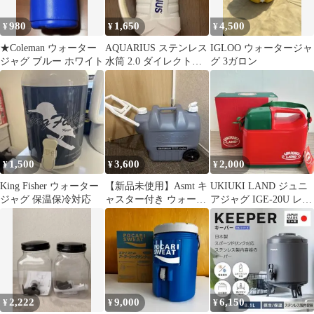
980
1,650
4,500
¥
¥
¥
★Coleman ウォーター
AQUARIUS ステンレス
IGLOO ウォータージャ
ジャグ ブルー ホワイト
水筒 2.0 ダイレクトボ
グ 3ガロン
トルストロー付き ジ
ャグ
1,500
3,600
2,000
¥
¥
¥
King Fisher ウォーター
【新品未使用】Asmt キ
UKIUKI LAND ジュニ
ジャグ 保温保冷対応
ャスター付き ウォータ
アジャグ IGE-20U レト
ータンク アウトドア
ロ
2,222
9,000
6,150
¥
¥
¥