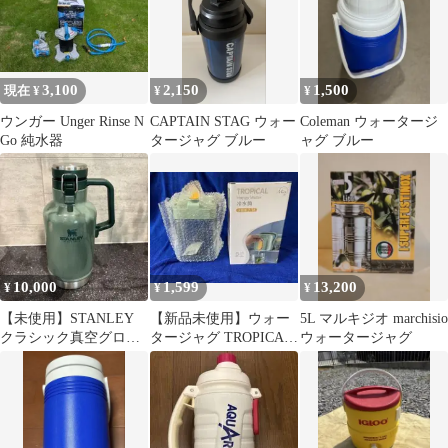
3,100
2,150
1,500
現在 ¥
¥
¥
ウンガー Unger Rinse N
CAPTAIN STAG ウォー
Coleman ウォータージ
Go 純水器
タージャグ ブルー
ャグ ブルー
10,000
1,599
13,200
¥
¥
¥
【未使用】STANLEY
【新品未使用】ウォー
5L マルキジオ marchisio
クラシック真空グロウ
タージャグ TROPICAL
ウォータージャグ
ラー 1.9L グリーン
Happy Water