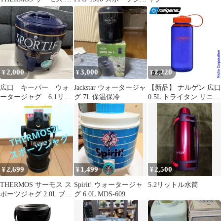
ポーツジャグ 2.0L
グ
2,000
3,000
2,220
¥
¥
¥
広口 キーパー ウォ
Jackstar ウォータージャ
【新品】 ナルゲン 広口
ータージャグ 6.1リッ
グ 7L 保温保冷
0.5L トライタン リニュ
トル
ー 91613 アウトドア キ
ャンプ ボトル パーウィ
ンクル 0.5L 広口 水筒
ウォーターボトル 常温
パッキンレス
2,699
1,499
2,500
¥
¥
¥
THERMOS サーモス ス
Spirit! ウォータージャ
5.2リットル水筒
ポーツジャグ 2.0L ブラ
グ 6.0L MDS-609
ック