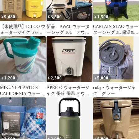
9,480
3,500
1,500
¥
¥
¥
【未使用品】IGLOO ウ
新品 AWAT ウォータ
CAPTAIN STAG ウォー
ォータージャグ 5ガロ
ージャグ 10L アウト
タージャグ 3L 保温&保
ン 約19リットル イグル
ドア 防災グッズ
冷 UE-2025
ー A
1,200
2,300
5,000
¥
¥
¥
MIKUNI PLASTICS
APRICO ウォータージ
colapz ウォータージャ
CALIFORNIA ウォータ
ャグ 保冷 保温 アウト
グ グレー
ージャグ ３L
ドア