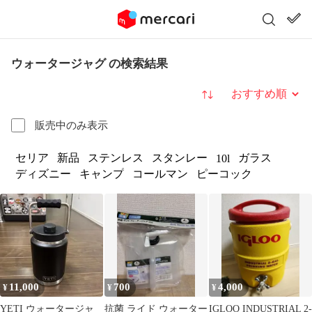
ウォータージャグ の検索結果
並び替え
販売中のみ表示
セリア
新品
ステンレス
スタンレー
ガラス
10l
ディズニー
キャンプ
コールマン
ピーコック
11,000
700
4,000
¥
¥
¥
YETI ウォータージャ
抗菌 ライド ウォーター
IGLOO INDUSTRIAL 2-