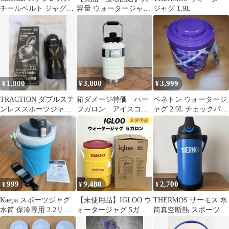
チールベルト ジャグ
容量 ウォータージャグ
ジャグ 1.9L
1.3ガロン
7.3L キャンプ 部活 防
災
1,800
3,800
3,999
¥
¥
¥
TRACTION ダブルステ
箱ダメージ特価 ハー
ベネトン ウォータージ
ンレススポーツジャグ
フガロン アイスコン
ャグ 2.9L チェックパー
2.2L
テナ アイスジャグ
プル
YETI タイプ
999
9,480
2,700
¥
¥
¥
Kaepa スポーツジャグ
【未使用品】IGLOO ウ
THERMOS サーモス 水
水筒 保冷専用 2.2リッ
ォータージャグ 5ガロ
筒真空断熱 スポーツジ
トル
ン 約19リットル イグル
ャグ 2Ｌ ブルー