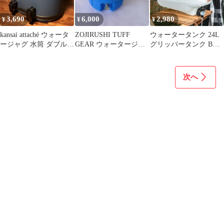
3,690
6,000
2,980
¥
¥
¥
kansai attaché ウォータ
ZOJIRUSHI TUFF
ウォータータンク 24L
ージャグ 水筒 ダブルコ
GEAR ウォータージャ
グリッパータンク BK
ック 保冷ジャグ
グ８L
（ 水専用 水 タンク ウ
ォータージャグ 24リッ
トル ウォーター ポリタ
次へ
ンク 給水タンク 給水
防災グッズ 防災用品 持
ち運び 水タンク 水缶
アウトドア キャンプ コ
ック式 ）)