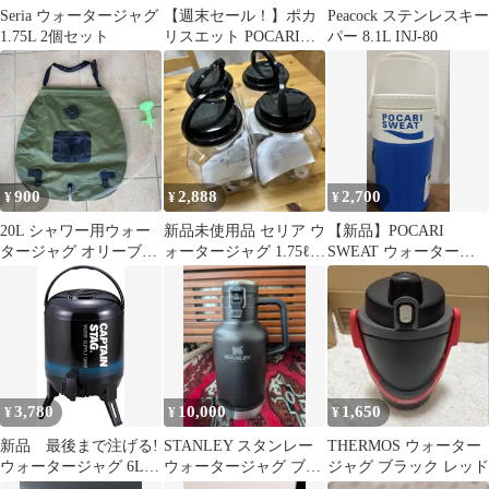
Seria ウォータージャグ
【週末セール！】ポカ
Peacock ステンレスキー
1.75L 2個セット
リスエット POCARI
パー 8.1L INJ-80
SWEAT クーラージャ
グタンク
900
2,888
2,700
¥
¥
¥
20L シャワー用ウォー
新品未使用品 セリア ウ
【新品】POCARI
タージャグ オリーブグ
ォータージャグ 1.75ℓ
SWEAT ウォータージ
リーン
黒 ブラック 4個
ャグ
3,780
10,000
1,650
¥
¥
¥
新品 最後まで注げる!
STANLEY スタンレー
THERMOS ウォーター
ウォータージャグ 6L
ウォータージャグ ブラ
ジャグ ブラック レッド
(ネイビー) UE-2026
ック