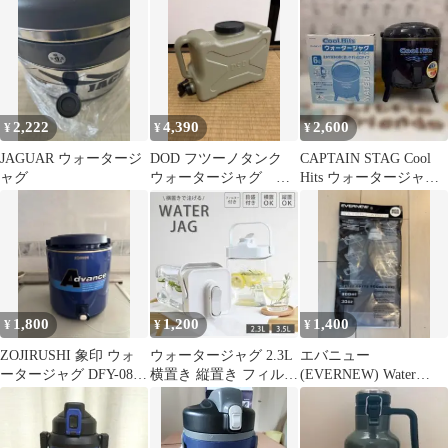
2,222
4,390
2,600
¥
¥
¥
JAGUAR ウォータージ
DOD フツーノタンク
CAPTAIN STAG Cool
ャグ
ウォータージャグ
Hits ウォータージャグ
10L
6L
1,800
1,200
1,400
¥
¥
¥
ZOJIRUSHI 象印 ウォ
ウォータージャグ 2.3L
エバニュー
ータージャグ DFY-08N
横置き 縦置き フィルタ
(EVERNEW) Water
8.0L
ー付き 目盛 広口
carry 900ml Grey