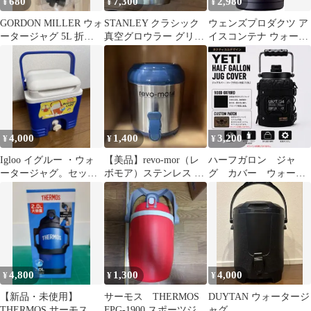
680
7,300
2,980
¥
¥
¥
GORDON MILLER ウォ
STANLEY クラシック
ウェンズプロダクツ ア
ータージャグ 5L 折り
真空グロウラー グリー
イスコンテナ ウォータ
たたみ
ン 1.9L
ージャグ 1.9L
4,000
1,400
3,200
¥
¥
¥
Igloo イグルー ・ウォ
【美品】revo-mor（レ
ハーフガロン ジャ
ータージャグ。セット
ボモア）ステンレス ウ
グ カバー ウォータ
売りできます。コメン
ォータージャグ 保冷 保
ー YETI タクティカ
ト下さいませ
温
ル UNIT04
4,800
1,300
4,000
¥
¥
¥
【新品・未使用】
サーモス THERMOS
DUYTAN ウォータージ
THERMOS サーモス ス
FPG-1900 スポーツジャ
ャグ