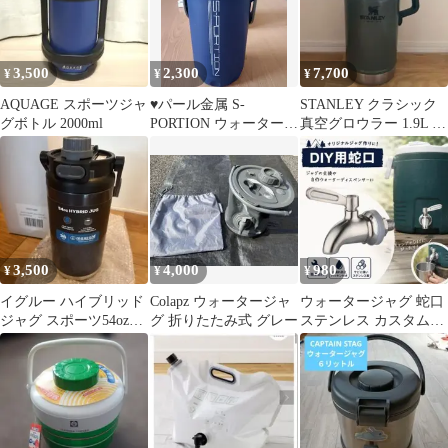
3,500
2,300
7,700
¥
¥
¥
AQUAGE スポーツジャ
♥パール金属 S-
STANLEY クラシック
グボトル 2000ml
PORTION ウォータージ
真空グロウラー 1.9L グ
ャグ 2.0L♥
リーン
3,500
4,000
980
¥
¥
¥
イグルー ハイブリッド
Colapz ウォータージャ
ウォータージャグ 蛇口
ジャグ スポーツ54oz
グ 折りたたみ式 グレー
ステンレス カスタム
1.6リットル 水筒
DIY キャンプ 水漏れ