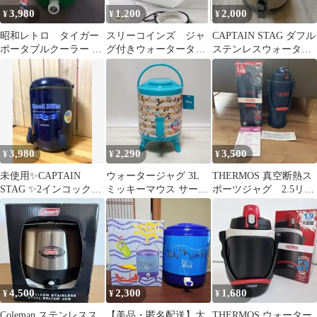
3,980
1,200
2,000
¥
¥
¥
昭和レトロ タイガー
スリーコインズ ジャ
CAPTAIN STAG ダフル
ポータブルクーラー 未
グ付きウォータータン
ステンレスウォーター
使用 タグ付き 5.1L
ク：8L／SOBANI
ジャグ ６リットル
3,980
2,290
3,500
¥
¥
¥
未使用✨CAPTAIN
ウォータージャグ 3L
THERMOS 真空断熱ス
STAG ✨2インコックウ
ミッキーマウス サーフ
ポーツジャグ 2.5リッ
ォータージャグ 10L
保冷 保温 ジャグ コッ
トル ネイビー
プ付き
4,500
2,300
1,680
¥
¥
¥
Coleman ステンレスス
【美品・匿名配送】大
THERMOS ウォーター