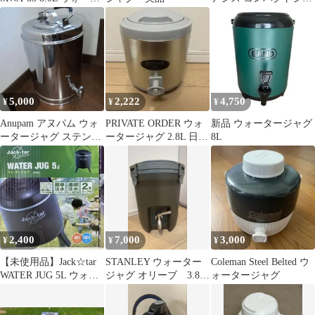
ージャグ 保冷
グ 10L 3個 ウォータ
ージャグ
5,000
2,222
4,750
¥
¥
¥
Anupam アヌパム ウォ
PRIVATE ORDER ウォ
新品 ウォータージャグ
ータージャグ ステンレ
ータージャグ 2.8L 日本
8L
ス キャンプ用品
製
2,400
7,000
3,000
¥
¥
¥
【未使用品】Jack☆tar
STANLEY ウォーター
Coleman Steel Belted ウ
WATER JUG 5L ウォー
ジャグ オリーブ 3.8リ
ォータージャグ
タージャグ
ットル マットオリー
ブ塗装