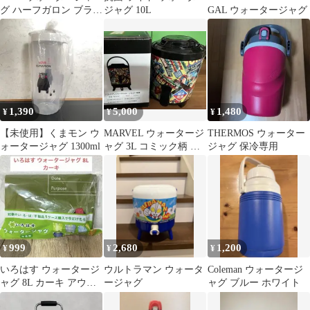
グ ハーフガロン ブラッ
ジャグ 10L
GAL ウォータージャグ
ク
1,390
5,000
1,480
¥
¥
¥
【未使用】くまモン ウ
MARVEL ウォータージ
THERMOS ウォーター
ォータージャグ 1300ml
ャグ 3L コミック柄 ア
ジャグ 保冷専用
ウトドア
999
2,680
1,200
¥
¥
¥
いろはす ウォータージ
ウルトラマン ウォータ
Coleman ウォータージ
ャグ 8L カーキ アウト
ージャグ
ャグ ブルー ホワイト
ドア 災害グッズ キャン
プ