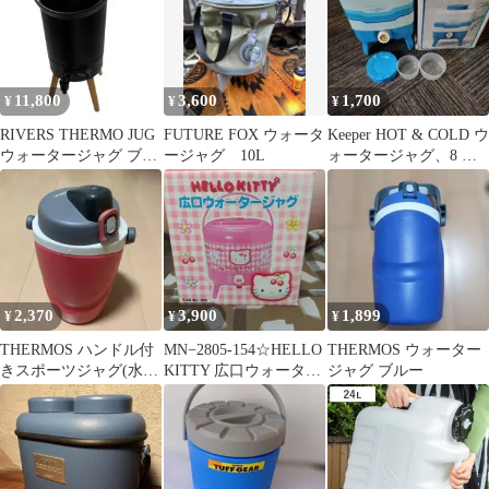
11,800
3,600
1,700
¥
¥
¥
RIVERS THERMO JUG
FUTURE FOX ウォータ
Keeper HOT & COLD ウ
ウォータージャグ ブラ
ージャグ 10L
ォータージャグ、8 リ
ック スタンド付き
ットルｎ
2,370
3,900
1,899
¥
¥
¥
THERMOS ハンドル付
MN−2805-154☆HELLO
THERMOS ウォーター
きスポーツジャグ(水
KITTY 広口ウォーター
ジャグ ブルー
筒) ピンク/グレー
ジャグ 5.0L