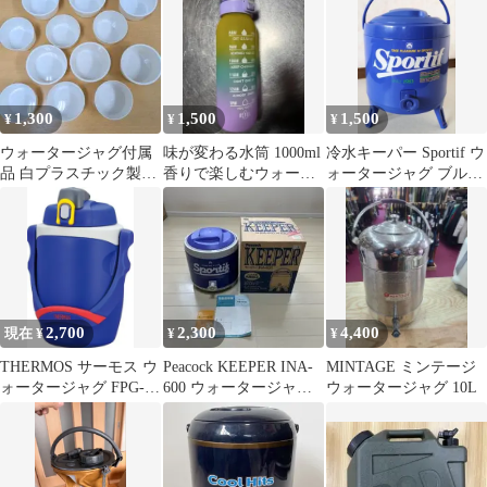
ー B
1,300
1,500
1,500
¥
¥
¥
ウォータージャグ付属
味が変わる水筒 1000ml
冷水キーパー Sportif ウ
品 白プラスチック製コ
香りで楽しむウォータ
ォータージャグ ブル
ップ 12個セット ※コッ
ージャグ
ー 6.1リットル
プのみ
2,700
2,300
4,400
現在 ¥
¥
¥
THERMOS サーモス ウ
Peacock KEEPER INA-
MINTAGE ミンテージ
ォータージャグ FPG-
600 ウォータージャグ
ウォータージャグ 10L
1903 1.9L
6.1L