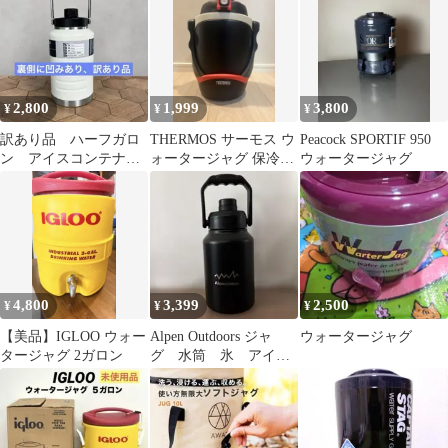
2,800
1,999
3,800
¥
¥
¥
訳あり品 ハーフガロ
THERMOS サーモス ウ
Peacock SPORTIF 950
ン アイスコンテナ
ォータージャグ 保冷専
ウォータージャグ
アイスジャグ ウォー
用 1.9L
タージャグ 水筒
4,800
3,399
2,500
¥
¥
¥
【美品】IGLOO ウォー
Alpen Outdoors ジャ
ウォータージャグ
タージャグ 2ガロン
グ 水筒 氷 アイス
コンテナ 2.0