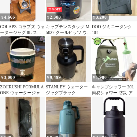
20%OFF
4,666
2,380
3,200
¥
¥
¥
COLAPZ コラプズ ウォ
キャプテンスタッグ M-
DOD ジミニータンク
ータージャグ 8L スタ
5027 クールヒッツ ウォ
10ℓ
ンド・収納袋・説明
ータージャグ 8L #500-
書・外箱付
0617-5 保温保冷 ネイビ
ー アウトドア 給水
BBQ コップ付
3,000
9,499
1,980
¥
¥
¥
ZOJIRUSHI FORMULA
STANLEY ウォーター
キャンプシャワー 20L
ONE ウォータージャ
ジャグブラック
簡易シャワー 防災 アウ
グ 6L
トドア ウォータージ
ャグ