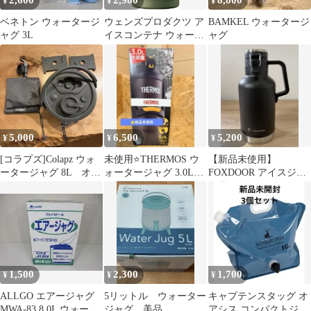
2,600
2,980
8,800
¥
¥
¥
ベネトン ウォータージ
ウェンズプロダクツ ア
BAMKEL ウォータージ
ャグ 3L
イスコンテナ ウォータ
ャグ
ージャグ
5,000
6,500
5,200
¥
¥
¥
[コラプズ]Colapz ウォ
未使用⭐️THERMOS ウ
【新品未使用】
ータージャグ 8L オリ
ォータージャグ 3.0L
FOXDOOR アイスジャ
ーブ
FFV-3001
グ 水筒 グロウラー 炭
酸 1.9l
1,500
2,300
1,700
¥
¥
¥
ALLGO エアージャグ
5リットル ウォーター
キャプテンスタッグ オ
MWA-83 8.0L ウォータ
ジャグ 美品
アシス コンパクトジャ