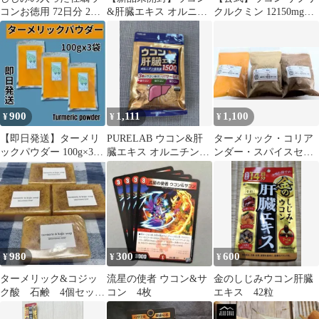
コンお徳用 72日分 2個
&肝臓エキス オルニチ
クルクミン 12150mg配
セット☆
ン含有量1500mg 150粒
合 (90日分) 秋ウコン 錠
30日分
剤 curcumin クルクミノ
イド ターメリック
turmeric 国産 送料無料
Herbase（ハーベース）
900
1,111
1,100
¥
¥
¥
【即日発送】ターメリ
PURELAB ウコン&肝
ターメリック・コリア
ックパウダー 100g×3袋
臓エキス オルニチン
ンダー・スパイスセッ
送料無料
1500mg 150粒 30日分
ト 100g
980
300
600
¥
¥
¥
ターメリック&コジッ
流星の使者 ウコン&サ
金のしじみウコン肝臓
ク酸 石鹸 4個セッ
コン 4枚
エキス 42粒
ト ネット付き