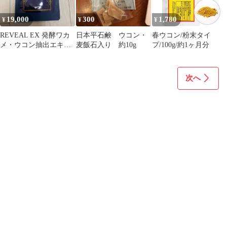
19,000
300
1,780
¥
¥
¥
REVEAL EX 発酵ワカ
日本平石鹸 ウコン・
春ウコン/粉末タイ
メ・ウコン抽出エキス
麦飯石入り 約10g
プ/100g/約1ヶ月分
含有加工食品
次へ