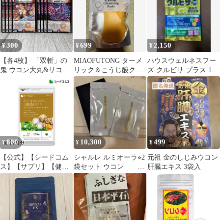
＜ お試し 約半月分 ＞
（ 天然成分100％ 黒シ
ョウガ 黒ウコン ）(賞
2026.08.25)
300
699
2,150
¥
¥
¥
【各4枚】 「双斬」の
MIAOFUTONG ターメ
ハウスウェルネスフー
鬼 ウコン大丸&サコン
リック＆こうじ酸クレ
ズ クルビサ プラス 120
大丸 魔誕翔天マルピア
ンジングパッド 20枚
粒
800
10,300
499
¥
¥
¥
【公式】【シードコム
シャルレ ルミオーラ⭐︎2
元祖 金のしじみウコン
ス】【サプリ】【健康
袋セット ウコン
肝臓エキス 3袋入
食品】3種混合ウコン＋
SODクルクミン 発酵
シークヮーサーエキス
イソフラボン
約1ヶ月分【送料無料】