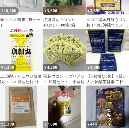
10,500
3,600
2,699
¥
¥
¥
春ウコン 粉末 2袋セッ
沖縄還元ウコンΣ
クガニ琥金醗酵ウコン
ト
450mg × 100粒1箱
粒 140包 沖縄ウコン コ
ストコ サプリメント ク
ルクミン
1,480
4,200
3,000
¥
¥
¥
二日酔い リュウジ監修
茶花ウコン サプリメン
【⭐お得な3袋】⭐賢い
秋ウコン 胃もたれ 肝臓
ト 10袋セット 未開封
人の酢酸菌酵素 二日酔
肝機能 肝臓ケア 45錠
い対策 肝臓ケア 4種の
ウコン配合
1,200
7,000
444
¥
¥
¥