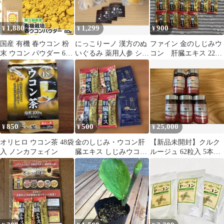
1,880
1,299
900
¥
¥
¥
国産 有機 春ウコン 粉
にっこりーノ 漢方のぬ
ファイン 金のしじみウ
末 ウコン パウダー 60g
いぐるみ 薬用人参 シナ
コン 肝臓エキス 22袋
屋久島 有機JAS認証 鹿
モン ウコン 3点セット
セット
児島県産 春うこん 無添
加 ターメリック ゴール
デンミルク メール便
850
500
25,000
¥
¥
¥
オリヒロ ウコン茶 48袋
金のしじみ・ウコン肝
【新品未開封】クルク
入 ノンカフェイン
臓エキス しじみウコン
ルージュ 62粒入 5本セ
1日飲みきりタイプ、宴
ット
ざんまい セット