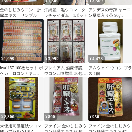
300
1,500
2,300
¥
¥
¥
金のしじみウコン 肝
沖縄産 黒ウコン ク
アンデスの奇跡 ヤーコ
臓エキス サンプル
ラチャイダム 1ポット
ン桑葉入り茶 90g
(3g×30包)×3袋
1,099
3,999
4,478
¥
¥
¥
hya1157 100枚セット ポ
プレミアム 酒豪伝説
アムウェイ ウコン プラ
ケカ ロコン / キュウ
ウコン28％増量 36包 (6
ス 1個
コン 大量セットまと
包入×6袋) 二日酔い対
め売りVulpix / Ninetales
策
2,300
800
950
¥
¥
¥
未使用高濃度秋ウコン
ファイン 金のしじみウ
ファイン 金のしじみウ
60カプセル YUWA
コン肝臓エキス 60粒
コン肝臓エキス 90粒