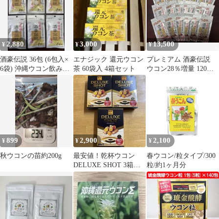
2,880
3,000
13,500
¥
¥
¥
酒豪伝説 36包 (6包入×
エナジック 還元ウコン
プレミアム 酒豪伝説
6袋) 沖縄ウコン飲み会
茶 60袋入 4箱セット
ウコン28％増量 120包
二日酔い対策！
(6包入×20袋)
899
2,900
2,100
¥
¥
¥
秋ウコンの苗約200g
最安値！乾杯ウコン
春ウコン/粒タイプ/300
DELUXE SHOT 3箱セ
粒/約1ヶ月分
ット