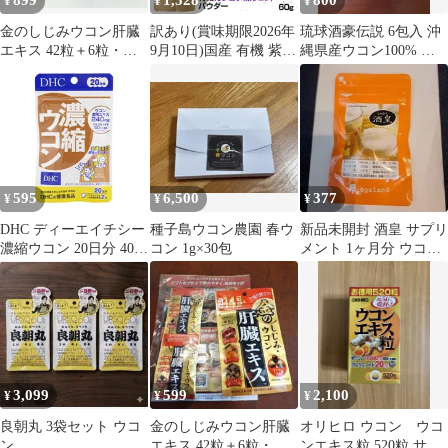
899
1,528
800
¥
¥
¥
金のしじみウコン肝臓
訳あり(賞味期限2026年
琉球酒豪伝説 6包入 沖
エキス 42粒＋6粒・フ
9月10日)国産 有機 紫ウ
縄県産ウコン100% 粒
ァイン
コン(ガジュツ) 粉末 ウ
状
コン パウダー 60g 屋久
島 有機JAS認証 鹿児島
県産 紫うこん 無添加
(メール便送料無料)
595
6,500
377
¥
¥
¥
DHC ディーエイチシー
種子島ウコン農園 春ウ
新品未開封 酒皇 サプリ
濃縮ウコン 20日分 40粒
コン 1g×30包
メント 1ヶ月分 ウコン
栄養補助食品 サプリメ
賞味期限2027年12月
ント 健康食品 ウコンエ
キス[定形内郵便]
3,099
599
2,100
¥
¥
¥
良朝丸 3袋セット ウコ
金のしじみウコン肝臓
オリヒロ ウコン ウコ
ン
エキス 42粒＋6粒・フ
ンエキス粒 520粒 サプ