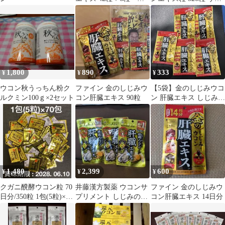
ァイン
リメント お得用
1,800
890
333
¥
¥
¥
ウコン秋うっちん粉ク
ファイン 金のしじみウ
【5袋】金のしじみウコ
ルクミン100ｇ×2セット
コン肝臓エキス 90粒
ン 肝臓エキス しじみ・
ウコン
1,480
2,399
600
¥
¥
¥
クガニ醗酵ウコン粒 70
井藤漢方製薬 ウコンサ
ファイン 金のしじみウ
日分/350粒 1包(5粒)×70
プリメント しじみの入
コン肝臓エキス 14日分
包
った牡蠣ウコン肝臓エ
キス 3袋