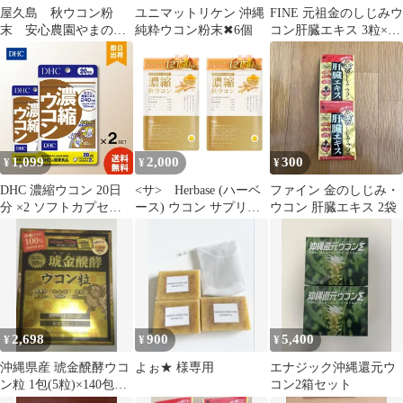
屋久島 秋ウコン粉
ユニマットリケン 沖縄
FINE 元祖金のしじみウ
末 安心農園やまの
純粋ウコン粉末✖︎6個
コン肝臓エキス 3粒×3
100g
袋
1,099
2,000
300
¥
¥
¥
DHC 濃縮ウコン 20日
<サ> Herbase (ハーベ
ファイン 金のしじみ・
分 ×2 ソフトカプセル 1
ース) ウコン サプリメ
ウコン 肝臓エキス 2袋
日2粒 サプリメント 健
ント クルクミン
康食品 アルコール分解
12150mg配合 90日分 2
クルクミノイド 体力維
個セット 賞味期
持
限:2027.03 <サYB1>
2,698
900
5,400
¥
¥
¥
沖縄県産 琥金醗酵ウコ
よぉ★ 様専用
エナジック沖縄還元ウ
ン粒 1包(5粒)×140包
コン2箱セット
140日分