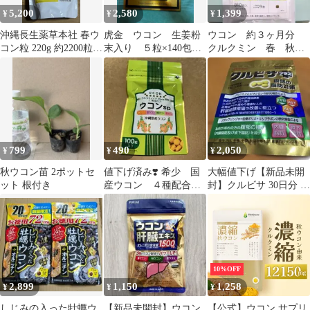
5,200
2,580
1,399
¥
¥
¥
沖縄長生薬草本社 春ウ
虎金 ウコン 生姜粉
ウコン 約３ヶ月分
コン粒 220g 約2200粒
末入り ５粒×140包
クルクミン 春 秋
未開封
700粒 酒 肝臓 二日
ガジュツ シードコム
酔い 健康
ス 健康食品 サプリ
799
490
2,050
¥
¥
¥
秋ウコン苗 2ポットセ
値下げ済み❣️ 希少 国
大幅値下げ【新品未開
ット 根付き
産ウコン ４種配合
封】クルビサ 30日分 90
サプリメント 沖縄県
粒 ハウスウェルネスフ
産
ーズ
10%OFF
2,899
1,150
1,258
¥
¥
¥
しじみの入った牡蠣ウ
【新品未開封】ウコン
【公式】ウコン サプリ