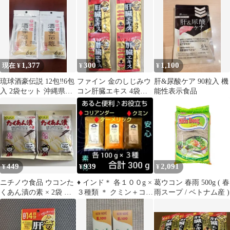
1,377
300
1,100
現在 ¥
¥
¥
琉球酒豪伝説 12包‼️6包
ファイン 金のしじみウ
肝&尿酸ケア 90粒入 機
入 2袋セット 沖縄県産
コン肝臓エキス 4袋セ
能性表示食品
ウコン100% 賞味期限
ット
長め
449
939
2,091
¥
¥
¥
ニチノウ食品 ウコンた
♦ インド＊ 各１００g ×
葛ウコン 春雨 500g ( 春
くあん漬の素 × 2袋 漬
３種類 ＊ クミン＋コリ
雨スープ / ベトナム産 )
物の素
アンダー＋ターメリッ
ク