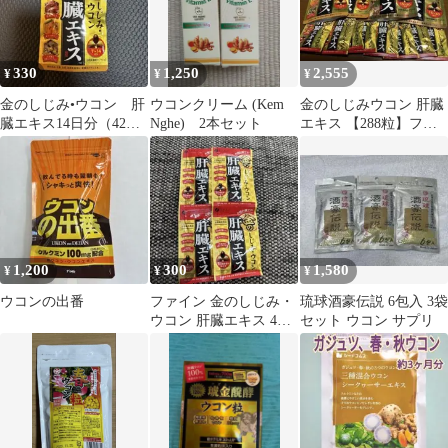
330
1,250
2,555
¥
¥
¥
金のしじみ•ウコン 肝
ウコンクリーム (Kem
金のしじみウコン 肝臓
臓エキス14日分（42
Nghe) 2本セット
エキス 【288粒】ファ
粒）
イン
1,200
300
1,580
¥
¥
¥
ウコンの出番
ファイン 金のしじみ・
琉球酒豪伝説 6包入 3袋
ウコン 肝臓エキス 4袋
セット ウコン サプリ
セット