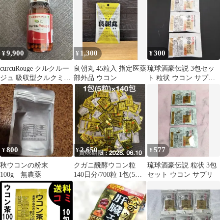
プ
9,900
1,300
300
¥
¥
¥
curcuRouge クルクルー
良朝丸 45粒入 指定医薬
琉球酒豪伝説 3包セッ
ジュ 吸収型クルクミン
部外品 ウコン
ト 粒状 ウコン サプリ
124粒入 （2ヶ月分）
メント
800
2,650
577
¥
¥
¥
秋ウコンの粉末
クガニ醗酵ウコン粒
琉球酒豪伝説 粒状 3包
100g 無農薬
140日分/700粒 1包(5
セット ウコン サプリ
粒)×140包