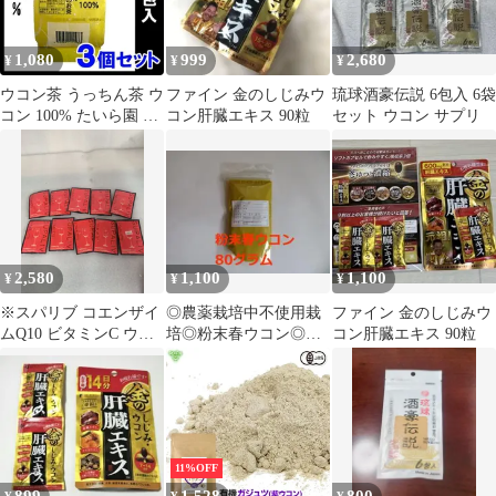
1,080
999
2,680
¥
¥
¥
ウコン茶 うっちん茶 ウ
ファイン 金のしじみウ
琉球酒豪伝説 6包入 6袋
コン 100% たいら園 テ
コン肝臓エキス 90粒
セット ウコン サプリ
ィーバッグ 2g×10包入×
３個セット ネコポス
2,580
1,100
1,100
¥
¥
¥
※スパリブ コエンザイ
◎農薬栽培中不使用栽
ファイン 金のしじみウ
ムQ10 ビタミンC ウコ
培◎粉末春ウコン◎８
コン肝臓エキス 90粒
ン 肝臓エキス しじみ
０ｇ◎
オルニチン クルクミン
不使用 3粒 (10袋) ...
6602114 B01B46CANI
X000E5KLWX
11%OFF