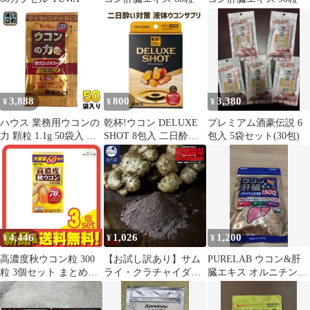
3,888
800
3,380
¥
¥
¥
ハウス 業務用ウコンの
乾杯!ウコン DELUXE
プレミアム酒豪伝説 6
力 顆粒 1.1g 50袋入 う
SHOT 8包入 二日酔い
包入 5袋セット(30包)
こん 顆粒タイプ 大容量
対策 飲みすぎ お酒
4,446
1,026
1,200
¥
¥
¥
高濃度秋ウコン粒 300
【お試し訳あり】サム
PURELAB ウコン&肝
粒 3個セット まとめ売
ライ・クラチャイダム−
臓エキス オルニチン
り
SAMURAI
1500mg 150粒 30日分
KRACHAIDAM − 45粒