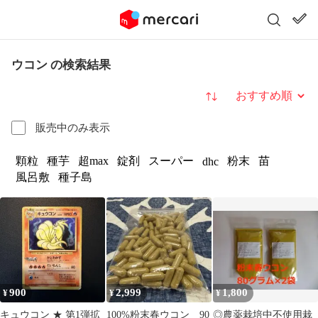
ウコン の検索結果
並び替え
販売中のみ表示
顆粒
種芋
超max
錠剤
スーパー
粉末
苗
dhc
風呂敷
種子島
900
2,999
1,800
¥
¥
¥
キュウコン ★ 第1弾拡
100%粉末春ウコン 90
◎農薬栽培中不使用栽