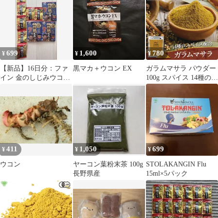
699
1,600
780
¥
¥
¥
【新品】16日分：ファ
黒マカ＋ウコン EX
ガラムマサラ パウダー
イン 金のしじみウコン
100g スパイス 14種の厳
肝臓エキス サプリメン
選スパイス 送料無料 カ
ト まとめ売り
レー粉 チャック付き袋
調味料 コリアンダー ク
ミン シナモン カルダモ
ン クローブ 生姜 にん
にく ナツメグ スターア
ニス ローリエ ブラック
411
1,050
699
¥
¥
¥
ペッパー メース ターメ
リック
ウコン
ヤーコン葉粉末茶 100g
STOLAKANGIN Flu
長野県産
15ml×5パック