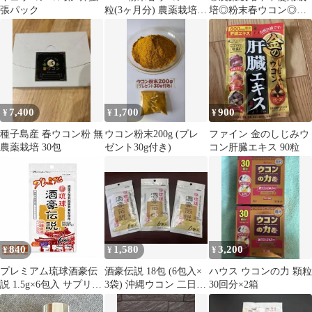
張パック
粒(3ヶ月分) 農薬栽培中
培◎粉末春ウコン◎８
不使用栽培
０ｇ◎×2袋
7,400
1,700
900
¥
¥
¥
種子島産 春ウコン粉 無
ウコン粉末200g (プレ
ファイン 金のしじみウ
農薬栽培 30包
ゼント30g付き)
コン肝臓エキス 90粒
840
1,580
3,200
¥
¥
¥
プレミアム琉球酒豪伝
酒豪伝説 18包 (6包入×
ハウス ウコンの力 顆粒
説 1.5g×6包入 サプリメ
3袋) 沖縄ウコン 二日酔
30回分×2箱
ント ウコン配合 植物由
い対策！
来成分配合 個包装タイ