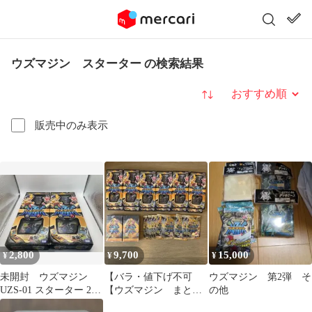
ウズマジン スターター の検索結果
並び替え
販売中のみ表示
2,800
9,700
15,000
¥
¥
¥
未開封 ウズマジン
【バラ・値下げ不可
ウズマジン 第2弾 そ
UZS-01 スターター 2個
【ウズマジン まとめ
の他
セット
売り 第一弾 デッ