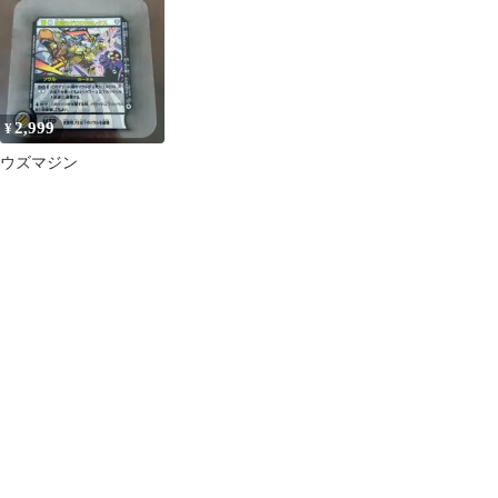
キ まとめ売り【7609
2,999
¥
ウズマジン