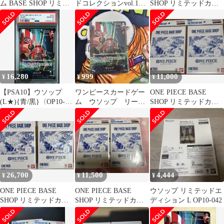
ム BASE SHOP リミテ
ドコレクションvol.1
SHOP リミテッドカー
ッドカードコレクショ
ST21-001 ベースショッ
ドコレクション 2冊セ
ン
プ
ット
16,280
999
11,000
¥
¥
¥
【PSA10】ウソップ
ワンピースカードゲー
ONE PIECE BASE
(L★){青/黒}〈OP10-
ム ウソップ リーダ
SHOP リミテッドカー
042〉[ブースターパッ
ーパラレルOP10-042
ドコレクション ２セッ
ク 王族の血統]リーダ
ト
ーパラレル リーパラ
26,700
11,500
4,444
¥
¥
¥
ONE PIECE BASE
ONE PIECE BASE
ウソップ リミテッドエ
SHOP リミテッドカー
SHOP リミテッドカー
ディション L OP10-042
ドコレクション 2冊セ
ドコレクション ２セッ
ット
ト