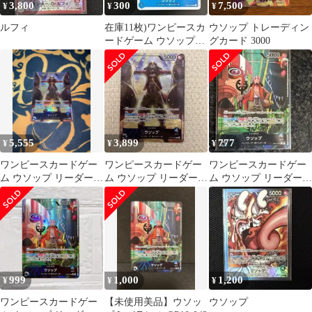
3,800
300
7,500
¥
¥
¥
ルフィ
在庫11枚)ワンピースカ
ウソップ トレーディン
ードゲーム ウソップ
グカード 3000
OP16-043
5,555
3,899
777
¥
¥
¥
ワンピースカードゲー
ワンピースカードゲー
ワンピースカードゲー
ム ウソップ リーダーパ
ム ウソップ リーダーパ
ム ウソップ リーダーパ
ラレル ②
ラレル
ラレル OP10-042
999
1,000
1,200
¥
¥
¥
ワンピースカードゲー
【未使用美品】ウソッ
ウソップ