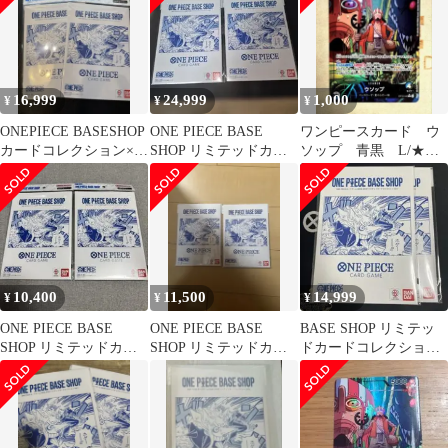
16,999
24,999
1,000
¥
¥
¥
ONEPIECE BASESHOP
ONE PIECE BASE
ワンピースカード ウ
カードコレクション×2
SHOP リミテッドカー
ソップ 青黒 L/★パ
セット
ドコレクション 2セッ
ラレル OP10-042
ト
10,400
11,500
14,999
¥
¥
¥
ONE PIECE BASE
ONE PIECE BASE
BASE SHOP リミテッ
SHOP リミテッドカー
SHOP リミテッドカー
ドカードコレクション
ドコレクション vol.1
ドコレクション ２セッ
vol.1
ト