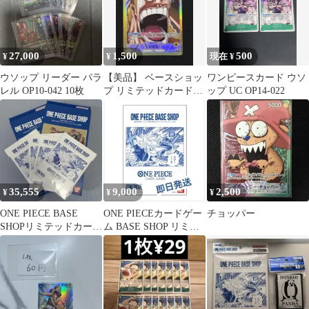
27,000
1,500
500
¥
¥
現在 ¥
ウソップ リーダー パラ
【美品】 ベースショッ
ワンピースカード ウソ
レル OP10-042 10枚
プ リミテッドカードコ
ップ UC OP14-022
レクションvol.1 エネル
35,555
9,000
2,500
¥
¥
¥
ONE PIECE BASE
ONE PIECEカードゲー
チョッパー
SHOPリミテッドカード
ム BASE SHOP リミテ
コレクション プレイマ
ッドカードコレクショ
ット
ン