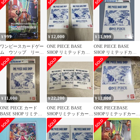
ル ウソップ
ショップ
999
12,000
11,999
¥
¥
¥
ワンピースカードゲー
ONE PIECE BASE
ONE PIECE BASE
ム ウソップ リーダ
SHOP リミテッドカー
SHOP リミテッドカー
ーパラレルOP10-042
ドコレクション ２セッ
ドコレクション
ト
11,000
22,200
11,000
¥
¥
¥
ONE PIECE カード
ONE PIECE BASE
ONE PIECEBASE
BASE SHOP リミテッ
SHOPリミテッドカード
SHOPリミテッドカード
ドコレクションvo.1
コレクションvol.1
コレクション vol.1 1