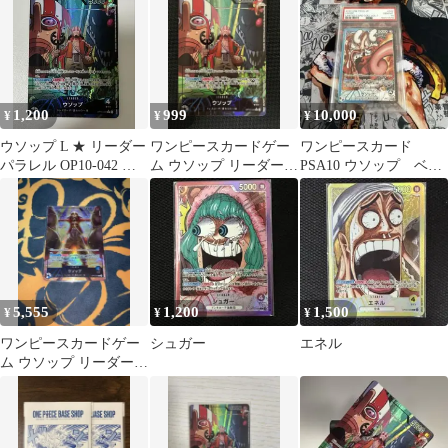
プロモ
1,200
999
10,000
¥
¥
¥
ウソップ L ★ リーダー
ワンピースカードゲー
ワンピースカード
パラレル OP10-042 ワ
ム ウソップ リーダーパ
PSA10 ウソップ ベー
ンピカード 王族の血統
ラレル OP10-042
スショップ パラレル
リーダー
5,555
1,200
1,500
¥
¥
¥
ワンピースカードゲー
シュガー
エネル
ム ウソップ リーダーパ
ラレル ①