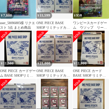
7,800
11,599
950
¥
¥
¥
user_58f86885様 リクエ
ONE PIECE BASE
ワンピースカードゲー
スト 3点 まとめ商品
SHOP リミテッドカー
ム ウソップ リーダ
ドコレクション ２セッ
ーパラレルOP10-042
ト
11,500
21,000
11,000
¥
¥
¥
ONE PIECE カードゲー
ONE PIECE BASE
ONE PIECE カード
ム BASE SHOPリミテ
SHOP リミテッドカー
BASE SHOP リミテッ
ッドカードコレクショ
ドコレクション ２セッ
ドコレクションvo.1
ン
ト