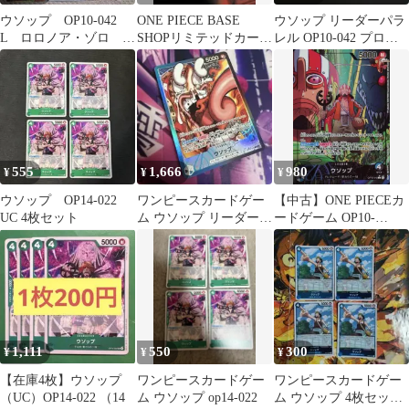
ウソップ OP10-042
ONE PIECE BASE
ウソップ リーダーパラ
L ロロノア・ゾロ
SHOPリミテッドカード
レル OP10-042 プロ
OP10-095 青黒ウソッ
コレクション vol.1
モ 未開封
プ
555
1,666
980
¥
¥
¥
ウソップ OP14-022
ワンピースカードゲー
【中古】ONE PIECEカ
UC 4枚セット
ム ウソップ リーダー
ードゲーム OP10-
パラレル L OP10-042
042[L]：(パラレル)ウソ
ップ
1,111
550
300
¥
¥
¥
【在庫4枚】ウソップ
ワンピースカードゲー
ワンピースカードゲー
（UC）OP14-022 （14
ム ウソップ op14-022
ム ウソップ 4枚セット