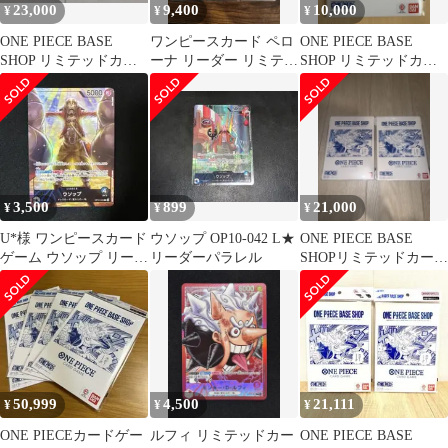
23,000
9,400
10,000
¥
¥
¥
ONE PIECE BASE
ワンピースカード ペロ
ONE PIECE BASE
SHOP リミテッドカー
ーナ リーダー リミテッ
SHOP リミテッドカー
ドコレクション
ドカードコレクション
ドコレクション vol.1
BASE
3,500
899
21,000
¥
¥
¥
U*様 ワンピースカード
ウソップ OP10-042 L★
ONE PIECE BASE
ゲーム ウソップ リーダ
リーダーパラレル
SHOPリミテッドカード
ーパラレル OP10-042
コレクションvol.1
50,999
4,500
21,111
¥
¥
¥
ONE PIECEカードゲー
ルフィ リミテッドカー
ONE PIECE BASE