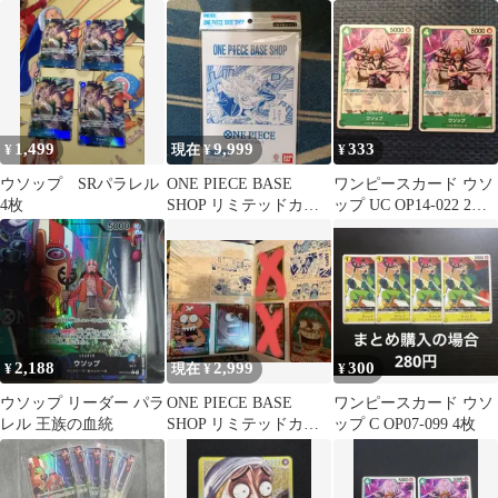
EB02-022R
1,499
9,999
333
¥
現在 ¥
¥
ウソップ SRパラレル
ONE PIECE BASE
ワンピースカード ウソ
4枚
SHOP リミテッドカー
ップ UC OP14-022 2
ドコレクション vol.1
枚 蒼海の七傑
2,188
2,999
300
¥
現在 ¥
¥
ウソップ リーダー パラ
ONE PIECE BASE
ワンピースカード ウソ
レル 王族の血統
SHOP リミテッドカー
ップ C OP07-099 4枚
ドコレクション 色々な
し