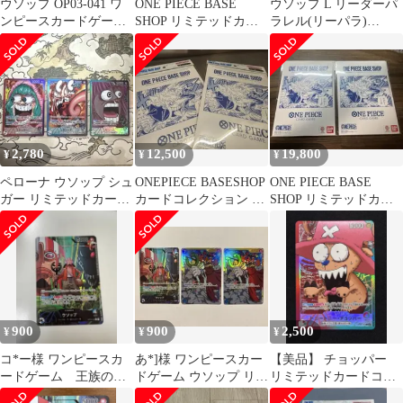
ウソップ OP03-041 ワ
ONE PIECE BASE
ウソップ L リーダーパ
ンピースカードゲーム
SHOP リミテッドカー
ラレル(リーパラ)
( #1463 )
ドコレクション vol.1
OP10-042
2,780
12,500
19,800
¥
¥
¥
ペローナ ウソップ シュ
ONEPIECE BASESHOP
ONE PIECE BASE
ガー リミテッドカード
カードコレクション ×2
SHOP リミテッドカー
コレクション
セット
ドコレクション ２セッ
ト
900
900
2,500
¥
¥
¥
コ*ー様 ワンピースカ
あ*]様 ワンピースカー
【美品】 チョッパー
ードゲーム 王族の決
ドゲーム ウソップ リー
リミテッドカードコレ
闘 リーダーパラレ
ダーパラレル OP10-042
クション vol.1 ベース