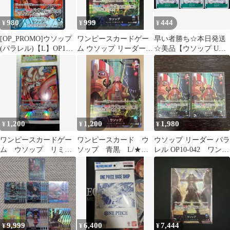
980
999
444
¥
¥
¥
[OP_PROMO]ウソップ
ワンピースカードゲー
早い者勝ち☆本日発送
(パラレル)【L】OP10-
ム ウソップ リーダーパ
☆美品【ウソップ UC
042(原作イラスト)
ラレル OP10-042
OP14-022 3枚】
ITMGO1FBX6XO
1,200
1,200
1,980
¥
¥
¥
ワンピースカードゲー
ワンピースカード ウ
ウソップ リーダー パラ
ム ウソップ リミテ
ソップ 青黒 L/★パ
レル OP10-042 ワンピ
ッドカードコレクショ
ラレル OP10-042
ースカード
ン vol.1
9,999
6,400
7,444
¥
¥
¥