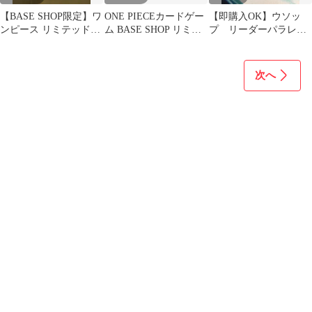
【BASE SHOP限定】ワ
ONE PIECEカードゲー
【即購入OK】ウソッ
ンピース リミテッドカ
ム BASE SHOP リミテ
プ リーダーパラレ
ードコレクションvol.1
ッドカードコレクショ
ル OP10-042
⑭
ン
次へ