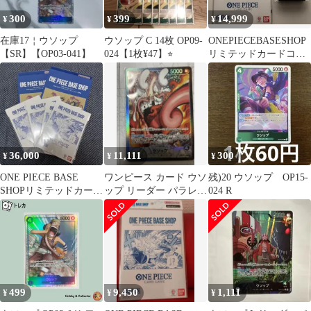
300
399
14,999
¥
¥
¥
在庫17￤ウソップ
ウソップ C 14枚 OP09-
ONEPIECEBASESHOP
【SR】【OP03-041】
024【1枚¥47】⭐︎
リミテッドカードコレ
クション vol.1
36,000
11,111
300
¥
¥
¥
ONE PIECE BASE
ワンピース カード ウソ
残)20 ウソップ OP15-
SHOPリミテッドカード
ップ リーダー パラレル
024 R
コレクションプレイマ
OP10-042 ワンピースベ
ット
499
9,450
1,111
¥
¥
¥