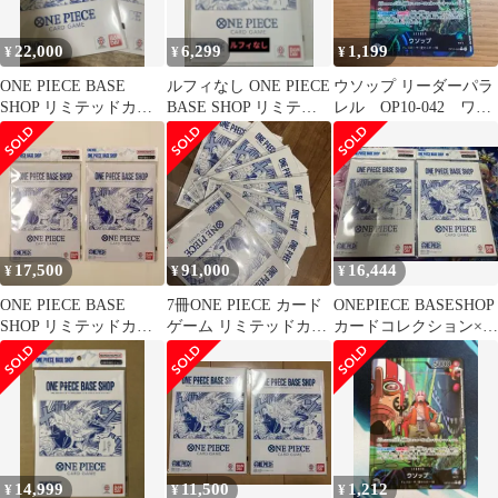
22,000
6,299
1,199
¥
¥
¥
ONE PIECE BASE
ルフィなし ONE PIECE
ウソップ リーダーパラ
SHOP リミテッドカー
BASE SHOP リミテッ
レル OP10-042 ワン
ドコレクション 2セッ
ドカードコレクション
ピースカード
ト
17,500
91,000
16,444
¥
¥
¥
ONE PIECE BASE
7冊ONE PIECE カード
ONEPIECE BASESHOP
SHOP リミテッドカー
ゲーム リミテッドカー
カードコレクション×2
ドコレクション vol.1
ドコレクションvol.1
個
14,999
11,500
1,212
¥
¥
¥