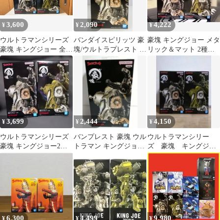
3,600
2,090
4,222
¥
¥
¥
ウルトラマンシリーズ
バンダイスピリッツ 豪
豪塊 キングジョー メタ
豪塊 キングジョー 全2
塊/ウルトラプレスト ウ
リック＆マット 2種セ
種セット フィギュア
ルトラマンシリーズ キ
ット
ングジョー A
3,699
2,444
4,150
¥
¥
¥
ウルトラマンシリーズ
バンプレスト 豪塊 ウル
ウルトラマンシリー
豪塊 キングジョー2種
トラマン キングジョー
ズ 豪塊 キングジョ
セット
フィギュア A
ー フィギュア2点 ま
とめ売り 怪獣 新品
6,300
4,499
9,980
¥
¥
¥