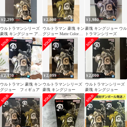
2,299
2,000
1,980
¥
¥
¥
ウルトラマンシリーズ
ウルトラマン 豪塊 キン
豪塊 キングジョー ウル
豪塊 キングジョー アソ
グジョー Matte Color
トラマンシリーズ
ートA メタリックカラ
ver.
ー
2,150
2,099
2,000
¥
¥
¥
ウルトラマン 豪塊 キン
ウルトラマンシリーズ
ウルトラマンシリーズ
グジョー フィギュア
豪塊 キングジョー
豪塊 キングジョー