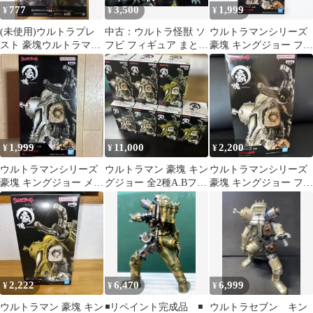
777
3,500
1,999
¥
¥
¥
(未使用)ウルトラプレ
中古：ウルトラ怪獣 ソ
ウルトラマンシリーズ
スト 豪塊ウルトラマン
フビ フィギュア まとめ
豪塊 キングジョー フィ
キングジョー フィギュ
売り+豪塊キングジョー
ギュア
ア ポスター
1,999
11,000
2,200
¥
¥
¥
ウルトラマンシリーズ
ウルトラマン 豪塊 キン
ウルトラマンシリーズ
豪塊 キングジョー メタ
グジョー 全2種A.Bフィ
豪塊 キングジョー フィ
リックカラーver. フィ
ギュア10個セット♬ま
ギュア①
ギュア
とめ売り
2,222
6,470
6,999
¥
¥
¥
ウルトラマン 豪塊 キン
◾️リペイント完成品 ◾️
ウルトラセブン キン