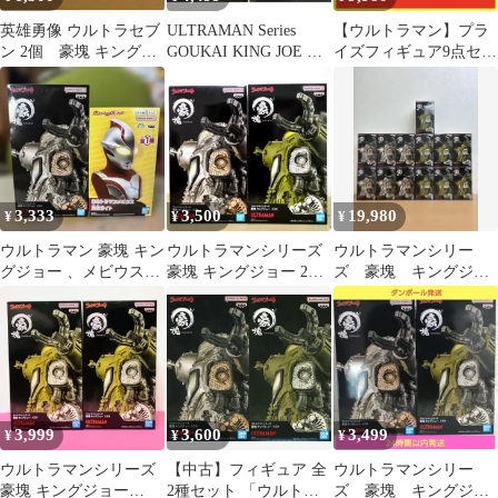
英雄勇像 ウルトラセブ
ULTRAMAN Series
【ウルトラマン】プラ
ン 2個 豪塊 キングジ
GOUKAI KING JOE セ
イズフィギュア9点セッ
ョー2種
ット新品未開封
ト
3,333
3,500
19,980
¥
¥
¥
ウルトラマン 豪塊 キン
ウルトラマンシリーズ
ウルトラマンシリー
グジョー 、メビウス胸
豪塊 キングジョー 2種
ズ 豪塊 キングジョ
像ライトセット売り
セット フィギュア
ー 13個セット
3,999
3,600
3,499
¥
¥
¥
ウルトラマンシリーズ
【中古】フィギュア 全
ウルトラマンシリー
豪塊 キングジョー
2種セット 「ウルトラ
ズ 豪塊 キングジョ