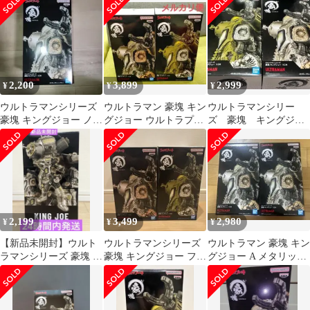
2,200
3,899
2,999
¥
¥
¥
ウルトラマンシリーズ
ウルトラマン 豪塊 キン
ウルトラマンシリー
豪塊 キングジョー ノー
グジョー ウルトラプレ
ズ 豪塊 キングジョ
マル メタリックver.
スト 2種セット
ー メタリックカラ
ー マットカラー 2種
2,199
3,499
2,980
¥
¥
¥
【新品未開封】ウルト
ウルトラマンシリーズ
ウルトラマン 豪塊 キン
ラマンシリーズ 豪塊 キ
豪塊 キングジョー フィ
グジョー A メタリック
ングジョー ノーマル メ
ギュア 2種セット
カラー 2個
タリック