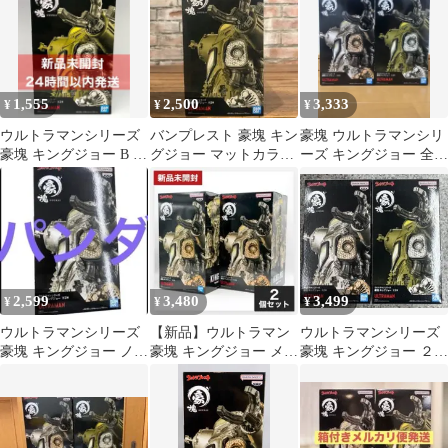
1,555
2,500
3,333
¥
¥
¥
ウルトラマンシリーズ
バンプレスト 豪塊 キン
豪塊 ウルトラマンシリ
豪塊 キングジョー B マ
グジョー マットカラー
ーズ キングジョー 全2
ットカラー
ver.
種セット①
2,599
3,480
3,499
¥
¥
¥
ウルトラマンシリーズ
【新品】ウルトラマン
ウルトラマンシリーズ
豪塊 キングジョー ノー
豪塊 キングジョー メタ
豪塊 キングジョー ２点
マル メタリックver.
リックカラーver. 2個セ
セット
ット