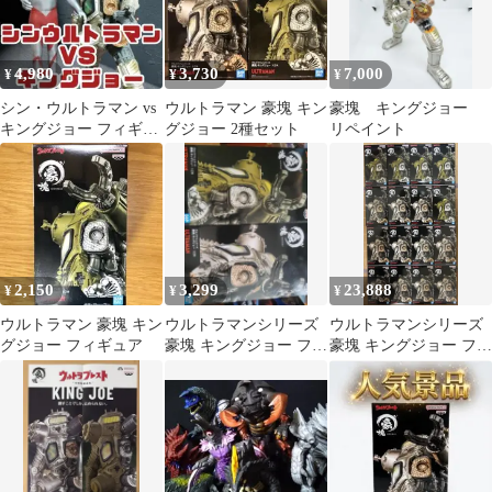
4,980
3,730
7,000
¥
¥
¥
シン・ウルトラマン vs
ウルトラマン 豪塊 キン
豪塊 キングジョー
キングジョー フィギュ
グジョー 2種セット
リペイント
アセット
2,150
3,299
23,888
¥
¥
¥
ウルトラマン 豪塊 キン
ウルトラマンシリーズ
ウルトラマンシリーズ
グジョー フィギュア
豪塊 キングジョー フィ
豪塊 キングジョー フィ
ギュア 【新品未開封】
ギュア １６点セット