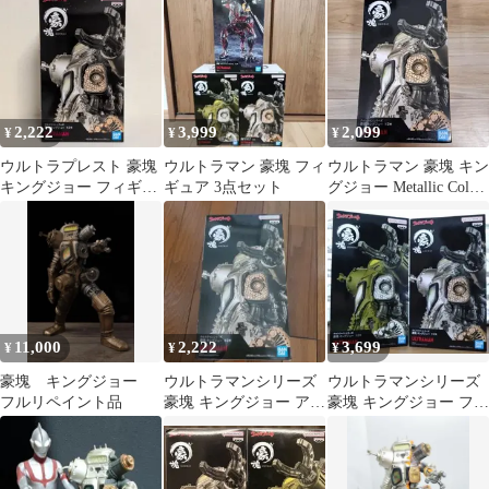
ギュア
2,222
3,999
2,099
¥
¥
¥
ウルトラプレスト 豪塊
ウルトラマン 豪塊 フィ
ウルトラマン 豪塊 キン
キングジョー フィギュ
ギュア 3点セット
グジョー Metallic Color
ア メタリックカラー
ver.
ver.
11,000
2,222
3,699
¥
¥
¥
豪塊 キングジョー
ウルトラマンシリーズ
ウルトラマンシリーズ
フルリペイント品
豪塊 キングジョー アソ
豪塊 キングジョー フィ
ートA メタリックカラ
ギュア 2種セット
ー