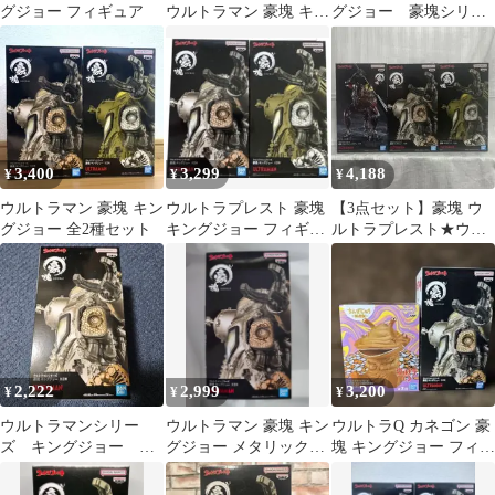
グジョー フィギュア
ウルトラマン 豪塊 キン
グジョー 豪塊シリー
グジョー カーキ迷彩カ
ズ リアル塗装 フィギ
ラーver.
ュア リペイント
3,400
3,299
4,188
¥
¥
¥
ウルトラマン 豪塊 キン
ウルトラプレスト 豪塊
【3点セット】豪塊 ウ
グジョー 全2種セット
キングジョー フィギュ
ルトラプレスト★ウル
ア 2種セット
トラマンベリアル キン
グジョーA/B
2,222
2,999
3,200
¥
¥
¥
ウルトラマンシリー
ウルトラマン 豪塊 キン
ウルトラQ カネゴン 豪
ズ キングジョー
グジョー メタリックカ
塊 キングジョー フィギ
A(メタリックカラー
ラー
ュア 2種セット
ver.) 豪塊