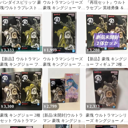
バンダイスピリッツ 豪
ウルトラマンシリーズ
『再現セット』ウルト
塊/ウルトラプレスト ウ
豪塊 キングジョー マッ
ラセブン 英雄勇像 ＆
ルトラマンシリーズ キ
トカラーver. フィギュ
豪塊 キングジョー Aセ
ングジョー B
ア
ット
3,333
1,999
3,280
¥
¥
¥
【新品】ウルトラマン
ウルトラマンシリーズ
【新品】豪塊 キングジ
豪塊 キングジョー フィ
豪塊 キングジョー フィ
ョー フィギュア 2種セ
ギュア 全2種セット
ギュア
ット
3,300
2,799
2,333
¥
¥
¥
豪塊 キングジョー 2種
[新品/未開封]ウルトラ
豪塊 ウルトラマンシリ
セット ウルトラマン
マン 豪塊 キングジョー
ーズ キングジョー メタ
うる星やつら ラム フィ
リックカラー