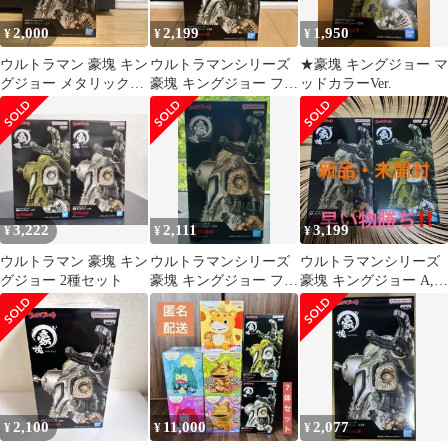
2,000
2,199
1,950
¥
¥
¥
ウルトラマン 豪塊 キン
ウルトラマンシリーズ
★豪塊 キングジョー マ
グジョー メタリックカ
豪塊 キングジョー フィ
ッドカラーVer.
ラー
ギュア
3,222
2,111
3,199
¥
¥
¥
ウルトラマン 豪塊 キン
ウルトラマンシリーズ
ウルトラマンシリーズ
グジョー 2種セット
豪塊 キングジョー フィ
豪塊 キングジョー A,B
ギュア
フィギュア 2体
2,100
11,000
2,077
¥
¥
¥