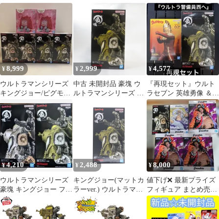
Matte Color ver. 2体
マンシリーズ」 豪塊 キ
ー フィギュア 2種セ
ングジョー
ット 新品未開封
8,999
2,999
4,577
¥
¥
¥
ウルトラマンシリーズ
中古 未開封品 豪塊 ウ
『再現セット』ウルト
キングジョー/ピグモン
ルトラマンシリーズ キ
ラセブン 英雄勇像 ＆
フィギュア【6体セッ
ングジョー B マットカ
豪塊 キングジョー Bセ
ト】
ラー BANDAI NAMCO/
ット
バンダイナムコ フィギ
ュア pr04878
4,210
2,488
8,000
¥
¥
¥
ウルトラマンシリーズ
キングジョー(マットカ
値下げ❌ 最新プライズ
豪塊 キングジョー フィ
ラーver.) ウルトラマン
フィギュア まとめ売り
ギュア 全2種セット
シリーズ 豪塊 フィギュ
5体セット
ア プライズ(2834857)
バンプレスト