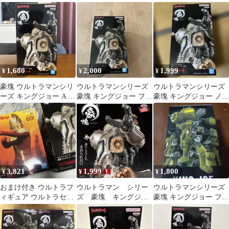
ギュア
ギュア
ギュア
1,680
2,000
1,999
¥
¥
¥
豪塊 ウルトラマンシリ
ウルトラマンシリーズ
ウルトラマンシリーズ
ーズ キングジョー A メ
豪塊 キングジョー フィ
豪塊 キングジョー ノー
タリックカラー
ギュア
マル メタリックver.
3,821
1,999
1,800
¥
¥
¥
おまけ付き ウルトラフ
ウルトラマン シリー
ウルトラマンシリーズ
ィギュア ウルトラセブ
ズ 豪塊 キングジョ
豪塊 キングジョー フィ
ン豪塊 キングジョー２
ー フィギュア メタ
ギュア Bマットカラー
種セット
リック
最新