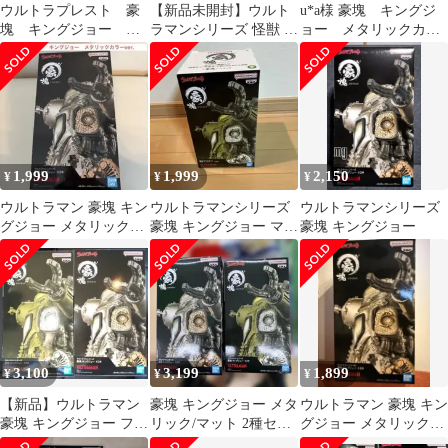
ウルトラプレスト 豪
【新品未開封】ウルト
u*a様 豪塊 キングジ
塊 キングジョー フ
ラマンシリーズ 怪獣 フ
ョー メタリックカラ
ィギュア
ィギュア まとめ売り
ーフィギュア
②【7体セット】
1,999
1,999
2,150
¥
¥
¥
ウルトラマン 豪塊 キン
ウルトラマンシリーズ
ウルトラマンシリーズ
グジョー メタリックカ
豪塊 キングジョー マッ
豪塊 キングジョー
ラー
トカラーver.
3,100
3,199
1,899
¥
¥
¥
【新品】ウルトラマン
豪塊 キングジョー メタ
ウルトラマン 豪塊 キン
豪塊 キングジョー フィ
リック/マット 2種セッ
グジョー メタリックカ
ギュア 全2種セット
ト
ラー