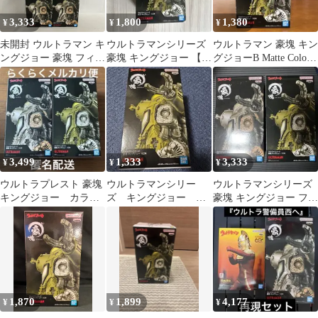
3,333
1,800
1,380
¥
¥
¥
未開封 ウルトラマン キ
ウルトラマンシリーズ
ウルトラマン 豪塊 キン
ングジョー 豪塊 フィギ
豪塊 キングジョー 【B
グジョーB Matte Color
ュア 3個セット SF7H10
マットカラー】
ver. フィギュア
c101
3,499
1,333
3,333
¥
¥
¥
ウルトラプレスト 豪塊
ウルトラマンシリー
ウルトラマンシリーズ
キングジョー カラー
ズ キングジョー
豪塊 キングジョー フィ
A.B 計2体セット
B(マットカラーver.) 豪
ギュア 2種セット
塊
1,870
1,899
4,177
¥
¥
¥