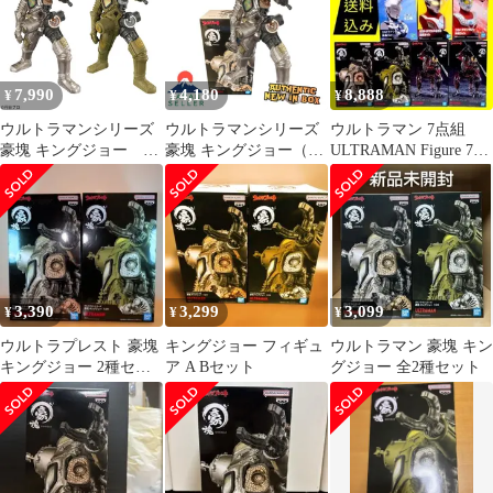
7,990
4,180
8,888
¥
¥
¥
ウルトラマンシリーズ
ウルトラマンシリーズ
ウルトラマン 7点組
豪塊 キングジョー フ
豪塊 キングジョー（メ
ULTRAMAN Figure 7pcs
ィギュア
タリックVer.）
Japan
3,390
3,299
3,099
¥
¥
¥
ウルトラプレスト 豪塊
キングジョー フィギュ
ウルトラマン 豪塊 キン
キングジョー 2種セッ
ア A Bセット
グジョー 全2種セット
ト