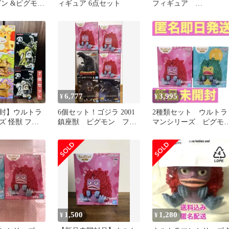
ゴン &ピグモン
ィギュア 6点セット
フィギュア
30260721J03M
6,777
3,995
¥
¥
封】ウルトラ
6個セット！ゴジラ 2001
2種類セット ウルトラ
ズ 怪獣 フィ
鎮座獣 ピグモン フィ
マンシリーズ ピグモ
とめ売り②【7
ギュア
鎮座獣フィギュア
1,500
1,280
¥
¥