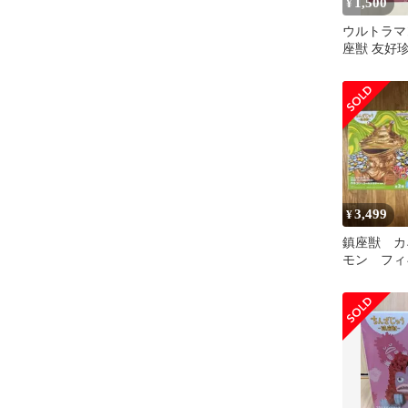
1,500
¥
ウルトラマ
座獣 友好
通常カラー
3,499
¥
鎮座獣 カ
モン フィ