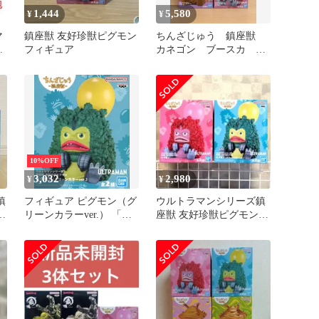
1,444
5,580
¥
¥
マ
鎮座獣 友好珍獣ピグモン
ちんざじゅう 鎮座獣
ン
フィギュア
カネゴン ブースカ ピ
セ
グモン フィギュア 4
個セット
10%OFF
3,032
2,980
¥
¥
鎮
フィギュア ピグモン（グ
ウルトラマンシリーズ鎮
リーンカラーver.） 「ウ
座獣 友好珍獣ピグモン
ルトラマンシリーズ」 鎮
フィギュアまとめ売り
座獣 友好珍獣ピグモン
【14日以内発送】