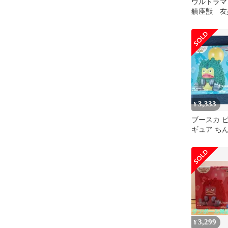
ウルトラ
鎮座獣 友
ン （レッ
カラー）
3,333
¥
ブースカ 
ギュア ち
座獣
3,299
¥