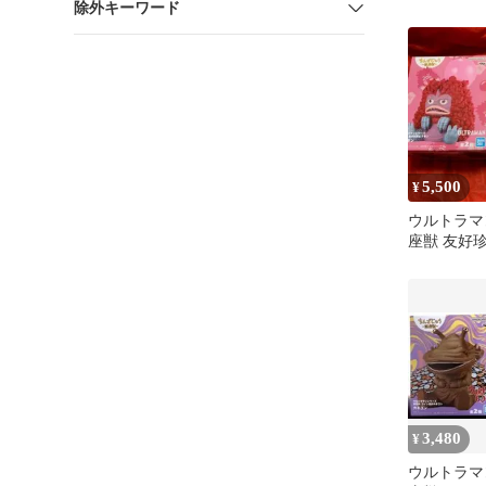
除外キーワード
座獣Aフィ
5,500
¥
ウルトラマ
座獣 友好
3,480
¥
ウルトラマ