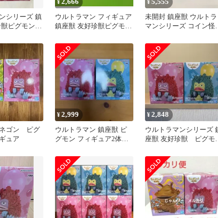
2,666
5,555
¥
¥
ンシリーズ 鎮
ウルトラマン フィギュア
未開封 鎮座獣 ウルトラ
珍獣ピグモン
鎮座獣 友好珍獣ピグモン
マンシリーズ コイン怪
通常カラー グリーン
カネゴン ゴールドカラ
ver 友好珍獣 ピグモン 
宝怪獣シリーズ キング
ドラ 1964 幻カラーver 
カゴジラ 1974
BANPRESTO フィギュ
5個セット LF6443 f101
2,999
2,848
¥
¥
ネゴン ピグ
ウルトラマン 鎮座獣 ピ
ウルトラマンシリーズ 
ギュア
グモン フィギュア2体セ
座獣 友好珍獣 ピグモ
ット
全2種