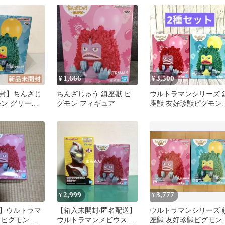
1,666
3,500
¥
¥
封】ちんざじ
ちんざじゅう 鎮座獣 ピ
ウルトラマンシリーズ 
モン グリーン
グモン フィギュア
座獣 友好珍獣ピグモン 
r フィギュア
種セット
2,999
3,777
¥
¥
】ウルトラマ
【箱入未開封/匿名配送】
ウルトラマンシリーズ 
 ピグモン 鎮
ウルトラマンメビウス 胸
座獣 友好珍獣ピグモン 