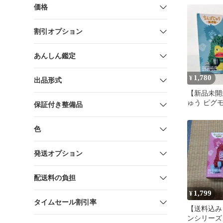
価格
割引オプション
あんしん鑑定
1,780
¥
出品形式
【新品未開
ゅう ピグ
保証付き整備品
カラーve
鎮座獣
色
発送オプション
配送料の負担
1,799
¥
タイムセール割引率
【送料込み
ンシリーズ