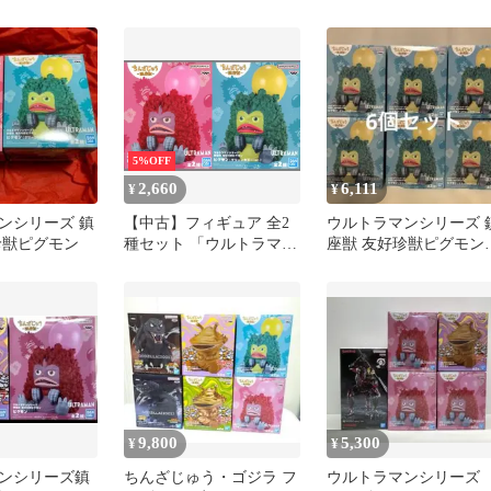
ギュア
像ライト / 鎮座獣 ピグ
種セット
モン
5%OFF
2,660
6,111
¥
¥
ンシリーズ 鎮
【中古】フィギュア 全2
ウルトラマンシリーズ 
珍獣ピグモン
種セット 「ウルトラマン
座獣 友好珍獣ピグモン 
シリーズ」 鎮座獣 友好
体セット
珍獣ピグモン
9,800
5,300
¥
¥
ンシリーズ鎮
ちんざじゅう・ゴジラ フ
ウルトラマンシリー