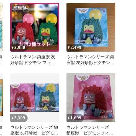
ピグモン
2,980
2,499
¥
¥
鎮
ウルトラマン 鎮座獣 友
ウルトラマンシリーズ 鎮
2
好珍獣 ピグモン フィギ
座獣 友好珍獣ピグモン
ュア 通常 グリーンカラ
グリーンカラーver
ー 2種
3,399
1,699
¥
¥
鎮
ウルトラマンシリーズ 鎮
ウルトラマンシリーズ
2
座獣 友好珍獣 ピグモン
鎮座獣 ピグモンフィギ