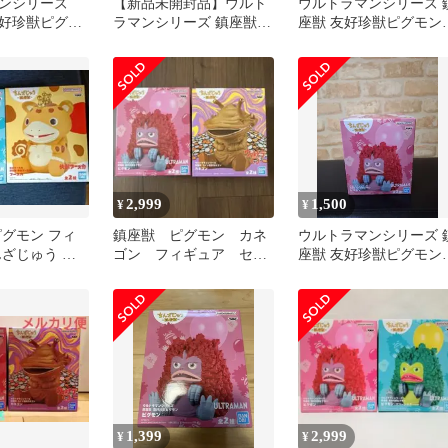
マンシリーズ
【新品未開封品】ウルト
ウルトラマンシリーズ 
好珍獣ピグモ
ラマンシリーズ 鎮座獣
座獣 友好珍獣ピグモン
ド、グリーン
友好珍獣ピグモン フィギ
ノーマルカラー【未開
ュア
箱なし】
2,999
1,500
¥
¥
ピグモン フィ
鎮座獣 ピグモン カネ
ウルトラマンシリーズ 
んざじゅう 鎮
ゴン フィギュア セッ
座獣 友好珍獣ピグモン
ト
フィギュア
1,399
2,999
¥
¥