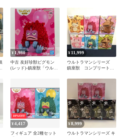
2種セット
ュア
1,980
11,999
¥
¥
鎮
中古 友好珍獣ピグモン
ウルトラマンシリーズ
6
(レッド)-鎮座獣「ウルト
鎮座獣 コンプリートセ
ラマンシリーズ」
ット
10%OFF
4,417
8,999
¥
¥
ズ
フィギュア 全2種セット
ウルトラマンシリーズ キ