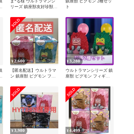
鎮
ま*る様 ウルトラマンシ
鎮座獣 ピグモン 2種セッ
A
リーズ 鎮座獣友好珍獣
ト
封
ピグモン A
2,600
3,280
¥
¥
鎮
【匿名配送】ウルトラマ
ウルトラマンシリーズ 鎮
ン 鎮座獣 ピグモン フィ
座獣 ピグモン フィギュ
ギュア2種セット
ア グリーンカラー 通常 2
種
3,980
4,499
¥
¥