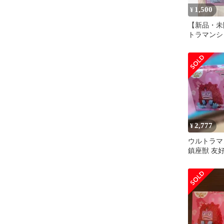
1,500
¥
【新品・未
トラマンシ
友好珍獣ピ
ュア
2,777
¥
ウルトラマ
鎮座獣 友
通常カラー