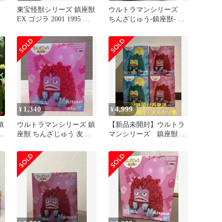
東宝怪獣シリーズ 鎮座獣
ウルトラマンシリーズ
EX ゴジラ 2001 1995 ピ
ちんざじゅう-鎮座獣- 友
グモン フィギュア
好珍獣ピグモンコイン怪
獣カネゴン
1,340
4,999
¥
¥
鎮
ウルトラマンシリーズ 鎮
【新品未開封】ウルトラ
ン
座獣 ちんざじゅう 友好
マンシリーズ 鎮座獣 友
珍獣ピグモン フィギュア
好珍獣ピグモン