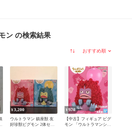
モン の検索結果
並び替え
3,200
970
¥
¥
鎮
ウルトラマン 鎮座獣 友
【中古】フィギュア ピグ
好珍獣ピグモン 2体セッ
モン 「ウルトラマンシリ
ト
ーズ」 鎮座獣 友好珍獣