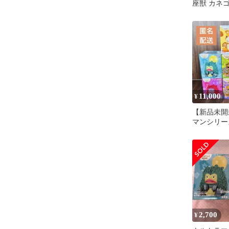
座獣 カネ
フィギュア
11,000
¥
【新品未開
マンシリー
ギュア ま
体セット】
2,700
¥