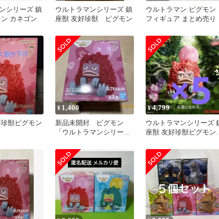
ンシリーズ 鎮
ウルトラマンシリーズ 鎮
ウルトラマン ピグモン
モン カネゴン
座獣 友好珍獣 ピグモン
フィギュア まとめ売り
1,400
4,799
¥
¥
好珍獣ピグモン
新品未開封 ピグモン
ウルトラマンシリーズ 
「ウルトラマンシリー
座獣 友好珍獣ピグモ
ズ」 鎮座獣 友好珍獣ピ
5点
グモン