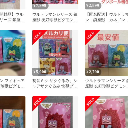
7,999
2,899
¥
¥
開封品】ウル
ウルトラマンシリーズ 鎮
【匿名配送】ウルトラ
リーズ 鎮座獣
座獣 友好珍獣ピグモン 6
ン 鎮座獣 カネゴ
グモン フィギ
体セット
ピグモン フィギュア
ット
5,000
2,700
¥
¥
ン フィギュア
初音ミク ザクぐるみ、シ
ウルトラマンシリーズ 
好珍獣ピグモン
ャアザクぐるみ 快獣ブー
座獣 友好珍獣ピグモン
 グリーン
スカ、友好珍獣ピグモン
フィギュア