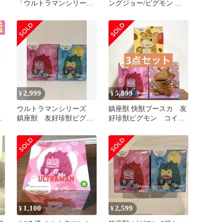
「ウルトラマンシリー
ングジョー/ピグモン フ
ズ」 鎮座獣 友好珍獣ピ
ィギュア【6体セット】
グモン【14日以内発送】
2,999
5,899
¥
¥
ウルトラマンシリーズ
鎮座獣 快獣ブースカ 友
ン
鎮座獣 友好珍獣ピグモ
好珍獣ピグモン コイン
ン 2種セット
怪獣カネゴン 3点セッ
ト
1,100
2,599
¥
¥