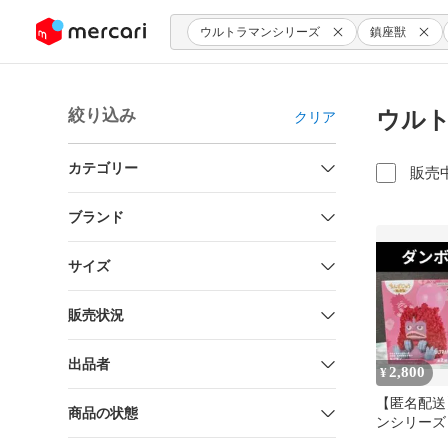
ンツにスキップ
ウルトラマンシリーズ
鎮座獣
絞り込み
ウルト
クリア
カテゴリー
販売
ブランド
サイズ
販売状況
出品者
2,800
¥
【匿名配送
商品の状態
ンシリーズ
座獣 ２種