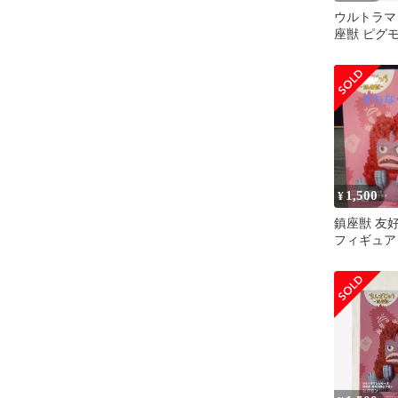
ウルトラマ
座獣 ピグ
1,500
¥
鎮座獣 友
フィギュア