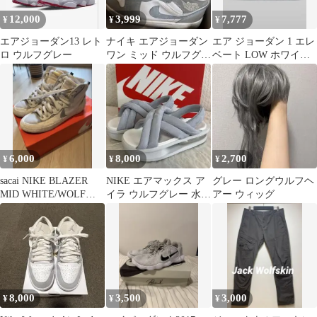
12,000
3,999
7,777
¥
¥
¥
エアジョーダン13 レト
ナイキ エアジョーダン
エア ジョーダン 1 エレ
ロ ウルフグレー
ワン ミッド ウルフグレ
ベート LOW ホワイト/
ー
ウルフグレー
6,000
8,000
2,700
¥
¥
¥
sacai NIKE BLAZER
NIKE エアマックス ア
グレー ロングウルフヘ
MID WHITE/WOLF
イラ ウルフグレー 水色
アー ウィッグ
GREY 28
24.0
8,000
3,500
3,000
¥
¥
¥