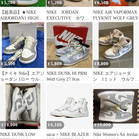
5,700
5,200
6,500
¥
¥
¥
【超美品】★NIKE
NIKE JORDAN
NIKE AIR VAPORMAX
AIRJORDAN1 HIGH
EXECUTIVE ホワイ
FLYKNIT WOLF GREY
"Wolf Grey"
ト／ウルフグレー
5,500
5,800
8,000
¥
¥
¥
【ナイキ Nike】エアジ
NIKE DUNK HI PRM
NIKE エアジョーダ
ョーダン 1ロー ウルフ
Wolf Grey 27.0cm
ン 1ミッド ウルフグ
グレー 25.0cm 洗濯済
レー
10,000
6,100
19,000
¥
¥
¥
NIKE DUNK LOW
sacai × NIKE BLAZER
Nike Women's Air Jordan