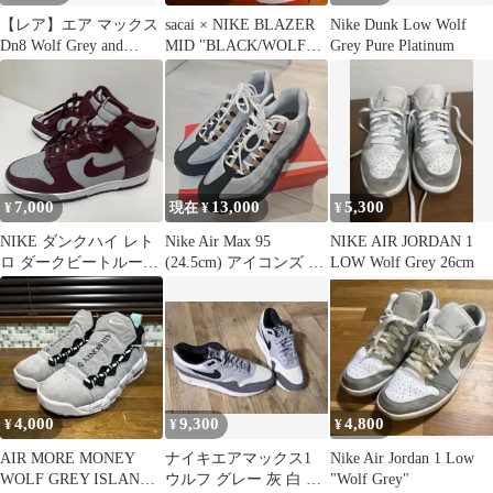
【レア】エア マックス
sacai × NIKE BLAZER
Nike Dunk Low Wolf
Dn8 Wolf Grey and
MID "BLACK/WOLF
Grey Pure Platinum
Anthracite
GREY
7,000
13,000
5,300
¥
現在 ¥
¥
NIKE ダンクハイ レト
Nike Air Max 95
NIKE AIR JORDAN 1
ロ ダークビートルート
(24.5cm) アイコンズ ウ
LOW Wolf Grey 26cm
ウルフグレー
ルフグレー
4,000
9,300
4,800
¥
¥
¥
AIR MORE MONEY
ナイキエアマックス1
Nike Air Jordan 1 Low
WOLF GREY ISLAND
ウルフ グレー 灰 白 黒
"Wolf Grey"