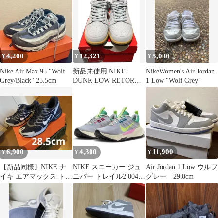
4,200
12,321
5,000
¥
¥
¥
Nike Air Max 95 "Wolf
新品未使用 NIKE
NikeWomen's Air Jordan
Grey/Black" 25.5cm
DUNK LOW RETORO
1 Low "Wolf Grey"
SE グレー 29.0
6,900
4,300
11,900
¥
¥
¥
【新品同様】NIKE ナ
NIKE スニーカー ジュ
Air Jordan 1 Low ウルフ
イキ エアマックス トー
ニパー トレイル2 004
グレー 29.0cm
チ 4 28.5㎝
ウルフグレー 25cm