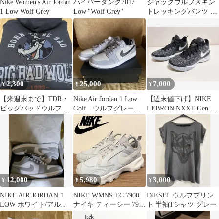
Nike Women's Air Jordan
ハイパーダンク2017
ジャックウルフスキン
1 Low Wolf Grey
Low "Wolf Grey"
トレッキングパンツ グ
レー XL
2,300
25,000
7,000
¥
¥
¥
【来週末まで】TDR・
Nike Air Jordan 1 Low
【週末値下げ】NIKE
ビッグバッドウルフ パ
Golf ウルフグレー
LEBRON NXXT Gen EP
ーカー （グレー）Lサ
27.5
ウルフグレー
イズ
12,000
5,980
3,000
¥
¥
¥
NIKE AIR JORDAN 1
NIKE WMNS TC 7900
DIESEL ウルフプリン
LOW ホワイト/アルミ
ナイキ ティーシー 7900
ト 半袖Tシャツ グレー
ニウム/ウルフグレー
ウルフグレー