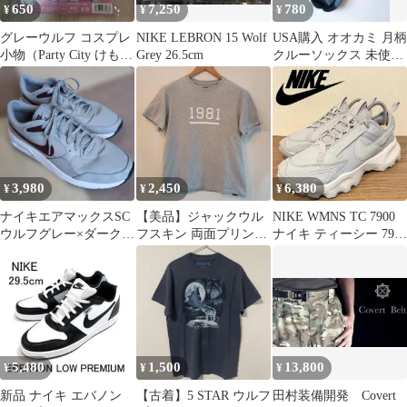
650
7,250
780
¥
¥
¥
グレーウルフ コスプレ
NIKE LEBRON 15 Wolf
USA購入 オオカミ 月柄
小物（Party City けもみ
Grey 26.5cm
クルーソックス 未使用
みピン）
ウルフ 狼 ムーン グレ
ー
3,980
2,450
6,380
¥
¥
¥
ナイキエアマックスSC
【美品】ジャックウル
NIKE WMNS TC 7900
ウルフグレー×ダークチ
フスキン 両面プリント
ナイキ ティーシー 7900
ームレッド27cm
Tシャツ グレー Lサイ
ウルフグレー
ズ
5,480
1,500
13,800
¥
¥
¥
新品 ナイキ エバノン
【古着】5 STAR ウルフ
田村装備開発 Covert