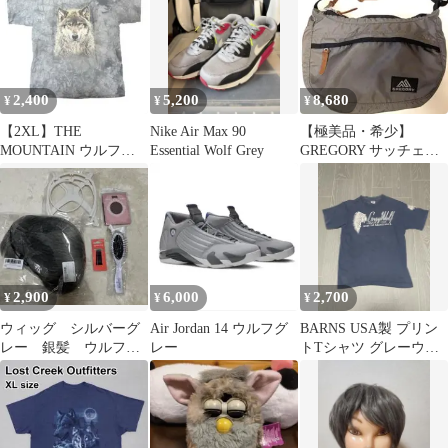
2,400
5,200
8,680
¥
¥
¥
【2XL】THE
Nike Air Max 90
【極美品・希少】
MOUNTAIN ウルフプ
Essential Wolf Grey
GREGORY サッチェルS
リント アニマルTシ
ウルフグレー 7L（旧ロ
ャツ グレー
ゴ）
2,900
6,000
2,700
¥
¥
¥
ウィッグ シルバーグ
Air Jordan 14 ウルフグ
BARNS USA製 プリン
レー 銀髪 ウルフカ
レー
トTシャツ グレーウル
ット
フロッジ ネイビー M
古着