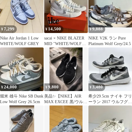
7,299
14,500
9,888
¥
¥
¥
Nike Air Jordan 1 Low
sacai × NIKE BLAZER
NIKE V2K ラン Pure
WHITE/WOLF GREY
MID "WHITE/WOLF
Platinum Wolf Grey/24.5
GREY
24,000
9,800
3,480
¥
¥
¥
堀米 雄斗 Nike SB Dunk
美品✨【NIKE】AIR
希少29.5cm ナイキ フリ
Low Wolf Grey 26.5cm
MAX EXCEE 黒/ウルフ
ーラン 2017 ウルフグレ
グレー/白 26.5cm
ー ランニングシューズ