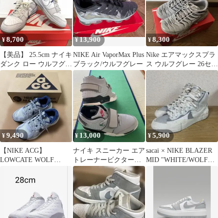
8,700
13,900
8,300
¥
¥
¥
【美品】 25.5cm ナイキ
NIKE Air VaporMax Plus
Nike エアマックスプラ
ダンク ロー ウルフグレ
ブラック/ウルフグレー
ス ウルフグレー 26セン
ー ピュアプラチナム
チ
9,490
13,000
5,900
¥
¥
¥
【NIKE ACG】
ナイキ スニーカー エア
sacai × NIKE BLAZER
LOWCATE WOLF
トレーナービクターク
MID "WHITE/WOLF
GREY
ルーズ ウルフグレー
GREY