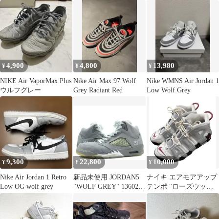
GREEN
NIKE AIR MAX 1
4,900
4,800
13,980
¥
¥
¥
NIKE Air VaporMax Plus
Nike Air Max 97 Wolf
Nike WMNS Air Jordan 1
ウルフグレー
Grey Radiant Red
Low Wolf Grey
9,300
22,800
10,000
¥
¥
¥
Nike Air Jordan 1 Retro
新品未使用 JORDAN5
ナイキ エアモアアップ
Low OG wolf grey
"WOLF GREY" 136027-
テンポ "ローズウッド
005
アンド ウルフグレー