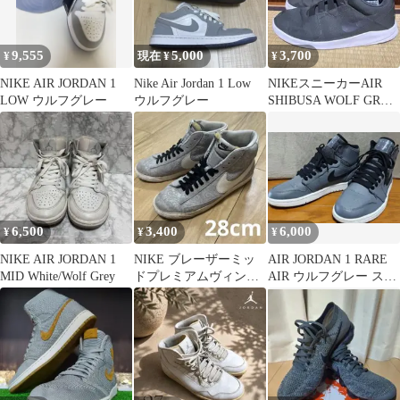
9,555
5,000
3,700
¥
現在 ¥
¥
NIKE AIR JORDAN 1
Nike Air Jordan 1 Low
NIKEスニーカーAIR
LOW ウルフグレー
ウルフグレー
SHIBUSA WOLF GREY
27.5cm
6,500
3,400
6,000
¥
¥
¥
NIKE AIR JORDAN 1
NIKE ブレーザーミッ
AIR JORDAN 1 RARE
MID White/Wolf Grey
ドプレミアムヴィンテ
AIR ウルフグレー スニ
ージウルフグレーバロ
ーカー
ック 28cm