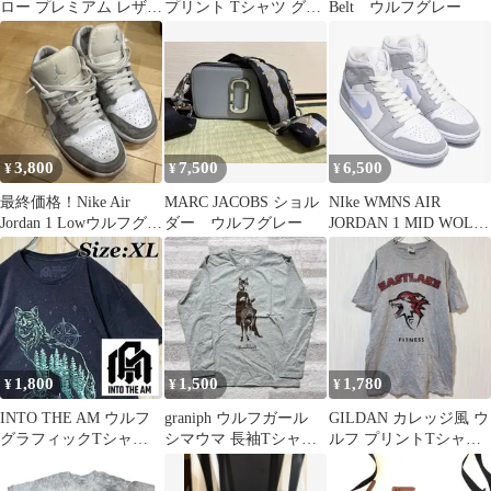
ロー プレミアム レザー
プリント Tシャツ グレ
Belt ウルフグレー
スニーカー 黒 29.5cm
ー M （L相当）
3,800
7,500
6,500
¥
¥
¥
最終価格！Nike Air
MARC JACOBS ショル
NIke WMNS AIR
Jordan 1 Lowウルフグレ
ダー ウルフグレー
JORDAN 1 MID WOLF
ー 27.0cm
GREY入手困難
1,800
1,500
1,780
¥
¥
¥
INTO THE AM ウルフ
graniph ウルフガール
GILDAN カレッジ風 ウ
グラフィックTシャツ
シマウマ 長袖Tシャツ
ルフ プリントTシャツ
グレー
グレー / Mサイズ
グレー M 半袖 ギルダ
ン