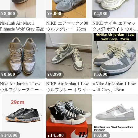
8,000
6,000
4,980
¥
¥
¥
NikeLab Air Max 1
NIKE エアマックス90
NIKE ナイキ エアマッ
Pinnacle Wolf Grey 美品
ウルフグレー 26cm
クス97 ホワイト ウルフ
グレー メンズ シューズ
靴
8,600
6,999
5,600
¥
¥
¥
Nike Air Jordan 1 Low
NIKE Air Jordan 1 Low
⭐️Nike Air Jordan 1 Low
ウルフグレースニーカ
ウルフグレー ホワイト
wolf Grey、25cm
ー
グレー
14,000
14,500
8,888
¥
¥
¥