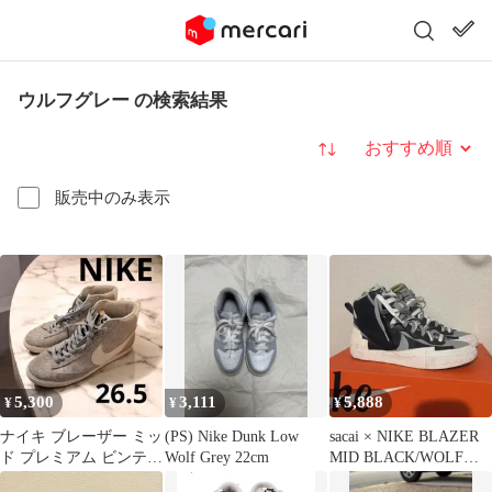
ウルフグレー の検索結果
並び替え
販売中のみ表示
5,300
3,111
5,888
¥
¥
¥
ナイキ ブレーザー ミッ
(PS) Nike Dunk Low
sacai × NIKE BLAZER
ド プレミアム ビンテー
Wolf Grey 22cm
MID BLACK/WOLF
ジ ウルフ グレー 26.5
GREY