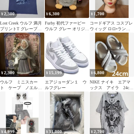
2,300
6,300
1,700
¥
¥
¥
Lost Creek ウルフ 満月
Furby 初代ファービー
コードギアス コスプレ
プリントT グレーブル
ウルフ グレー オリジナ
ウィッグ ロロ•ランペ
ー
ル版 紙タグ有り
ルージ グレー アッシュ
ウルフ
2,300
15,199
6,800
¥
¥
¥
ウルフ ミニスカー
エアジョーダン１ ウ
NIKE ナイキ エアマ
ト ケープ ノエル
ルフグレー
ックス アイラ 24cm
グレー 冬服 (サン
ウルフグレー
タ) コスチューム
4,999
31,000
2,700
¥
¥
¥