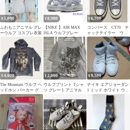
5,000
8,980
6,700
¥
¥
¥
ふわもこアニマル グレ
【NIKE 】AIR MAX
コンバース CT70 チ
ーウルフ コスプレ衣装
ISLA ウルフグレー
ャックテイラー ウル
フグレー 24cm
4,000
2,000
9,500
¥
¥
¥
The Mountain ウルフ ヘ
ウルフプリント Tシャ
ナイキ エアジョーダン
ッドホン パーカー グレ
ツ グレー L アニマル
1 ミッド ホワイト ウル
ー Sサイズ古着
フグレー 2016