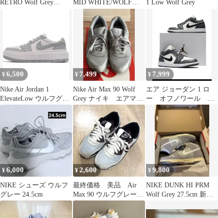
RETRO Wolf Grey
MID WHITE/WOLF
1 Low Wolf Grey
28.5cm
GREY
6,500
7,499
7,999
¥
¥
¥
Nike Air Jordan 1
Nike Air Max 90 Wolf
エア ジョーダン 1 ロ
ElevateLow ウルフグレ
Grey ナイキ エアマッ
ー オフノワール ウ
ー 26cm
クス90
ルフグレー
6,000
2,600
9,800
¥
¥
¥
NIKE シューズ ウルフ
最終価格 美品 Air
NIKE DUNK HI PRM
グレー 24.5cm
Max 90 ウルフグレー/
Wolf Grey 27.5cm 新品
バーガンディ 25.5cm
未使用