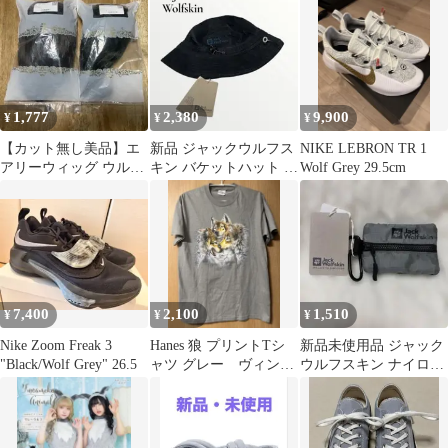
1,777
2,380
9,900
¥
¥
¥
【カット無し美品】エ
新品 ジャックウルフス
NIKE LEBRON TR 1
アリーウィッグ ウルフ
キン バケットハット コ
Wolf Grey 29.5cm
ベース グレー&グリー
ーデュロイ グレー フリ
ン2色セット
ーサイズ
7,400
2,100
1,510
¥
¥
¥
Nike Zoom Freak 3
Hanes 狼 プリントTシ
新品未使用品 ジャック
"Black/Wolf Grey" 26.5
ャツ グレー ヴィンテ
ウルフスキン ナイロン
ージ ウルフ アニマ
ジッパー コインケース
ル 90s
グレー