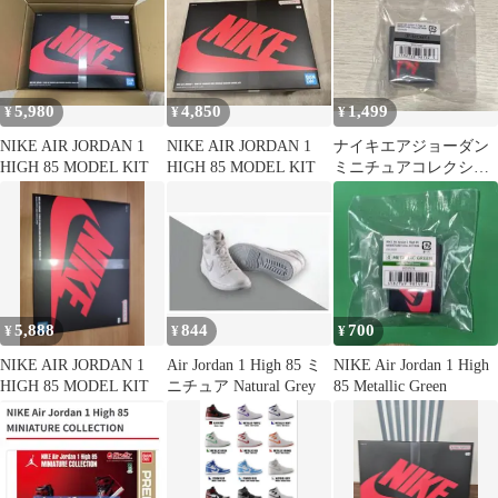
AND REVERSE
SHADOW MODEL KIT
5,980
4,850
1,499
¥
¥
¥
NIKE AIR JORDAN 1
NIKE AIR JORDAN 1
ナイキエアジョーダン
HIGH 85 MODEL KIT
HIGH 85 MODEL KIT
ミニチュアコレクショ
ンガチャ シークレッ
ト1
5,888
844
700
¥
¥
¥
NIKE AIR JORDAN 1
Air Jordan 1 High 85 ミ
NIKE Air Jordan 1 High
HIGH 85 MODEL KIT
ニチュア Natural Grey
85 Metallic Green