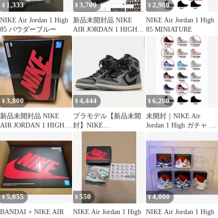
1,333
3,700
2,980
¥
¥
¥
NIKE Air Jordan 1 High
新品未開封品 NIKE
NIKE Air Jordan 1 High
85 パウダーブルー
AIR JORDAN 1 HIGH
85 MINIATURE
'85 S
3,800
4,444
6,200
¥
¥
¥
新品未開封品 NIKE
プラモデル【新品未開
未開封｜NIKE Air
AIR JORDAN 1 HIGH
封】NIKE
Jordan 1 High ガチャ 5
'85 S
AIRJORDAN1HIGH85
種類セット
5,055
550
4,000
¥
¥
¥
BANDAI × NIKE AIR
NIKE Air Jordan 1 High
NIKE Air Jordan 1 High