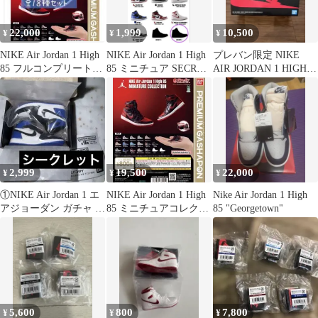
22,000
1,999
10,500
¥
¥
¥
NIKE Air Jordan 1 High
NIKE Air Jordan 1 High
プレバン限定 NIKE
85 フルコンプリート18
85 ミニチュア SECRET
AIR JORDAN 1 HIGH
種
2
85 SHADOW
2,999
19,500
22,000
¥
¥
¥
①NIKE Air Jordan 1 エ
NIKE Air Jordan 1 High
Nike Air Jordan 1 High
アジョーダン ガチャ シ
85 ミニチュアコレクシ
85 "Georgetown"
ークレット
ョン
5,600
800
7,800
¥
¥
¥