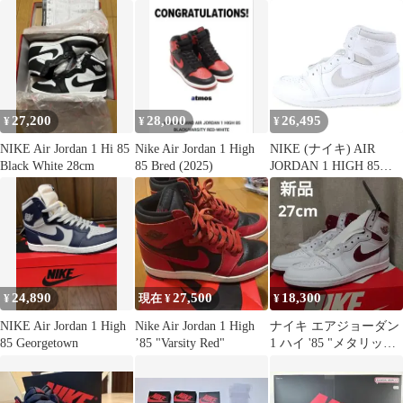
スニーカー 赤 黒 24
パンダ
27,200
28,000
26,495
¥
¥
¥
NIKE Air Jordan 1 Hi 85
Nike Air Jordan 1 High
NIKE (ナイキ) AIR
Black White 28cm
85 Bred (2025)
JORDAN 1 HIGH 85
NEUTRAL GREY
BQ4422-100 エアジョー
ダン1 ハイ 85 ニュート
ラルグレー ハイカット
スニーカー グレー
US9/27cm BQ4422-100
24,890
27,500
18,300
¥
現在 ¥
¥
NIKE Air Jordan 1 High
Nike Air Jordan 1 High
ナイキ エアジョーダン
85 Georgetown
’85 "Varsity Red"
1 ハイ '85 "メタリック
バーガンディ"