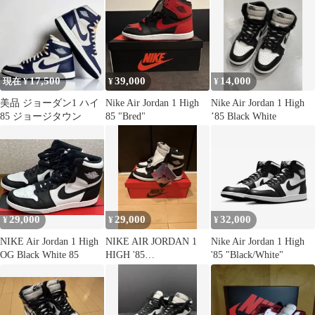
17,500
39,000
14,000
現在 ¥
¥
¥
美品 ジョーダン1 ハイ
Nike Air Jordan 1 High
Nike Air Jordan 1 High
85 ジョージタウン
85 "Bred"
’85 Black White
29,000
29,000
32,000
¥
¥
¥
NIKE Air Jordan 1 High
NIKE AIR JORDAN 1
Nike Air Jordan 1 High
OG Black White 85
HIGH '85
'85 "Black/White"
BLACK/WHITE