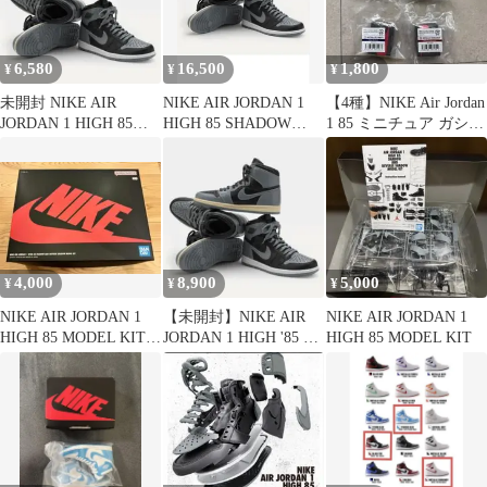
6,580
16,500
1,800
¥
¥
¥
未開封 NIKE AIR
NIKE AIR JORDAN 1
【4種】NIKE Air Jordan
JORDAN 1 HIGH 85
HIGH 85 SHADOW
1 85 ミニチュア ガシャ
SHADOW KIT
AND
ポン
4,000
8,900
5,000
¥
¥
¥
NIKE AIR JORDAN 1
【未開封】NIKE AIR
NIKE AIR JORDAN 1
HIGH 85 MODEL KITナ
JORDAN 1 HIGH '85 S
HIGH 85 MODEL KIT
イキ
モデルキット