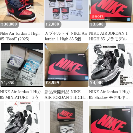
10%OFF
30,000
2,000
3,600
¥
¥
¥
Nike Air Jordan 1 High
カプセルトイ NIKE Air
NIKE AIR JORDAN 1
85 "Bred" (2025)
Jordan 1 High 85 5個
HIGH 85 プラモデル
1,850
3,999
4,000
¥
¥
¥
NIKE Air Jordan 1 High
新品未開封品 NIKE
NIKE Air Jordan 1 High
85 MINIATURE 2点
AIR JORDAN 1 HIGH
85 Shadow モデルキッ
'85 プラモデル
ト