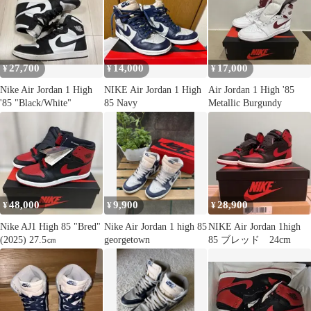
27,700
14,000
17,000
¥
¥
¥
Nike Air Jordan 1 High
NIKE Air Jordan 1 High
Air Jordan 1 High '85
'85 "Black/White"
85 Navy
Metallic Burgundy
48,000
9,900
28,900
¥
¥
¥
Nike AJ1 High 85 "Bred"
Nike Air Jordan 1 high 85
NIKE Air Jordan 1high
(2025) 27.5㎝
georgetown
85 ブレッド 24cm