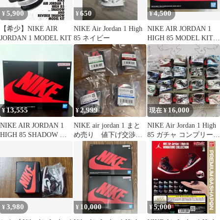
5,900
650
4,500
¥
¥
¥
【希少】NIKE AIR
NIKE Air Jordan 1 High
NIKE AIR JORDAN 1
JORDAN 1 MODEL KIT
85 ネイビー
HIGH 85 MODEL KITプ
ラモデル
13,555
2,999
16,000
¥
¥
現在 ¥
NIKE AIR JORDAN 1
NIKE air jordan 1 まと
NIKE Air Jordan 1 High
HIGH 85 SHADOW モ
め売り 値下げ交渉不
85 ガチャ コンプリート
デルキット
可
全18種
3,980
10,000
5,000
¥
¥
¥