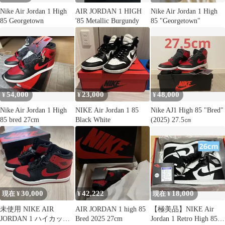
Nike Air Jordan 1 High
AIR JORDAN 1 HIGH
Nike Air Jordan 1 High
85 Georgetown
'85 Metallic Burgundy
85 "Georgetown"
54,000
23,000
48,000
¥
¥
¥
Nike Air Jordan 1 High
NIKE Air Jordan 1 85
Nike AJ1 High 85 "Bred"
85 bred 27cm
Black White
(2025) 27.5㎝
30,000
42,222
18,000
現在 ¥
¥
現在 ¥
未使用 NIKE AIR
AIR JORDAN 1 high 85
【極美品】NIKE Air
JORDAN 1 ハイカット
Bred 2025 27cm
Jordan 1 Retro High 85