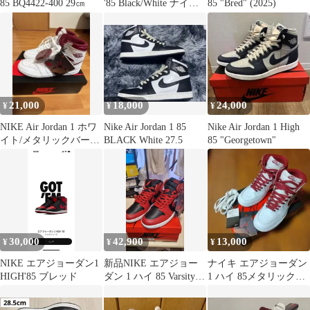
85 BQ4422-400 29㎝
'85 Black/White ナイキ
85 "Bred" (2025)
エアジョーダン1 ハイ
'85 ブラック/ホワイト
27cm BQ4422-001
21,000
18,000
24,000
¥
¥
¥
NIKE Air Jordan 1 ホワ
Nike Air Jordan 1 85
Nike Air Jordan 1 High
イト/メタリックバーガ
BLACK White 27.5
85 "Georgetown"
ンディ
30,000
42,900
13,000
¥
¥
¥
NIKE エアジョーダン1
新品NIKE エアジョー
ナイキ エアジョーダン
HIGH'85 ブレッド
ダン 1 ハイ 85 Varsity
1 ハイ 85メタリックバ
Red 28.5
ーガンディ 27cm