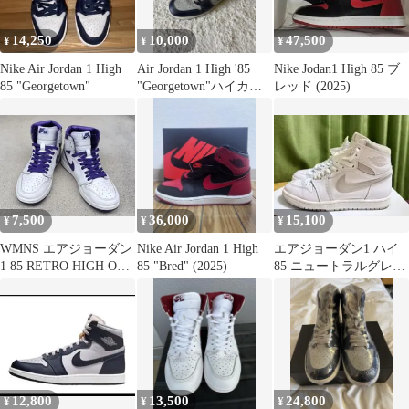
14,250
10,000
47,500
¥
¥
¥
Nike Air Jordan 1 High
Air Jordan 1 High '85
Nike Jodan1 High 85 ブ
85 "Georgetown"
"Georgetown"ハイカッ
レッド (2025)
ト
7,500
36,000
15,100
¥
¥
¥
WMNS エアジョーダン
Nike Air Jordan 1 High
エアジョーダン1 ハイ
1 85 RETRO HIGH OG
85 "Bred" (2025)
85 ニュートラルグレー
コートパープル
NIKE AIR JORDAN
12,800
13,500
24,800
¥
¥
¥