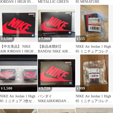
JORDAN 1 HIGH 85
METALLIC GREEN
85 MINIATURE
KIT
3,500
7,900
555
¥
¥
¥
【中古美品】 NIKE
【新品未開封】
NIKE Air Jordan 1 High
AIR JORDAN 1 HIGH
BANDAI NIKE AIR
85 ミニチュアコレクシ
85 SHADOW AND
JORDAN 1 HIGH 85
ョン
REVERSE SHADOW
MODEL KIT 【059-
260620-ay-01-izu】
1,500
5,720
999
¥
¥
¥
NIKE Air Jordan 1 High
バンダイ
NIKE Air Jordan 1 High
85 ミニチュア 2色セッ
NIKEAIRJORDAN
85 ミニチュアコレクシ
ト
NIKE AIR JORDAN
ョン
1HIGH 85 SHADOW