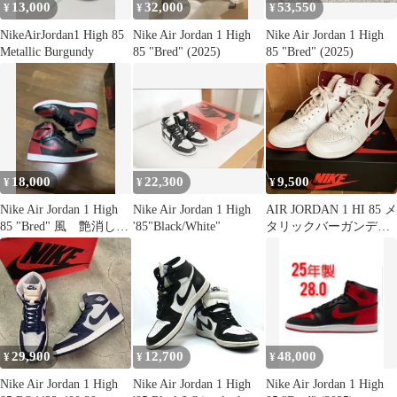
13,000
32,000
53,550
¥
¥
¥
NikeAirJordan1 High 85
Nike Air Jordan 1 High
Nike Air Jordan 1 High
Metallic Burgundy
85 "Bred" (2025)
85 "Bred" (2025)
18,000
22,300
9,500
¥
¥
¥
Nike Air Jordan 1 High
Nike Air Jordan 1 High
AIR JORDAN 1 HI 85 メ
85 "Bred" 風 艶消し加
'85"Black/White"
タリックバーガンディ
工
26.0
29,900
12,700
48,000
¥
¥
¥
Nike Air Jordan 1 High
Nike Air Jordan 1 High
Nike Air Jordan 1 High