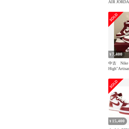
AIR JORD
HIGH OG D
ィメンズ 
1 レトロ 
ーカー レ
US10.5/27.
7,400
¥
中古 Nike Ai
High"Artisa
15,400
¥