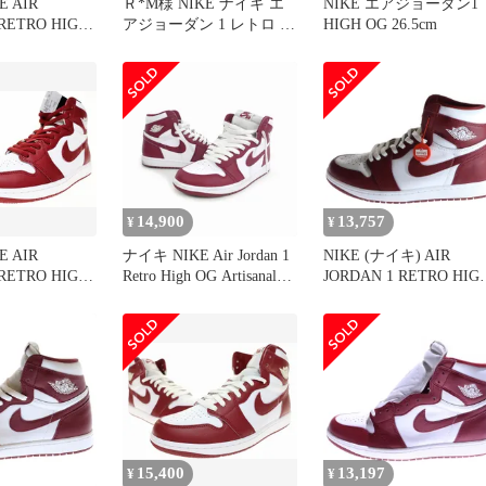
 AIR
Ｒ*M様 NIKE ナイキ エ
NIKE エアジョーダン1
 RETRO HIGH
アジョーダン 1 レトロ ス
HIGH OG 26.5cm
ANAL RED
ニーカー ハイカット
5-160 AJ1 エ
ン レトロ ハ
ィザナル レッ
ンド古着ベクト
▲■250414
14,900
13,757
¥
¥
 AIR
ナイキ NIKE Air Jordan 1
NIKE (ナイキ) AIR
 RETRO HIGH
Retro High OG Artisanal
JORDAN 1 RETRO HIG
ANAL RED
Red エアジョーダン1 レ
OG ARTISANAL RED
 TEAM RED
トロ ハイ OG アーティザ
DZ5485-160 エアジョー
0 AJ1 エア ジ
ナルレッド スニーカー
ダン1 レトロ アーティ
 レトロ ハイ
US7 25cm DZ5485 160
ナルレッド ハイカット
ナル レッド
ニーカー US11/29.0cm
50701
15,400
13,197
¥
¥