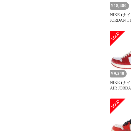
18,480
¥
NIKE (ナイ
JORDAN 1 R
Artisanal
ダン1 レト
ーティザナ
カットスニ
ー US9/27c
9,240
¥
NIKE (ナ
AIR JORD
HIGH OG D
ィメンズ 
1 レトロ 
ーカー レ
US10.5/27.