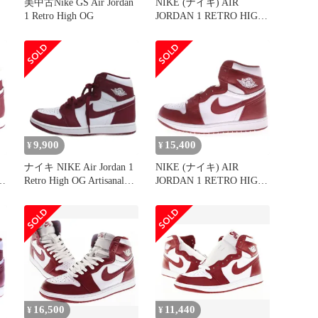
美中古Nike GS Air Jordan
NIKE (ナイキ) AIR
1 Retro High OG
JORDAN 1 RETRO HIGH
OG ARTISANAL RED エ
アジョーダン1 レトロ ア
ーティザナルレッド ハイ
カットスニーカー
US10/28cm DZ5485-160
9,900
15,400
¥
¥
ナイキ NIKE Air Jordan 1
NIKE (ナイキ) AIR
H
Retro High OG Artisanal
JORDAN 1 RETRO HIGH
Red エアジョーダン1 レ
OG ARTISANAL RED エ
トロ スニーカー DZ5485-
アジョーダン1 レトロ ア
ザ
160 26cm
ーティザナルレッド ハイ
ス
カットスニーカー
US10/28cm DZ5485-160
16,500
11,440
¥
¥