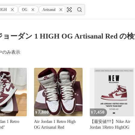
IGH
OG
Artisanal
Red
ョーダン 1 HIGH OG Artisanal Red 
中のみ表示
7,800
7,450
¥
¥
dan 1 Retro
Air Jordan 1 Retro High
【最安値‼️‼️】Nike Air
ed"
OG Artisanal Red
Jordan 1Retro HighOG