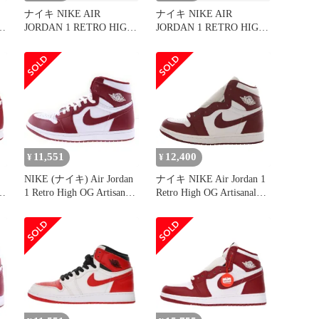
ナイキ NIKE AIR
ナイキ NIKE AIR
H
JORDAN 1 RETRO HIGH
JORDAN 1 RETRO HIGH
エ
OG ARTISANAL RED
OG ARTISANAL RED
ア
26cm DZ5485-160 エアジ
26.5cm DZ5485-160 エア
イ
ョーダン １ レトロ ハイ
ジョーダン 1 レトロ ハイ
オージー アーティザナル
アーティザナルレッド
レッド 【ブランド古着ベ
【ブランド古着ベクト
クトル】【中古】▲■
ル】【中古】▲■250219
240715
AJ1
11,551
12,400
¥
¥
NIKE (ナイキ) Air Jordan
ナイキ NIKE Air Jordan 1
H
1 Retro High OG Artisanal
Retro High OG Artisanal
Red エアジョーダン1 レ
Red エアジョーダン1 レ
カ
トロ ハイ OG アーティザ
トロ ハイ OG アーティザ
ィ
ナルレッド ハイカットス
ナルレッド スニーカー
ニーカー DZ5485-160
US10 DZ5485-160 /YO7
US8/26cm レッド