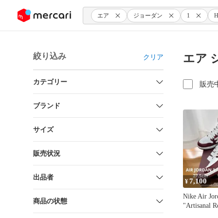
ンツにスキップ
エア
ジョーダン
1
H
絞り込み
エア ジ
クリア
カテゴリー
販売
ブランド
サイズ
販売状況
出品者
7,100
¥
Nike Air Jor
商品の状態
"Artisanal R