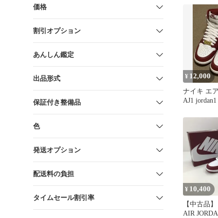
価格
割引オプション
あんしん鑑定
12,000
¥
出品形式
ナイキ エ
AJ1 jord
保証付き整備品
ッド25小
色
発送オプション
配送料の負担
10,400
¥
タイムセール割引率
【中古品】 
AIR JORDA