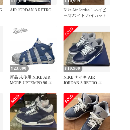
11,000
10,999
¥
¥
OG
AIR JORDAN 3 RETRO
Nike Air Jordan 1 ネイビ
ー/ホワイト ハイカット
23,800
10,900
¥
¥
新品 未使用 NIKE AIR
NIKE ナイキ AIR
MORE UPTEMPO 96 エア
JORDAN 3 RETRO エア
モア アップテンポ 96 グ
ジョーダン3
レー ネイビー レディー
ス ナイキ スニーカー 24
cm N05500