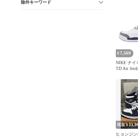
除外キーワード
イトネイビー
7,569
¥
NIKE ナイキ
TD Air Jord
Midnight
ダン3 レト
ト ネイビー
ーカー ホ
ー系 グレー
古品】【未
古】
11,0
現在 ¥
ヒョンジン