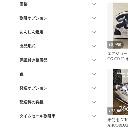
価格
割引オプション
あんしん鑑定
8,950
¥
出品形式
エアジョーダ
OG CO.J
保証付き整備品
ドナイトネ
色
発送オプション
配送料の負担
28,800
¥
タイムセール割引率
未使用 NIK
AIRJORD