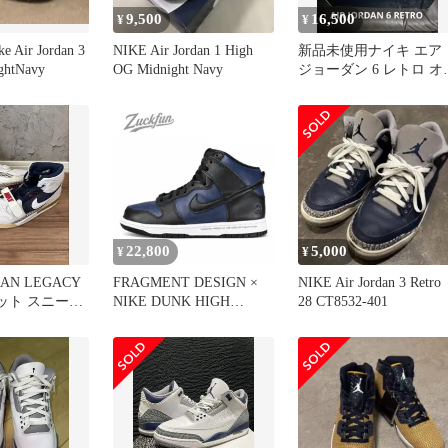
9,500
16,500
¥
¥
Air Jordan 3
NIKE Air Jordan 1 High
新品未使用ナイキ エア
ghtNavy
OG Midnight Navy
ジョーダン 6 レトロ オ
ンピック27cm
22,800
5,000
¥
¥
DAN LEGACY
FRAGMENT DESIGN ×
NIKE Air Jordan 3 Retro
カット スニーカ
NIKE DUNK HIGH
28 CT8532-401
TOKYO フラグメントデ
ザイン × ダンク ハイ カ
ット ブラック ネイビー
黒 メンズ ナイキ スニー
カー 26 cm U06810