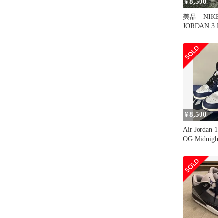
8,500
¥
美品 NIKE
JORDAN 3
ビー 27.5
8,500
¥
Air Jordan 1
OG Midnigh