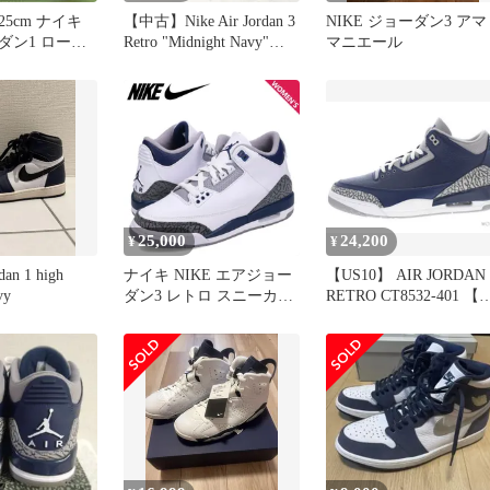
5cm ナイキ
【中古】Nike Air Jordan 3
NIKE ジョーダン3 アマ
ダン1 ロー
Retro "Midnight Navy"
マニエール
タウン"
29cm CT8532-140 スニー
カー ネイビー ホワイト
ナイキ エアジョーダン
3[17]
25,000
24,200
¥
¥
dan 1 high
ナイキ NIKE エアジョー
【US10】 AIR JORDAN 
vy
ダン3 レトロ スニーカー
RETRO CT8532-401 【
レディース AIR JORDAN
古品】
3 RETRO GS DM0967-140