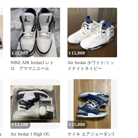
イ
US11
箱あり nike jordan3
ー
21,980
15,000
¥
¥
NIKE AIR Jordan3 レト
Air Jordan ホワイト/ミッ
ロ アママニエール
ドナイトネイビー
12,100
25,000
¥
¥
ョ
Air Jordan 1 High OG
ナイキ エアジョーダン3