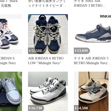
dan 3 "Black
早い者勝ち堀米ダンクミ
ナイキ NIKE AIR
cm 元箱無
ッドナイトネイビーダー
JORDAN 3 RETRO
クモカ3足セット
MIDNIGHT NAVY 26.5c
CT8532-401 AJ3 エア ジ
ョーダン レトロ ミッド
ナイト ネイビー 【ブラ
ンド古着ベクトル】【
古】 ▲260318
11,500
13,690
¥
¥
JORDAN 6
AIR JORDAN 6 RETRO
ナイキ AIR JORDAN 3
ight Navy
LOW "Midnight Navy"
RETRO Midnight Navy
CT8532-401 エアジョ
ン3レトロミッドナイト
ネイビースニーカー メ
ズ 30cm
16,730
14,500
¥
¥