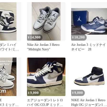
14,900
10,200
¥
¥
ン 1 ハイ
Nike Air Jordan 3 Retro
Air Jordan 3 ミッドナ
P ホワイト/ミッ
"Midnight Navy"
ネイビー 28
イビー
9,000
9,800
¥
¥
E
エアジョーダン1 レトロ
NIKE Air Jordan 1 Retro
AN 3 ミッドナ
ハイ OG CO.JP ミッドナ
High OG ジョーダン1 