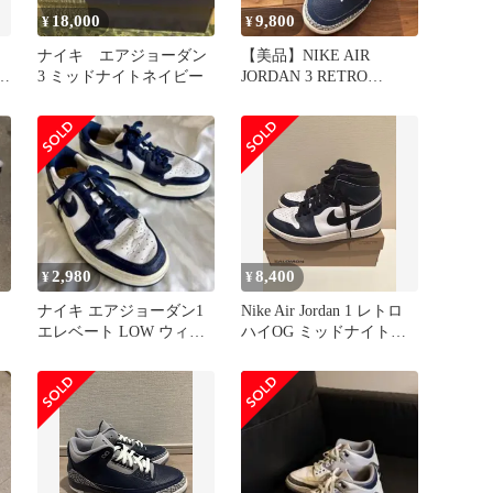
18,000
9,800
¥
¥
ナイキ エアジョーダン
【美品】NIKE AIR
リ
3 ミッドナイトネイビー
JORDAN 3 RETRO
27.5cm
2,980
8,400
¥
¥
ナイキ エアジョーダン1
Nike Air Jordan 1 レトロ
エレベート LOW ウィメ
ハイOG ミッドナイトネ
ンズ26cm
イビー