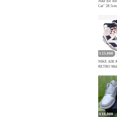
Nike Air Jor
Cat" 28.5
23,000
¥
NIKE AIR 
RETRO Midn
16,800
¥