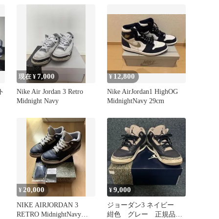
7,000
12,800
現在 ¥
¥
イト
Nike Air Jordan 3 Retro
Nike AirJordan1 HighOG
Midnight Navy
MidnightNavy 29cm
20,000
9,000
¥
¥
NIKE AIRJORDAN 3
ジョーダン3 ネイビー
ミ
RETRO MidnightNavy
紺色 グレー 正規品