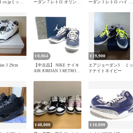
co.jpミッド
ーダン 7 レトロ オリンピ
ーダン 1 レトロ ハイ ゴ
ビー
ックモデル
ージ グリーン スニダ
8,064
19,900
¥
¥
rdan 3 29cm
【中古品】 NIKE ナイキ
エアジョーダン3 ミ
AIR JORDAN 3 RETRO
ドナイトネイビー
MIDNIGHT NAVY
WHITE CT8532-401 エア
ジョーダン3 ミッドナイ
トネイビー スニーカー
靴 【160-250816-rt-01-
tag】
40,000
10,890
¥
¥