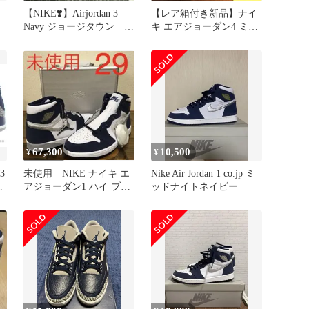
【NIKE❣️】Airjordan 3
【レア箱付き新品】ナイ
Navy ジョージタウン 27
キ エアジョーダン4 ミッ
センチ
ドナイトネイビー 27
NIKE
67,300
10,500
¥
¥
3
未使用 NIKE ナイキ エ
Nike Air Jordan 1 co.jp ミ
新
アジョーダン1 ハイ ブリ
ッドナイトネイビー
ーフケース付き 29