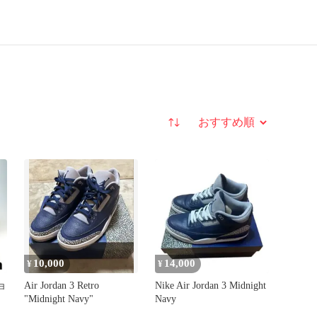
並び替え
10,000
14,000
¥
¥
ョ
Air Jordan 3 Retro
Nike Air Jordan 3 Midnight
"Midnight Navy"
Navy