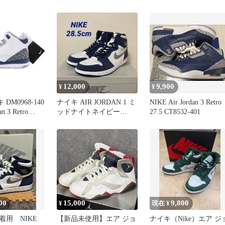
 26cm
イトネイビー
ッドナイトネイビー ナ
キ DZ5485-401 ネイビ
25cm （20522M）
12,000
9,900
¥
¥
 DM0968-140
ナイキ AIR JORDAN 1 ミ
NIKE Air Jordan 3 Retro
an 3 Retro
ッドナイトネイビー
27.5 CT8532-401
 Navy エアジョー
28.5cm AJ1
ロ ミッドナイ
 キッズ スニ
ワイト系 ブル
系 13cm【新
使用】【中
00
15,000
9,800
¥
現在 ¥
着用 NIKE
【新品未使用】エア ジョ
ナイキ（Nike）エア ジ