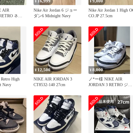
16,999
9,000
¥
¥
 AIR
Nike Air Jordan 6 ジョー
Nike Air Jordan 1 High 
 RETRO ネイ
ダン6 Midnight Navy
CO.JP 27.5cm
cm
12,500
8,000
¥
¥
 Retro High
NIKE AIR JORDAN 3
ノ*ー様 NIKE AIR
t Navy
CT8532-140 27cm
JORDAN 3 RETRO ジョ
ーダン3