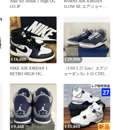
Nike Air Jordan 1 High OG
WIMNS AIR JORDAN
CO.JP
1LOW SE エアジョーダ
m
ン スニーカー
中
16,000
29,900
¥
¥
NIKE AIR JORDAN 1
〔US9.5 27.5cm〕エアジ
RETRO HIGH OG
ョーダン3レトロ CT8532-
ーダ
MIDNIGHT NAVY ナイキ
401 未使用
エアジョーダン1 レトロ
ン
ハイOG ミッドナイトネ
イビー【F1650-004】
9,440
35,890
¥
¥