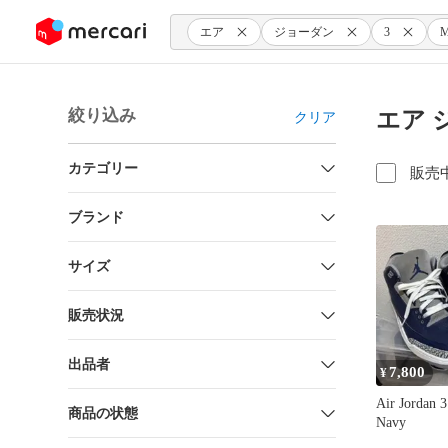
ンツにスキップ
エア
ジョーダン
3
M
絞り込み
エア ジ
クリア
カテゴリー
販売
ブランド
サイズ
販売状況
出品者
7,800
¥
Air Jordan 
商品の状態
Navy