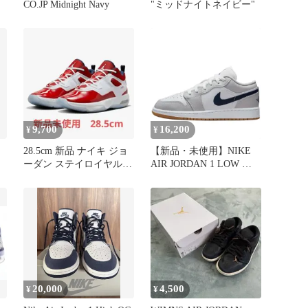
CO.JP Midnight Navy
"ミッドナイトネイビー"
ン
9,700
16,200
¥
¥
ッ
28.5cm 新品 ナイキ ジョ
【新品・未使用】NIKE
ーダン ステイロイヤル 3
AIR JORDAN 1 LOW エ
FB1396-102
ア ジョーダン 1 ロー ホ
ワイト グレー 白 ネイビ
ー ナイキ スニーカー メ
ンズ レディース AJ1
553560146n
20,000
4,500
¥
¥