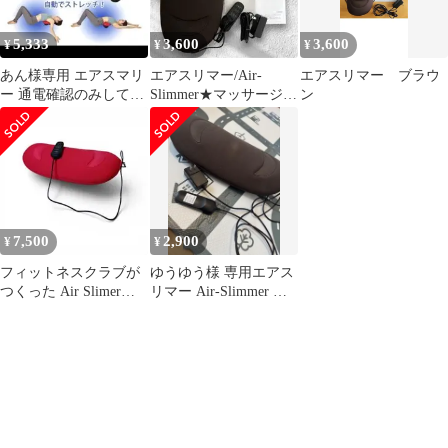
5,333
3,600
3,600
¥
¥
¥
あん様専用 エアスマリ
エアスリマー/Air-
エアスリマー ブラウ
ー 通電確認のみしてお
Slimmer★マッサージク
ン
ります。
ッション ASM-100
7,500
2,900
¥
¥
フィットネスクラブが
ゆうゆう様 専用エアス
つくった Air Slimer
リマー Air-Slimmer マ
ASM-100 東急オアシス
ッサージクッション