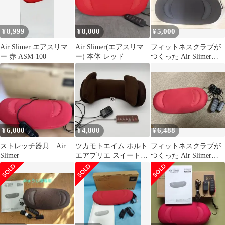
8,999
8,000
5,000
¥
¥
¥
Air Slimer エアスリマ
Air Slimer(エアスリマ
フィットネスクラブが
ー 赤 ASM-100
ー) 本体 レッド
つくった Air Slimer
ASM-100 本体
6,000
4,800
6,488
¥
¥
¥
ストレッチ器具 Air
ツカモトエイム ポルト
フィットネスクラブが
Slimer
エアプリエ スイートプ
つくった Air Slimer
レミアム AIM-FN022D
ASM-100 東急オアシス