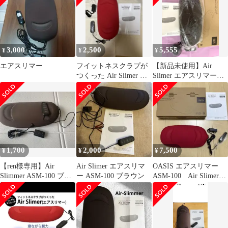
3,000
2,500
5,555
¥
¥
¥
エアスリマー
フイットネスクラプが
【新品未使用】Air
つくった Air Slimer エ
Slimer エアスリマー
アスリマー
ASM-100
1,700
2,000
7,500
¥
¥
¥
【ren様専用】Air
Air Slimer エアスリマ
OASIS エアスリマー
Slimmer ASM-100 ブラ
ー ASM-100 ブラウン
ASM-100 Air Slimer
ウン
家庭用運動器具