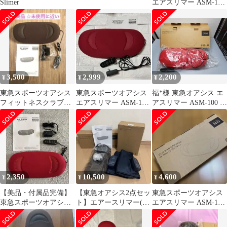
Slimer
エアスリマー ASM‐100
ブラウン
3,500
2,999
2,200
¥
¥
¥
東急スポーツオアシス
東急スポーツオアシス
福*様 東急オアシス エ
フィットネスクラブが
エアスリマー ASM-100
アスリマー ASM-100 レ
作ったAir Slimerエアス
レッド
ッド ストレッチ器具
リマー
2,350
10,500
4,600
¥
¥
¥
【美品・付属品完備】
【東急オアシス2点セッ
東急スポーツオアシス
東急スポーツオアシス
ト】エアースリマー(箱
エアスリマー ASM-100
エアスリマー ASM-100
説付) ＆ スタイリーレ
レッド
レッド
ッグ