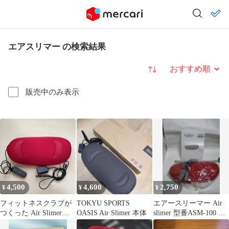
エアスリマー の検索結果
並び替え
販売中のみ表示
4,500
4,600
2,750
¥
¥
¥
フィットネスクラブが
TOKYU SPORTS
エアースリーマー Air
つくった Air Slimer
OASIS Air Slimer 本体
slimer 型番ASM-100 体
ASM-100
操 運動 器具