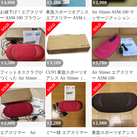
4,000
3,100
2,900
¥
¥
¥
お値下げ！エアスリマ
東急スポーツオアシス
Air Slimer ASM-100 マ
ー ASM-100 ブラウン
エアスリマー ASM‐100
ッサージクッション 本
未使用 赤
体
3,500
3,100
1,780
¥
¥
¥
フィットネスクラブが
CU93 東急スポーツオ
Air Slimer エアスリマ
つくった Air Slimer
アシス Air Slimer（エア
ー ASM-100
ASM-100
スリマー）ASM-100 エ
アバック 電動 自動スト
レッチ器具 クッション
(ブラウン)
2,400
2,200
2,980
¥
¥
¥
エアスリマー Air
ミ*ー様 エアスリマー
東急スポーツオアシス