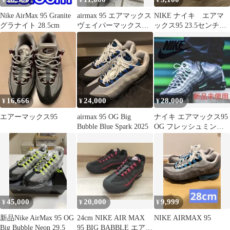
¥
¥
¥
Nike AirMax 95 Granite
airmax 95 エアマックス
NIKE ナイキ エアマ
グラナイト 28.5cm
ヴェイパーマックス
ックス95 23.5センチ
26cm ナイキ NIKE
AIRMAX 靴 スニーカ
ー
16,666
24,000
28,000
¥
¥
¥
エアーマックス95
airmax 95 OG Big
ナイキ エアマックス95
Bubble Blue Spark 2025
OG フレッシュミント
CD7495-101
45,000
20,000
9,999
¥
¥
¥
新品Nike AirMax 95 OG
24cm NIKE AIR MAX
NIKE AIRMAX 95
Big Bubble Neon 29.5
95 BIG BABBLE エアマ