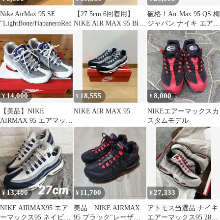
Nike AirMax 95 SE
【27.5cm 6回着用】
破格！Air Max 95 QS 梅
"LightBone/HabaneroRed
NIKE AIR MAX 95 BIG
ジャパン ナイキ エアマ
BUBBLE
ックス95
14,000
18,555
8,000
¥
¥
¥
【美品】NIKE
NIKE AIR MAX 95
NIKEエアーマックスカ
AIRMAX 95 エアマック
スタムモデル
ス95 グレープ 24cm
13,400
11,700
27,333
¥
¥
¥
NIKE AIRMAX95 エア
美品 NIKE AIRMAX
アトモス当選品 ナイキ
ーマックス95 ネイビ
95 ブラック"レーザー
エアーマックス95 28cm