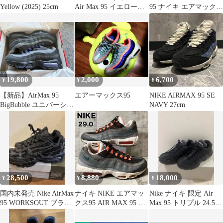
Yellow (2025) 25cm
Air Max 95 イエローグ
95 ナイキ エアマックス
ラデ2026
95 29cm
19,800
2,000
6,700
¥
¥
¥
【新品】AirMax 95
エアーマックス95
NIKE AIRMAX 95 SE
BigBubble ユニバーシテ
NAVY 27cm
ィブルー 29cm
28,500
8,880
18,000
¥
¥
¥
国内未発売 Nike AirMax
ナイキ NIKE エアマッ
Nike ナイキ 限定 Air
95 WORKSOUT ブラッ
クス95 AIR MAX 95 オ
Max 95 トリプル 24.5㎝
ク スニーカー
レンジ ブラック
黒