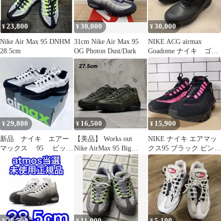
23,800
30,000
30,000
¥
¥
¥
Nike Air Max 95 DNHM
31cm Nike Air Max 95
NIKE ACG airmax
28.5cm
OG Photon Dust/Dark
Goadome ナイキ ゴア
ドーム
29,800
16,500
15,900
¥
¥
¥
新品 ナイキ エアー
【美品】 Works out
NIKE ナイキ エアマッ
マックス 95 ビッグ
Nike AirMax 95 Big
クス95 ブラック ピンク
バブル Atelier アーカ
Bubble
ブラスト 26.5cm
イブ
28,500
11,000
5,100