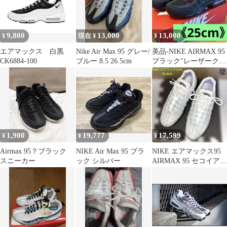
9,800
13,000
13,000
¥
現在 ¥
¥
エアマックス 白黒
Nike Air Max 95 グレー/
美品-NIKE AIRMAX 95
CK6884-100
ブルー 8.5 26.5cm
ブラック"レーザークリ
ムゾン"25cm
1,900
19,777
17,599
¥
¥
¥
Airmax 95？ブラック
NIKE Air Max 95 ブラ
NIKE エアマックス95
スニーカー
ック シルバー
AIRMAX 95 セコイア
26.5cm 【完売】