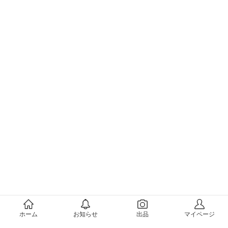
メルカリについて
ホーム
お知らせ
出品
マイページ
会社概要（運営会社）