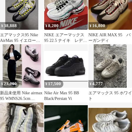
38,888
8,200
16,800
¥
¥
¥
エアマックス95 Nike
NIKE エアーマックス
NIKE AIR MAX 95 バ
AirMax 95 イエローグ
95 22.5 ナイキ レディ
ーガンディ
ラデ 2020年製
ース キッズシューズ
23,000
17,500
4,777
¥
¥
¥
新品未使用 Nike airmax
Nike Air Max 95 BB
エアマックス 95 ホワイ
95 WMNS26.5cm
Black/Persian Vi
ト
MENS26cm