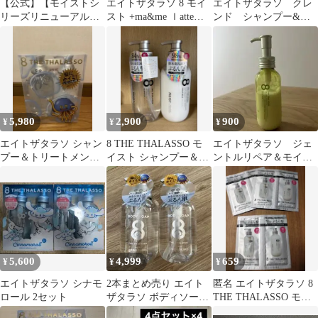
【公式】【モイストシ
エイトザタラソ 8 モイ
エイトザタラソ クレ
リーズリニューアル】
スト +ma&me ｌatte
ンド シャンプー&ト
シャンプー / トリート
+クレンジングタオル
リートメント トライア
メント 詰め替え 大容量
ル・サンプル
8 THE THALASSO エ
イト ザ タラソ モイス
ト スムース 美容液シャ
ンプー コンディショナ
ー タラソ幹細胞 詰替
5,980
2,900
900
¥
¥
¥
つめかえ ヘアケア
1200mL [単品]
エイトザタラソ シャン
8 THE THALASSO モ
エイトザタラソ ジェ
プー＆トリートメント
イスト シャンプー＆ト
ントルリペア＆モイス
ドラクエデザイン（ツ
リートメントセット
トチャージ 美容液ヘ
ルハ限定）
アミルク ミモザの香
5,600
4,999
659
¥
¥
¥
エイトザタラソ シナモ
2本まとめ売り エイト
匿名 エイトザタラソ 8
ロール 2セット
ザタラソ ボディソープ
THE THALASSO モイ
ドラゴンクエスト限定
スト 1DAYトライアル