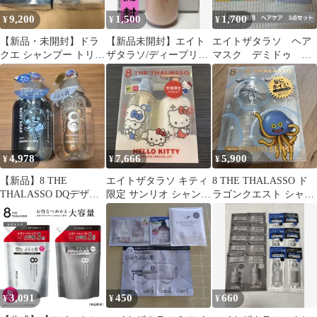
9,200
1,500
1,700
¥
¥
¥
【新品・未開封】ドラ
【新品未開封】エイト
エイトザタラソ ヘア
クエ シャンプー トリー
ザタラソ/ディープリペ
マスク デミドゥ ス
トメント 2種セット
ア&アクアモイスト/キ
カルプ シャンプー
ンモクセイの香り
ビオリカ クレイ
4,978
7,666
5,900
¥
¥
¥
【新品】8 THE
エイトザタラソ キティ
8 THE THALASSO ド
THALASSO DQデザイ
限定 サンリオ シャンプ
ラゴンクエスト シャン
ン ボディソープ ホイミ
ー トリートメント
プーセット ツルハ限定
スライム
3,091
450
660
¥
¥
¥