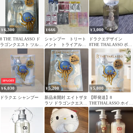
6,300
666
3,000
¥
¥
¥
8 THE THALASSO ド
シャンプー トリート
ドラクエデザイン
ラゴンクエスト ツルハ
メント トライアル
8THE THALASSO ボデ
限定デザイン シャンプ
サンプル 7点セッ
ィーソープ
ー
ト melt など
10%OFF
6,030
5,200
5,000
¥
¥
¥
ドラクエ シャンプー
新品未開封 エイトザタ
【即発送】8
ラソ ドラゴンクエスト
THETHALASSO ホイミ
限定デザイン スペシャ
スライム シャンプー ト
ルキット
リートメント