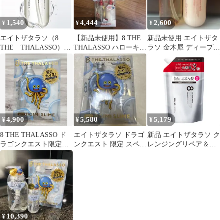
1,540
4,444
2,600
¥
¥
¥
エイトザタラソ（8
【新品未使用】8 THE
新品未使用 エイトザタ
THE THALASSO）
THALASSO ハローキテ
ラソ 金木犀 ディープリ
スムースシャンプー
ィ デザイン 被り物付き
ペア シャンプー&トリ
さらさら 475mL
ートメント
4,900
5,580
5,179
¥
¥
¥
8 THE THALASSO ド
エイトザタラソ ドラゴ
新品 エイトザタラソ ク
ラゴンクエスト限定デ
ンクエスト 限定 スペシ
レンジングリペア＆モ
ザイン シャンプー
ャルキット アクアモイ
イスト 美容液シャンプ
スト
ー （詰め替え3倍）
（リニューアル処方）
10,390
¥