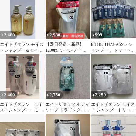
詰替え
限定デザイン
2,480
2,980
999
¥
¥
¥
エイトザタラソ モイス
【即日発送・新品】
8 THE THALASSO シ
トシャンプー＆モイス
1200ml シャンプー モ
ャンプー 、トリートメ
トトリートメント
イスト エイトザタラソ
ント ×各３袋、各７
**4424944 X0016ZS3H5
詰め替え
袋 他
2,400
2,750
2,250
¥
¥
¥
エイトザタラソ モイ
エイトザタラソ ボディ
エイトザタラソ モイス
ストシャンプー モイ
ソープ ドラゴンクエス
ト シャンプートリート
ストトリートメント
ト 限定デザイン
メント詰替セット
本体ペアセット