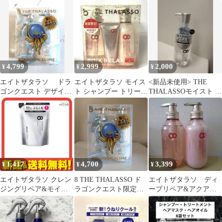
トメント セット売り26
プー トリートメン
イストキンモクセイ
年購入日本製髪
ト ☆ １セット
4,799
2,999
2,000
¥
¥
¥
エイトザタラソ ドラ
エイトザタラソ モイス
<新品未使用> THE
ゴンクエスト デザイ
ト シャンプー トリート
THALASSOモイスト ヘ
ン シャンプーセット
メント アクアブロッサ
アオイル 100ml
ムの香り
1,417
4,700
3,399
¥
¥
¥
エイトザタラソ クレン
8 THE THALASSO ド
エイトザタラソ ディ
ジングリペア&モイス
ラゴンクエスト限定デ
ープリペア&アクアモ
ト美容液シャンプー 詰
ザイン シャンプーセッ
イスト美容液シャンプ
め替え用 400mL
ト
ー&トリートメント