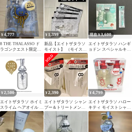
デザイン
4,777
1,399
3,600
¥
¥
現在 ¥
8 THE THALASSO ド
新品【エイトザタラソ
エイトザタラソ ハンギ
ラゴンクエスト限定デ
モイスト】 （モイス
ョドン スペシャルキッ
ザイン シャンプーセッ
ト） 4点セット×4
ト
ト
2,500
2,390
4,799
¥
¥
¥
エイトザタラソ ホイミ
エイトザタラソ シャン
エイトザタラソ ハロー
スライム ヘアオイル 限
プー＆トリートメント
キティ モイストシャン
定デザイン
20%増量 ぷるん髪
プー スペシャルキット
Moist
A