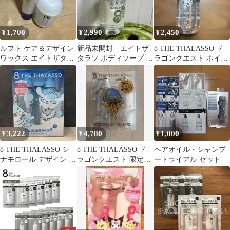
1,700
2,990
2,450
¥
¥
¥
ルフト ケア＆デザイン
新品未開封 エイトザ
8 THE THALASSO ド
ワックス エイトザタラ
タラソ ボディソープ ド
ラゴンクエスト ホイミ
ソモイスト＆リペアミ
ラゴンクエスト限定デ
スライム ヘアオイル
ルクバーム
ザイン
3,222
4,780
1,000
¥
¥
¥
8 THE THALASSO シ
8 THE THALASSO ド
ヘアオイル・シャンプ
ナモロール デザイン ス
ラゴンクエスト 限定デ
ートライアル セット
ペシャルキット
ザイン