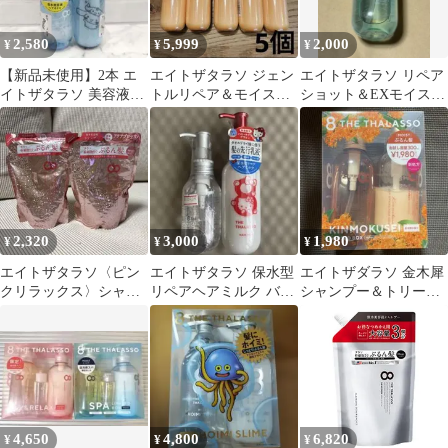
2,580
5,999
2,000
¥
¥
¥
【新品未使用】2本 エ
エイトザタラソ ジェン
エイトザタラソ リペア
イトザタラソ 美容液ヘ
トルリペア＆モイスト
ショット＆EXモイスト
アミルク 美容液オイル
チャージ 美容液ヘアミ
美容液オイル ハンギョ
シナモロール
ルク 金木犀
ドン
2,320
3,000
1,980
¥
¥
¥
エイトザタラソ〈ピン
エイトザタラソ 保水型
エイトザダラソ 金木犀
クリラックス〉シャン
リペアヘアミルク バラ
シャンプー＆トリート
プー 詰替2袋セット
ンシングセラム&スム
メント 限定BOX
ースリペア
4,650
4,800
6,820
¥
¥
¥