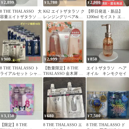
2,899
1,780
2,980
¥
¥
¥
400mL [単品]
8 THE THALASSO 大
K62 エイトザタラソ ク
【即日発送・新品】
容量エイトザタラソ モ
レンジングリペア&モ
1200ml モイスト エイ
イスト美容液トリート
イスト美容液シャンプ
トザタラソトリートメ
メント
ー＋ブラシ
ント 詰め替え
900
2,999
850
¥
¥
¥
8 THE THALASSO ト
【数量限定】8 THE
エイトザタラソ ヘア
ライアルセット シャン
THALASSO 金木犀 シ
オイル キンモクセイ
プー トリートメント
ャンプーセット
3,150
680
7,500
¥
¥
¥
【限定】8 THE
8 THE THALASSO エ
8 THE THALASSO ド