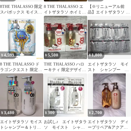
8THE THALASSO 限定
8 THE THALASSO エ
【※リニューアル前
スパボックス モイスト
イトザタラソ ホイミス
品】エイトザタラソ ク
set
ライム ドラクエ 限定
レンジングリペア＆モ
イスト 美容液シャンプ
ー 詰め替え3回分mt
04814247
4,599
5,500
1,800
¥
¥
¥
8 THE THALASSO ド
THE THALASSO ハロ
エイトザタラソ モイ
ラゴンクエスト 限定デ
ーキティ 限定デザイン
スト シャンプー ト
ザイン シャンプーセッ
シャンプーセット
リートメント 5DAYS
ト
トライアル
3,480
300
2,700
¥
¥
¥
エイトザタラソ モイス
お試し♪ エイトザタラ
エイトザタラソ ディ
トシャンプー＆トリー
ソ モイスト シャン
ープリペア&アクアモ