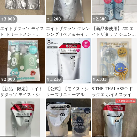
3,000
1,200
2,580
¥
¥
¥
エイトザタラソ モイス
エイトザタラソ クレン
【新品未使用】2本 エ
ト トリートメント
ジングリペア＆モイス
イトザタラソ ジェント
400ml 詰め替え 3個セ
ト 美容液シャンプー
ルリペア 美容液ヘアミ
ット
400ml詰め替え
ルク
2,800
1,210
5,333
¥
¥
¥
【新品・限定】エイト
【公式】【モイストシ
8 THE THALASSO ド
ザタラソ モイストシャ
リーズリニューアル】
ラクエ ホイミスライム
ンプー＆トリートメン
シャンプー / トリート
ツルハ限定 シャンプー
ト ハンギョドン
メント 詰め替え ノンシ
リコン モイスト スムー
ス 詰替 美容液シャンプ
ー つめかえ エイト ザ
タラソ 8 THE
THALASSO ヘアケア