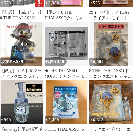
550
3,300
555
¥
¥
¥
【公式】【5点セット】
【限定】8 THE
エイトザタラソ 1DAY
8 THE THALASSO エ
THALASSOクロミスー
トライアル モイスト ス
イト ザ タラソ 1DAY
ギースーシャンプー&
ムース セット
トライアル ノンシリコ
トリートメント
ン モイスト スムース
シャンプー トリートメ
ント10ml×10ml お試し
ノンシリコンシャンプ
ー
9,999
350
6,500
現在 ¥
現在 ¥
¥
【限定】エイトザタラ
★THE TALASSO
8 THE THALASSO ド
ソ ドラクエ コラボ シ
MOIST シャンプー 4点
ラゴンクエスト シャン
ャンプー 2種セット ホ
セット(新品）
プー ヘアオイル付 3
イ
点
999
3,499
6,318
¥
¥
¥
【&honey】限定猫耳ポ
8 THE THALASSO シ
ドラクエデザイン エ