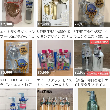
ー 2点 トリートメント
大容量2倍詰め替え 2
点 福島北倉庫
2,380
2,499
4,900
¥
¥
¥
エイトザタラソ シャン
8 THE THALASSO ポ
8 THE THALASSO ド
プー400ml(詰め替え）
ケモンデザイン スペシ
ラゴンクエスト限定デ
&ヘアトリートメント
ャルキット
ザイン シャンプーセッ
370ml--531745
ト 白
5,000
5,900
2,980
¥
¥
¥
8 THE THALASSO ド
エイトザタラソ モイス
【新品・即日発送】エ
ラゴンクエスト 限定デ
ト シャンプー＆トリー
イトザタラソ モイスト
ザイン シャンプーセッ
トメント クリアバッグ
シャンプートリートメ
ト
付き
ント 475ml