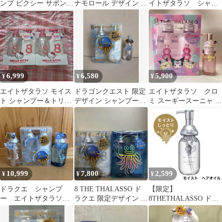
ンプ ピクシー サボン
ナモロール デザイン ス
イトザタラソ シャン
モイストシルキー ヘア
ペシャルキット
プートリートメント&
オイル
ヘアオイルセット
6,999
6,580
5,900
¥
¥
¥
エイトザタラソ モイス
ドラゴンクエスト 限定
エイトザタラソ クロ
ト シャンプー＆トリー
デザイン シャンプーセ
ミ スーギースーニャ ア
トメント ハローキティ
ット&ヘアオイル
ンドハニー ラプンツ
2セット
ェル ヘアオイル
10,999
7,800
2,599
¥
¥
¥
ドラクエ シャンプ
8 THE THALASSO ド
【限定】
ー エイトザタラソ
ラクエ 限定デザイン 2
8THETHALASSO ドラ
ホイミ ツルハ 限
種セット②
クエ ヘアオイル ホイ
定 ボディソープ
ミスライム★