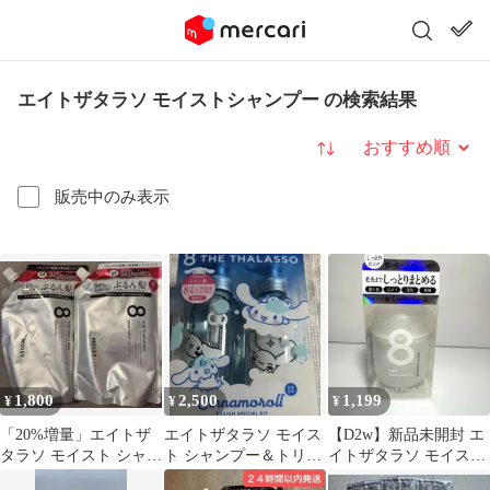
エイトザタラソ モイストシャンプー の検索結果
並び替え
販売中のみ表示
1,800
2,500
1,199
¥
¥
¥
「20%増量」エイトザ
エイトザタラソ モイス
【D2w】新品未開封 エ
タラソ モイスト シャン
ト シャンプー＆トリー
イトザタラソ モイスト
プー ＆トリートメント
トメント シナモロール
＆リペア ミルクバーム