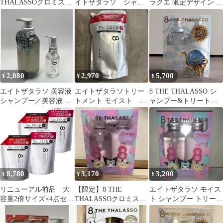
THALASSOクロミスー
イトザタラソ シャン
ラクエ 限定デザイン 2
ギースーシャンプー&
プー トリートメント
種セット①
トリートメント
5日分
2,080
2,970
5,700
¥
¥
¥
エイトザタラソ 美容液
エイトザタラソトリー
8 THE THALASSO シ
シャンプー／美容液オ
トメント モイスト 詰
ャンプー&トリートメ
イル **4424646
め替え ３回分1200m
ント ドラゴンクエス
4589919563647／
トセット
4589919562671
8,780
3,170
3,200
¥
¥
¥
リニューアル前品 大
【限定】8 THE
エイトザタラソ モイス
容量2倍サイズ×4点セッ
THALASSOクロミスー
ト シャンプー トリート
ト エイトザタラソ モ
ギースーシャンプー&
メント クロミ スーギー
イスト 美容液シャンプ
トリートメント
スーニャ