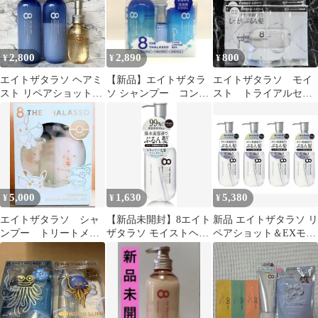
2,800
2,890
800
¥
¥
¥
エイトザタラソ ヘアミ
【新品】エイトザタラ
エイトザタラソ モイ
スト リペアショット
ソ シャンプー コント
スト トライアルセッ
&EXモイスト セット
ロール＆リペア
ト 6袋
まとめ売り
COOLクール
5,000
1,630
5,380
¥
¥
¥
エイトザタラソ シャ
【新品未開封】8エイト
新品 エイトザタラソ リ
ンプー トリートメン
ザタラソ モイストヘア
ペアショット＆EXモイ
ト 限定 ポケモン
オイル 美容液オイル
スト 美容液オイル ４本
デザイン
100ml
セット