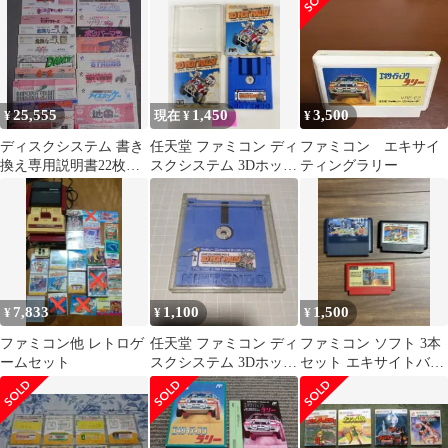
25,555
1,450
3,500
¥
現在 ¥
¥
ディスクシステム 書き
任天堂 ファミコン ディ
ファミコン エキサイ
換え専用説明書22枚セ
スクシステム 3Dホット
ティングラリー
ット
ラリー
7,833
1,100
1,500
¥
¥
¥
ファミコン他 レトロゲ
任天堂 ファミコン ディ
ファミコン ソフト 3本
ームセット
スクシステム 3Dホット
セット エキサイトバイ
ラリー
ク他