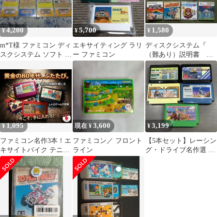
4,200
5,700
1,580
¥
¥
¥
m*T様 ファミコン ディ
エキサイティング ラリ
ディスクシステム『
スクシステム ソフト 13
ー ファミコン
（難あり）説明書 ８
タイトル まとめ売り
冊 セット 』
1,095
3,600
3,199
¥
現在 ¥
¥
ファミコン名作3本！エ
ファミコン／ フロント
【5本セット】レーシン
キサイトバイク テニス
ライン
グ・ドライブ名作選 フ
コナミックスポーツ レ
ァミコン FC ジッピー
トロゲーム
レース 他