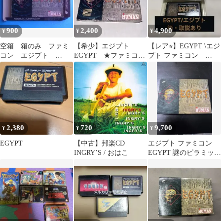
900
2,400
4,900
¥
¥
¥
空箱 箱のみ ファミ
【希少】エジプト
【レア⭐︎】EGYPT \エジ
コン エジプト
EGYPT ★ファミコン
プト ファミコン
EGYPT 1991年 ヒュ
★ ☆
HUMAN 箱・取扱説明
ーマン
書あります
2,380
720
9,700
¥
¥
¥
EGYPT
【中古】邦楽CD
エジプト ファミコン
INGRY’S / おはこ
EGYPT 謎のピラミッド
HAL 研究所 箱説付