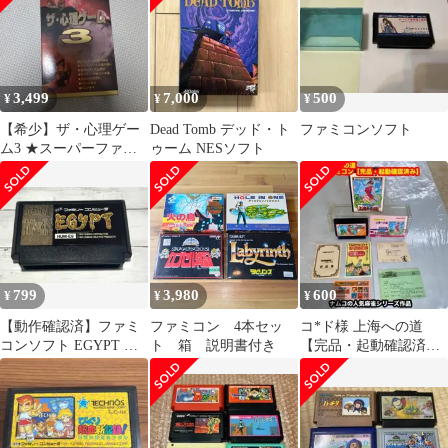
3,499
7,000
500
¥
¥
¥
【希少】ザ・心理ゲー
Dead Tomb デッド・ト
ファミコンソフト
ム3 ★スーパーファミ
ゥーム NESソフト
コン★
799
3,980
600
¥
¥
¥
【動作確認済】ファミ
ファミコン 4本セッ
コ*ド様 上海への道
コンソフト EGYPT エ
ト 箱 説明書付き
【完品・起動確認済
ジプト ヒューマン
み】FCファミコンソフ
ト