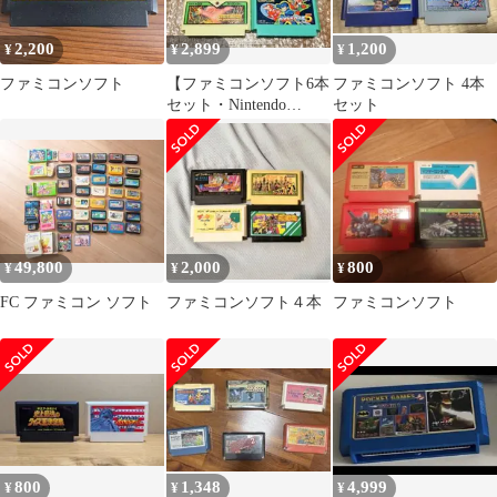
2,200
2,899
1,200
¥
¥
¥
ファミコンソフト
【ファミコンソフト6本
ファミコンソフト 4本
セット・Nintendo
セット
Famicom】pel
49,800
2,000
800
¥
¥
¥
FC ファミコン ソフト
ファミコンソフト４本
ファミコンソフト
800
1,348
4,999
¥
¥
¥