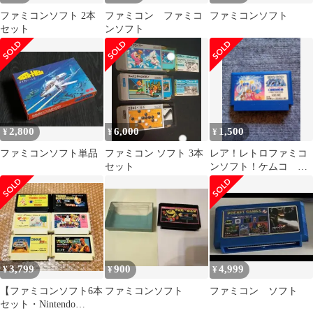
ファミコンソフト 2本
ファミコン ファミコ
ファミコンソフト
セット
ンソフト
2,800
6,000
1,500
¥
¥
¥
ファミコンソフト単品
ファミコン ソフト 3本
レア！レトロファミコ
セット
ンソフト！ケムコ ホ
ワイトライオン伝説
ピラミッドの彼方に
3,799
900
4,999
¥
¥
¥
【ファミコンソフト6本
ファミコンソフト
ファミコン ソフト
セット・Nintendo