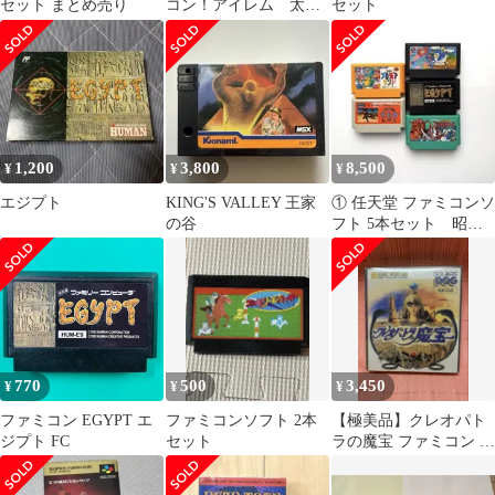
セット まとめ売り
コン！アイレム 太陽
セット
の勇者ファイバード
カセットケース付き
1,200
3,800
8,500
¥
¥
¥
エジプト
KING'S VALLEY 王家
① 任天堂 ファミコンソ
の谷
フト 5本セット 昭和
レトロ ブロディアラン
ド TAO
770
500
3,450
¥
¥
¥
ファミコン EGYPT エ
ファミコンソフト 2本
【極美品】クレオパト
ジプト FC
セット
ラの魔宝 ファミコン デ
ィスクシステム