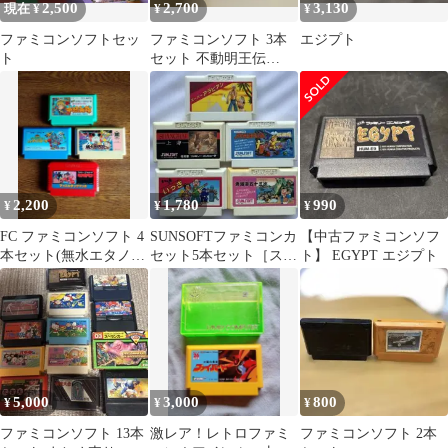
2,500
2,700
3,130
現在 ¥
¥
¥
ファミコンソフトセッ
ファミコンソフト 3本
エジプト
ト
セット 不動明王伝
EGYPT ジェイジェイ
2,200
1,780
990
¥
¥
¥
FC ファミコンソフト 4
SUNSOFTファミコンカ
【中古ファミコンソフ
本セット(無水エタノー
セット5本セット［スー
ト】 EGYPT エジプト
ル端子清掃済)
パーアラビアン他］
5,000
3,000
800
¥
¥
¥
ファミコンソフト 13本
激レア！レトロファミ
ファミコンソフト 2本