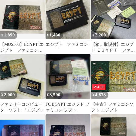
1,890
1,480
2,200
¥
¥
¥
【MUS303】EGYPT エ
エジプト ファミコン
【箱、取説付】エジプ
ジプト ファミコンソ
ト ＥＧＹＰＴ ファミ
フト 箱、説明書付き
コンソフト 動作確認
ゲームソフト レトロ
済‼️ 送料込‼️
ゲーム おもちゃ 玩
具
5%OFF
2,000
3,500
4,873
¥
¥
¥
ファミリーコンピュー
FC EGYPT エジプト フ
【中古】ファミコンソ
タ ソフト 『エジプ
ァミコン ソフト
フト エジプト
ト』