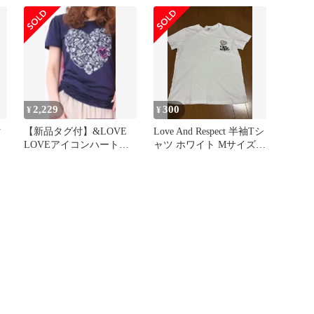
ンTシャツ ホワイト XL
サイズ
2,229
300
¥
¥
ク
【新品タグ付】&LOVE
Love And Respect 半袖Tシ
LOVEアイコンハート
ャツ ホワイト Mサイズ綿
HAPPYアニバーサリTシ
100%
ャツL