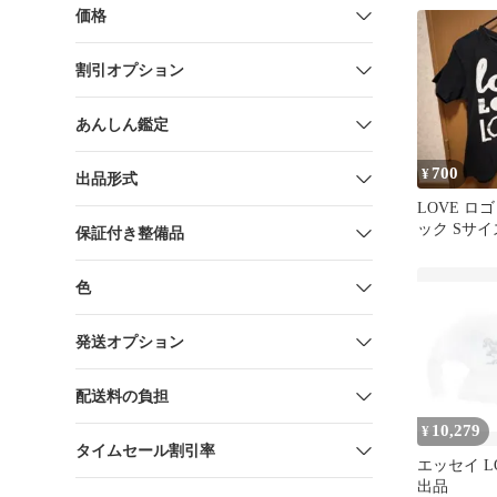
価格
割引オプション
あんしん鑑定
700
¥
出品形式
LOVE ロ
ック Sサイ
保証付き整備品
100% 半袖
色
発送オプション
配送料の負担
10,279
¥
タイムセール割引率
エッセイ L
出品