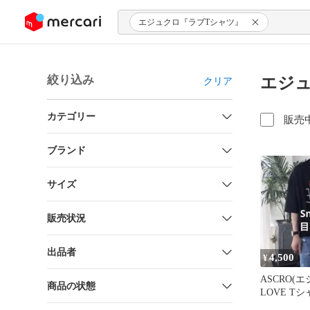
ンツにスキップ
エジュクロ『ラブTシャツ』
絞り込み
エジュ
クリア
カテゴリー
販売
ブランド
サイズ
販売状況
出品者
4,500
¥
ASCRO(
商品の状態
LOVE T
私服