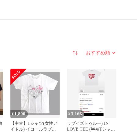
並び替え
1,800
3,166
¥
¥
袖
【中古】Tシャツ(女性ア
ラブイズトゥルー) IN
イドル) イコールラブ
LOVE TEE (半袖Tシャ
(=LOVE) メンバーデザイ
ツ)