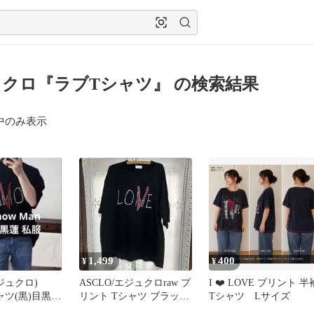
クロ『ラブTシャツ』 の検索結果
中のみ表示
1,499
400
¥
¥
エジュクロ)
ASCLO/エジュクロraw プ
I ❤️ LOVE プリント 半
シャツ(黒)目黒蓮
リント Tシャツ ブラッ
Tシャツ Lサイズ
ク 目黒蓮着用