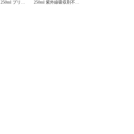
250ml プリス
250ml 紫外線吸収剤不使
子供 赤ちゃん
用 散乱剤不使用 無香料
剤不使用 散乱
アルコー
無香料 アルコ
 界面活性剤フ
加透明 メイク
える 子供 赤
焼対策化粧水
イプ