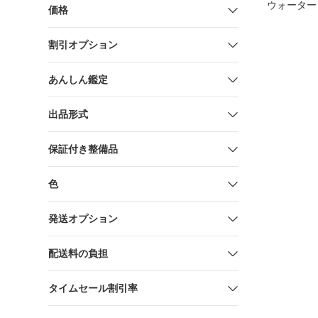
ウォーター 
価格
ティーン 
紫外線吸収
割引オプション
剤不使用 
ールフリー
リー 無添
あんしん鑑定
の上から使
ちゃん 日
スプレータ
出品形式
保証付き整備品
色
発送オプション
配送料の負担
タイムセール割引率