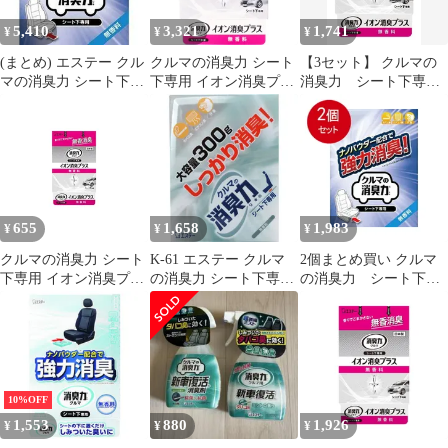
5,410
3,321
1,741
¥
¥
¥
(まとめ) エステー クル
クルマの消臭力 シート
【3セット】 クルマの
マの消臭力 シート下専
下専用 イオン消臭プラ
消臭力 シート下専
用 無香料 1個 〔×5セッ
ス 無香料 200g【6個セ
用 イオン消臭プラ
ト〕
ット まとめ売り】 車
ス 無香料 【 エステー
芳香剤
】 【 芳香剤・車用 】
655
1,658
1,983
¥
¥
¥
クルマの消臭力 シート
K-61 エステー クルマ
2個まとめ買い クルマ
下専用 イオン消臭プラ
の消臭力 シート下専用
の消臭力 シート下専
ス無香料 1
無香料 大容量 K-61
用 無香料 送料無料 ×
2個セット
10%OFF
1,553
880
1,926
¥
¥
¥