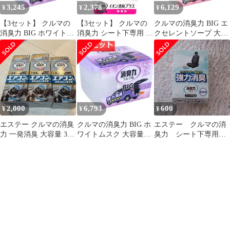
3,245
2,378
6,129
¥
¥
¥
【3セット】 クルマの
【3セット】 クルマの
クルマの消臭力 BIG エ
消臭力 BIG ホワイトム
消臭力 シート下専用 イ
クセレントソープ 大容
スク 大容量 900g
オン消臭プラス 無香料
量 900g【8個セット ま
【pto】
200g 【pto】
とめ売り】 車 芳香剤
2,000
6,793
600
¥
¥
¥
エステー クルマの消臭
クルマの消臭力 BIG ホ
エステー クルマの消
力 一発消臭 大容量 3個
ワイトムスク 大容量
臭力 シート下専用
セット
900g【9個セット まと
強力消臭 無香料
め売り】 車 芳香剤