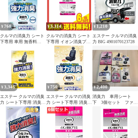
760
3,314
1,210
¥
¥
¥
クルマの消臭力 シート
クルマの消臭力 シート
エステー クルマの消臭
下専用 車用 無香料
下専用 イオン消臭プラ
力 BIG 4901070123728
300g 車 消臭剤 芳香剤
ス 無香料 200g 6個セッ
K-61
ト まとめ売り
3,346
750
2,400
¥
¥
¥
エステー クルマの消臭
エステー クルマの消臭
消臭力 車用シート
力 シート下専用 消臭芳
力 シート下専用 消臭芳
下 3個セット ファブ
香剤 車用 フレッシュシ
香剤 車用 エクセレント
リーズ 芳香剤せっ
トラスの香り 300g K-
ソープの香り 300g K-
けんソープシャボン
65
63