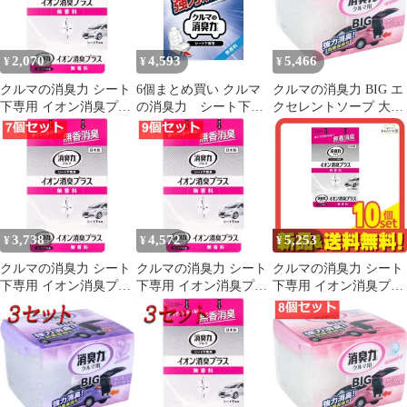
2,070
4,593
5,466
¥
¥
¥
クルマの消臭力 シート
6個まとめ買い クルマ
クルマの消臭力 BIG エ
下専用 イオン消臭プラ
の消臭力 シート下専
クセレントソープ 大容
ス 無香料 200g【3個セ
用 無香料 送料無料 ×
量 900g【7個セット ま
ット まとめ売り】 車
6個セット
とめ売り】 車 芳香剤
芳香剤
3,738
4,572
5,253
¥
¥
¥
クルマの消臭力 シート
クルマの消臭力 シート
クルマの消臭力 シート
下専用 イオン消臭プラ
下専用 イオン消臭プラ
下専用 イオン消臭プラ
ス 無香料 200g【7個セ
ス 無香料 200g【9個セ
ス 無香料 200g 10個セ
ット まとめ売り】 車
ット まとめ売り】 車
ット まとめ売り
芳香剤
芳香剤