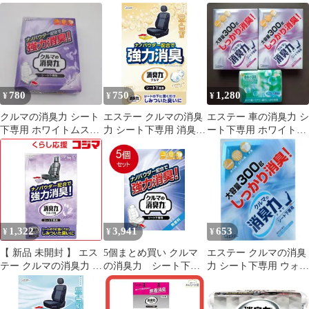
300g 車 消臭剤 芳香剤
セット
下専用
K-61
780
750
1,280
¥
¥
¥
クルマの消臭力 シート
エステー クルマの消臭
エステー 車の消臭力 シ
下専用 ホワイトムスク
力 シート下専用 消臭芳
ート下専用 ホワイトム
300g 車用消臭芳香剤
香剤 車用 エクセレント
スク 微香DE消臭 3個セ
ソープの香り 300g K-
ット
63
1,322
3,941
653
¥
¥
¥
【 新品 未開封 】 エス
5個まとめ買い クルマ
エステー クルマの消臭
テー クルマの消臭力 シ
の消臭力 シート下専
力 シート下専用 ウォー
ート下専用 300g 未使用
用 無香料 送料無料 ×
タリースカッシュ 大容
送料無料
5個セット
量 微香タイプ K-62