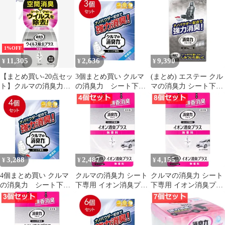
オン消臭プラス 無香料
1%OFF
11,305
2,636
9,390
¥
¥
¥
【まとめ買い-20点セッ
3個まとめ買い クルマ
(まとめ) エステー クル
ト】クルマの消臭力新
の消臭力 シート下専
マの消臭力 シート下専
車復活ウイルス除去無
用 無香料 送料無料 ×
用 無香料 1個 〔×10セ
香性２５０ＭＬ×20点セ
3個セット
ット〕
ット
3,288
2,487
4,155
¥
¥
¥
4個まとめ買い クルマ
クルマの消臭力 シート
クルマの消臭力 シート
の消臭力 シート下専
下専用 イオン消臭プラ
下専用 イオン消臭プラ
用 無香料 送料無料 ×
ス 無香料 200g【4個セ
ス 無香料 200g【8個セ
4個セット
ット まとめ売り】 車
ット まとめ売り】 車
芳香剤
芳香剤