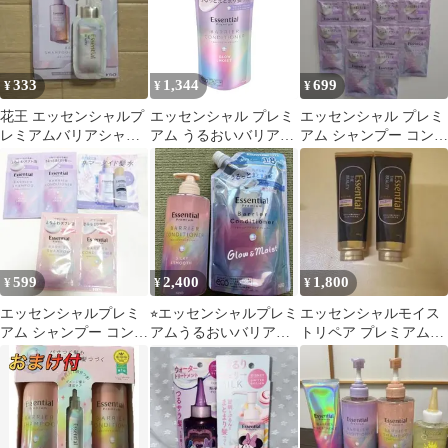
333
1,344
699
¥
¥
¥
花王 エッセンシャルプ
エッセンシャル プレミ
エッセンシャル プレミ
レミアムバリアシャン
アム うるおいバリアコ
アム シャンプー コンデ
プー コンディショナー
ンディショナー グロウ
ィショナー グロウ&モ
サンプルセット
＆モイスト つめかえ用
イスト
340ml
599
2,400
1,800
¥
¥
¥
エッセンシャルプレミ
⭐︎エッセンシャルプレミ
エッセンシャルモイス
アム シャンプー コンデ
アムうるおいバリアコ
トリペア プレミアムト
ィショナー ウォーター
ンディショナー本体＋
リートメント
トリートメント
詰め替え用⭐︎