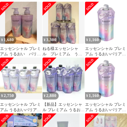
ンディショナー ミニ
ント 250g
ンディショナー グロウ
トリートメント付き
＆モイスト つめかえ用
340ml [グロウ&モイス
ト] [コンディショナー]
1,680
3,300
1,160
¥
¥
¥
エッセンシャル プレミ
ねる様エッセンシャ
エッセンシャル プレミ
アム うるおい バリ
ル プレミアム うる
アム うるおいバリアコ
ア コンディショナー
おい バリア ジャス
ンディショナー グロウ
ミン グロウ モイス
＆モイスト つめかえ用
ト
340ml [グロウ&モイス
ト] [コンディショナー]
2,750
2,880
1,160
¥
¥
¥
エッセンシャル プレミ
【新品】エッセンシャ
エッセンシャル プレミ
アム うるおいバリアシ
ル プレミアム うるおい
アム うるおいバリアコ
ャンプー グロウ＆モイ
バリアシャンプー グロ
ンディショナー グロウ
スト 4つ
ウ＆モイスト
＆モイスト つめかえ用
340ml [グロウ&モイス