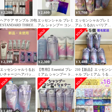
2,200
2,600
5,700
¥
¥
¥
ヘアケア サンプル 20包
エッセンシャル プレミ
エッセンシャルプレミ
ESTANDARD THREE
アム シャンプー コンデ
アム うるおいバリア
ORBIS など
ィショナー グロウ&モ
SPTRつめかえ まとめ
イスト
て
2,199
2,300
3,480
¥
¥
¥
エッセンシャルうるお
【専用】Essential プレ
210【新品】エッセンシ
いチャージヘアパック5
ミアム シャンプー トリ
ャル プレミアム うるお
包+プルントリペアリッ
ートメント セット
いバリアコンディショ
チヘアマスク 他
ナー 5個
1,480
2,680
850
¥
¥
¥