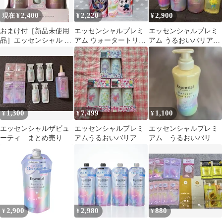
2,400
2,220
2,900
現在 ¥
¥
¥
おまけ付［新品未使用
エッセンシャルプレミ
エッセンシャルプレミ
品］エッセンシャル プ
アム ウォータートリー
アム うるおいバリアシ
レミアムうるおいバリ
トメント＆うるりジェ
ャンプー 4点セット
ア
リーミルク
1,300
7,499
1,100
¥
¥
¥
エッセンシャルザビュ
エッセンシャルプレミ
エッセンシャルプレミ
ーティ まとめ売り
アムうるおいバリアシ
アム うるおいバリア
ャンプー トリートメン
コンディショナー
ト 3セット
2,900
2,980
880
¥
¥
¥