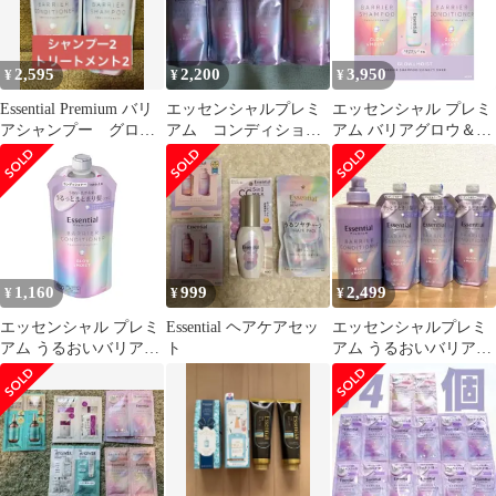
2,595
2,200
3,950
¥
¥
¥
Essential Premium バリ
エッセンシャルプレミ
エッセンシャル プレミ
アシャンプー グロス
アム コンディショナ
アム バリアグロウ＆モ
&モイスト
ー グロウモイスト
イストポンプセット
シルキースムース
900ml+うる
1,160
999
2,499
¥
¥
¥
エッセンシャル プレミ
Essential ヘアケアセッ
エッセンシャルプレミ
アム うるおいバリアコ
ト
アム うるおいバリアコ
ンディショナー グロウ
ンディショナー グロウ
＆モイスト つめかえ用
&モイスト
340ml [グロウ&モイス
ト] [コンディショナー]