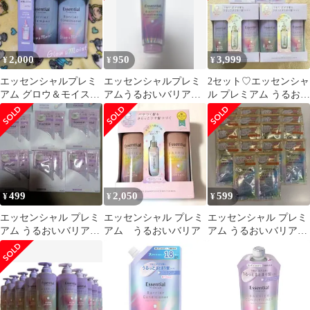
ト] [コンディショナー]
2,000
950
3,999
¥
¥
¥
エッセンシャルプレミ
エッセンシャルプレミ
2セット♡エッセンシャ
アム グロウ＆モイスト
アムうるおいバリアト
ル プレミアム うるおい
シャンプー コンディシ
リートメント
バリア グロウ&モイス
ョナー セット
ト
499
2,050
599
¥
¥
¥
エッセンシャル プレミ
エッセンシャル プレミ
エッセンシャル プレミ
アム うるおいバリアシ
アム うるおいバリア
アム うるおいバリアシ
ャンプー＆コンディシ
ャンプー＆コンディシ
ョナー
ョナー 9回分