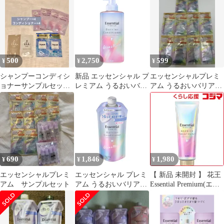
ース
ョナー セット
500
2,750
599
¥
¥
¥
シャンプーコンディシ
新品 エッセンシャル プ
エッセンシャルプレミ
ョナーサンプルセット
レミアム うるおいバリ
アム うるおいバリアシ
アクオルエレキュイー
アコンディショナー グ
ャンプー＆コンディシ
ルエッセンシャル
ロウ＆モイスト ポンプ
ョナー(各5回分)
450ml
690
1,846
1,980
¥
¥
¥
エッセンシャルプレミ
エッセンシャル プレミ
【 新品 未開封 】 花王
アム サンプルセット
アム うるおいバリアコ
Essential Premium(エッ
ンディショナー グロウ
センシャル プレミア
＆モイスト つめかえ用
ム)バリアトリートメン
340ml
ト 200g 未使用 送料無
料