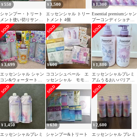
550
3,500
1,300
¥
¥
¥
シャンプー・トリート
エッセンシャル トリー
Essential premiumシャン
メント使い切りサンプ
トメント 4個
プーコンディショナー
ルセット
14包トリートメント
3,699
600
1,880
¥
¥
¥
エッセンシャル シャン
ココンシュペール エ
エッセンシャルプレミ
コン&ウォータートリ
ッセンシャル モモ
アムうるおいバリアシ
ートメント 村上隆
リ 試供品 サンプル
ャンプートリートメン
NewJeans
セット
ト グロウ&モイスト
1,450
630
2,600
¥
¥
¥
エッセンシャルプレミ
シャンプー&トリート
エッセンシャル プレミ