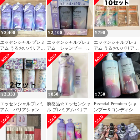
340ml [グロウ&モイス
ト] [コンディショナー]
2,400
2,100
790
¥
¥
¥
エッセンシャル プレミ
エッセンシャルプレミ
エッセンシャルプレミ
アム うるおいバリアコ
アム シャンプー コ
アム うるおいバリアシ
ンディショナー グロウ
ンディショナー ミニ
ャンプー＆コンディシ
モイスト
トリートメント
ョナー
3,333
850
750
¥
¥
¥
エッセンシャルプレミ
廃盤品☆エッセンシャ
Essential Premium シャ
アム バリアシャンプ
ル プレミアムバリアシ
ンプー＆コンディショ
ートリートメント グ
ャンプー グロウ＆モイ
ナー
ロウ&モイスト 2箱
スト 詰め替え