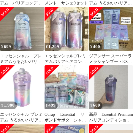
アム バリアコンディ
メント サシェ9セット
アム うるおいバリアコ
ショナー詰替2本セット
ンディショナー グロウ
&モイスト
699
1,299
400
¥
¥
¥
エッセンシャル プレ
エッセンシャルプレミ
ジアンサー スーパーラ
ミアムうるおいバリア
アムバリアヘアコンデ
メラシャンプー・EXモ
コンディショナー 詰
ィショナー グロウ＆モ
イストトリートメント
め替え
イスト 2個セット
＆エッセンシャル
1,980
499
600
¥
¥
¥
エッセンシャル プレミ
Qurap Essential サ
新品 Essential Premium
アム うるおいバリアコ
ボンドサボタ シャン
バリアコンディショナ
ンディショナー グロウ
プー・トリートメント
ー つめかえ用
＆モイスト つめかえ用