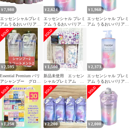
7,980
2,624
1,960
¥
¥
¥
エッセンシャルプレミ
エッセンシャル プレミ
エッセンシャル プレミ
アムうるおいバリアシ
アム うるおいバリアコ
アム うるおいバリアコ
ャンプーコンディショ
ンディショナー グロウ
ンディショナー グロウ
ナーグロウ＆モイスト
＆モイスト つめかえ用
＆モイスト つめかえ用
600ml
340ml
2,595
1,500
2,373
¥
¥
¥
Essential Premium バリ
新品未使用 エッセン
エッセンシャル プレミ
アシャンプー グロウ
シャルプレミアム う
アム うるおいバリアコ
&モイスト
るおいバリア グロウ
ンディショナー グロウ
&モイスト
＆モイスト ポンプ
450ml
1,250
2,200
2,000
¥
¥
¥