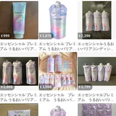
＆コンディショナー
るおいバリア☆
つめかえ用 2袋
999
1,070
2,290
¥
¥
¥
エッセンシャル プレミ
エッセンシャル プレミ
エッセンシャルうるお
アム うるおいバリアト
アム うるおいバリアコ
いバリアコンディショ
リートメント
ンディショナー グロウ
ナー詰め替え用340ml 3
＆モイスト つめかえ用
本セット
340ml
2,060
3,800
2,799
¥
¥
¥
エッセンシャル プレミ
エッセンシャル プレ
エッセンシャルプレミ
アム うるおいバリア
ミアム うるおいバリ
アム うるおいバリア
グロウ＆モイスト
ア シャンプー コン
シャンプー バリアグ
ディショナー サシェ
ロウ＆モイスト詰替