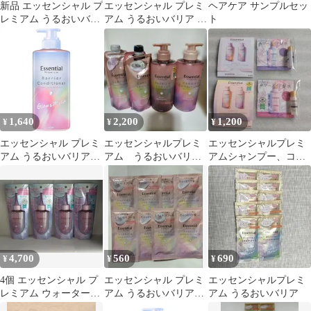
新品 エッセンシャル プ
エッセンシャル プレミ
ヘアケア サンプルセッ
レミアム うるおいバリ
アム うるおいバリア シ
ト
アコンディショナー グ
ャンプー＆コンディシ
ロウ＆モイスト つめか
ョナー 【グロウ＆モイ
え用 340ml
スト】つめかえ用 各2
本（計4本セット）
1,640
2,200
1,200
¥
¥
¥
エッセンシャル プレミ
エッセンシャルプレミ
エッセンシャルプレミ
アム うるおいバリアコ
アム うるおいバリ
アムシャンプー、コン
ンディショナー グロウ
ア シャンプーコンデ
ディショナー、ヘアト
＆モイスト ポンプ
ィショナー セット
リートメントのセット
450ml
4,700
560
690
¥
¥
¥
4個 エッセンシャル プ
エッセンシャル プレミ
エッセンシャルプレミ
レミアム ウォータート
アム うるおいバリアシ
アム うるおいバリア
リートメント EX スム
ャンプー＆コンディシ