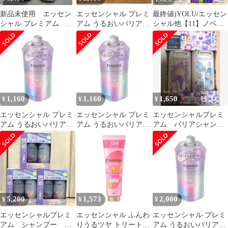
新品未使用 エッセン
エッセンシャル プレミ
最終値)YOLU/エッセン
シャル プレミアム コ
アム うるおいバリア
シャル他【11】ノベル
ンディショナー つめか
グロウ＆モイスト
ティ込計【16】点 数量
え用340g
340mL各２個
限定
1,160
1,160
1,650
¥
¥
¥
エッセンシャル プレミ
エッセンシャル プレミ
エッセンシャルプレミ
アム うるおいバリアコ
アム うるおいバリアコ
アム バリアシャンプ
ンディショナー グロウ
ンディショナー グロウ
ートリートメント グ
＆モイスト つめかえ用
＆モイスト つめかえ用
ロウ&モイスト 1箱
340ml [グロウ&モイス
340ml [グロウ&モイス
ト] [コンディショナー]
ト] [コンディショナー]
5,200
1,573
2,000
¥
¥
¥
エッセンシャルプレミ
エッセンシャル ふんわ
エッセンシャル プレミ
アム シャンプー コ
りうるツヤ トリートメ
アム うるおいバリアコ