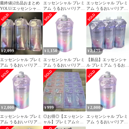
最終値)2出品おまとめ
エッセンシャル プレミ
エッセンシャル プレミ
YOLU/エッセンシャル
アム うるおいバリアコ
アム うるおいバリアコ
他【21】全合計【30】
ンディショナー グロウ
ンディショナー グロウ
点
モイスト
＆モイスト つめかえ用
340ml [グロウ&モイス
ト] [コンディショナー]
2,099
1,150
2,175
¥
¥
¥
エッセンシャル プレミ
エッセンシャル プレミ
【新品】エッセンシャ
アム うるおいバリアシ
アム うるおいバリアコ
ル プレミアム うるおい
ャンプー グロウ＆モイ
ンディショナー グロウ
バリアコンディショナ
スト
＆モイスト つめかえ用
ー 3個セット
340ml [グロウ&モイス
ト] [コンディショナー]
2,000
999
2,000
¥
¥
¥
エッセンシャル プレミ
◎お得◎【エッセンシ
エッセンシャル プレミ
アム うるおいバリアコ
ャル】プレミアム☆う
アム うるおいバリアコ
ンディショナー グロウ
るおいバリア☆
ンディショナー グロウ