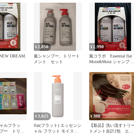
2,850
2,990
¥
¥
NEW DREAM.
嵐シャンプー、トリート
嵐コラボ Essential flat
t
メント セット
Moist&Moist シャンプー
セット
3,025
300
¥
¥
ャルフラッ
flat(フラット) エッセンシ
【新品】洗い流すトリ
プー トリー
ャル フラット モイスト&
トメント合計2包 エッ