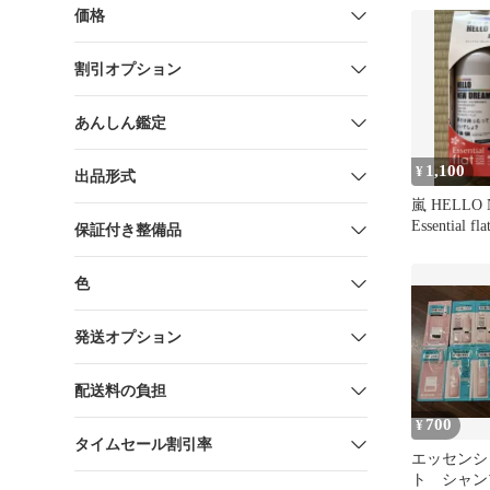
価格
割引オプション
あんしん鑑定
1,100
¥
出品形式
嵐 HELLO 
Essential fla
保証付き整備品
色
発送オプション
配送料の負担
700
¥
タイムセール割引率
エッセンシ
ト シャン