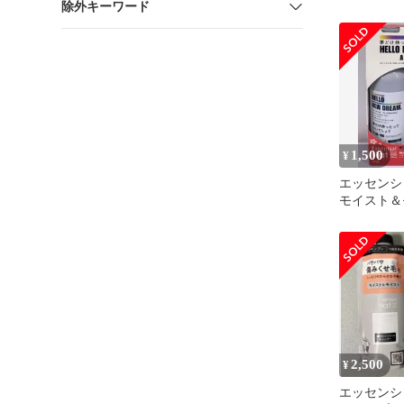
除外キーワード
トメント 
1,500
¥
エッセンシ
モイスト＆
香り 管理M
2,500
¥
エッセンシ