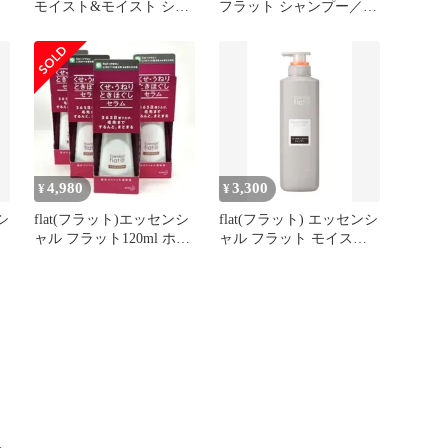
モイスト&モイスト シャ
フラット シャンプー／ト
ンプー&トリートメン
リートメント モイスト&
ト 新品
モイスト
4,980
3,300
¥
¥
シ
flat(フラット)エッセンシ
flat(フラット) エッセンシ
&
ャル フラット120ml ホワ
ャル フラット モイスト&
イトフローラルの香り
モイスト シャンプー