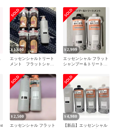
DREAM. まとめ売り
ンプートリートメント
1,600
2,999
¥
¥
ス
エッセンシャルトリート
エッセンシャル フラット
メント フラットシャン
シャンプー＆トリートメ
プー
ント モイスト&モイスト
詰替用
2,500
4,980
¥
¥
st
エッセンシャル フラット
【新品】エッセンシャル