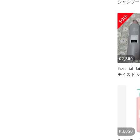
シャンプー
ント モイ
詰替用
2,300
¥
Essential
モイスト 
リートメン
3,050
¥