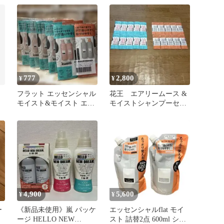
777
2,800
¥
¥
フラット エッセンシャル
花王 エアリームース &
モイスト&モイスト エア
モイストシャンプーセッ
リースムース15ml × 2種
ト20回分セット
4,900
5,600
¥
¥
ー
《新品未使用》嵐 パッケ
エッセンシャルflat モイ
ージ HELLO NEW
スト 詰替2点 600ml シャ