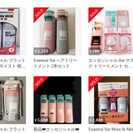
試供品
モイスト トリートメン
センシャルフラット
3,333
500
¥
¥
ャル フラット
Essential flat ヘアトリー
エッセンシャル flat マ
モイスト 桜の
トメント 2本セット
ク トリートメント セラ
ムEX サンプルセット
5,600
2,000
¥
¥
ャル フラット
新品❤️エッセンシャル❤️
Essential flat Moist & Moi