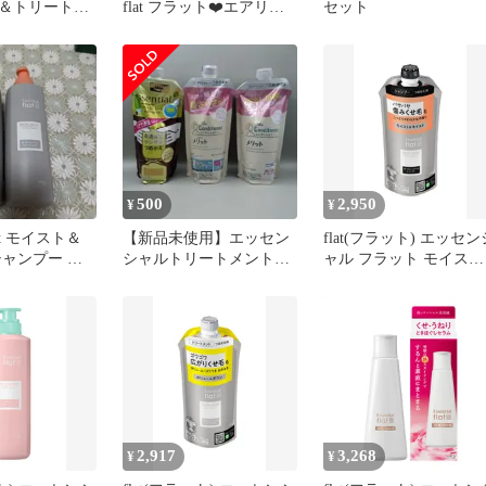
＆トリートメ
flat フラット❤️エアリー
セット
スト&モイスト
スムースシャンプーセッ
ト
500
2,950
¥
¥
 flat モイスト＆
【新品未使用】エッセン
flat(フラット) エッセン
シャンプー ト
シャルトリートメントの
ャル フラット モイスト
ト
み
モイスト シャンプー
2,917
3,268
¥
¥