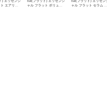
ット) エッセンシ
flat(フラット) エッセンシ
flat(フラット) エッセン
ット エアリー
ャル フラット ボリュー
ャル フラット セラム 
トリートメント
ムダウン トリートメント
せ毛 うねり髪 ときほ