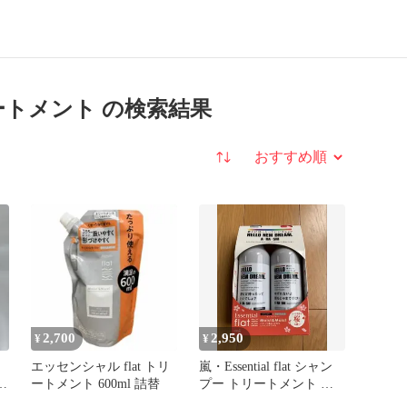
リートメント の検索結果
並び替え
2,700
2,950
¥
¥
エッセンシャル flat トリ
嵐・Essential flat シャン
ト
ートメント 600ml 詰替
プー トリートメント セ
ット 桜の香り