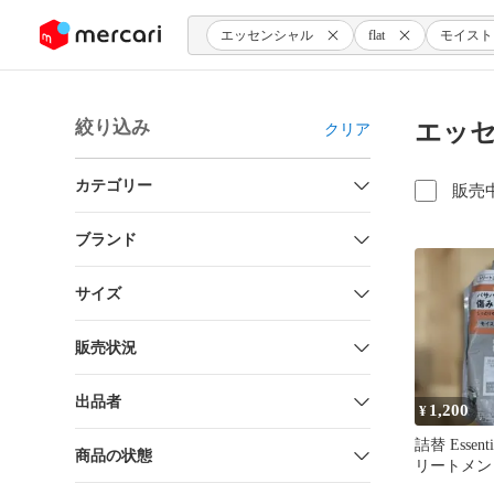
ンツにスキップ
エッセンシャル
flat
モイスト
絞り込み
エッセ
クリア
カテゴリー
販売
ブランド
サイズ
販売状況
出品者
1,200
¥
詰替 Essentia
商品の状態
リートメント