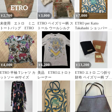
2,700
3,000
7,000
¥
¥
¥
未使用 エトロ ミニ
ETRO ペイズリー柄 ス
ETRO per Kaito
トートバッグ ETRO
トール ウールシルク
Takahashi ショッパー 髙
橋海人 エトロ
4,000
6,200
13,200
¥
¥
¥
ETRO 半袖 Tシャツ カ
美品 ETROエトロト
ETRO エトロ 二つ折り
ットソー 44サイズ
レーナー
財布 ペイズリー柄 ブラ
ック