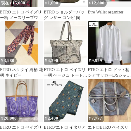
15,000
1,690
12,800
現在 ¥
¥
¥
ETRO エトロ ペイズリ
ETRO ショルダーバッ
Etro Wallet organizer
ー柄 ノースリーブワン
グ レザー コンビ 陶器
ピース
チャーム
3,980
4,390
9,999
¥
¥
¥
ETRO ネクタイ 総柄 花
ETRO エトロ ペイズリ
ETRO エトロ ドット柄
柄 ネイビー
ー柄 ベージュ トートバ
シアサッカーL/Sシャツ
ッグ
イタリア製 サイズ41
20,000
2,400
7,777
¥
¥
¥
ETRO エトロ ペイズリ
ETRO/エトロ イタリア
エトロETRO ペイズリ