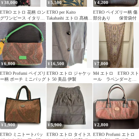
38,000
5,500
4,200
¥
¥
¥
ETRO エトロ 花柄 ロン
ETRO per Kaito
ETRO ペイズリー柄 傷
グワンピース イタリア
Takahashi エトロ 髙橋海
部分あり 保管袋付
製
人 ショッパー
6,800
16,500
7,000
¥
¥
¥
ETRO Profumi ペイズリ
ETRO エトロ ジャケッ
M4 エトロ ETRO スト
ー柄 ポーチ ミニバッグ
ト 50 美品 伊製
ール ラベンダーとイ
エロー系ペイズリー柄
1,900
5,900
2,800
¥
¥
¥
ETRO ミニトートバッ
ETRO エトロ タイトス
ETRO Profumi エトロ