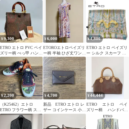
パンツ カジュアルパン
ツ
9,300
6,000
4,800
¥
¥
¥
ETRO エトロ PVC ペイ
ETOROエトロペイズリ
ETRO エトロ ペイズリ
ズリー柄 べっ甲 ハンド
ー柄 半袖 ひざ丈ワンピ
ー シルク スカーフ ス
バッグ ワンハンドル
ース サイズ40
トール イタリア製 グリ
ーン
2,200
4,700
44,444
¥
¥
¥
（K25462）エトロ
新品 ETRO エトロ レ
ETRO エトロ ペイ
ETRO フラワー柄 スニ
ザー コインケース 小銭
ズリー柄 ハンドバッ
ーカー 36（約23㎝）
入れ ブラウン イタリ
グ
ア