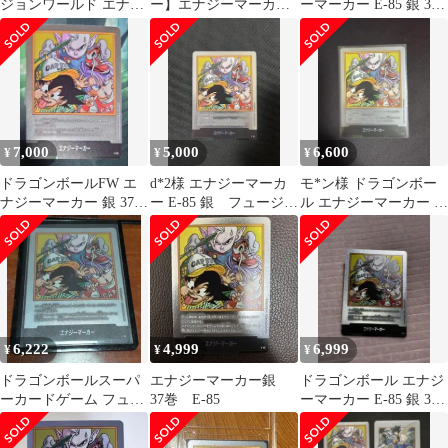
ジョンワールド エナジ
ー】エナジーマーカー
ーマーカー E-85 銀 37
ーマーカー E-85 37巻
E-85 37巻 銀 マンガブ
巻
ースター ドラゴンボー
ルカード
7,000
5,000
6,600
¥
¥
¥
ドラゴンボールFW エ
d*2様 エナジーマーカ
モ*ン様 ドラゴンボー
ナジーマーカー 銀 37巻
ー E-85 銀 フュージョ
ル エナジーマーカー E-
E-85
ンワールド 漫画 37
85 銀 37巻
巻
6,222
4,999
6,999
¥
¥
¥
ドラゴンボールスーパ
エナジーマーカー銀
ドラゴンボール エナジ
ーカードゲーム フュー
37巻 E-85
ーマーカー E-85 銀 37
ジョンワールド エナジ
巻
ーマーカー