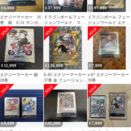
6,000
37,999
197,000
¥
¥
¥
エナジーマーカー 16
ドラゴンボールフュー
ドラゴンボール フュー
巻 銀 E-51 マンガブ
ジョンワールド マン
ジョンワールド エナジ
ースター
ガブースター02 まとめ
ーマーカーE-85 金
売り
11,999
130,000
7,999
¥
¥
¥
エナジーマーカー 銀
E-85 エナジーマーカー
e-87 エナジーマーカー
28巻
37巻 金 フュージョンワ
39巻
ールド マンガブースタ
ー
8,600
45,000
7,000
¥
¥
¥