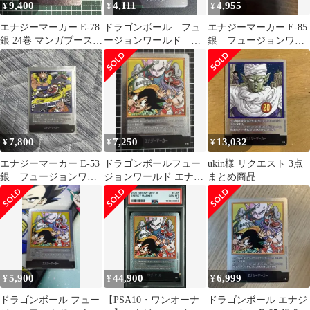
9,400
4,111
4,955
¥
¥
¥
エナジーマーカー E-78
ドラゴンボール フュ
エナジーマーカー E-85
銀 24巻 マンガブースタ
ージョンワールド エ
銀 フュージョンワー
ー
ナジーマーカー E-85
ルド 漫画 37巻
銀 37巻
7,800
7,250
13,032
¥
¥
¥
エナジーマーカー E-53
ドラゴンボールフュー
ukin様 リクエスト 3点
銀 フュージョンワー
ジョンワールド エナジ
まとめ商品
ルド 漫画 18巻
ーマーカー 銀 e-85 37
巻 ②
5,900
44,900
6,999
¥
¥
¥
ドラゴンボール フュー
【PSA10・ワンオーナ
ドラゴンボール エナジ