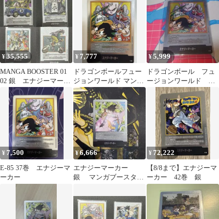
ーマーカー
35,555
7,777
5,999
¥
¥
¥
MANGA BOOSTER 01
ドラゴンボールフュー
ドラゴンボール フュ
02 銀 エナジーマーカ
ジョンワールド マンガ
ージョンワールド エ
ー 4種
ブースター エナジーマ
ナジーマーカー 37
ーカー E-85
巻 E-85 銀
7,500
6,666
72,222
¥
¥
¥
E-85 37巻 エナジーマ
エナジーマーカー
【8/8まで】エナジーマ
ーカー
銀 マンガブースター
ーカー 42巻 銀
E-80 26巻