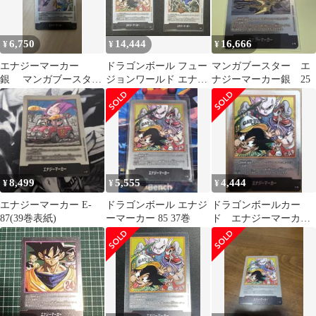
6,750
14,444
16,666
¥
¥
¥
エナジーマーカー
ドラゴンボール フュー
マンガブースター エ
銀 マンガブースター
ジョンワールド エナジ
ナジーマーカー銀 25
E-80 26巻
ーマーカー 2枚セット
8,499
5,555
4,444
¥
¥
¥
エナジーマーカー E-
ドラゴンボール エナジ
ドラゴンボールカー
87(39巻表紙)
ーマーカー 85 37巻
ド エナジーマーカ
ー 銀 37巻 E-85