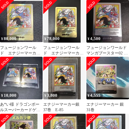
79
37巻 E-85 マンガブース
ースター ドラゴンボ
ター
ール
80,000
78,000
4,500
¥
¥
¥
フュージョンワール
フュージョンワール
フュージョンワールド
ド エナジーマーカー
ド エナジーマーカ
マンガブースター02 エ
e-85 金 37巻表紙 マン
ー 金パラレル 37
ナジーマーカー E-05
ガブースタ
巻 E-85
37巻
10,000
3,800
4,555
¥
¥
¥
あ*い様 ドラゴンボー
エナジーマーカー銀
エナジーマーカー 銀
ルスーパーカードゲー
37巻 E-85
31巻
ム フュージョンワール
ド エナジーマー