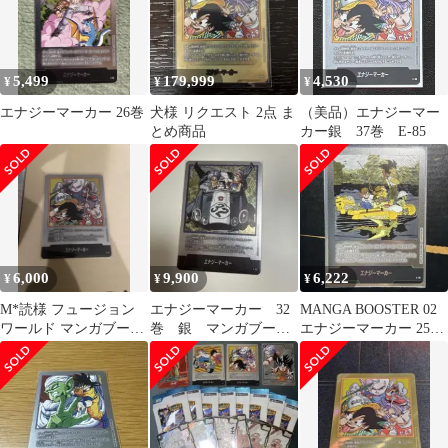
5,499
179,999
4,530
¥
¥
¥
エナジーマーカー 26巻
犬様 リクエスト 2点 ま
（美品）エナジーマー
とめ商品
カー銀 37巻 E-85
6,000
9,900
6,222
¥
¥
¥
M*読様 フュージョン
エナジーマーカー 32
MANGA BOOSTER 02
ワールド マンガブース
巻 銀 マンガブース
エナジーマーカー 25巻
ター02 エナジーマーカ
ター
E-79
ー E-05