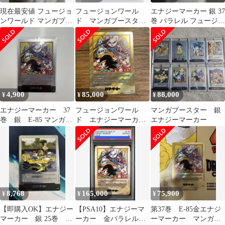
現在最安値 フュージョ
フュージョンワール
エナジーマーカー 銀 37
ンワールド マンガブー
ド マンガブースター
巻 パラレル フュージョ
スター02 37巻 エナジー
02 37巻 銀エナジーマ
ンワールド ドラゴンボ
マーカー
ーカー
ール
4,900
85,000
88,000
¥
¥
¥
エナジーマーカー 37
フュージョンワール
マンガブースター 銀
巻 銀 E-85 マンガブ
ド エナジーマーカー
エナジーマーカー
ースター フュージョ
E-85 金 37巻表紙
ンワールド
8,768
165,000
75,900
¥
¥
¥
【即購入OK】エナジー
【PSA10】エナジーマ
第37巻 E-85金エナジ
マーカー 銀 25巻 E-
ーカー 金パラレル
ーマーカー マンガブ