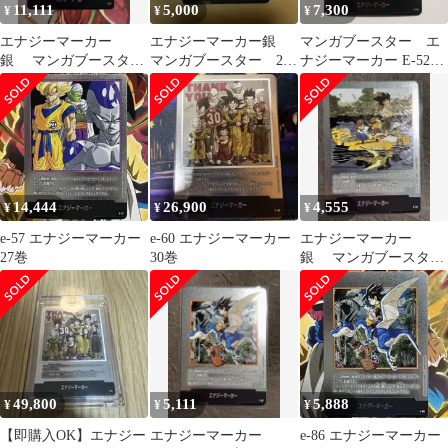
11,111
5,000
7,300
¥
¥
¥
エナジーマーカー
エナジーマーカー銀
マンガブースター エ
銀 マンガブースター
マンガブースター 21
ナジーマーカー E-52
E-47 6巻 美品
巻 E-56
銀 17巻
14,444
26,900
4,555
¥
¥
¥
e-57 エナジーマーカー
e-60 エナジーマーカー
エナジーマーカー
27巻
30巻
銀 マンガブースター
E-79 25巻 美品
49,800
5,111
5,888
¥
¥
¥
【即購入OK】エナジー
エナジーマーカー
e-86 エナジーマーカー