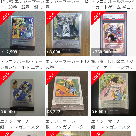
T*う様 エナジーマーカ
エナジーマーカー 42
ドラゴンボールスーパ
ー 39巻 22巻 銀 セ
巻
ーカードゲーム ギニュ
ット
ー特戦隊 エナジーマー
カー37巻
12,999
8,000
350,000
¥
¥
¥
ドラゴンボールフュー
エナジーマーカー E-62
第37巻 E-85金エナジ
ジョンワールド エナジ
32巻
ーマーカー マンガブ
ーマーカー 27巻 E-57
ースター ドラゴンボ
悟空
ールpsa10
6,000
5,222
6,000
¥
¥
¥
エナジーマーカー
エナジーマーカー
エナジーマーカー
銀 マンガブースター
銀 マンガブースタ
銀 マンガブースター
E-76 22巻
ー 21巻 E-56
E-80 26巻 美品