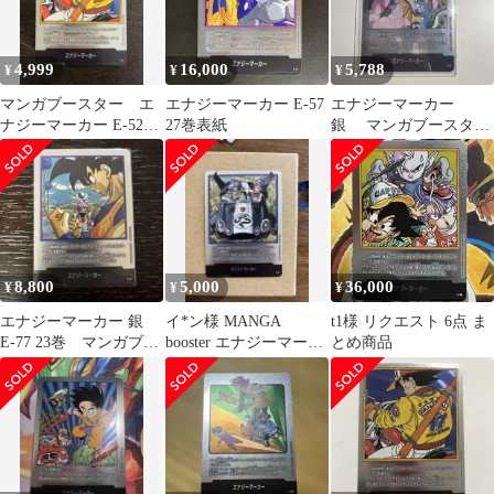
4,999
16,000
5,788
¥
¥
¥
マンガブースター エ
エナジーマーカー E-57
エナジーマーカー
ナジーマーカー E-52
27巻表紙
銀 マンガブースター
銀 17巻
E-80 26巻
8,800
5,000
36,000
¥
¥
¥
エナジーマーカー 銀
イ*ン様 MANGA
t1様 リクエスト 6点 ま
E-77 23巻 マンガブー
booster エナジーマーカ
とめ商品
スター
ー銀 32巻 フュージョン
ワ