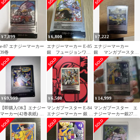
7,899
6,800
7,222
¥
¥
¥
e-87 エナジーマーカー
エナジーマーカー E-85
エナジーマーカー
39巻
銀 フュージョンワー
銀 マンガブースター
ルド 漫画 37巻
E-79 25巻 美品
69,999
6,500
14,999
¥
¥
¥
【即購入OK】エナジー
マンガブースター E-84
マンガブースター エ
マーカー(42巻表紙) E-
エナジーマーカー 銀 36
ナジーマーカー銀27
90 銀
巻
巻 e−57