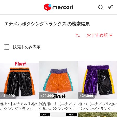
エナメルボクシングトランクス の検索結果
並び替え
販売中のみ表示
24,000
20,000
24,000
¥
¥
¥
極上♪【エナメル生地の
試合用に！【エナメル
極上♪【エナメル生地の
ボクシングトランクス
生地のボクシングトラ
ボクシングトランクス
(黒/オレンジエナメル
ンクス(裏地付き)】 オ
(エナメル裏地付き)4Ⅼ