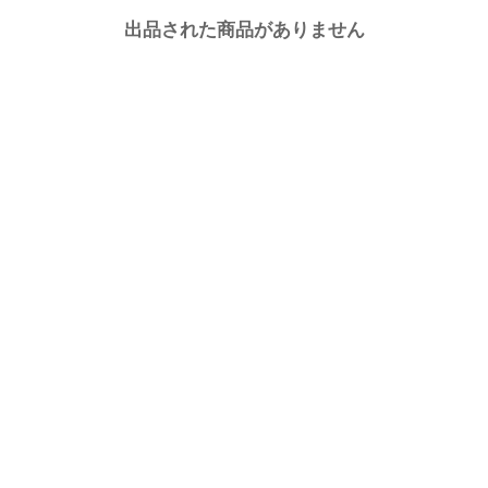
出品された商品がありません