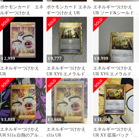
ポケモンカード エネ
ポケモンカード エネル
エネルギーつけかえ
ルギーつけかえ
ギーつけかえ UR
UR ソード&シールド
強化拡張パック 白熱の
アルカナ キ…
2,999
9,777
8,999
¥
¥
¥
エネルギーつけかえ
エネルギーつけかえ
エネルギーつけかえ
UR
UR XY6 エメラルドブ
UR XY6 エメラルドブ
レイク 090/078
レイク 090/078
3,888
3,666
11,500
¥
¥
¥
エネルギーつけかえ
エネルギーつけかえ
エネルギーつけかえ
UR S11a 白熱のアルカ
s11a UR
UR XY 拡張パック「エ