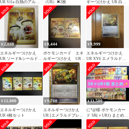
UR S11a 白熱のアルカ
（UR）✖︎2枚
ギーつけかえ UR 白熱
ナ 093/068
のアルカナ 093/068
2,888
8,444
9,999
¥
¥
¥
エネルギーつけかえ
ポケモンカード エネ
エネルギーつけかえ
UR ソード&シールド
ルギーつけかえ UR 2
UR XY6 エメラルドブ
強化拡張パック 白熱の
枚
レイク 090/078
アルカナ
12,000
9,780
11,500
¥
¥
¥
エネルギーつけかえ
エネルギーつけかえ
に*@様 ポケモンカー
UR 4枚セット
UR [エメラルドブレイ
ド SR(＋UR1) まとめ売
ク] XY6 090/078 ポケモ
り
ンカード ポケカ