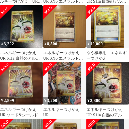
ルギーつけかえ UR1
UR XY6 エメラルドブ
UR S11a 白熱のアルカ
枚093/068
レイク 090/078
ナ 093/068
3,222
8,500
12,000
¥
¥
¥
エネルギーつけかえ
エネルギーつけかえ
ゆう様専用 エネルギ
UR S11a 白熱のアルカ
UR XY6 エメラルドブ
ーつけかえ
ナ 093/068
レイク 090/078
2,899
3,200
2,800
¥
¥
¥
エネルギーつけかえ
エネルギーつけかえ
エネルギーつけかえ
UR ソード&シールド
UR
UR S11a 白熱のアルカ
強化拡張パック 白熱の
ナ 093/068
アルカナ キ…