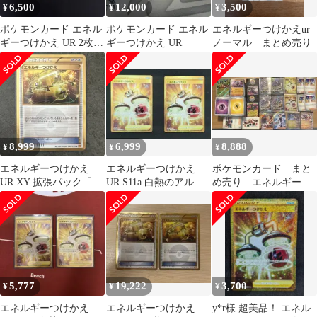
6,500
12,000
3,500
¥
¥
¥
ポケモンカード エネル
ポケモンカード エネル
エネルギーつけかえur
ギーつけかえ UR 2枚セ
ギーつけかえ UR
ノーマル まとめ売り
ット
8,999
6,999
8,888
¥
¥
¥
エネルギーつけかえ
エネルギーつけかえ
ポケモンカード まと
UR XY 拡張パック「エ
UR S11a 白熱のアルカ
め売り エネルギーつ
メラルドブレイク」 キ
ナ 093/068
けかえUR タケルライ
ラ 090…
コexSAR 他
5,777
19,222
3,700
¥
¥
¥
エネルギーつけかえ
エネルギーつけかえ
y*r様 超美品！ エネル