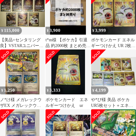
115,000
3,900
3,999
¥
¥
¥
【美品+センタリング
t*m様 【ポケカ】引退
ポケモンカード エネル
良】VSTARユニバース
品 約2000枚 まとめ売り
ギーつけかえ UR 2枚セ
四神 UR まとめ
SAR.SR.HR...他
ット
1,250
3,333
4,199
¥
¥
¥
ノ*け様 メガレックウ
ポケモンカード エネ
や*ぴ様 美品 ポケカ
ザEX メガレックウザ
ルギーつけかえ ur
UR5枚セット＋エネル
キャップ 4枚セット
ギーつけかえ ミラー/ノ
ーマル計7