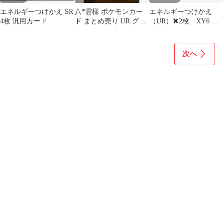
エネルギーつけかえ SR
八*雲様 ポケモンカー
エネルギーつけかえ
4枚 汎用カード
ド まとめ売り UR グッ
（UR）✖︎2枚 XY6 エ
ズ エネルギー
メラルドブレイク
090/078
次へ