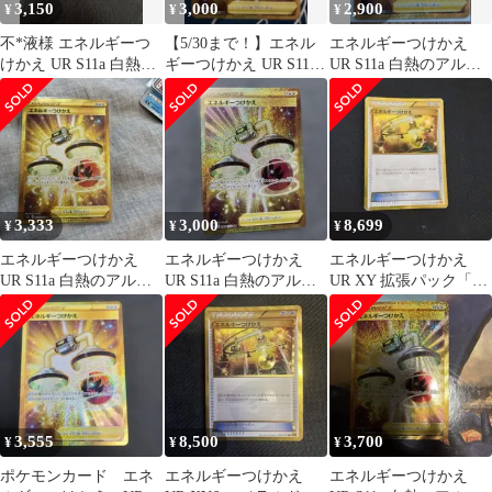
3,150
3,000
2,900
¥
¥
¥
不*液様 エネルギーつ
【5/30まで！】エネル
エネルギーつけかえ
けかえ UR S11a 白熱の
ギーつけかえ UR S11a
UR S11a 白熱のアルカ
アルカナ 093/068
白熱のアルカナ
ナ 093/068
3,333
3,000
8,699
¥
¥
¥
エネルギーつけかえ
エネルギーつけかえ
エネルギーつけかえ
UR S11a 白熱のアルカ
UR S11a 白熱のアルカ
UR XY 拡張パック「エ
ナ 093/068
ナ 093/068
メラルドブレイク」
3,555
8,500
3,700
¥
¥
¥
ポケモンカード エネ
エネルギーつけかえ
エネルギーつけかえ