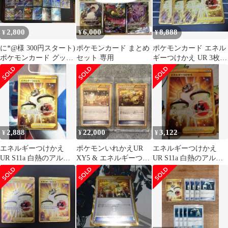
2,800
6,000
8,888
¥
¥
¥
に*@様 300円スタート)
ポケモンカード まとめ
ポケモンカード エネル
ポケモンカード グッ
セット 専用
ギーつけかえ UR 3枚セ
ズ、トレーナー、ポケ
ット
モンSRまと
2,888
22,000
3,122
¥
¥
¥
エネルギーつけかえ
ポケモンいれかえUR
エネルギーつけかえ
UR S11a 白熱のアルカ
XY5 & エネルギーつけ
UR S11a 白熱のアルカ
ナ 093/068
かえUR XY6 セット
ナ 093/068