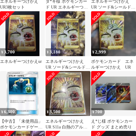
エネルギーつけかえ
タ*キ様 ポケモンカー
エネルギーつけかえ
UR3枚セット
ド UR エネルギーつけ
UR ソード&シールド
かえ レベルボール 2枚
強化拡張パック 白熱の
セット
アルカナ キ…
3,700
3,180
2,999
¥
¥
¥
エネルギーつけかえur
エネルギーつけかえ
ポケモンカード エネ
UR ソード&シールド
ルギーつけかえ UR
強化拡張パック 白熱の
アルカナ キ…
6,300
3,500
700
¥
¥
¥
【中古】「未使用品」
エネルギーつけかえ
え*じ様 ポケモンカー
ポケモンカードゲー
UR S11a 白熱のアルカ
ド グッズ まとめ売り
ム/PK-SM11a-051 エネ
ナ 093/068