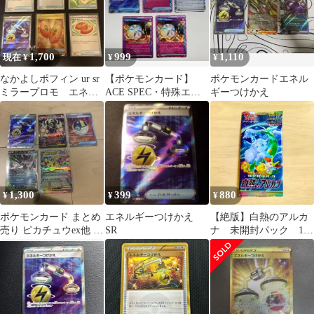
1,700
999
1,110
現在 ¥
¥
¥
なかよしポフィン ur sr
【ポケモンカード】
ポケモンカードエネル
ミラープロモ エネル
ACE SPEC・特殊エネ
ギーつけかえ
ギー回収 エネルギーつ
ルギーまとめ売りUR含
けかえ
む 5枚セット
1,300
399
880
¥
¥
¥
ポケモンカード まとめ
エネルギーつけかえ
【絶版】白熱のアルカ
売り ピカチュウex他 5
SR
ナ 未開封パック 1パ
枚セット
ック 未サーチ セレ
ナ ふりそで SR ジャロ
ーダv クチートv CSR
チルタリス テールナー
CHR エネルギーつけか
え Vガードエネルギー