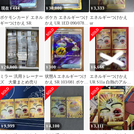
UR 収録 ポケモンカ
444
30,000
3,333
現在 ¥
¥
¥
ードゲーム ポケカ 151
ポケモンカード エネル
ポケカ エネルギーつけ
エネルギーつけかえ
ギーつけかえ SR
かえ UR 1ED 090/078
ur
エメラルドブレイク
20,000
300
6,666
¥
¥
¥
ミラー 汎用トレーナー
状態A エネルギーつけ
エネルギーつけかえ
ズ 大量まとめ売り
かえ SR 103/081 ポケカ
UR S11a 白熱のアルカ
ポケモン ポケモンカー
ナ 093/068 2枚
ド
9,999
4,100
3,111
¥
¥
¥