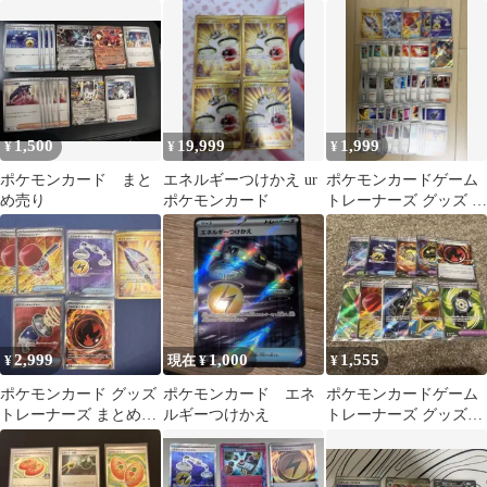
ナ 093/068
メラルドブレイク」 キ
ラ 090…
1,500
19,999
1,999
¥
¥
¥
ポケモンカード まと
エネルギーつけかえ ur
ポケモンカードゲーム
め売り
ポケモンカード
トレーナーズ グッズ 68
枚まとめ売り
2,999
1,000
1,555
¥
現在 ¥
¥
ポケモンカード グッズ
ポケモンカード エネ
ポケモンカードゲーム
トレーナーズ まとめ売
ルギーつけかえ
トレーナーズ グッズ
り 新品未使用、傷なし
UR 9枚セット
美品。