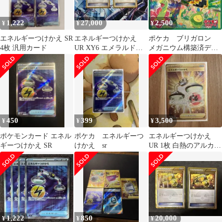
1,222
27,000
2,500
¥
¥
¥
エネルギーつけかえ SR
エネルギーつけかえ
ポケカ ブリガロン
4枚 汎用カード
UR XY6 エメラルドブ
メガニウム構築済デッ
レイク 090/078
キ ※新レギ対応 ※
特典付
450
399
3,500
¥
¥
¥
ポケモンカード エネル
ポケカ エネルギーつ
エネルギーつけかえ
ギーつけかえ SR
けかえ sr
UR 1枚 白熱のアルカナ
093/068
1,222
850
20,000
¥
¥
¥