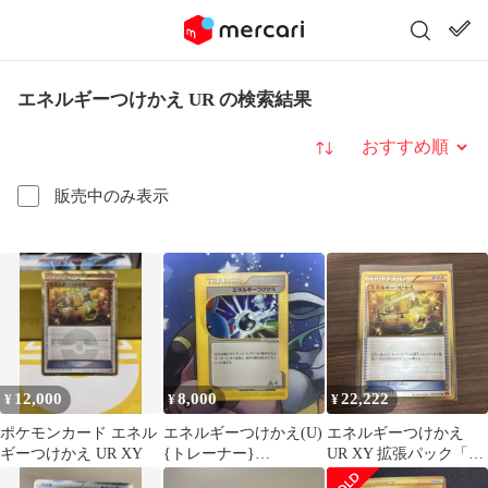
エネルギーつけかえ UR の検索結果
並び替え
販売中のみ表示
12,000
8,000
22,222
¥
¥
¥
ポケモンカード エネル
エネルギーつけかえ(U)
エネルギーつけかえ
ギーつけかえ UR XY
{トレーナー}
UR XY 拡張パック「エ
〈076/087〉[e3]
メラルドブレイク」 キ