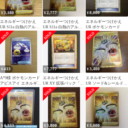
3,180
2,777
8,000
¥
¥
¥
エネルギーつけかえ
エネルギーつけかえ
エネルギーつけかえ
UR S11a 白熱のアルカ
UR S11a 白熱のアルカ
UR ポケモンカード
ナ 093/068
ナ 093/068
433
7,777
3,400
¥
¥
¥
A*9様 ポケモンカード
エネルギーつけかえ
エネルギーつけかえ
アビスアイ エネルギー
UR XY 拡張パック「エ
UR ソード&シールド
つけかえ UR 103/081
メラルドブレイク」 キ
強化拡張パック 白熱の
ラ 090…
アルカナ キ…
4,333
3,800
3,000
¥
¥
¥