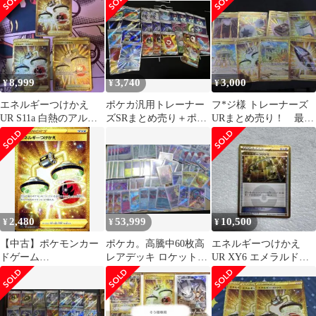
ルギーつけかえ U
8,999
3,740
3,000
¥
¥
¥
エネルギーつけかえ
ポケカ汎用トレーナー
フ*ジ様 トレーナーズ
UR S11a 白熱のアルカ
ズSRまとめ売り＋ポケ
URまとめ売り！ 最安
ナ 093/068 3枚セット
モンいれかえURオマケ
値！！！
付き
2,480
53,999
10,500
¥
¥
¥
【中古】ポケモンカー
ポケカ。高騰中60枚高
エネルギーつけかえ
ドゲーム
レアデッキ ロケット団
UR XY6 エメラルドブ
093/068[UR]：(キラ)エ
デッキ 高額の為 説明欄
レイク 090/078
ネルギーつけかえ
必須‼️