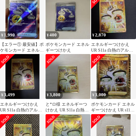
ラ 090…
1,990
400
2,870
¥
¥
¥
【エラー① 最安値】ポ
ポケモンカード エネル
エネルギーつけかえ
ケモンカード エネルギ
ギーつけかえ
UR S11a 白熱のアルカ
ーつけかえ SR
ナ 093/068
3,499
3,800
3,000
¥
¥
¥
エネルギーつけかえ
と*ロ様 エネルギーつ
ポケモンカード エネル
UR S11a 白熱のアルカ
けかえ UR S11a 白熱の
ギーつけかえ UR s11a
ナ 093/068
アルカナ 093/068
093/068