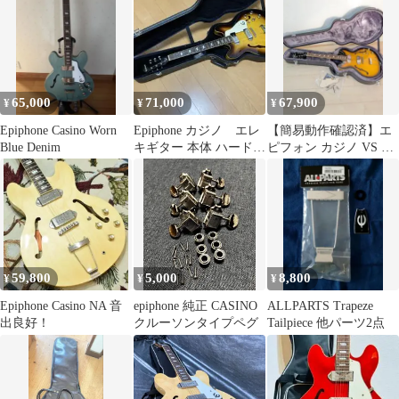
65,000
71,000
67,900
¥
¥
¥
Epiphone Casino Worn
Epiphone カジノ エレ
【簡易動作確認済】エ
Blue Denim
キギター 本体 ハードケ
ピフォン カジノ VS 純
ース付き casino
正ハードケース付
59,800
5,000
8,800
¥
¥
¥
Epiphone Casino NA 音
epiphone 純正 CASINO
ALLPARTS Trapeze
出良好！
クルーソンタイプペグ
Tailpiece 他パーツ2点