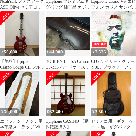
Noah'sark ノアズアーク
Epiphone プレミアムギ
Epiphone casino VS エピ
ASH Olive セミアコ用
グバッグ 純正品 カジノ
フォン カジノ サンバー
セミハードケース
等セミアコ用
ストカラー
10%OFF
50,000
44,980
2,526
¥
¥
¥
【美品】Epiphone
BOBLEN BL-SA Gibson
CD / ゲイリー・クラー
Casino Coupe CH フルア
ES-335 ハードケース
クJr. / ブラック・アン
コ
ギブソン
ド・ブルー (解説歌詞
対訳付)
30,000
62,400
3,500
¥
¥
¥
エピフォン・カジノ用
Epiphone CASINO 【動
セミアコ用 ギターケ
本革製ストラップ With
作確認済み】
ース 黒 ギグバック
製ジョンレノン仕様