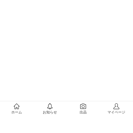
メルカリについて
ホーム
お知らせ
出品
マイページ
会社概要（運営会社）
採用情報
プレスリリース