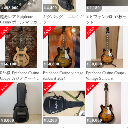
498,000
4,400
2,180
¥
¥
¥
超激レア Epiphone
ギグバッグ、 エレキギ
エピフォン eロゴ3枚セ
Casino ポール マッカー
ター
ット
トニー 62モデル ？
66,100
68,800
50,000
¥
¥
¥
R*o様 Epiphone Casino
Epiphone Casino vintage
Epiphone Casino Coupe-
Coupe カジノクーペ
sunburst 2024
Vintage Sunburst
PLEK施工
8,000
3,200
50,000
¥
¥
¥