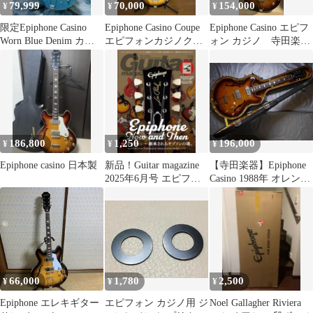
79,999
70,000
154,000
¥
¥
¥
限定Epiphone Casino
Epiphone Casino Coupe
Epiphone Casino エピフ
Worn Blue Denim カジ
エピフォンカジノクー
ォン カジノ 寺田楽器
ノブルー
ペ サンバースト
製 ギター ジャンク
186,800
1,250
196,000
¥
¥
¥
Epiphone casino 日本製
新品！Guitar magazine
【寺田楽器】Epiphone
2025年6月号 エピフォ
Casino 1988年 オレンジ
ン
ラベル 日本製
66,000
1,780
2,500
¥
¥
¥
Epiphone エレキギター
エピフォン カジノ用 ジ
Noel Gallagher Riviera