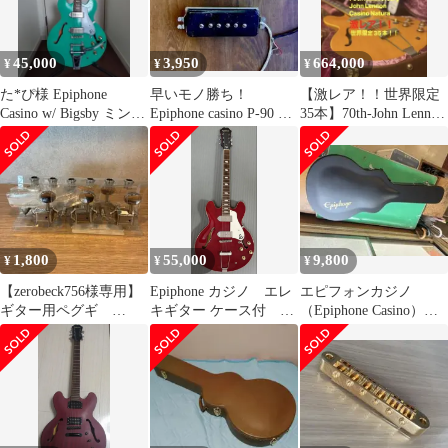
45,000
3,950
664,000
¥
¥
¥
た*ぴ様 Epiphone
早いモノ勝ち！
【激レア！！世界限定
Casino w/ Bigsby ミント
Epiphone casino P-90 ピ
35本】70th-John Lennon
グリーン
ックアップ セット
-Casino
1,800
55,000
9,800
¥
¥
¥
【zerobeck756様専用】
Epiphone カジノ エレ
エピフォンカジノ
ギター用ペグギ
キギター ケース付
（Epiphone Casino）ハ
Epiphone Casino
CASINO エピフォン
ードケース