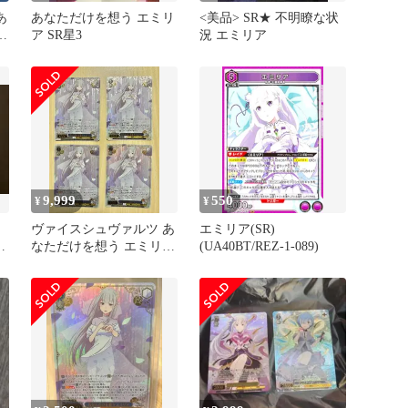
あ
あなただけを想う エミリ
<美品> SR★ 不明瞭な状
ア
ア SR星3
況 エミリア
9,999
550
¥
¥
ヴァイスシュヴァルツ あ
エミリア(SR)
R
なただけを想う エミリア
(UA40BT/REZ-1-089)
SR 星3 リゼロ 4枚セット