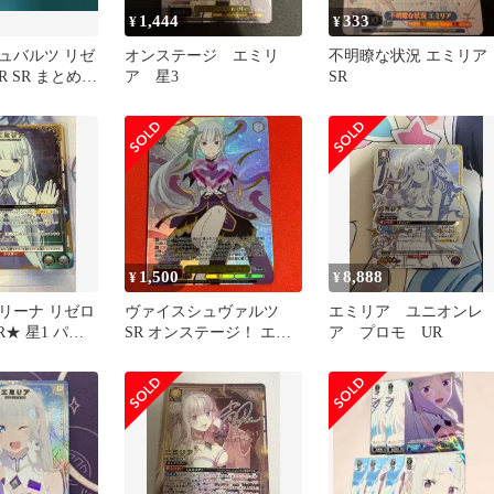
1,444
333
¥
¥
ュバルツ リゼ
オンステージ エミリ
不明瞭な状況 エミリ
RRR SR まとめ売
ア 星3
SR
1,500
8,888
¥
¥
リーナ リゼロ
ヴァイスシュヴァルツ
エミリア ユニオンレ
R★ 星1 パラ
SR オンステージ！ エミ
ア プロモ UR
リア 星3 Re:ゼロから始め
る異世界生活 Vol.4 リゼ
ロ