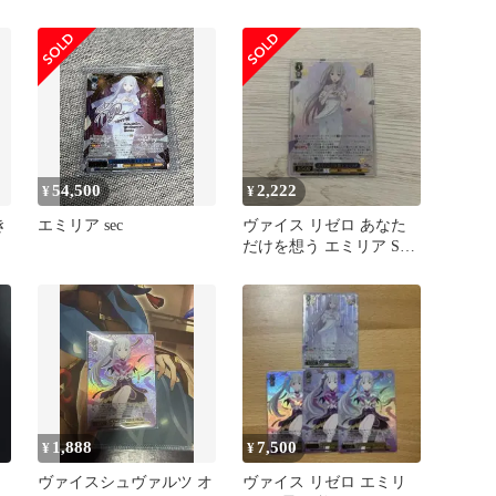
エミリア
SR 星3 リゼロ
54,500
2,222
¥
¥
き
エミリア sec
ヴァイス リゼロ あなた
だけを想う エミリア SR
星3
1,888
7,500
¥
¥
ヴァイスシュヴァルツ オ
ヴァイス リゼロ エミリ