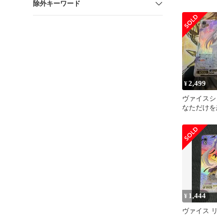
除外キーワード
SR 星3 リ
2,499
¥
ヴァイスシ
なただけを
SR 星3 リ
1,444
¥
ヴァイス リ