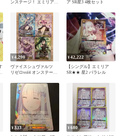
ンステージ！ エミリア
ア SR星3 4枚セット
SR星3 1枚
4,200
42,222
¥
¥
す
ヴァイスシュヴァルツ
【シングル】エミリア
ト
リゼロvol4 オンステー
SR★★ 星2 パラレル
ジ！ レム エミリア
SR⭐︎⭐︎⭐︎
333
680
¥
¥