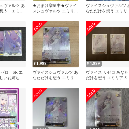
ュヴァルツ あ
★おまけ増量中★ヴァイ
ヴァイスシュヴァルツ 
想う エミリ
スシュヴァルツ エミリア
なただけを想う エミリ
3枚セット
SR 星3 スバル SP リゼロ
SR 星3 リゼロ
1,999
4,999
¥
¥
ゼロ SR エ
ヴァイスシュヴァルツ あ
ヴァイス リゼロ あなた
しいお姉ちゃ
なただけを想う エミリア
だけを想う エミリア S
SR 星3 リゼロ Vol.4
星3