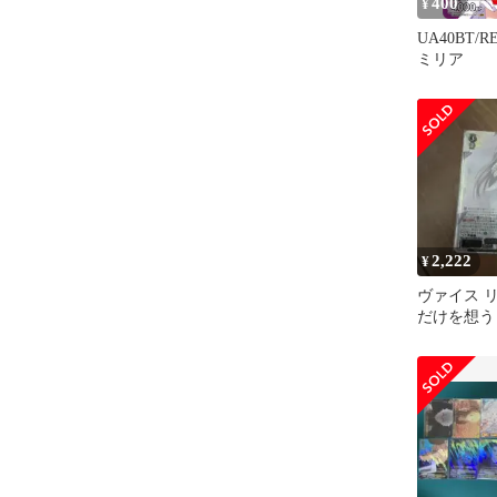
400
¥
UA40BT/RE
ミリア
2,222
¥
ヴァイス 
だけを想う 
星3