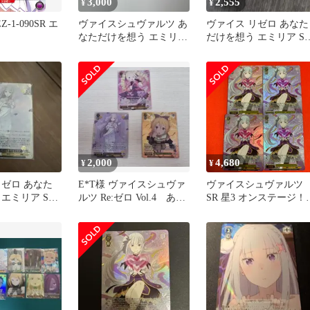
3,000
2,555
¥
¥
Z-1-090SR エ
ヴァイスシュヴァルツ あ
ヴァイス リゼロ あなた
なただけを想う エミリア
だけを想う エミリア S
SR 星3 リゼロ Vol.4
星3
2,000
4,680
¥
¥
リゼロ あなた
E*T様 ヴァイスシュヴァ
ヴァイスシュヴァルツ
エミリア SR
ルツ Re:ゼロ Vol.4 あな
SR 星3 オンステージ！
ただけを想うエミリア
エミリア 4枚 Re:ゼロか
始める異世界生活 Vol.4
リゼロ