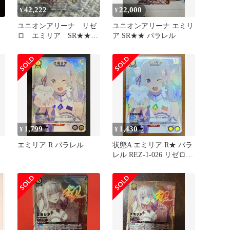
42,222
22,000
¥
¥
ア
ユニオンアリーナ リゼ
ユニオンアリーナ エミリ
ロ エミリア SR★★
ア SR★★ パラレル
星２ パラレル
1,799
1,430
¥
¥
エミリア R パラレル
状態A エミリア R★ パラ
レル REZ-1-026 リゼロ
ユニオンアリーナ ユニア
リ