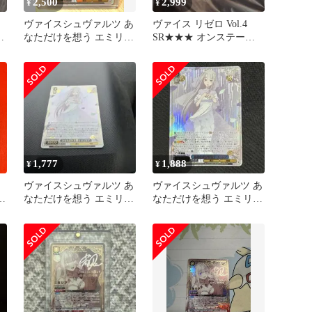
2,500
2,999
¥
¥
ヴァイスシュヴァルツ あ
ヴァイス リゼロ Vol.4
R
なただけを想う エミリア
SR★★★ オンステージ
SR 星3 リゼロ
エミリア レム
1,777
1,888
¥
¥
ヴァイスシュヴァルツ あ
ヴァイスシュヴァルツ あ
なただけを想う エミリア
なただけを想う エミリア
ら
SR 星3 リゼロ
SR 星3 リゼロ