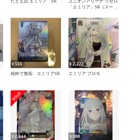
たとえ話 エミリア SR
ユニオンアリーナ リゼロ
「エミリア」SR（スーパ
ーレア）４枚セット ST
555
2,222
¥
¥
純粋で無垢 エミリアSR
エミリア プロモ
2,444
300
¥
¥