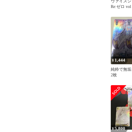
ヴァイスシ
Re:ゼロ vo
セット
1,444
¥
純粋で無垢 
2枚
5,800
¥