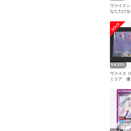
ヴァイスシ
なただけを
ア SR星3 
4,555
¥
ヴァイス リ
ミリア 優
ん