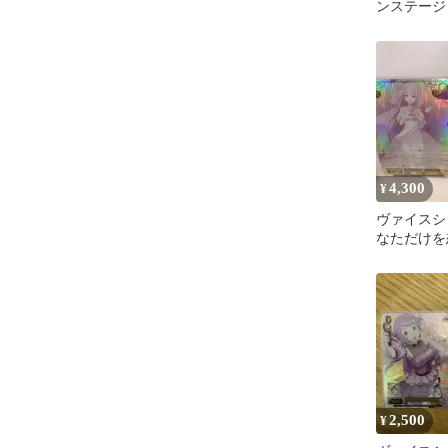
ンステージ
4,300
¥
ヴァイスシ
なただけを
SR 星3 リ
2,500
¥