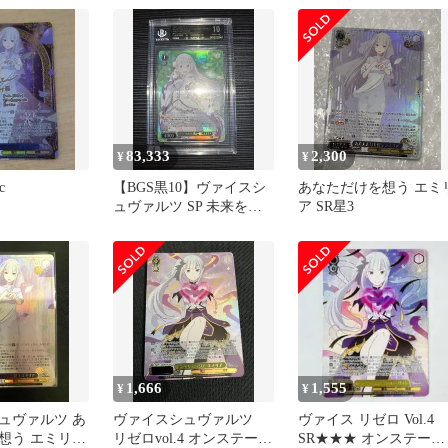
83,333
2,300
¥
¥
c
【BGS黒10】ヴァイスシ
あなただけを想う エミ
ュヴァルツ SP 未来をう
ア SR星3
たおう、君と一緒に エミ
リア
1,666
1,555
¥
¥
ュヴァルツ あ
ヴァイスシュヴァルツ
ヴァイス リゼロ Vol.4
想う エミリア
リゼロvol.4 オンステー
SR★★★ オンステージ