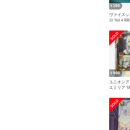
500
¥
ヴァイスシ
ロ Vol.4 
り
900
¥
ユニオンア
エミリア S
レル