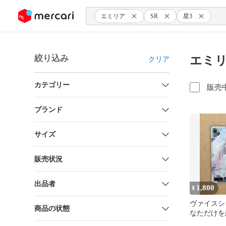
ンツにスキップ
エミリア
SR
星3
絞り込み
エミリ
クリア
カテゴリー
販売
ブランド
サイズ
販売状況
出品者
1,800
¥
ヴァイスシ
商品の状態
なただけを
SR 星3 リゼ