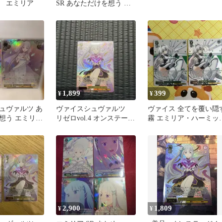
 エミリア
SR あなただけを想う エ
ミリア 星3 Re:ゼロから始
める異世界生活 Vol.4 リ
ゼロ
1,899
399
¥
¥
ュヴァルツ あ
ヴァイスシュヴァルツ
ヴァイス 全てを覆い隠
想う エミリア
リゼロvol.4 オンステー
霧 エミリア・ハーミッ
ゼロ2枚
ジ！ エミリア SR⭐︎⭐︎⭐︎
SR星2 2枚
2,900
1,809
¥
¥