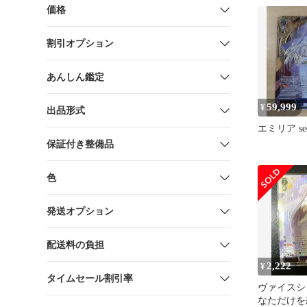
価格
割引オプション
あんしん鑑定
59,999
¥
出品形式
エミリア se
保証付き整備品
色
発送オプション
配送料の負担
2,222
¥
タイムセール割引率
ヴァイスシ
なただけを