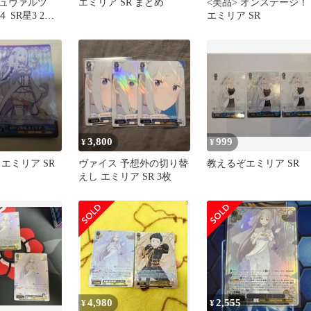
ュヴァルツ
エミリア SR まとめ
<美品> オンステージ！
l４ SR星3 2枚
エミリア SR
3,800
999
¥
¥
エミリア SR
ヴァイス 予想外の切り替
教えるぞエミリア SR
えし エミリア SR 3枚
4,980
2,555
¥
¥