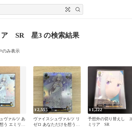
ア SR 星3 の検索結果
中のみ表示
2,555
1,222
¥
¥
ュヴァルツ あ
ヴァイスシュヴァルツ リ
予想外の切り替えし 
想う エミリア
ゼロ あなただけを想う
ミリア SR
ロ Vol.4
エミリア SR