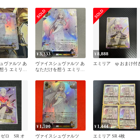
ゼロ
ジ！ エミリア SR⭐︎⭐︎⭐︎
エミリア
3,333
8,888
¥
¥
ュヴァルツ あ
ヴァイスシュヴァルツ あ
エミリア sp おまけ付
想う エミリア
なただけを想う エミリア
ゼロ
SR 星3 リゼロ Vol.4
1,700
1,444
¥
¥
ゼロ SR オ
ヴァイスシュヴァルツ
エミリア SR 4枚