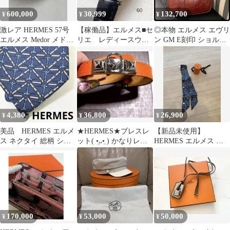
600,000
30,999
132,700
¥
¥
¥
激レア HERMES 57号
【稼働品】エルメス■セ
◎本物 エルメス エヴリ
エルメス Medor メドー
リエ レディースウォ
ン GM E刻印 ショルダ
ル リング
ッチ 60
ーバッグ 赤 ボルドー系
4,380
36,800
26,900
¥
¥
¥
美品 HERMES エルメ
★HERMES★ブレスレ
【新品未使用】
ス ネクタイ 総柄 シル
ット( •̤ᴗ•̤ ) かなりレア
HERMES エルメス ツ
ク100%
✩⡱
イリー 馬着 ネイビー
国内正規品
170,000
53,000
50,000
¥
¥
¥