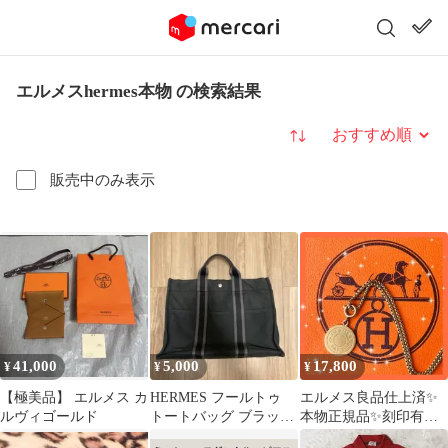
エルメスhermes本物 の検索結果
並び替え
販売中のみ表示
41,000
5,000
17,800
¥
¥
¥
【極美品】 エルメス カ
HERMES フールトゥ
エルメス良品仕上済✨
ルヴィゴールド
トートバッグ ブラック
本物正規品✨刻印有セ
本物中古
リエ✨ゴールドペンダ