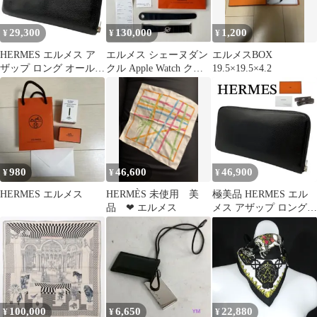
29,300
130,000
1,200
¥
¥
¥
HERMES エルメス ア
エルメス シェーヌダン
エルメスBOX
ザップ ロング オールレ
クル Apple Watch クロ
19.5×19.5×4.2
ザー 長財布 ブラック
コダイル レザーバンド
刻印
980
46,600
46,900
¥
¥
¥
HERMES エルメス
HERMÈS 未使用 美
極美品 HERMES エル
品 ❤︎ エルメス
メス アザップ ロング
シルクイン 長財布 ブラ
ック
100,000
6,650
22,880
¥
¥
¥