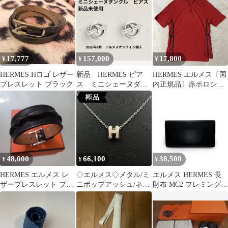
ント✨ネックレス
17,777
157,000
17,800
¥
¥
¥
HERMES Hロゴ レザー
新品 HERMES ピア
HERMES エルメス〔国
ブレスレット ブラック
ス ミニシェーヌダン
内正規品〕赤ポロシャ
クル フープ シルバ
ツ S セリエボタン
ーアクセサリー
48,000
66,100
38,500
¥
¥
¥
HERMES エルメス レ
◇エルメス◇メタル/ミ
エルメス HERMES 長
ザーブレスレット ブラ
ニポップアッシュ/ネッ
財布 MC2 フレミング
ック BK
クレス/HERMES/シル
二つ折り ブラック 札入
バー
れ