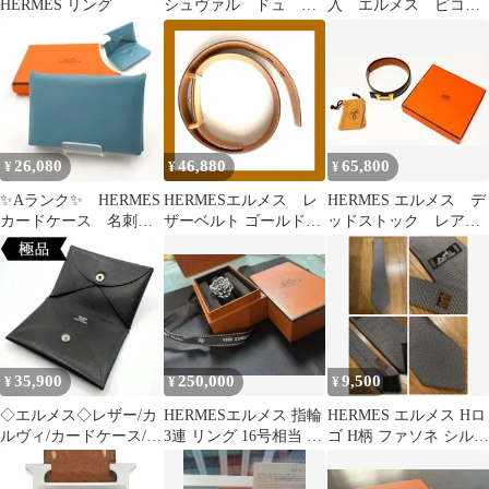
HERMES リング
シュヴァル ドュ ク
入 エルメス ピコタ
ール
ンロック GM エトゥ
ープ⭐︎
26,080
46,880
65,800
¥
¥
¥
✨Aランク✨ HERMES
HERMESエルメス レ
HERMES エルメス デ
カードケース 名刺入
ザーベルト ゴールド金
ッドストック レア
れ カルヴィ ヴォー・
具 キャメル 極美品
ベルト 70 未使用
エプソン
レディース
35,900
250,000
9,500
¥
¥
¥
◇エルメス◇レザー/カ
HERMESエルメス 指輪
HERMES エルメス Hロ
ルヴィ/カードケース/名
3連 リング 16号相当 56
ゴ H柄 ファソネ シルク
刺入れ/ブラック/刻
シャーヌダングル
ネクタイ 仏製フランス
印:□L
製