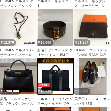
HERMES エルメス ア
エルメス キャスケッ
エルメス ネックレ
ザップロング シルクイ
ト
ス オーケリー レザ
ン ゴールド/ローズアザ
ー エトゥープ
レ
12,570
38,000
31,287
¥
¥
¥
HERMES エルメス レ
お値下げ！エルメス ケ
HERMES エルメス ド
ザーコード ネックレス
リー ツイスト PM T1ブ
ゴンMM 長財布 財布 セ
リングモチーフ
レスレットエトゥープ
リエ 金具 シルバー
ゴールド
10%OFF
1,900,000
18,720
90,000
¥
¥
¥
美品 エルメスケリー
エルメス トートバッグ
美品♡エルメス モカシ
32 ブラック ボックスカ
フールトゥ MM ブラッ
ンパリ 35.5
ーフ ゴールド金具 外
ク グレー 黒 灰色 美品