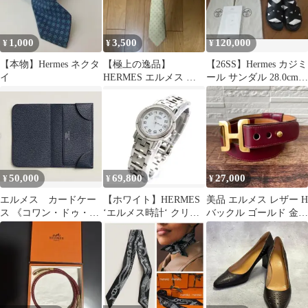
1,000
3,500
120,000
¥
¥
¥
【本物】Hermes ネクタ
【極上の逸品】
【26SS】Hermes カジミ
イ
HERMES エルメス ネ
ール サンダル 28.0cm
クタイ イエロー H柄 シ
レザー エルメス
ルク 100%
50,000
69,800
27,000
¥
¥
¥
エルメス カードケー
【ホワイト】HERMES
美品 エルメス レザー H
ス 《コワン・ドゥ・マ
‘エルメス時計‘ クリッ
バックル ゴールド 金具
ル》 新品未使用 箱付
パー CL4.210☆極美品
ベルト ボルドー
き
☆