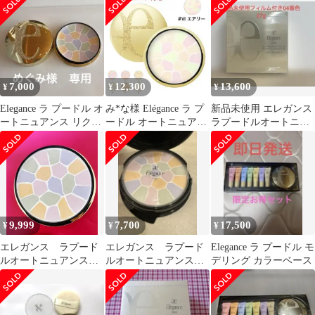
イスパウダー4番詰替
7,000
12,300
13,600
¥
¥
¥
Elegance ラ プードル オ
み*な様 Elégance ラ プ
新品未使用 エレガンス
ートニュアンス リクス
ードル オートニュアン
ラプードルオートニュ
ィーズ II
ス リクスィーズ VI
アンスリクスィーズ04
27g本体
9,999
7,700
17,500
¥
¥
¥
エレガンス ラプード
エレガンス ラプード
Elegance ラ プードル モ
ルオートニュアンス
ルオートニュアンスリ
デリング カラーベース
リクスィーズⅠ
クスィーズI フェイス
パウダー