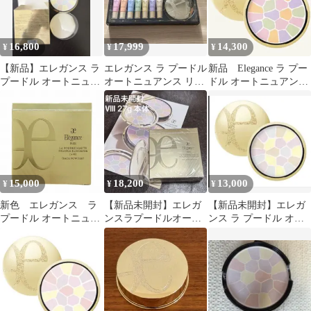
16,800
17,999
14,300
¥
¥
¥
【新品】エレガンス ラ
エレガンス ラ プードル
新品 Elegance ラ プー
プードル オートニュア
オートニュアンス リク
ドル オートニュアンス
ンス リクスィーズ IV
スィーズ スペシャルキ
リクスィーズ I 27g
ットI
15,000
18,200
13,000
¥
¥
¥
新色 エレガンス ラ
【新品未開封】エレガ
【新品未開封】エレガ
プードル オートニュア
ンスラプードルオート
ンス ラ プードル オー
ンス リクスィーズ Ⅸ
ニュアンスリクスィー
トニュアンス IV レフ
( フェイスパウダー)
ズ27g VIII
ィル
09 レフィル
ELEGANCE 新品