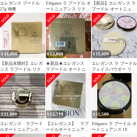
エレガンス プードル
Elégance ラ プードル オ
【新品】エレガンス ラ
27g Ⅷ番
ートニュアンス リクス
プードル オートニュア
ィーズ レフィル
ンス リクスィーズⅠ ア
ルビオン
16,000
13,000
11,400
¥
¥
¥
【新品未開封】エレガ
★新品★エレガンス
エレガンス ラ プードル
ンス ラプードル リクス
ラプードル オートニュ
フェイスパウダー リク
ィーズ I （2aNおまけ
アンス リクスィーズ
スィーズ VIII
付）
III
11,000
12,799
11,500
¥
¥
¥
エレガンス ラプード
【エレガンス】 ラプ
Elégance ラ プードル オ
ルオートニュアンス
ードルオートニュアン
ートニュアンス IX
リクスィーズⅠ
スリクスィーズⅣフェ