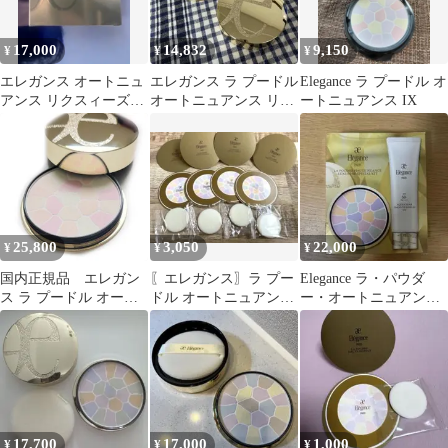
17,000
14,832
9,150
¥
¥
¥
エレガンス オートニュ
エレガンス ラ プードル
Elegance ラ プードル オ
アンス リクスィーズ
オートニュアンス リク
ートニュアンス IX
III 27g フェイスパウダ
スィーズ I
ー
25,800
3,050
22,000
¥
¥
¥
国内正規品 エレガン
〖エレガンス〗ラ プー
Elegance ラ・パウダ
ス ラ プードル オート
ドル オートニュアンス
ー・オートニュアンス
ニュアンス リクスィー
S Ⅰ 0.2gサンプル4個
スペシャルキット
ズ I 27g Elegance フェ
イスパウダー 本体 ケー
ス付
17,700
17,000
1,000
¥
¥
¥