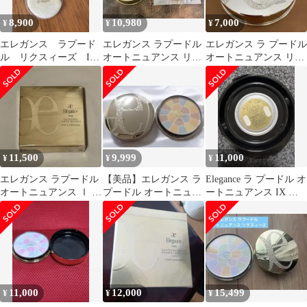
8,900
10,980
7,000
¥
¥
¥
エレガンス ラプード
エレガンス ラプードル
エレガンス ラ プードル
ル リクスィーズ I
オートニュアンス リク
オートニュアンス リク
27g
スィーズ I 27g
スィーズⅤ
11,500
9,999
11,000
¥
¥
¥
エレガンス ラプードル
​【美品】エレガンス ラ
Elegance ラ プードル オ
オートニュアンス Ⅰ 01
プードル オートニュア
ートニュアンス IX レ
フェイスパウダー
ンス リクスィーズ III
フィル
11,000
12,000
15,499
¥
¥
¥