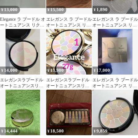
13,000
15,500
1,890
¥
¥
¥
Elegance ラ プードル オ
エレガンス ラ プードル
エレガンス ラ プードル
ートニュアンス リクス
オートニュアンス リク
オートニュアンス リク
ィーズ IV
スィーズ スペシャルキ
スィーズ I エレガント
ット
27g
14,000
13,980
17,000
¥
¥
¥
エレガンスラプードル
エレガンスラプードル
エレガンス ラ プードル
オートニュアンスリク
オートニュアンスリク
オートニュアンス リク
スィーズ 27g 6番レフィ
スィーズ 27g 1番
スィーズ IV 27g
ル
14,444
18,500
9,859
¥
¥
¥