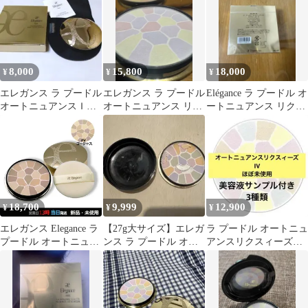
8,000
15,800
18,000
¥
¥
¥
エレガンス ラ プードル
エレガンス ラ プードル
Elégance ラ プードル オ
オートニュアンスＩ本
オートニュアンス リク
ートニュアンス リクス
体
スィーズ IX 09
ィーズ V
18,700
9,999
12,900
¥
¥
¥
エレガンス Elegance ラ
【27g大サイズ】エレガ
ラ プードル オートニュ
プードル オートニュア
ンス ラ プードル オー
アンスリクスィーズレ
ンス リクスィーズ V ゴ
トニュアンスリクスィ
フィル IV ほぼ未使用
ージャス 27g ヤマト便k
ーズ I
美容液付き