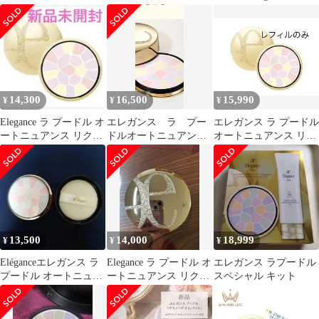
ストパウダー 27g
クスィーズＶ♥
14,300
16,500
15,990
¥
¥
¥
Elegance ラ プードル オ
エレガンス ラ プー
エレガンス ラ プードル
ートニュアンス リクス
ドルオートニュアンス
オートニュアンス リク
ィーズ Ⅸ 本体27g
リクスィーズⅨ27g本体
スィーズ 〈フェイスパ
ウダー〉 Ⅸ
13,500
14,000
18,999
¥
¥
¥
Eléganceエレガンス ラ
Elegance ラ プードル オ
エレガンス ラプードル
プードル オートニュア
ートニュアンス リクス
スペシャル キット
ンスリクスィーズ Ⅷ
ィーズ IX
27g