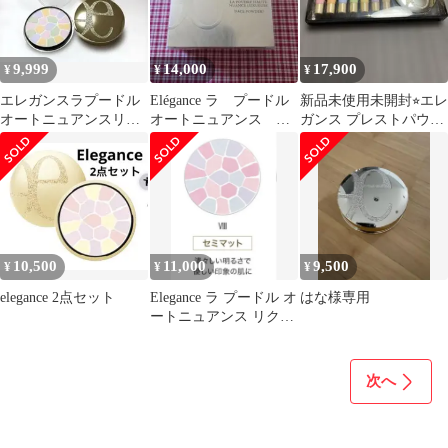
9,999
14,000
17,900
¥
¥
¥
エレガンスラプードル
Elégance ラ プードル
新品未使用未開封⭐︎エレ
オートニュアンスリク
オートニュアンス リ
ガンス プレストパウダ
スィーズ I
クスィーズ 08
ー セット
10,500
11,000
9,500
¥
¥
¥
elegance 2点セット
Elegance ラ プードル オ
はな様専用
ートニュアンス リクス
ィーズ VIII
次へ