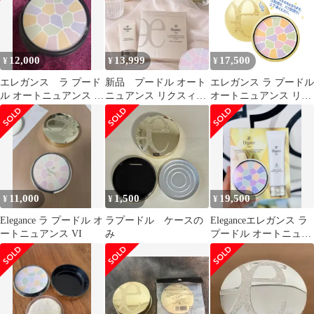
12,000
13,999
17,500
¥
¥
¥
エレガンス ラ プード
新品 プードル オート
エレガンス ラ プードル
ル オートニュアンス I
ニュアンス リクスィー
オートニュアンス リク
レフィル
ズ ⑧レフィル モデリ
スィーズ I IV VI 27g フ
ングBE付き
ェイスパウダー レフィ
ル 詰め替え用品 ケース
別売り 専用パフ別売り
一番 四番 六番 3色 大
人気 凛と気高い クリア
Elegance アルビオン
11,000
1,500
19,500
¥
¥
¥
ALBION
Elegance ラ プードル オ
ラプードル ケースの
Eleganceエレガンス ラ
ートニュアンス VI
み
プードル オートニュア
ンス スペシャルキット
27g