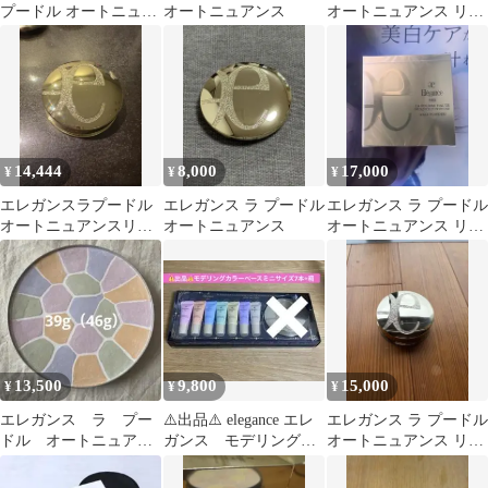
プードル オートニュア
オートニュアンス
オートニュアンス リク
ンス リクスィーズ IV
スィーズ VI 27g
本体
14,444
8,000
17,000
¥
¥
¥
エレガンスラプードル
エレガンス ラ プードル
エレガンス ラ プードル
オートニュアンスリク
オートニュアンス
オートニュアンス リク
スィーズⅥ
スィーズ I 27g
13,500
9,800
15,000
¥
¥
¥
エレガンス ラ プー
⚠️出品⚠️ elegance エレ
エレガンス ラ プードル
ドル オートニュアン
ガンス モデリングカ
オートニュアンス リク
ス リクスィーズ Ⅰ
ラーベース ミニサイ
スィーズ I エレガント
レフィル パウダー
ズ 7本
27g