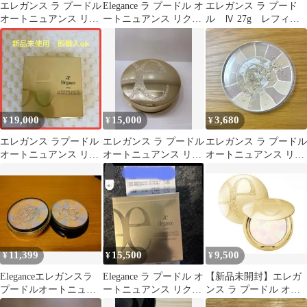
エレガンス ラ プードル
Elegance ラ プードル オ
エレガンス ラ プード
オートニュアンス リク
ートニュアンス リクス
ル Ⅳ 27g レフィ
スィーズ VIII 新品未使
ィーズ スペシャルキッ
ル 大きい方
用
ト
19,000
15,000
3,680
¥
¥
¥
エレガンス ラプードル
エレガンス ラ プードル
エレガンス ラ プードル
オートニュアンス リク
オートニュアンス リク
オートニュアンス リク
スィーズ Ⅲ 本体27g
スィーズ VI
スィーズ V フェイスパ
ウダー
11,399
15,500
9,500
¥
¥
¥
Eleganceエレガンスラ
Elegance ラ プードル オ
【新品未開封】エレガ
プードルオートニュア
ートニュアンス リクス
ンス ラ プードル オー
ンスリクスィーズⅡ
ィーズ Ⅳ 27g
トニュアンス VIパウダ