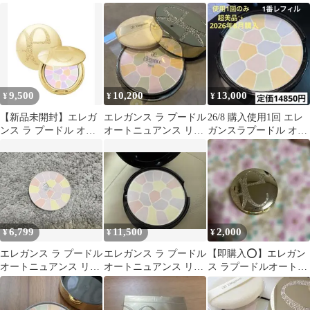
スィーズ III 容器のみ
スィーズ Ⅰ 27g
スィーズ IX レフィル
9,500
10,200
13,000
¥
¥
¥
【新品未開封】エレガ
エレガンス ラ プードル
26/8 購入使用1回 エレ
ンス ラ プードル オー
オートニュアンス リク
ガンスラプードル オー
トニュアンス Ⅰ 1番 パ
スィーズ Ⅰ（1番）27g
トニュアンスリクスィ
ウダー
ーズ I
6,799
11,500
2,000
¥
¥
¥
エレガンス ラ プードル
エレガンス ラ プードル
【即購入⭕️】エレガン
オートニュアンス リク
オートニュアンス リク
ス ラプードルオートニ
スィーズⅨ
スィーズ IX 9 レフィル
ュアンスリクスィーズ
Ⅷ