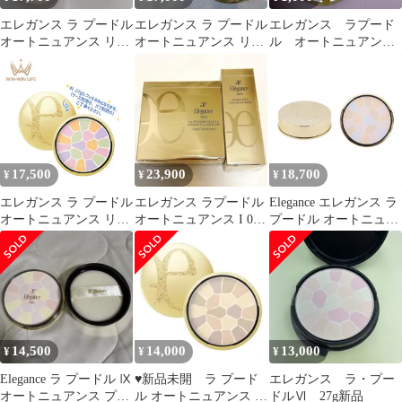
エレガンス ラ プードル
エレガンス ラ プードル
エレガンス ラプード
オートニュアンス リク
オートニュアンス リク
ル オートニュアンスS
スィーズ フェイスパウ
スィーズ IV 04
IX
ダー I
17,500
23,900
18,700
¥
¥
¥
エレガンス ラ プードル
エレガンス ラプードル
Elegance エレガンス ラ
オートニュアンス リク
オートニュアンス I 01
プードル オートニュア
スィーズ I IV VI 27g フ
モデリングカラーアッ
ンス リクスィーズ II 02
ェイスパウダー レフィ
プベース
27g フェイスパウダー
ル 詰め替え用品 ケース
透明感 本体[ネコポス]
別売り 専用パフ別売り
一番 四番 六番 3色 大
人気 凛と気高い クリア
Elegance アルビオン
14,500
14,000
13,000
¥
¥
¥
ALBION
Elegance ラ プードル Ⅸ
♥新品未開 ラ プード
エレガンス ラ・プー
オートニュアンス プレ
ル オートニュアンス リ
ドルⅥ 27g新品