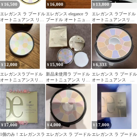
16,500
16,000
13,800
¥
¥
¥
エレガンス ラ プードル
エレガンス elegance ラ
エレガンス ラプードル
オートニュアンス リク
プードル オートニュア
オートニュアンスリク
スィーズ IX
ンス リクスィーズ V
スィーズ IX レフィル
27ｇ
12,000
15,900
6,333
¥
¥
¥
エレガンスラプードル
新品未使用ラ プードル
エレガンス ラ プードル
オートニュアンスリク
オートニュアンス リク
オートニュアンス リ
スィーズI パウダー
スィーズ フェイスパウ
クズィーズ ２番
ダー I
17,000
4,000
17,000
¥
¥
¥
1個のみ！エレガンスラ
エレガンス ラ プードル
エレガンス ラ プードル