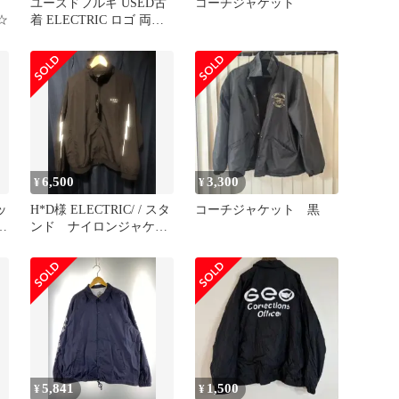
ユーズドフルギ USED古
コーチジャケット
☆
着 ELECTRIC ロゴ 両面
プリント ブラック ナイ
ロン コーチ ジャケット
裾ドローコード メンズ
JPN：L
6,500
3,300
¥
¥
ッ
H*D様 ELECTRIC/ / スタ
コーチジャケット 黒
ンド ナイロンジャケッ
ト/ 新品 ブラック
5,841
1,500
¥
¥