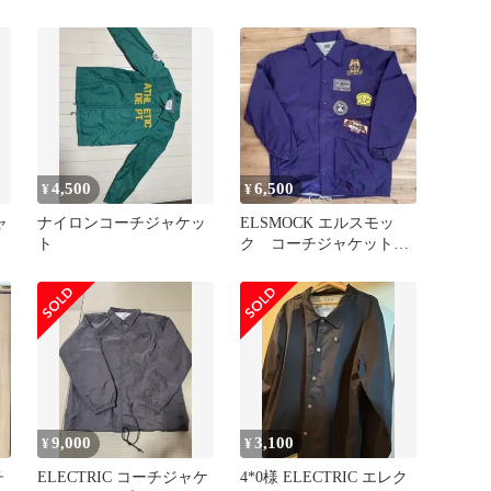
4,500
6,500
¥
¥
ャ
ナイロンコーチジャケッ
ELSMOCK エルスモッ
ト
ク コーチジャケット
パープル 38
9,000
3,100
¥
¥
チ
ELECTRIC コーチジャケ
4*0様 ELECTRIC エレク