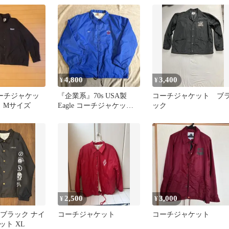
4,800
3,400
¥
¥
 コーチジャケッ
『企業系』70s USA製
コーチジャケット ブ
 Mサイズ
Eagle コーチジャケット
ック
ブルー 刺繍 アメカジ
2,500
3,000
¥
¥
C ブラック ナイ
コーチジャケット
コーチジャケット
ット XL