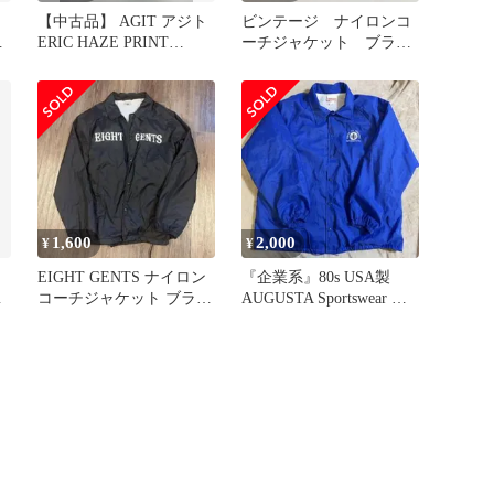
【中古品】 AGIT アジト
ビンテージ ナイロンコ
ジ
ERIC HAZE PRINT
ーチジャケット ブラッ
ッ
COACH JACKET エリッ
ク
ク ヘイズ プリント コー
チジャケット メンズ ア
ウター 【142-260322-em-
23-min】
1,600
2,000
¥
¥
EIGHT GENTS ナイロン
『企業系』80s USA製
ジ
コーチジャケット ブラッ
AUGUSTA Sportswear コ
ク L
ーチジャケット