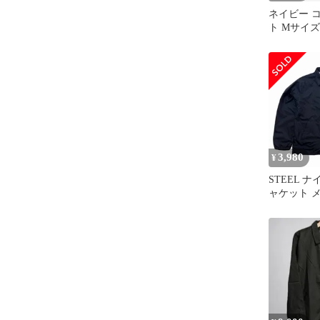
ネイビー 
ト Mサイズ
3,980
¥
STEEL 
ャケット メ
ブラック 
ット 黒 背