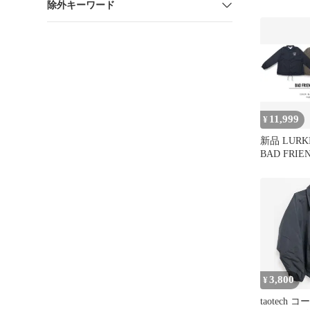
除外キーワード
11,999
¥
新品 LURKI
BAD FRIE
JACKET ラーキングクラ
ス コーチ
3,800
¥
taotech