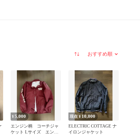
並び替え
5,000
10,000
¥
現在 ¥
ケ
エンジン柄 コーチジャ
ELECTRIC COTTAGE ナ
ケット Lサイズ エンジ
イロンジャケット
ン限定カラー