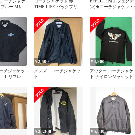
T コーチジャケ
コーチジャケット 赤
EFFECTEN(エフェクテ
トブルー Mサイ
TIME LIFE バックプリン
ン)★コーチジャケット
ト L ナイロン
2,500
4,900
¥
¥
ーチジャケッ
メンズ コーチジャケッ
アウター コーチジャケ
 L リフレク
ト
ト ナイロンジャケット
プリント
23,300
5,830
¥
¥