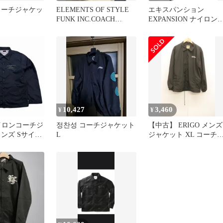
コーチジャケッ
ELEMENTS OF STYLE
エキスパンション
FUNK INC.COACH
EXPANSION ナイロン
JACKET
ャケット コーチジャケ
ト ジャケット ブラック
103MT-3893
10,427
3,460
¥
¥
ナイロンコーチジ
정찬성 コーチジャケット
【中古】 ERIGO メンズ
ンズ Sサイズ
L
ジャケット XL コーチ
ナイロンジャケ
ャケット ERIGO XL 黒
ロゴ
ブラック プリント