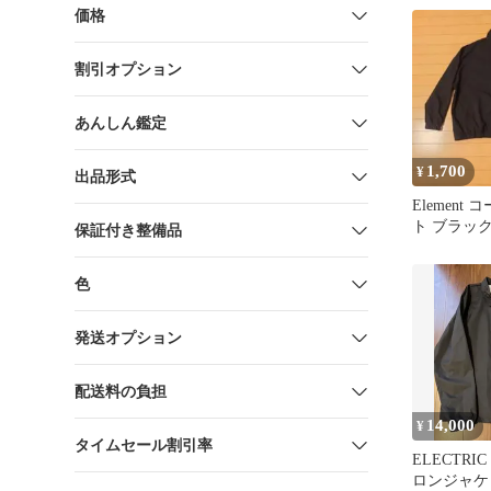
価格
割引オプション
あんしん鑑定
1,700
¥
出品形式
Element
ト ブラック
保証付き整備品
色
発送オプション
配送料の負担
14,000
¥
タイムセール割引率
ELECTRI
ロンジャケ