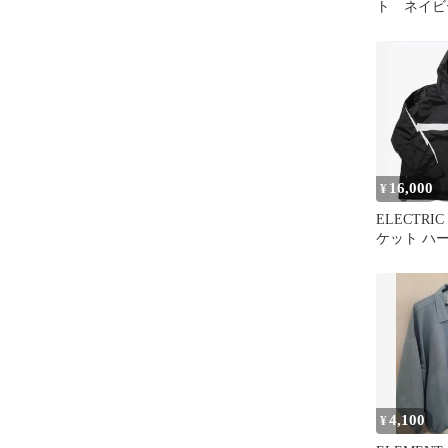
ト ネイビ
16,000
¥
ELECTR
ケット ハ
ラック
4,100
¥