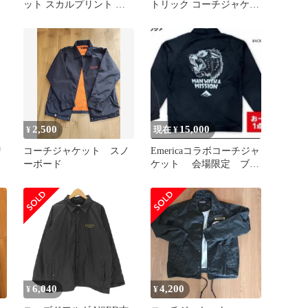
ット スカルプリント 新
トリック コーチジャケッ
品 Lサイズ カーキ
ト 撥水ジャケット
2,500
15,000
¥
現在 ¥
リ
コーチジャケット スノ
Emericaコラボコーチジャ
ーボード
ケット 会場限定 ブラ
ック 黒 Mサイズ
6,040
4,200
¥
¥