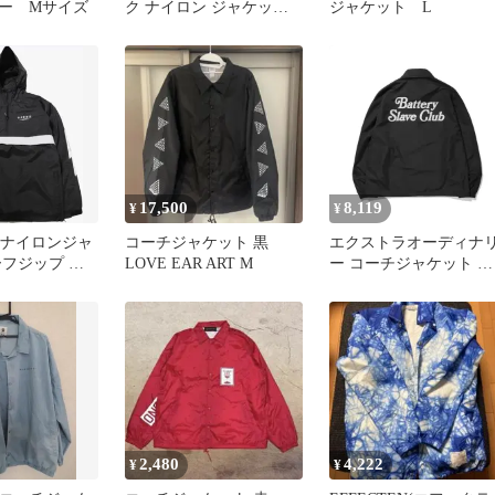
ー Mサイズ
ク ナイロン ジャケット
ジャケット L
Lサイズ
17,500
8,119
¥
¥
IC ナイロンジャ
コーチジャケット 黒
エクストラオーディナ
ーフジップ ブ
LOVE EAR ART M
ー コーチジャケット ブ
ラック (M)
2,480
4,222
¥
¥