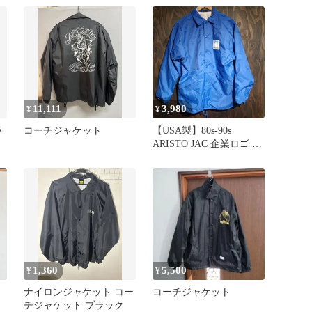
11,111
3,980
¥
¥
ラ
コーチジャケット
【USA製】80s-90s
ARISTO JAC 企業ロゴ コ
ーチジャケット M 青 ヴ
ィンテージ アメリカ製
アリストジャック 裏起毛
1,360
5,500
¥
¥
ナイロンジャケット コー
コーチジャケット
チジャケット ブラック