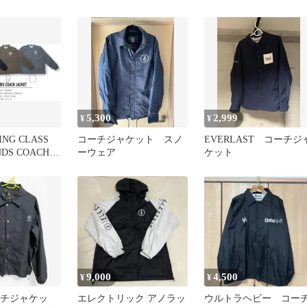
5,300
2,999
¥
¥
NG CLASS
コーチジャケット スノ
EVERLAST コーチジ
NDS COACH
ーウェア
ケット
ジャケット
9,000
4,500
¥
¥
 コーチジャケッ
エレクトリック アノラッ
ウルトラヘビー コー