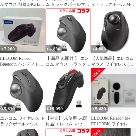
ルマウス 無線2.4GHz
ム トラックボールマウ
ィトラックボール M-
本体
ス
RT1BR BK リラコン
7,200
4,830
4,888
¥
¥
¥
ELECOM Relacon
【 新品 未開封 】 エレ
【人気商品】エレコム
Bluetooth ハンディトラ
コム マウス トラックボ
マウス ワイヤレス (レ
ックボール
ール IST 人工ルビーモ
シーバー付属) トラッ
デル [IR LED /無線(ワ
クボール 人差し指用 8
イヤレス) /5ボタン
ボタン ブラック M-
/USB] ブラック M-
DT2DRBK
IT10DRBK 未使用 送料
無料
5,810
19,050
5,480
¥
¥
¥
エレコム ワイヤレス ト
【中古】(未使用･未開
ELECOM Relacon M-
ラックボールマウス
封品)エレコム マウス
RT1DRBK ワイヤレス
IST 無線2.4GHz 親指操
ワイヤレス (レシーバ
トラックボール
作 36mmボール 人工ル
ー付属) トラックボー