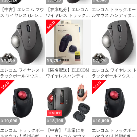
16,320
7,433
4,500
¥
¥
¥
【中古】エレコム マウ
【在庫処分】エレコム
エレコム トラックボー
ス ワイヤレス (レシー
ワイヤレス トラックボ
ルマウス ハンディタイ
バー付属) トラックボ
ールマウス Bluetooth
プ Relacon
ール ハンディタイプ
IST (イスト) シリーズ
Relacon メディアコント
5ボタン 親指操作 ベア
ロールボタン搭載 静音
リング支持 Windows
ブラック M-RT1DRB
Mac Chromebook ブラッ
ク 2 M-IT11BRABK
7,690
5,799
7,970
¥
¥
¥
エレコム ワイヤレス ト
【匿名配送】ELECOM
エレコム ワイヤレス ト
ラックボールマウス
ワイヤレスハンディト
ラックボールマウス
Bluetooth IST (アイエス
ラックボール Relacon
Bluetooth IST イスト シ
ティー) シリーズ 5ボタ
リーズ 5ボタン 親指操
ン 親指操作 ベアリング
作 ベアリング支持
支持 Windows Mac
Windows Mac
Chromebook ブラック 2
Chromebook ブラック 2
M-IT11BRABK
M-IT11BRABK
10%OFF
10,090
18,108
10,090
¥
¥
¥
エレコム トラックボー
【中古】「非常に良
エレコム トラックボー
ルマウス/人差指/8ボタ
い」エレコム マウス
ルマウス/人差指/8ボタ