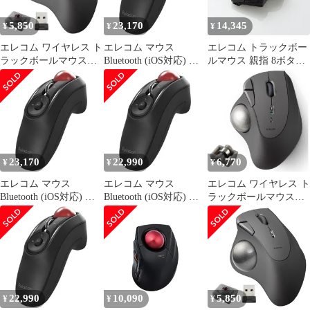
RT1BRXBK
5,850
23,170
14,345
¥
¥
¥
エレコム ワイヤレス ト
エレコム マウス
エレコム トラックボー
ラックボールマウス
Bluetooth (iOS対応) ト
ルマウス 親指 8ボタン
IST 無線2.4GHz 親指操
ラックボール ハンディ
チルト機能 有線 無線
作 36mmボール 人工ル
タイプ Relacon メディ
Bluetooth 1000万回耐久
ビー支持 5ボタン
アコントロールボタン
ブラック M-
Windows Mac
搭載 静音 ブラック M-
XPT1MRBK （1点）
Chromebook ブラック
RT1BRBK
M-IT10DRBK [ブラッ
ク] [人工ルビー] [無線
23,170
22,990
6,770
¥
¥
¥
2.4GHz]
エレコム マウス
エレコム マウス
エレコム ワイヤレス ト
Bluetooth (iOS対応) ト
Bluetooth (iOS対応) ト
ラックボールマウス
ラックボール ハンディ
ラックボール ハンディ
Bluetooth IST イスト シ
タイプ Relacon メディ
タイプ Relacon メディ
リーズ 5ボタン 親指操
アコントロールボタン
アコントロールボタン
作 ベアリング支持
搭載 静音 ブラック M-
搭載 静音 ブラック M-
Windows Mac
RT1BRBK
RT1BRBK
Chromebook ブラック 2
M-IT11BRABK
22,990
10,090
5,850
¥
¥
¥