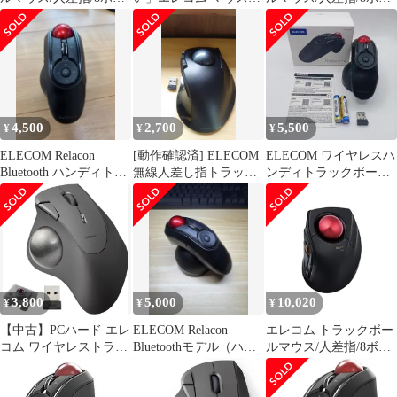
ン/有線/無線/Bluetooth/
Bluetooth (iOS対応) ト
ン/有線/無線/Bluetooth/
ブラック
ラックボール Sサイズ
ブラック
小型 親指 5ボタン 静音
ブラック M-
MT1BRSBK
4,500
2,700
5,500
¥
¥
¥
ELECOM Relacon
[動作確認済] ELECOM
ELECOM ワイヤレスハ
Bluetooth ハンディトラ
無線人差し指トラック
ンディトラックボール
ックボール
ボールマウス本体
Relacon(リラコン)
3,800
5,000
10,020
¥
¥
¥
【中古】PCハード エレ
ELECOM Relacon
エレコム トラックボー
コム ワイヤレストラッ
Bluetoothモデル（ハン
ルマウス/人差指/8ボタ
クボール IST 5ボタン
ディトラックボール）
ン/有線/無線/Bluetooth/
(ブラック)[M-
ブラック