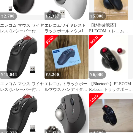
ボタン搭載 静音 ブラッ
ク M-RT1DRB
2,700
7,337
5,000
¥
¥
¥
エレコム マウス ワイヤ
エレコムワイヤレスト
【動作確認済】
レス (レシーバー付属)
ラックボールマウスIST
ELECOM エレコム
トラックボール ブラッ
無線2.4GHz親指操作
Relacon リラコン マウ
ク
36mmボール人工ルビー
ス ブラック
支持5ボタン
WindowsMacChromeboo
kホワイ
19,044
5,200
6,000
¥
¥
¥
エレコム マウス ワイヤ
エレコム トラックボー
【Bluetooth】ELECOM
レス (レシーバー付属)
ルマウス ハンディタイ
Relacon トラックボール
トラックボール ハンデ
プ Relacon
マウス
ィタイプ Relacon メデ
ィアコントロールボタ
ン搭載 静音 ブラック
M-RT1DRBK(中古品)