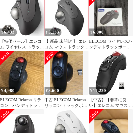
ビー支持 5ボタン
ル ハンディタイプ
Windows Mac
Relacon メディアコント
Chromebook ブラック
ロールボタン搭載 静音
M-IT10DRBK [ブラッ
ブラック M-RT1DRB
ク] [人工ルビー] [無線
6,433
5,133
6,000
¥
¥
¥
2.4GHz]
【特価セール】エレコ
【 新品 未開封 】 エレ
ELECOM ワイヤレスハ
ム ワイヤレス トラック
コム マウス トラックボ
ンディトラックボール
ボールマウス Bluetooth
ール IST 人工ルビーモ
Relacon(リラコン)
IST (イスト) シリーズ
デル [IR LED /無線(ワ
5ボタン 親指操作 ベア
イヤレス) /5ボタン
リング支持 Windows
/Bluetooth] ブラック M-
Mac Chromebook ブラッ
IT10BRBK 未使用 送料
ク 2 M-IT11BRABK
無料
4,980
3,600
17,220
¥
¥
¥
ELECOM Relacon リラ
中古 ELECOM Relacon
【中古】【非常に良
コン ハンディトラッ
リラコン トラックボー
い】エレコム マウス ワ
クボール 本体
ル本体 ワイヤレス
イヤレス (レシーバー
付属) トラックボール
ハンディタイプ Relacon
メディアコントロール