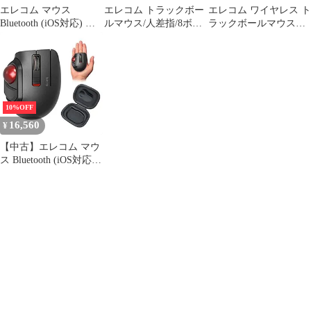
エレコム マウス
エレコム トラックボー
エレコム ワイヤレス ト
Bluetooth (iOS対応) ト
ルマウス/人差指/8ボタ
ラックボールマウス
ラックボール ハンディ
ン/有線/無線/Bluetooth/
IST 無線2.4GHz 親指操
タイプ Relacon メディ
ブラック
作 36mmボール 人工ル
アコントロールボタン
ビー支持 5ボタン
搭載 静音 ブラック M-
Windows Mac
RT1BRBK
Chromebook ブラック
M-IT10DRBK [ブラッ
10%OFF
ク] [人工ルビー] [無線
16,560
¥
2.4GHz]
【中古】エレコム マウ
ス Bluetooth (iOS対応)
トラックボール Sサイ
ズ 小型 親指 5ボタン
静音 ブラック M-
MT1BRSBK