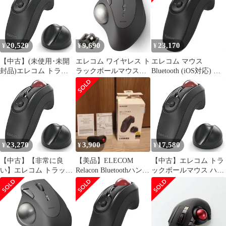
IT10DRBK]
20,520
9,690
23,170
¥
¥
¥
【中古】(未使用･未開
エレコム ワイヤレス ト
エレコム マウス
封品)エレコム トラッ
ラックボールマウス
Bluetooth (iOS対応) ト
クボールマウス ハンデ
Bluetooth IST (アイエス
ラックボール ハンディ
ィタイプ Relacon メデ
ティー) シリーズ 5ボタ
タイプ Relacon メディ
ィアコントロールボタ
ン 親指操作 ベアリング
アコントロールボタン
ン搭載 スタンド付 静音
支持 Windows Mac
搭載 静音 ブラック M-
Bluetooth ブラック M-
Chromebook ブラック 2
RT1BRBK
RT1BRXBK
M-IT11BRABK★
95552811
23,270
3,900
17,580
¥
¥
¥
【中古】【非常に良
【美品】ELECOM
【中古】エレコム トラ
い】エレコム トラック
Relacon Bluetoothハンデ
ックボールマウス ハン
ボールマウス ハンディ
ィトラックボール
ディタイプ Relacon メ
タイプ Relacon メディ
ディアコントロールボ
アコントロールボタン
タン搭載 スタンド付 静
搭載 スタンド付 静音
音 Bluetooth ブラック
Bluetooth ブラック M-
M-RT1BRXBK