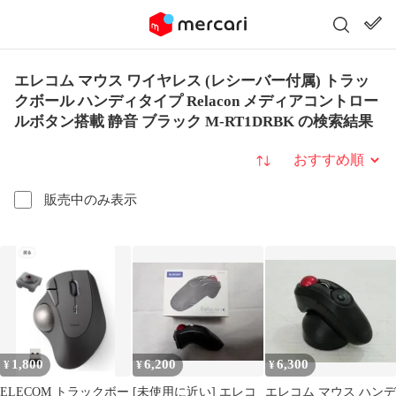
エレコム マウス ワイヤレス (レシーバー付属) トラッ
クボール ハンディタイプ Relacon メディアコントロー
ルボタン搭載 静音 ブラック M-RT1DRBK の検索結果
並び替え
販売中のみ表示
1,800
6,200
6,300
¥
¥
¥
ELECOM トラックボー
[未使用に近い] エレコ
エレコム マウス ハンデ