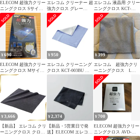
ELECOM 超強力クリー
エレコム クリーナー 超
エレコム 液晶用 クリー
ニングクロス Sサイズ
強力クロス グレー
ニングクロス KCT-
KCT-007GY
AVD-TVCC01
003BU
690
950
399
¥
¥
¥
ELECOM 超強力クリー
エレコム クリーニング
エレコム 超強力クリ
ニングクロス Mサイズ
クロス KCT-003BU （1
ーニングクロス Lサ
KCT-006GY
点）
イズ KCT-008GY
3,666
2,374
700
¥
¥
¥
【新品】 エレコム クリ
【新品・5営業日で発
ELECOM 超強力クリー
ーニングクロス クロス
送】ELECOM エレコム
ニングクロス AVD-
静電気抑制タイプ 超強
クリーニングクロス／
TVCC01 新品未使用