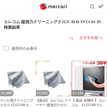
エレコム 超強力クリーニングクロス AVD-TVCC01 の
検索結果
並び替え
販売中のみ表示
1,480
2,535
1,242
¥
¥
¥
テレビ用クリーニング
【新品】 エレコム クリ
【 新品 未開封 】 エレ
クロス ELECOM エレ
ーナー 超強力クロス グ
コム ELECOM テレビ