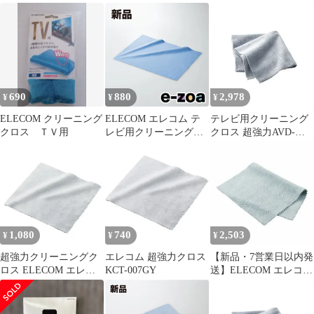
コム AVD-TVCC01
レー AVD-TVCC01 0
用クリーニングクロス
【普通郵便にて5営業日
(2WAYタイプ) AVD-
以内発送】
TVCC02 未使用 送料無
料
690
880
2,978
¥
¥
¥
ELECOM クリーニング
ELECOM エレコム テ
テレビ用クリーニング
クロス ＴＶ用
レビ用クリーニングク
クロス 超強力AVD-
ロス（大判） AVD-
TVCC01【エレコム】
TVCCMN (2242609)
1,080
740
2,503
¥
¥
¥
超強力クリーニングク
エレコム 超強力クロス
【新品・7営業日以内発
ロス ELECOM エレコ
KCT-007GY
送】ELECOM エレコム
ム KCT-007GY 【普
AVD-TVCC01M 液晶ク
通郵便にて5営業日以内
リーナー クリーニング
発送】
クロス 超極細繊維 ベリ