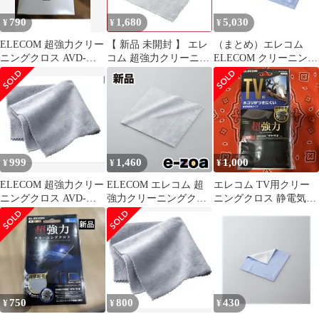
790
1,680
5,030
¥
¥
¥
ELECOM 超強力クリー
【 新品 未開封 】 エレ
（まとめ）エレコム
ニングクロス AVD-
コム 超強力クリーニン
ELECOM クリーニング
TVCC01 新品未使用
グクロス「Ｓサイズ」
クロス KCT-004BU〔×5
品
KCT‐007GY 未使用 送
セット〕
料無料
999
1,460
1,000
¥
¥
¥
ELECOM 超強力クリー
ELECOM エレコム 超
エレコム TV用クリー
ニングクロス AVD-
強力クリーニングクロ
ニングクロス 静電気抑
TVCC01
スS KCT-007GY
制タイプ AVD-
(2373544)
TVCCAS01
750
800
430
¥
¥
¥