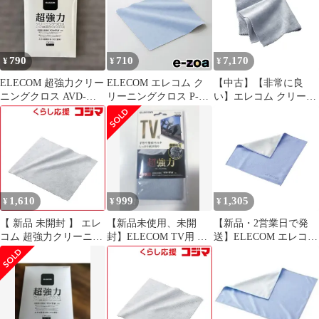
ーマX 水洗い可 グレー
AVDTVCC01M【沖縄離
島販売不可】
790
710
7,170
¥
¥
¥
ELECOM 超強力クリー
ELECOM エレコム ク
【中古】【非常に良
ニングクロス AVD-
リーニングクロス P-
い】エレコム クリーナ
TVCC01 新品未使用
KCT1515 (2280888)
ー 超強力クロス グレー
品
AVD-TVCC01
1,610
999
1,305
¥
¥
¥
【 新品 未開封 】 エレ
【新品未使用、未開
【新品・2営業日で発
コム 超強力クリーニン
封】ELECOM TV用 超
送】ELECOM エレコム
グクロス「Ｍサイズ」
強力 クリーニングクロ
ELECOM クリーニング
KCT‐006GY 未使用 送
ス 厚手
クロス KCT-003BU
料無料