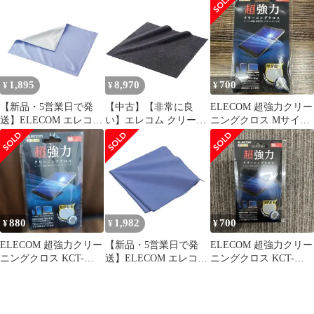
力 ほこりがつきにくい
静電気抑制タイプ／ブ
品
日本製 ブラック AVD-
ラック(KCT-009BKAS)
TVCCAS01 1
1,895
8,970
700
¥
¥
¥
【新品・5営業日で発
【中古】【非常に良
ELECOM 超強力クリー
送】ELECOM エレコム
い】エレコム クリーニ
ニングクロス Mサイズ
液晶用 クリーニングク
ングクロス クロス 静電
KCT-006GY
ロス (ブルー)(KCT-
気抑制タイプ 超強力 ほ
004BU)
こりがつきにくい 日本
製 ブラック AVD-
TVCCAS01
880
1,982
700
¥
¥
¥
ELECOM 超強力クリー
【新品・5営業日で発
ELECOM 超強力クリー
ニングクロス KCT-
送】ELECOM エレコム
ニングクロス KCT-
006GY Mサイズ新品未
DGK-003BU クリーニ
006GY Mサイズ新品未
使用品
ングクロス(M)(DGK-
使用品
003BU)