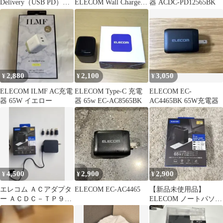
Delivery（USB PD）対
ELECOM Wall Charger
器 ACDC-PD12565BK
応AC充電器
EC-AC8565
AC8565BK：最大出力
65W 美品！管理
No.A134
2,880
2,100
3,050
¥
¥
¥
ELECOM ILMF AC充電
ELECOM Type-C 充電
ELECOM EC-
器 65W イエロー
器 65w EC-AC8565BK
AC4465BK 65W充電器
4,500
2,900
2,900
¥
¥
¥
エレコム ＡＣアダプタ
ELECOM EC-AC4465
【新品未使用品】
ー ＡＣＤＣ－ＴＰ９５
ELECOM ノートパソコ
６５ＢＫ
ン用AC充電器 65W