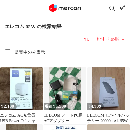
エレコム 65W の検索結果
並び替え
販売中のみ表示
2,100
1,500
4,999
¥
現在 ¥
¥
エレコム AC充電器
ELECOM ノートPC用
ELECOM モバイルバッ
USB Power Delivery
ACアダプター
テリー 20000mAh 65W
65W ホワイト
TOSHIBA用