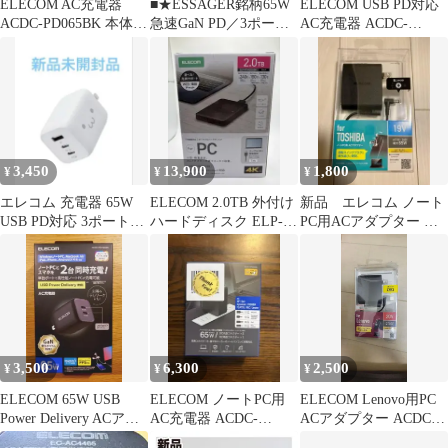
ELECOM AC充電器
■★ESSAGER銘柄65W
ELECOM USB PD対応
ACDC-PD065BK 本体
急速GaN PD／3ポート
AC充電器 ACDC-
タイプC
＼検 cio elecom
PD1165BK
3,450
13,900
1,800
¥
¥
¥
エレコム 充電器 65W
ELECOM 2.0TB 外付け
新品 エレコム ノート
USB PD対応 3ポート
ハードディスク ELP-
PC用ACアダプター 丸
Type-C USB-A
HTV020UBK
型コネクタ 19V 東芝
3,500
6,300
2,500
¥
¥
¥
ELECOM 65W USB
ELECOM ノートPC用
ELECOM Lenovo用PC
Power Delivery ACアダ
AC充電器 ACDC-
ACアダプター ACDC-
プター
TP9565BK
2065LEBK