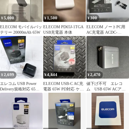
5,000
1,500
300
¥
¥
¥
ELECOM モバイルバッ
ELECOM PD65J-1TGA
ELECOM ノートPC用
テリー 20000mAh 65W
USB充電器 本体
AC充電器 ACDC-
TP9565BK
2,699
4,444
2,470
¥
¥
¥
エレコム USB Power
ELECOM USB-C AC充
値下げ不可 エレコ
Delivery規格対応 65W
電器 65W PD対応 ケー
ム USB 65W ACアダ
AC充電器
ブル付き2m
プター充電器 typec