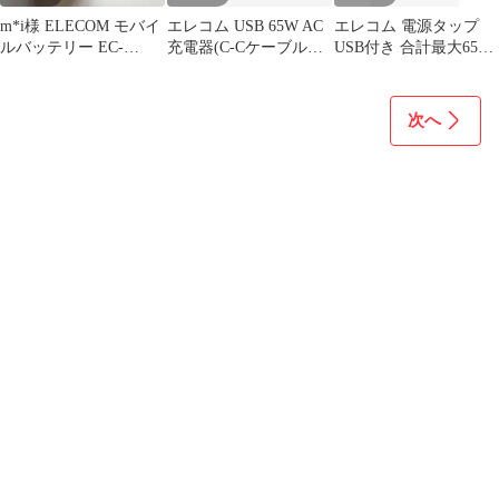
m*i様 ELECOM モバイ
エレコム USB 65W AC
エレコム 電源タップ
ルバッテリー EC-
充電器(C-Cケーブル付
USB付き 合計最大65W
C17LBK 大容量 USB-
属/2m)
PD対応 Type-C×2 USB-
A×1 ACプラグ×3 雷ガ
ード ホコリ防止シャッ
次へ
ター ブラック ECT-43-
3AC2BK 1