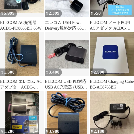
5,999
2,399
550
¥
¥
¥
ELECOM AC充電器
エレコム USB Power
ELECOM ノートPC用
ACDC-PD8665BK 65W
Delivery規格対応 65W
ACアダプタ ACDC-
AC充電器
SY1665BK
1,300
3,400
2,500
¥
¥
¥
ELECOM エレコム AC
ELECOM USB PD対応
ELECOM Charging Cube
アダプターACDC-
USB AC充電器 (USB
EC-AC8765BK
1965FUBK 65W
PD65W)
1,200
3,980
2,180
¥
¥
¥