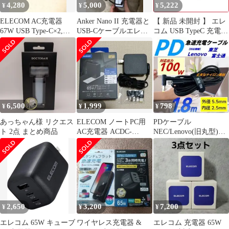
4,280
5,000
5,222
¥
¥
¥
ELECOM AC充電器
Anker Nano II 充電器と
【 新品 未開封 】 エレ
67W USB Type-C×2,
USB-Cケーブルエレコ
コム USB TypeC 充電器
USB-A×1
ム
PD PPS対応 合計出力
65W Type C ×2 USB A
×1 折りたたみプラグ
小型 軽量 ブラック
MPA-ACCP4465BK 未
使用 送料無料
6,500
1,999
798
¥
¥
¥
あっちゃん様 リクエス
ELECOM ノートPC用
PDケーブル
ト 2点 まとめ商品
AC充電器 ACDC-
NEC/Lenovo(旧丸型)
TP9565BK
DC(5.5/2.5)-C1.8m
2,650
3,200
7,200
¥
¥
¥
エレコム 65W キューブ
ワイヤレス充電器 &
エレコム 充電器 65W