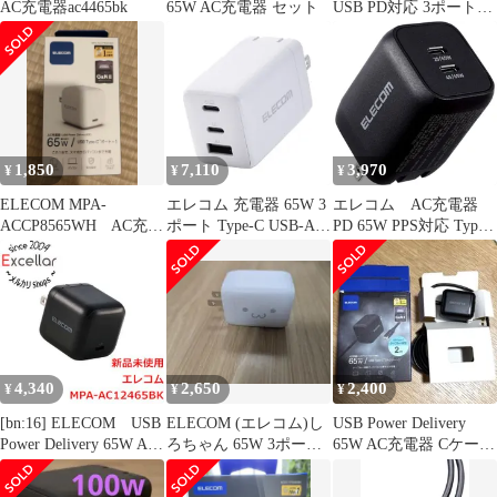
AC充電器ac4465bk
65W AC充電器 セット
USB PD対応 3ポート
Type-C USB-A
1,850
7,110
3,970
¥
¥
¥
ELECOM MPA-
エレコム 充電器 65W 3
エレコム AC充電器
ACCP8565WH AC充電
ポート Type-C USB-A
PD 65W PPS対応 Type-
器 ホワイト USB-C
USB PD対応 スイング
C×2 折りたたみプラグ
式プラグ採用 ホワイト
小型 軽量（ブラック）
EC-AC10367WHas
ACDC-PD4365BK
ae8c5c64
4,340
2,650
2,400
¥
¥
¥
[bn:16] ELECOM USB
ELECOM (エレコム)し
USB Power Delivery
Power Delivery 65W AC
ろちゃん 65W 3ポー
65W AC充電器 Cケーブ
充電器 MPA-
ト 充電器
ル一体型 2ｍ
AC12465BK ブラック