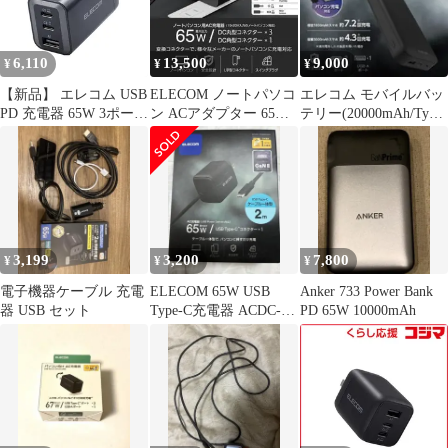
6,110
13,500
9,000
¥
¥
¥
【新品】 エレコム USB
ELECOM ノートパソコ
エレコム モバイルバッ
PD 充電器 65W 3ポート
ン ACアダプター 65W/
テリー(20000mAh/Type-
Type-C USB-A GaN採用
変換コネクター付属 10
C×2+USB-A)
PPS対応 3台同時充電
個
折りたたみ式プラグ
PSE技術基準適合
[iPhone 16 15 iPad
Macbook パソコンなど
対応] ブラック EC-A 1
3,199
3,200
7,800
¥
¥
¥
電子機器ケーブル 充電
ELECOM 65W USB
Anker 733 Power Bank
器 USB セット
Type-C充電器 ACDC-
PD 65W 10000mAh
PD8665BK