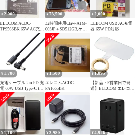
コネクターを採用】 充
電ケーブル ブラック エ
2,000
73,500
2,000
¥
¥
¥
レコム DC-PDF20BK
ELECOM ACDC-
32時間使用Claw-A1M-
ELECOM USB AC充電
TP956SBK 65W AC充電
003JP＋SD512GB,ケー
器 65W PD対応
器
ス,充電ケーブル
1,780
1,500
1,895
¥
¥
¥
充電ケーブル 2m PD 充
エレコムACDC-
【新品・5営業日で発
電 60W USB Type-C to
PA1665BK
送】ELECOM エレコム
DC丸型プラグ
ストラップホールシー
(5.5mm/2.5mm) 【 東芝
ト／1口タイプ／1枚入
富士通 NEC パソコン
り／ゴールド(P-
各種対応 】 ブラック
STHD1BRGD)
【普通郵便にて5営業日
以内発送】
1,100
2,980
4,926
¥
¥
¥