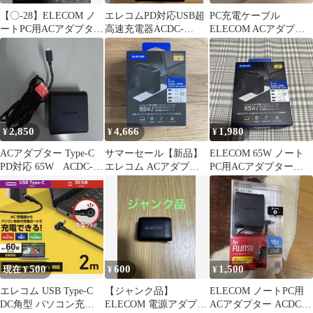
【〇-28】ELECOM ノ
エレコムPD対応USB超
PC充電ケーブル
ートPC用ACアダプター
高速充電器ACDC-
ELECOM ACアダプタ
65W NEC対応角コネク
PD0145BK(45W) ①
ー ACDC-TP9565
タ
2,850
4,666
1,980
¥
¥
¥
ACアダプター Type-C
サマーセール【新品】
ELECOM 65W ノート
PD対応 65W ACDC-
エレコム ACアダプター
PC用ACアダプター
PD0465BK
65W 変換コネクタ付属
ACOD-TP95568K
4種
500
600
1,500
現在 ¥
¥
¥
​エレコム USB Type-C
【ジャンク品】
ELECOM ノートPC用
DC角型 パソコン充電
ELECOM 電源アダプタ
ACアダプター ACDC-