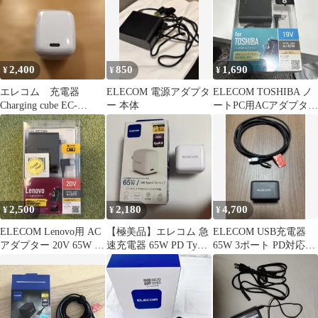
2,400
850
1,690
¥
¥
¥
エレコム 充電器
ELECOM 電源アダプタ
ELECOM TOSHIBA ノ
Charging cube EC-
ー 本体
ートPC用ACアダプター
AC8565WH
19V 65W
2,500
2,180
4,700
¥
¥
¥
ELECOM Lenovo用 AC
【極美品】エレコム 急
ELECOM USB充電器
アダプター 20V 65W 新
速充電器 65W PD Type-
65W 3ポート PD対応
品未使用
C 小型 GaN
2mケーブル付