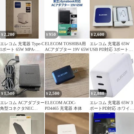
2,200
950
2,600
¥
¥
¥
エレコム 充電器 Type-C
ELECOM TOSHIBA用
エレコム 充電器 65W
1ポート 65W MPA-
ACアダプター 19V 65W
USB PD対応 3ポート
ACCP8565WH
Type-C USB-A
1,500
2,500
2,888
¥
¥
¥
エレコム ACアダプター
ELECOM ACDC-
エレコム 充電器 65W 3
角型コネクタNEC
PD4465 充電器 本体
ポートPD対応 ホワイト
ACDC-2065NEBK
Type-C USB-A