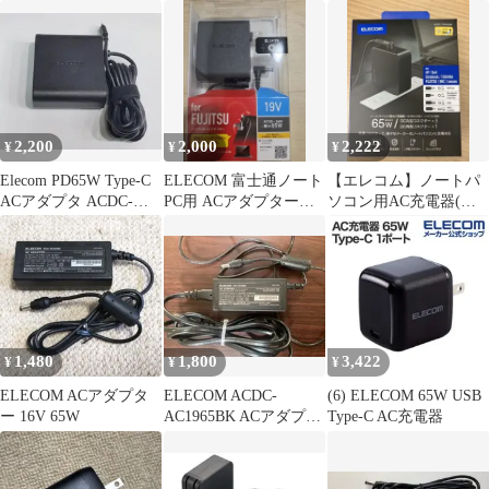
ケーブル 2m
ー PD65U-3UTOB 65w
1965FUBK
2,200
2,000
2,222
¥
¥
¥
Elecom PD65W Type-C
ELECOM 富士通ノート
【エレコム】ノートパ
ACアダプタ ACDC-
PC用 ACアダプター
ソコン用AC充電器(変
PD0465BK
19V 65W
換Tip4種付属)
1,480
1,800
3,422
¥
¥
¥
ELECOM ACアダプタ
ELECOM ACDC-
(6) ELECOM 65W USB
ー 16V 65W
AC1965BK ACアダプタ
Type-C AC充電器
ー