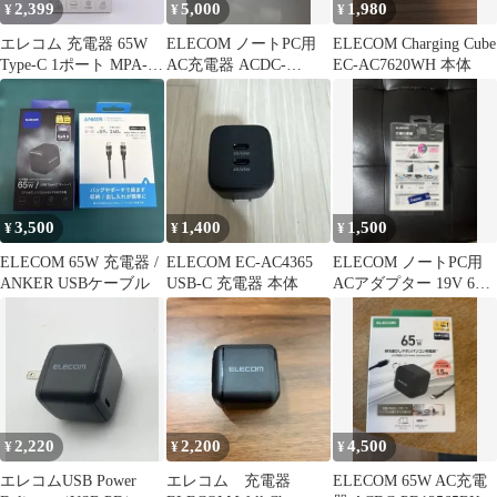
2,399
5,000
1,980
¥
¥
¥
エレコム 充電器 65W
ELECOM ノートPC用
ELECOM Charging Cube
Type-C 1ポート MPA-
AC充電器 ACDC-
EC-AC7620WH 本体
ACCP8565WH
TP656BK
3,500
1,400
1,500
¥
¥
¥
ELECOM 65W 充電器 /
ELECOM EC-AC4365
ELECOM ノートPC用
ANKER USBケーブル
USB-C 充電器 本体
ACアダプター 19V 65W
NEC用
2,220
2,200
4,500
¥
¥
¥
エレコムUSB Power
エレコム 充電器
ELECOM 65W AC充電