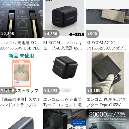
2,898
4,550
900
¥
¥
¥
エレコム 充電器 EC-
ELECOM エレコム キ
ELECOM ACDC-
AC4465 65W USB PD対
ューブAC充電器 65Ｗ
SY1655BK ACアダプタ
応 3ポート
USB-C2ポート ブラッ
ー
ク MPA-ACCP4365BK
(2581374)
1,500
3,593
3,100
¥
¥
¥
【新品未使用】スマホ
エレコム 65W 充電器
エレコム PC用ACアダ
ハンドストラップ/レザ
Type-C コンセント 急速
プター Type-C 65W
ーリング/グリーン &me
PD対応 スイング式プラ
ACDC-PD0465BK
グ採用 PSE技術基準適
合 ブラック EC-
AC12465BK