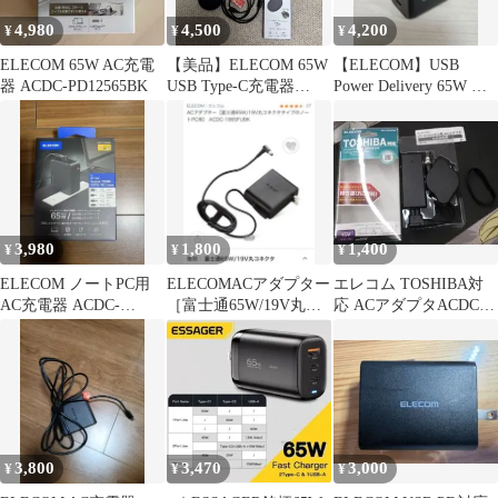
4,980
4,500
4,200
¥
¥
¥
ELECOM 65W AC充電
【美品】ELECOM 65W
【ELECOM】USB
器 ACDC-PD12565BK
USB Type-C充電器
Power Delivery 65W キ
2m+ワイヤレス充電器
ューブAC充電
3,980
1,800
1,400
¥
¥
¥
ELECOM ノートPC用
ELECOMACアダプター
エレコム TOSHIBA対
AC充電器 ACDC-
［富士通65W/19V丸コ
応 ACアダプタACDC-
TP9565BK
ネクタタイプのノート
TB1565BKMB 647
PC用
3,800
3,470
3,000
¥
¥
¥