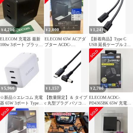
4,200
2,000
1,241
¥
¥
¥
ELECOM 充電器 最新
ELECOM 65W ACアダ
【新着商品】Type C
100w 3ポート ブラッ
プター ACDC-
USB 延長ケーブル 2m
ク エレコム
TP95658K
USB2.0 480Mbps エレコ
ム PD 65W対応 ブラッ
ク MPA-ECC20BK
5,960
1,157
2,700
¥
¥
¥
☆新品☆エレコム 充電
【数量限定】＆ タイプ
ELECOM ACDC-
器 65W 3ポート Type-C
c 丸型プラグ パソコン
PD4365BK 65W 充電器
USB-A USB PD対応 ス
(外径5.5mm/内径
本体
イング式プラグ採用 ホ
2.5mm) 60W 用 PD対応
ワイト EC-AC10367WH
東芝/富士通/NEC 2m
be5fe13e
【サビに強く信号劣化
を抑える金メッキピン