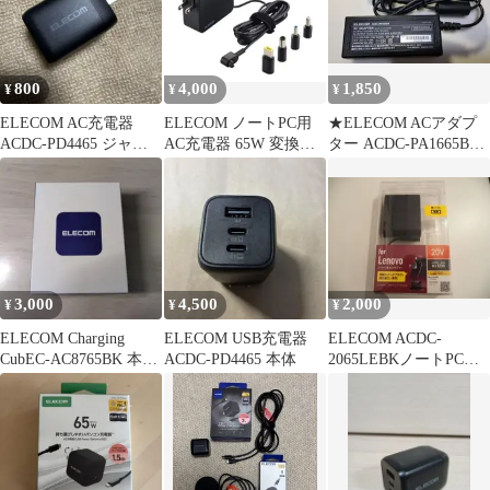
800
4,000
1,850
¥
¥
¥
ELECOM AC充電器
ELECOM ノートPC用
★ELECOM ACアダプ
ACDC-PD4465 ジャン
AC充電器 65W 変換コ
ター ACDC-PA1665BK
ク品
ネクタ付
本体
3,000
4,500
2,000
¥
¥
¥
ELECOM Charging
ELECOM USB充電器
ELECOM ACDC-
CubEC-AC8765BK 本体
ACDC-PD4465 本体
2065LEBKノートPC用
2mコード付
ACアダプター