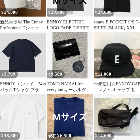
24,000
29,000
24,000
¥
¥
¥
新品未使用 The Ennoy
ENNOY ELECTRIC
ennoy Ē POCKET S/S T-
Professional Tシャツ M
LOGO FADE T-SHIRT
SHIRT (BLACK) XXL
サイズ
3,799
9,500
11,000
¥
¥
¥
ENNOY エンノイ 24ss
TOMO NARIAI for
☆未使用☆ENNOY CA
パックTシャツ ブラッ
everyone キーホルダ
エンノイ キャップ 初期
ク ラバー 袖ロゴ
ー レザー
モデルブラック
18,800
6,500
14,600
¥
現在 ¥
¥