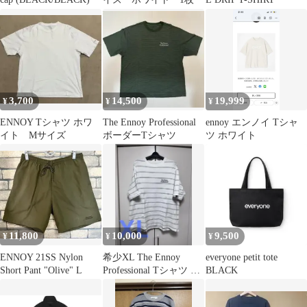
3,700
14,500
19,999
¥
¥
¥
ENNOY Tシャツ ホワ
The Ennoy Professional
ennoy エンノイ Tシャ
イト Mサイズ
ボーダーTシャツ
ツ ホワイト
11,800
10,000
9,500
¥
¥
¥
ENNOY 21SS Nylon
希少XL The Ennoy
everyone petit tote
Short Pant "Olive" L
Professional Tシャツ XL
BLACK
エンノイ