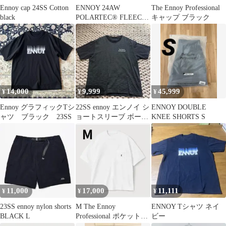
Ennoy cap 24SS Cotton
ENNOY 24AW
The Ennoy Professional
black
POLARTEC® FLEECE
キャップ ブラック
ジャケットのみ
14,000
9,999
45,999
¥
¥
¥
Ennoy グラフィックTシ
22SS ennoy エンノイ シ
ENNOY DOUBLE
ャツ ブラック 23SS
ョートスリーブ ボーダ
KNEE SHORTS S
ー Tシャツ M
11,000
17,000
11,111
¥
¥
¥
23SS ennoy nylon shorts
M The Ennoy
ENNOY Tシャツ ネイ
BLACK L
Professional ポケットT
ビー
シャツ White