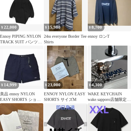
22,000
15,980
8,700
¥
¥
¥
Ennoy PIPING NYLON
24ss everyone Border Tee
ennoy ロンT
TRACK SUIT パンツの
Shirts
み M
14,999
23,000
4,300
¥
¥
¥
美品 ennoy NYLON
ENNOY NYLON EASY
WAKE KEYCHAIN
EASY SHORTS ショー
SHORTS サイズM
wake.sapporo店舗限定
ツ ネイビー L
キーホルダー