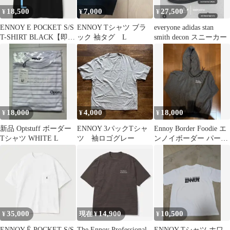
18,500
7,000
27,500
¥
¥
¥
ENNOY E POCKET S/S
ENNOY Tシャツ ブラ
everyone adidas stan
T-SHIRT BLACK【即日
ック 袖タグ L
smith decon スニーカー
発送】
18,000
4,000
18,000
¥
¥
¥
新品 Optstuff ボーダー
ENNOY 3パックTシャ
Ennoy Border Foodie エ
Tシャツ WHITE L
ツ 袖ロゴグレー
ンノイボーダー パーカ
ーL
35,000
14,900
10,500
¥
現在 ¥
¥
ENNOY Ē POCKET S/S
The Ennoy Professional
ENNOY Tシャツ ホワ