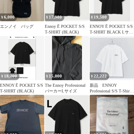
6,000
17,980
19,500
¥
¥
¥
エンノイ バッグ
Ennoy Ē POCKET S/S
ENNOY Ē POCKET S/S
T-SHIRT (BLACK)
T-SHIRT BLACK Lサイ
ズ
18,200
15,000
22,222
¥
¥
¥
ENNOY Ē POCKET S/S
The Ennoy Professional
新品 ENNOY
T-SHIRT (BLACK)
パーカーLサイズ
Professional S/S T-Shirt
エンノイ