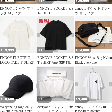
10,000
18,900
20,000
¥
¥
¥
ENNOY Tシャツ ブラ
ENNOY Ē POCKET S/S
ennoy Ēポケット Tシャ
ック Mサイズ
T-SHIRT L
ツ 白 サイズS
19,999
19,000
14,000
¥
¥
¥
ENNOY ELECTRIC
ENNOY Ē POCKET S/S
ENNOY Waist Bag Nylon
LOGO FADE T-SHIRT
T-SHIRT 新品未開封L
Black everyone
18,600
4,500
9,400
¥
¥
¥
everyone og logo daily
everyone Tシャツ Sサ
ennoy エンノイ CIRCLE
cap (BLACK/BLACK)
イズ ホワイト 1枚
E DRIP T-SHIRT