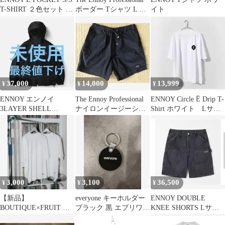
T-SHIRT ２色セット L
ボーダー Tシャツ L ブ
イト
サイズ
ラウン
37,000
14,000
13,999
¥
¥
¥
ENNOY エンノイ
The Ennoy Professional
ENNOY Circle Ē Drip T-
3LAYER SHELL
ナイロンイージーショ
Shirt ホワイト Lサイ
HOODIE L
ーツMサイズ
ズ
3,000
3,100
36,500
¥
¥
¥
【新品】
everyone キーホルダー
ENNOY DOUBLE
BOUTIQUE×FRUIT OF
ブラック 黒 エブリワン
KNEE SHORTS Lサイ
THE LOOM パックT
ennoy
ズ エンノイ