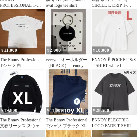
PROFESSIONAL T-
oval logo tee shirt
CIRCLE E DRIP T-
SHIRT WHITE x RED
SHIRT
11,000
2,800
18,000
¥
¥
¥
The Ennoy Professional
everyoneキーホルダー
ENNOY Ē POCKET S/S
Tシャツ 白
（BLACK） ennoy
T-SHIRT white L
19,800
11,000
28,500
¥
¥
¥
The Ennoy Professional
The Ennoy Professional
ENNOY ELECTRIC
文春リークス スウェッ
Tシャツ ブラック XL
LOGO FADE T-SHIRT
ト XL
エンノイ