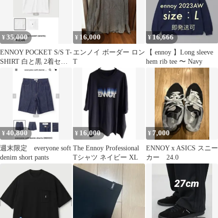
35,000
16,000
16,666
¥
¥
¥
ENNOY POCKET S/S T-
エンノイ ボーダー ロン
【 ennoy 】Long sleeve
SHIRT 白と黒 2着セッ
T
hem rib tee 〜 Navy
ト Mサイズ
40,800
16,000
7,000
¥
¥
¥
週末限定 everyone soft
The Ennoy Professional
ENNOY x ASICS スニー
denim short pants
Tシャツ ネイビー XL
カー 24.0