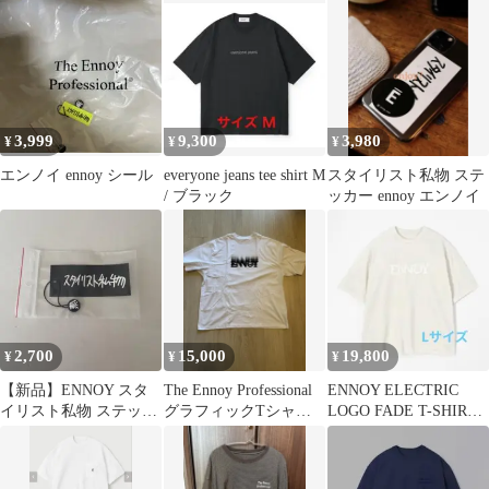
3,999
9,300
3,980
¥
¥
¥
エンノイ ennoy シール
everyone jeans tee shirt M
スタイリスト私物 ステ
/ ブラック
ッカー ennoy エンノイ
2,700
15,000
19,800
¥
¥
¥
【新品】ENNOY スタ
The Ennoy Professional
ENNOY ELECTRIC
イリスト私物 ステッカ
グラフィックTシャツ
LOGO FADE T-SHIRT
ー エンノイ
XXL
Lサイズ