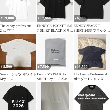
19,000
17,800
6,000
¥
¥
¥
The ennoy professional
ENNOY Ē POCKET S/S
ENNOY 3PACK T-
24ss 赤字
T-SHIRT BLACK Mサイ
SHIRT 24SS ブラック
ズ 新品
胸ロゴ
8,500
7,500
13,500
¥
¥
¥
Seeek Tシャツ ホワイト
Ennoy S/S PACK T-
The Ennoy Professional
Mサイズ
SHIRT Lサイズ 26ss 1
ボーダーTシャツ XL
枚 胸ロゴ