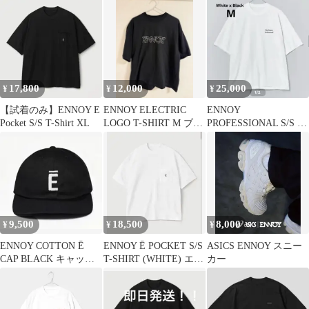
17,800
12,000
25,000
¥
¥
¥
【試着のみ】ENNOY E
ENNOY ELECTRIC
ENNOY
Pocket S/S T-Shirt XL
LOGO T-SHIRT M ブラ
PROFESSIONAL S/S T-
ック
SHIRT WHITE
9,500
18,500
8,000
¥
¥
¥
ENNOY COTTON Ē
ENNOY Ē POCKET S/S
ASICS ENNOY スニー
CAP BLACK キャップ
T-SHIRT (WHITE) エン
カー
エンノイ
ノイ