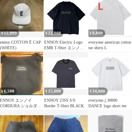
12,999
12,000
9,800
¥
¥
¥
ennoy COTTON Ē CAP
ENNOY Electric Logo
everyone american cotton
(WHITE)
EMB T-Shirt エンノイ
tee shirts L
黒
6,500
15,000
34,800
¥
¥
¥
ENNOY エンノイ
ENNOY 23SS S/S
everyone j.30000
CORDURA ショルダー
Border T-Shirt BLACK
DANCE logo short tee
バッグ 黒 サコッシュ