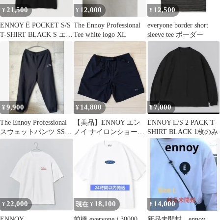
21,500
12,000
12,500
¥
¥
¥
ENNOY Ē POCKET S/S
The Ennoy Professional
everyone border short
T-SHIRT BLACK S エン
Tee white logo XL
sleeve tee ボーダー
ノイ
9,900
14,800
7,000
¥
¥
¥
The Ennoy Professional
【美品】ENNOY エン
ENNOY L/S 2 PACK T-
スウェットパンツ SS25
ノイ ナイロンショーツ
SHIRT BLACK 1枚のみ
本日最終
ブラック L SS23 完売品
22,000
18,100
14,000
¥
現在 ¥
¥
ENNOY
前橋 everyone j.30000
新品未開封 ennoy