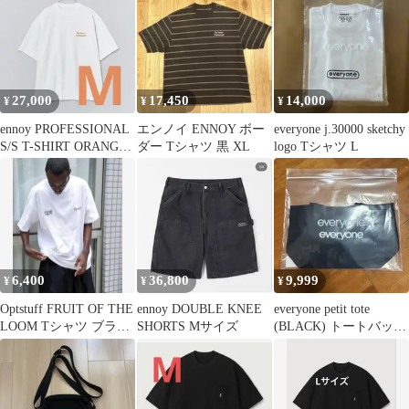
27,000
17,450
14,000
¥
¥
¥
ennoy PROFESSIONAL
エンノイ ENNOY ボー
everyone j.30000 sketchy
S/S T-SHIRT ORANGE
ダー Tシャツ 黒 XL
logo Tシャツ L
M
6,400
36,800
9,999
¥
¥
¥
Optstuff FRUIT OF THE
ennoy DOUBLE KNEE
everyone petit tote
LOOM Tシャツ ブラッ
SHORTS Mサイズ
(BLACK) トートバッグ
クのみ
ブラック