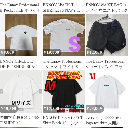
The Ennoy Professional
ENNOY 3PACK T-
ENNOY WAIST BAG エ
E Pocket TEE ホワイト
SHIRT 22SS NAVY 1枚
ンノイ ウエスト バッグ
売り
8,800
19,000
12,000
¥
¥
¥
ENNOY CIRCLE Ē
The Ennoy Professional
The Ennoy Professional
DRIP T-SHIRT BLACK
Tシャツ ホワイト Sサ
ショートパンツ ブラッ
M
イズ
ク M
19,500
17,800
24,999
¥
¥
¥
未開封 Ē POCKET S/S
ENNOY E Pocket S/S T-
everyone j.30000 oval
T-SHIRT M
Shirt Black M エンノイ
logo tee shirt 未開封