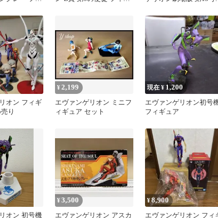
ュア
フィギュア A賞
2,199
1,200
¥
現在 ¥
リオン フィギ
エヴァンゲリオン ミニフ
エヴァンゲリオン初号
め売り
ィギュア セット
フィギュア
3,500
8,900
¥
¥
リオン 初号機
エヴァンゲリオン アスカ
エヴァンゲリオン フィ