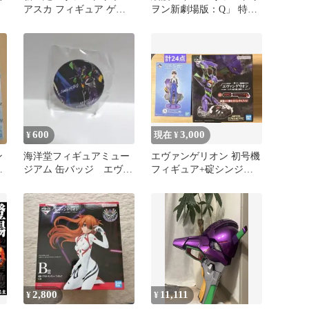
アスカ フィギュア ゲー
ヲン新劇場版：Q」 特製
ム ガレージキット 2種
フィギュア UCC Evang…
顔即発送
600
3,000
¥
現在 ¥
ン
海洋堂フィギュアミュー
エヴァンゲリオン 初号機
じ
ジアム 缶バッジ エヴァ
フィギュア+碇シンジ
ンゲリオン
フィギュア+α 美品
2,800
11,111
¥
¥