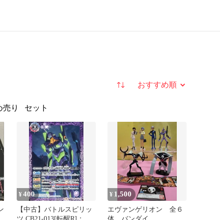
並び替え
め売り
セット
400
1,500
¥
¥
ン
【中古】バトルスピリッ
エヴァンゲリオン 全６
機
ツ CB21-013[転醒R]：エ
体 バンダイ