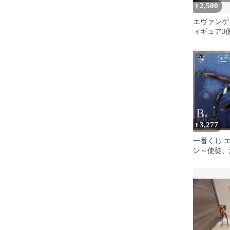
2,500
¥
エヴァンゲ
ィギュア3
3,277
¥
一番くじ 
ン～使徒、
第9の使徒