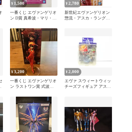
1,500
2,780
¥
¥
オ
一番くじ エヴァンゲリオ
新世紀エヴァンゲリオン
ン D賞 真希波・マリ・イ
惣流・アスカ・ラングレ
ラストリアス
ー フィギュア おまけ2点
付き
3,200
2,000
¥
¥
セ
一番くじ エヴァンゲリオ
エヴァ スウィートウィッ
セ
ン ラストワン賞 式波・
チーズフィギュア アスカ
アスカ・ラングレー
29-EY0807-02