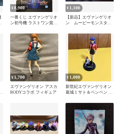
8,900
1,100
¥
¥
機
一番くじ エヴァンゲリオ
【新品】エヴァンゲリオ
ロ
ン初号機 ラストワン賞
ン ムービーモンスター
ト
フィギュア
シリーズ 新劇場版 ソ
フビ3体セット
1,700
1,000
¥
¥
エヴァンゲリオン アスカ
新世紀エヴァンゲリオン
 フ
RODYコラボ フィギュア
葛城ミサト＆ペンペン フ
ィギュア