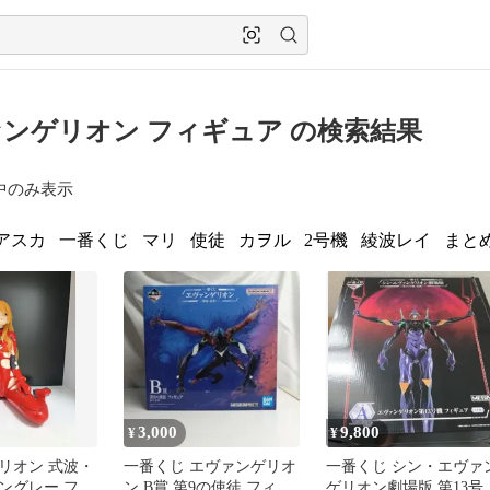
ンゲリオン フィギュア の検索結果
中のみ表示
アスカ
一番くじ
マリ
使徒
カヲル
2号機
綾波レイ
まと
3,000
9,800
¥
¥
リオン 式波・
一番くじ エヴァンゲリオ
一番くじ シン・エヴァ
ングレー フィ
ン B賞 第9の使徒 フィギ
ゲリオン劇場版 第13号