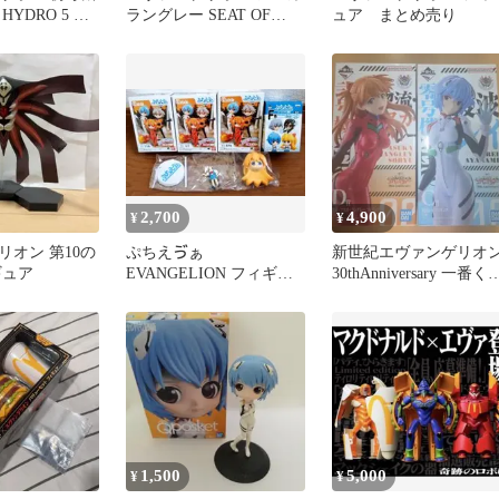
YDRO 5 ス
ラングレー SEAT OF
ュア まとめ売り
THE SOUL フィギア
2,700
4,900
¥
¥
リオン 第10の
ぷちえゔぁ
新世紀エヴァンゲリオ
ギュア
EVANGELION フィギュ
30thAnniversary 一番く
ア 4点セット
フィギュア
1,500
5,000
¥
¥