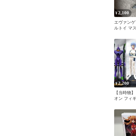
2,100
¥
エヴァンゲ
ルトイ マス
ット
2,200
¥
【当時物】
オン フィギ
機・シンジ
イ