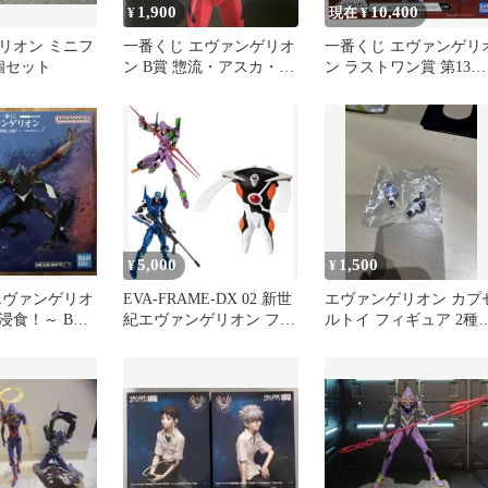
1,900
10,400
¥
現在 ¥
リオン ミニフ
一番くじ エヴァンゲリオ
一番くじ エヴァンゲリ
個セット
ン B賞 惣流・アスカ・ラ
ン ラストワン賞 第13号
ングレー フィギュア
機 疑似シン化第3+形態
5,000
1,500
¥
¥
エヴァンゲリオ
EVA-FRAME-DX 02 新世
エヴァンゲリオン カプ
浸食！～ B賞
紀エヴァンゲリオン フィ
ルトイ フィギュア 2種
 フィギュア
ギュア
ット