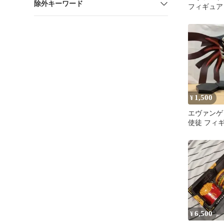
除外キーワード
フィギュア H
タンド付
1,500
¥
エヴァンゲ
使徒 フィ
6,500
¥