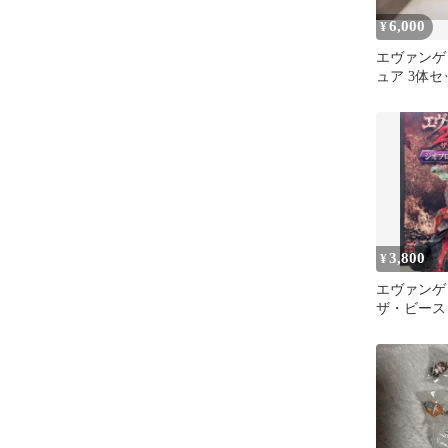
6,000
¥
エヴァンゲ
ュア 3体セ
号機2体
3,800
¥
エヴァンゲ
ザ・ビース
ト血戦 フ