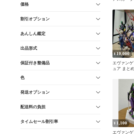
価格
ギュア
割引オプション
あんしん鑑定
出品形式
10,000
¥
保証付き整備品
エヴァンゲ
ュア まと
色
発送オプション
配送料の負担
タイムセール割引率
1,100
¥
エヴァンゲ