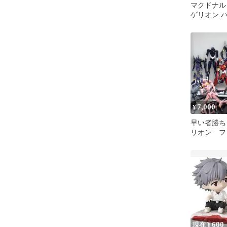
マクドナルド
ゲリオン 
フィギュア
き）
7,000
¥
早い者勝ち
リオン フ
600
現在 ¥