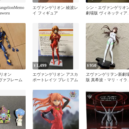
vangelionMemo
エヴァンゲリオン 綾波レ
シン・エヴァンゲリオ
Kaworu
イ フィギュア
劇場版 ヴィネッティア
フィギュア 2体セット
1,499
950
¥
¥
リオン
エヴァンゲリオン アスカ
ヱヴァンゲリヲン新劇
 エヴァフレーム
ポートレイツ プレミアム
版 真希波・マリ・イラ
トリアス フィギュア