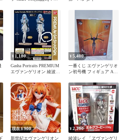
ヴァンゲリオン 試験初号
機 -初起動-/エヴァンゲリ
オン 試験初号機 -暴走-
1,180
5,400
¥
¥
機
Gasha Portraits PREMIUM
一番くじ エヴァンゲリオ
エヴァンゲリオン 綾波レ
ン初号機 フィギュア A賞
イ B
30th (未開封)
900
2,200
現在 ¥
¥
ギ
新世紀エヴァンゲリオン
綾波レイ 「ヱヴァンゲリ