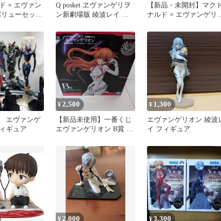
 × エヴァン
Q posket ヱヴァンゲリヲ
【新品・未開封】マク
バリューセット
ン新劇場版 綾波レイ フ
ナルド × エヴァンゲリ
（未使用袋付
ィギュア
ン コラボフィギュア 限
定品
2,500
1,300
¥
¥
 エヴァンゲ
【新品未使用】一番くじ
エヴァンゲリオン 綾波
ィギュア
エヴァンゲリオン B賞 フ
イ フィギュア
ィギュア
2,000
3,300
¥
¥