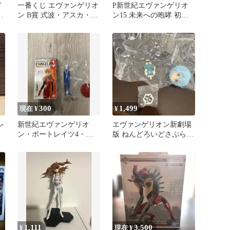
ド
一番くじ エヴァンゲリオ
P新世紀エヴァンゲリオ
オ
ン B賞 式波・アスカ・ラ
ン15 未来への咆哮 初号
ングレー フィギュア
機 役物
300
1,499
現在 ¥
¥
レ
新世紀エヴァンゲリオ
エヴァンゲリオン新劇場
ン・ポートレイツ4・渚
版 ねんどろいどさぷらい
カヲル新品未開封品
ず 綾波レイ 制服Ver.
1,111
3,500
¥
現在 ¥