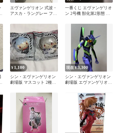
ン
エヴァンゲリオン 式波・
一番くじ エヴァンゲリオ
ム
アスカ・ラングレー フィ
ン 2号機 獣化第2形態 フ
ギュア
ィギュア
1,100
3,300
¥
現在 ¥
場
シン・エヴァンゲリオン
シン・エヴァンゲリオン
ス
劇場版 マスコット 2種セ
劇場版 エヴァンゲリオン
ット
初号機 フィギュア 1番ぐ
し B賞