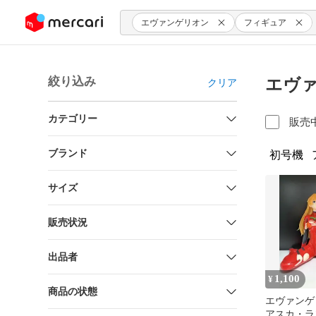
ンツにスキップ
エヴァンゲリオン
フィギュア
絞り込み
エヴァ
クリア
カテゴリー
販売
ブランド
初号機
サイズ
販売状況
出品者
1,100
¥
商品の状態
エヴァンゲ
アスカ・ラ