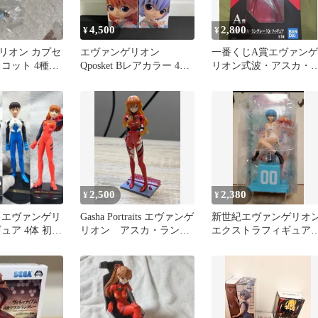
4,500
2,800
¥
¥
リオン カプセ
エヴァンゲリオン
一番くじA賞エヴァンゲ
コット 4種セ
Qposket Bレアカラー 4種
リオン式波・アスカ・
まとめ売り
ングレー「Q」フィギュ
ア
2,500
2,380
¥
¥
 エヴァンゲリ
Gasha Portraits エヴァンゲ
新世紀エヴァンゲリオ
ュア 4体 初号
リオン アスカ・ラング
エクストラフィギュア
・アスカ・レ
レー
波レイ新品