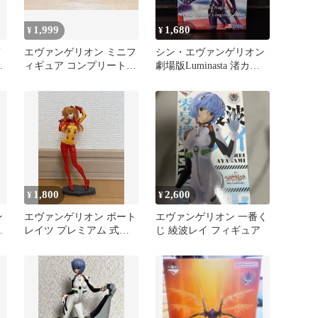
1,999
1,680
¥
¥
エヴァンゲリオン ミニフ
シン・エヴァンゲリオン
ラ
ィギュア コンプリート6
劇場版Luminasta 渚カヲ
体セット
ル
1,800
2,600
¥
¥
ン
エヴァンゲリオン ポート
エヴァンゲリオン 一番く
綾
レイツ プレミアム 式
じ 綾波レイ フィギュア
波・アスカ・ラングレー
B