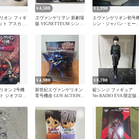
4,580
1,990
¥
¥
リオン フィギ
ヱヴァンゲリヲン 新劇場
エヴァンゲリオン初号
ット アスカ 初
版 VIGNETTEUM シンジ
シン・ジャパン・ヒー
とカヲル フィギュア
ーズ・ユニバース アー
ヴィネット
4,980
8,780
¥
¥
リオン 2号機
新世紀エヴァンゲリオン
碇シンジ フィギュア
ト ジオフロン
零号機改 GUN ACTION
Ver.RADIO EVA 限定版
ィギュア
FIGURE Vol.2
ィギュア