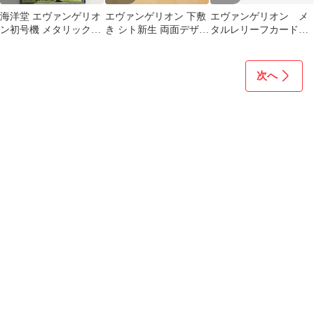
海洋堂 エヴァンゲリオ
エヴァンゲリオン 下敷
エヴァンゲリオン メ
ン初号機 メタリック
き シト新生 両面デザイ
タルレリーフカード
Ver.
ン ムービック製
初号機
次へ