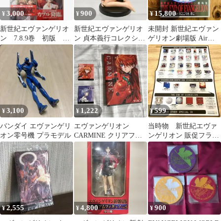
3,000
900
15,800
¥
¥
¥
新世紀エヴァンゲリオ
新世紀エヴァンゲリオ
未開封 新世紀エヴァン
ン 7.8.9巻 初版 帯
ン 貞本義行コレクショ
ゲリオン劇場版 Air／
付き チラシ ハガ
ン2 アスカ（水着バー
ごころを、君に レンタ
キ 3冊セット
ジョン）
ル版DVD
3,100
1,222
599
¥
¥
¥
バンダイ エヴァンゲリ
エヴァンゲリオン
当時物 新世紀エヴァ
オン零号機 プラモデル
CARMINE クリアファ
ンゲリオン 販促フライ
イル おまけシールセッ
ヤー A3サイズ CD
ト 当時品
DVD
2,555
4,800
900
¥
¥
¥