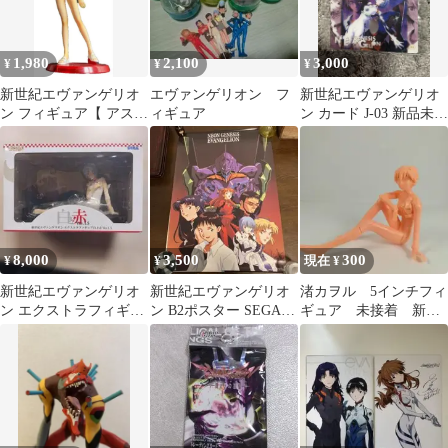
1,980
2,100
3,000
¥
¥
¥
新世紀エヴァンゲリオ
エヴァンゲリオン フ
新世紀エヴァンゲリオ
ン フィギュア【 アスカ
ィギュア
ン カード J-03 新品未開
私服Ver 】未使用品☆
封
美品☆絶版品
8,000
3,500
300
¥
¥
現在 ¥
新世紀エヴァンゲリオ
新世紀エヴァンゲリオ
渚カヲル 5インチフィ
ン エクストラフィギュ
ン B2ポスター SEGA公
ギュア 未接着 新世
ア 白と赤 Ver.1.5 綾波
式 当時物５枚
紀エヴァンゲリオン
レイ
バンダイ