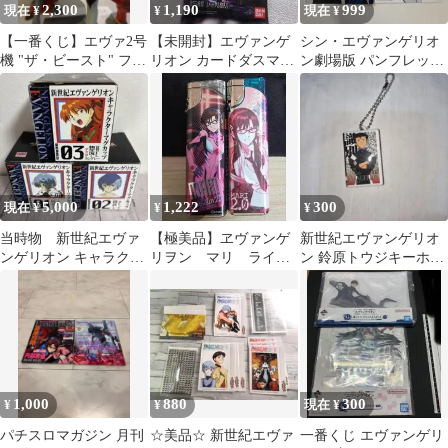
2,300
1,190
999
現在 ¥
¥
現在 ¥
【一番くじ】エヴァ2号
【未開封】エヴァンゲ
シン・エヴァンゲリオ
機 "ザ・ビースト" フィ
リオン カードダスマス
ン劇場版 パンフレット
ギュア ジャンク品 箱無
ターズ 始まりの福音 パ
ポスター
し
ック
5,000
1,222
300
現在 ¥
¥
¥
当時物 新世紀エヴァ
​【極美品】ヱヴァンゲ
新世紀エヴァンゲリオ
ンゲリオン キャラクタ
リヲン マリ ライタ
ン 鈴原トウジキーホル
ー マグカップ 綾波レイ
ー 2種セット①
ダー
アスカ
1,000
880
300
¥
¥
現在 ¥
パチスロマガジン 月刊
☆美品☆ 新世紀エヴァ
一番くじ エヴァンゲリ