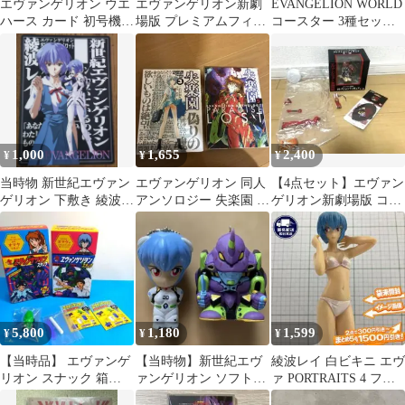
エヴァンゲリオン ウエ
エヴァンゲリオン新劇
EVANGELION WORLD
ハース カード 初号機
場版 プレミアムフィギ
コースター 3種セッ
E-01 未開封
ュア Vol.5 葛城ミサト
ト 未開封当時もの
1,000
1,655
2,400
¥
¥
¥
当時物 新世紀エヴァン
エヴァンゲリオン 同人
【4点セット】エヴァン
ゲリオン 下敷き 綾波レ
アンソロジー 失楽園 2
ゲリオン新劇場版 コレ
イ 90年代 レトロ アニ
冊セット（3・5巻）当
クションフィギュア 、
メグッズ
時物
グッズ アスカ
5,800
1,180
1,599
¥
¥
¥
【当時品】 エヴァンゲ
【当時物】新世紀エヴ
綾波レイ 白ビキニ エヴ
リオン スナック 箱
ァンゲリオン ソフトキ
ァ PORTRAITS 4 フィ
EVA カタログ付 エント
ーホルダー初号機.綾波
ギュア 2007年当時品