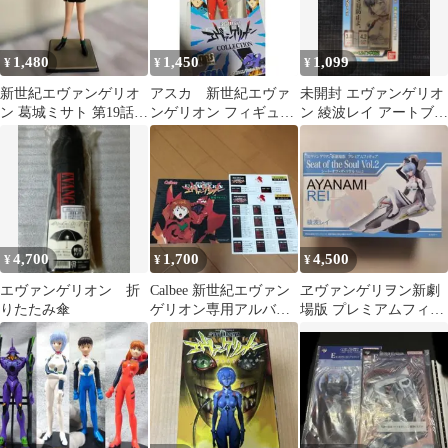
1,480
1,450
1,099
¥
¥
¥
新世紀エヴァンゲリオ
アスカ 新世紀エヴァ
未開封 エヴァンゲリオ
ン 葛城ミサト 第19話
ンゲリオン フィギュア
ン 綾波レイ アートブロ
負傷ver.
初期セガプライズ
ック スマートフォン 当
時物
4,700
1,700
4,500
¥
¥
¥
エヴァンゲリオン 折
Calbee 新世紀エヴァン
ヱヴァンゲリヲン新劇
りたたみ傘
ゲリオン専用アルバム
場版 プレミアムフィギ
カードホルダー カード
ュア 綾波レイ 未開封
リスト付