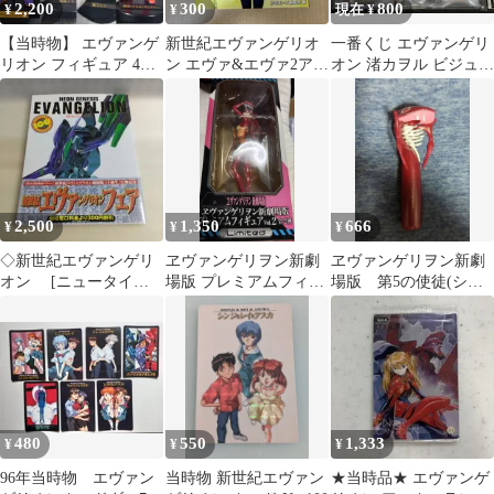
2,200
300
800
¥
¥
現在 ¥
【当時物】 エヴァンゲ
新世紀エヴァンゲリオ
一番くじ エヴァンゲリ
リオン フィギュア 4体
ン エヴァ&エヴァ2アン
オン 渚カヲル ビジュア
初号機・シンジ・アス
ソロジー ●中古品
ルスタンド 2種セット
カ・レイ
K-2
2,500
1,350
666
¥
¥
¥
◇新世紀エヴァンゲリ
ヱヴァンゲリヲン新劇
ヱヴァンゲリヲン新劇
オン [ニュータイプ
場版 プレミアムフィギ
場版 第5の使徒(シャ
100%コレクション］
ュア式波・アスカ・ラ
ムシエル)
ングレー
480
550
1,333
¥
¥
¥
96年当時物 エヴァン
当時物 新世紀エヴァン
★当時品★ エヴァンゲ