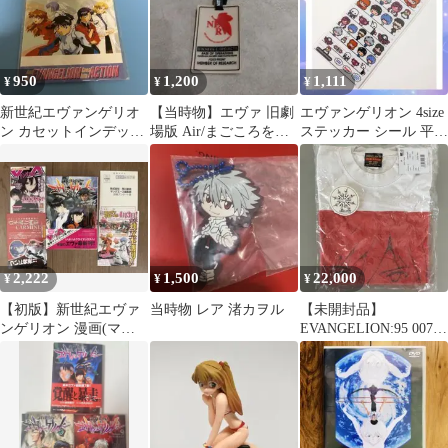
950
1,200
1,111
¥
¥
¥
新世紀エヴァンゲリオ
【当時物】エヴァ 旧劇
エヴァンゲリオン 4size
ン カセットインデック
場版 Air/まごころを、
ステッカー シール 平成
スカード 未開封
君に NERVラゲッジタ
レトロ？ 当時物？
グ
2,222
1,500
22,000
¥
¥
¥
【初版】新世紀エヴァ
当時物 レア 渚カヲル
【未開封品】
ンゲリオン 漫画(マン
EVANGELION:95 0074
ガ)12巻 貞本義行
T-Shirt 渚カヲル