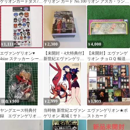
ゲリオンカードダス7枚
ゲリオン カード No.100
リオン アスカ・ラング
まとめて
レー ウエハース
1,111
2,300
4,000
¥
¥
¥
エヴァンゲリオン♥
【未開封・4大特典付】
【未開封】エヴァンゲ
4size ステッカー シール
新世紀エヴァンゲリオ
リオン チョロＱ 輸送専
当時物？ 平成レトロ？
ン 14巻 プレミアム限定
用貨物車 4体セット タ
版 貞本義行
カラトミー
900
2,999
1,999
現在 ¥
¥
¥
ヤングエース特典付
当時物 新世紀エヴァン
エヴァンゲリオン★ポ
録 エヴァンゲリオ
ゲリオン 葛城ミサト 惣
ストカード
ン:2.0 アスカラングレ
流・アスカ・ラングレ
ー
ーB2ポスター