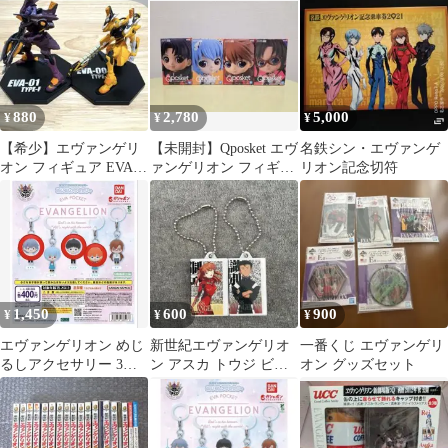
ルバム3冊セット
880
2,780
5,000
¥
¥
¥
【希少】エヴァンゲリ
【未開封】Qposket エヴ
名鉄シン・エヴァンゲ
オン フィギュア EVA-
ァンゲリオン フィギュ
リオン記念切符
00 EVA-01セット
ア 4体セット
1,450
600
900
¥
¥
¥
エヴァンゲリオン めじ
新世紀エヴァンゲリオ
一番くじ エヴァンゲリ
るしアクセサリー 3種
ン アスカ トウジ ビデ
オン グッズセット
セット
オキーホルダー 2種セ
ット