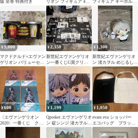
版 全巻 特典付き
リオン フィギュア 4体
フィギュア キーホルダ
初号機・シンジ・アス
ー 3種セット
カ・レイ
5,000
2,350
1,300
¥
¥
¥
マクドナルド×エヴァン
新世紀エヴァンゲリオ
新世紀エヴァンゲリオ
ゲリオン バリューセッ
ン一番くじG賞クリア
ン 渚カヲル めじるし
ト フィギュア
ファイル16枚セット&E
＆ ラウンドワン 限定マ
賞コースター4種
スコット
600
1,199
1,050
¥
¥
¥
〈エヴァンゲリオン
Qposket エヴァンゲリオ
evam eva ショッパー
2020〉一番くじ クリ
ン 碇シンジ 渚カヲル B
エコバッグ ブラック
アファイル・ステッカ
セット フィギュア
ホワイトセット
ー付き 4枚セット