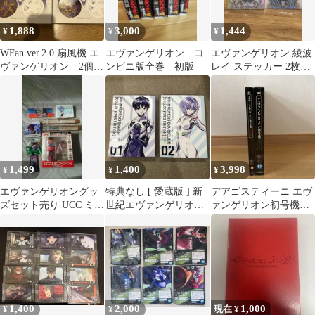
1,888
3,000
1,444
¥
¥
¥
WFan ver.2.0 扇風機 エ
エヴァンゲリオン コ
エヴァンゲリオン 綾波
ヴァンゲリオン 2個セ
ンビニ版全巻 初版
レイ ステッカー 2枚セ
ット
ット
1,499
1,400
3,998
¥
¥
¥
エヴァンゲリオングッ
特典なし [ 愛蔵版 ] 新
デアゴスティーニ エヴ
ズセット売り UCC ミル
世紀エヴァンゲリオン
ァンゲリオン初号機を
クコーヒー フィギュア
1巻 2巻セット
つくる 6号・7号
付き 他
1,400
2,000
1,000
¥
¥
現在 ¥