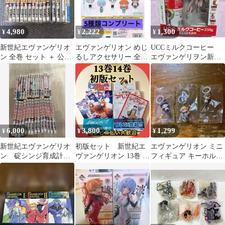
4,980
2,222
1,300
¥
¥
¥
新世紀エヴァンゲリオ
エヴァンゲリオン めじ
UCCミルクコーヒー
ン 全巻 セット ＋ 公式
るしアクセサリー 全5
エヴァンゲリヲン新劇
ガイドブック ほか
種 コンプリートセット
場版Q 特製フィギュ
ア付セット マリ
6,000
3,800
1,299
¥
¥
¥
新世紀エヴァンゲリオ
初版セット 新世紀エ
エヴァンゲリオン ミニ
ン 碇シンジ育成計
ヴァンゲリオン 13巻 帯
フィギュア キーホルダ
画 全巻セット
付き 14巻 帯付き
ー 3種セット