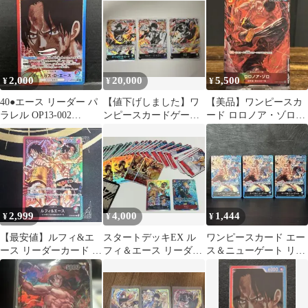
ル 2枚セット
2,000
20,000
5,500
¥
¥
¥
40●エース リーダー パ
【値下げしました】ワ
【美品】ワンピースカ
ラレル OP13-002
ンピースカードゲーム
ード ロロノア・ゾロ
KM0722-6
3兄弟の絆 リーダーパ
OP01-025 パラレル
ラレルセット
2,999
4,000
1,444
¥
¥
¥
【最安値】ルフィ&エ
スタートデッキEX ル
ワンピースカード エー
ース リーダーカード L
フィ＆エース リーダー
ス＆ニューゲート リー
ST30-001 美品
&ボーナスパック マル
ダーパラレル ST22-001
コ パラレル
3枚