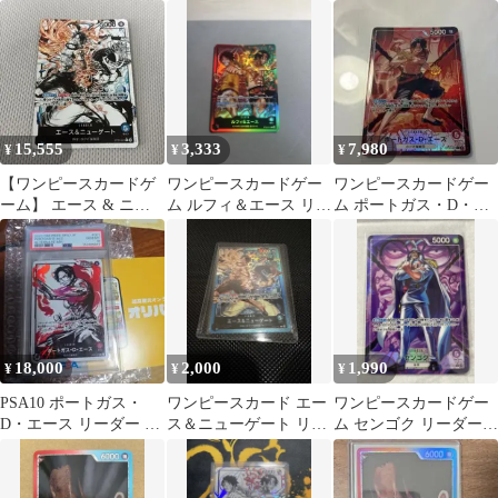
プセット L リーダーパ
れる意志
EB04-001 ONE PIECE
ラレル
15,555
3,333
7,980
¥
¥
¥
【ワンピースカードゲ
ワンピースカードゲー
ワンピースカードゲー
ーム】 エース & ニュ
ム ルフィ＆エース リー
ム ポートガス・D・エ
ーゲート リーダーパラ
ダーパラレル
ース リーダーパラレル
レル
決戦の刻
18,000
2,000
1,990
¥
¥
¥
PSA10 ポートガス・
ワンピースカード エー
ワンピースカードゲー
D・エース リーダー パ
ス＆ニューゲート リー
ム センゴク リーダーパ
ラレル OP03-001
ダーパラレル
ラレル OP16-060