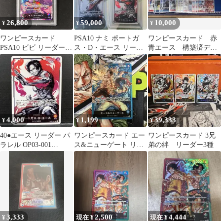
26,800
59,000
10,000
¥
¥
¥
ワンピースカード
PSA10 ナミ ポートガ
ワンピースカード 赤
PSA10 ビビ リーダー
ス・D・エース リーダ
青エース 構築済デッ
パラレル OP04-001
ーパラレル 2枚セット
キ リーダーパラレル
A002
墨絵
4,000
1,199
39,333
¥
¥
¥
40●エース リーダー パ
ワンピースカード エー
ワンピースカード 3兄
ラレル OP03-001
ス&ニューゲート リー
弟の絆 リーダー3種
KM0721-9
ダーパラレル
3,333
2,500
4,444
¥
現在 ¥
現在 ¥