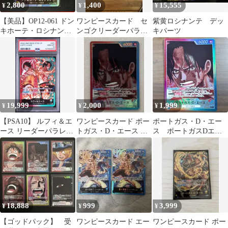
2,800
1,400
15,555
¥
¥
¥
【美品】OP12-061 ドン
ワンピースカード セ
紫黄ロシナンテ デッ
キホーテ・ロシナンテ
ンゴクリーダーパラレ
キパーツ
リーダーパラレル
ル含むセット
19,999
2,000
1,999
¥
¥
¥
【PSA10】 ルフィ＆エ
ワンピースカード ポー
ポートガス・D・エー
ース リーダーパラレル
トガス・D・エース リ
ス ポートガスDエー
ワンピースカード
ーダーパラレル
ス L リーパラ リー
OP13-002
ダーパラレルレア
18,888
999
3,999
¥
¥
¥
【ゴッドパック】 受
ワンピースカード エー
ワンピースカード ポー