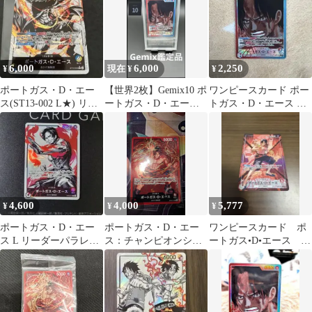
6,000
6,000
2,250
¥
現在 ¥
¥
ポートガス・D・エー
【世界2枚】Gemix10 ポ
ワンピースカード ポー
ス(ST13-002 L★) リー
ートガス・D・エース
トガス・D・エース リ
ダーパラレル
リーダーパラレル
ーダーパラレル
4,600
4,000
5,777
¥
¥
¥
ポートガス・D・エー
ポートガス・D・エー
ワンピースカード ポ
ス L リーダーパラレル
ス：チャンピオンシッ
ートガス•D•エース リ
(リーパラ) OP03-001
プセット2022 L リーダ
ーパラ
ーパラレル