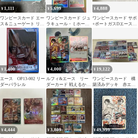
1,111
5,699
4,888
¥
¥
¥
ワンピースカード エー
ワンピースカード ジュ
ワンピースカード サボ
ス＆ニューゲート リー
ラキュール・ミホーク
+ポートガスDエース
ダーパラレル ST22-001
他 3枚セット
+ゴールDロジャー3点
セット
1,400
4,000
19,122
¥
¥
¥
エース OP13-002 リー
ルフィ&エース リー
ワンピースカード 構
ダーパラレル
ダーカード 戦えるかル
築済みデッキ 赤エー
フィ‼︎勿論だ‼︎!パラレル
ス リーダーパラレ
ル エース
4,444
3,809
49,999
¥
¥
¥