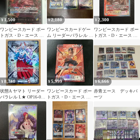
1,500
2,180
2,300
¥
¥
¥
ワンピースカード ポー
ワンピースカードゲー
ワンピースカード ポー
トガス・D・エース リ
ム リーダーパラレル 3
トガス・D・エース リ
ーダーパラレル
枚セット
ーダーパラレル
8,740
5,999
6,666
¥
¥
¥
状態A ヤマト リーダー
ワンピースカード ポー
赤青エース デッキパ
パラレル L★ OP16-079
トガス・D・エース リ
ーツ
ワンピースカード
ーダーパラレル
ONEPIECE