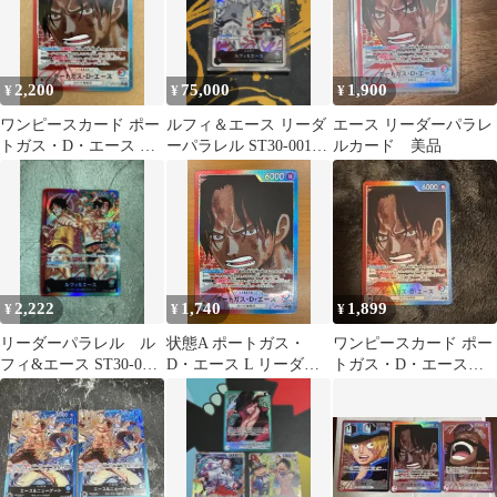
2,200
75,000
1,900
¥
¥
¥
ワンピースカード ポー
ルフィ＆エース リーダ
エース リーダーパラレ
トガス・D・エース リ
ーパラレル ST30-001
ルカード 美品
ーダーパラレル OP13-
ワンピースカード 1枚
002
2,222
1,740
1,899
¥
¥
¥
リーダーパラレル ル
状態A ポートガス・
ワンピースカード ポー
フィ&エース ST30-001
D・エース L リーダー
トガス・D・エースリ
スタートデッキex
パラレル OP13-002 ワ
ーダーパラレル OP13-
ンピースカード
002