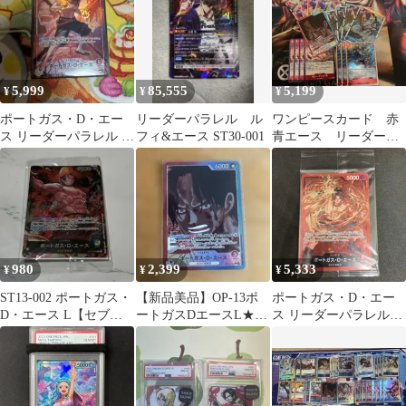
5,999
85,555
5,199
¥
¥
¥
ポートガス・D・エー
リーダーパラレル ル
ワンピースカード 赤
ス リーダーパラレル 決
フィ&エース ST30-001
青エース リーダーパ
戦の刻
ラレル
980
2,399
5,333
¥
¥
¥
ST13-002 ポートガス・
【新品美品】OP-13ポ
ポートガス・D・エー
D・エース L【セブン
ートガスDエースL★リ
ス リーダーパラレル
イレブン限定】
ーダーパラレルリーパ
チャンピオンシップセ
ラ
ット2022