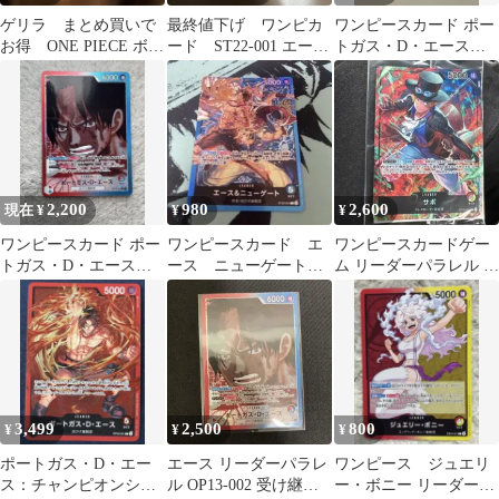
ゲリラ まとめ買いで
最終値下げ ワンピカ
ワンピースカード ポー
お得 ONE PIECE ボー
ード ST22-001 エース
トガス・D・エース
ドガス◦D◦エース 早い
&ニューゲート リー
OP03-001 L リーダーパ
者勝ち
パラ
ラレル
2,200
980
2,600
現在 ¥
¥
¥
ワンピースカード ポー
ワンピースカード エ
ワンピースカードゲー
トガス・D・エース
ース ニューゲート
ム リーダーパラレル 3
OP13-002 リーダーパラ
リーダー パラレル
枚セット
レル
ST22 ②
3,499
2,500
800
¥
¥
¥
ポートガス・D・エー
エース リーダーパラレ
ワンピース ジュエリ
ス：チャンピオンシッ
ル OP13-002 受け継が
ー・ボニー リーダー