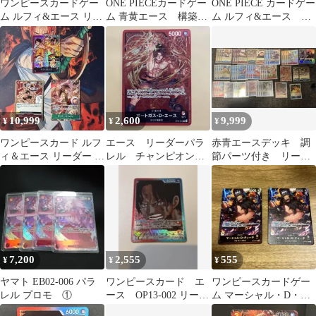
ワンピースカードゲー
ONE PIECEカードゲー
ONE PIECE カードゲー
ム ルフィ&エース リー
ム 青黄エース 構築済
ム ルフィ&エース リ
ダー ポートガス・
みデッキ
ーダーパラレル
D・エースSR⭐︎
10,999
2,600
9,999
¥
¥
¥
ワンピースカード ルフ
エース リーダーパラ
赤青エースデッキ 調
ィ＆エース リーダー パ
レル チャンピオンシ
節パーツ付き リーパ
ラレル他 3枚セット
ップ OP03-001
ラ
7,200
2,555
555
¥
¥
¥
ヤマト EB02-006 パラ
ワンピースカード エ
ワンピースカードゲー
レル プロモ ①
ース OP13-002 リーダ
ム マーシャル・D・テ
ーパラレル
ィーチ リーダーパラレ