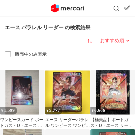
エース パラレル リーダー の検索結果
並び替え
販売中のみ表示
1,599
5,777
6,666
¥
¥
¥
ワンピースカード ポー
エース リーダーパラレ
【極美品】ポートガ
トガス・D・エース リ
ル ワンピース ワンピカ
ス・D・エース リーダ
ーダーパラレル
ード
ーパラレル OP16-001