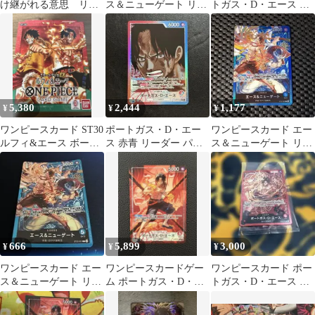
け継がれる意思 リー
ス＆ニューゲート リー
トガス・D・エース リ
ダーパラレル
ダーパラレル
ーダーパラレル(箔押
し)
5,380
2,444
1,177
¥
¥
¥
ワンピースカード ST30
ポートガス・D・エー
ワンピースカード エー
ルフィ&エース ボーナ
ス 赤青 リーダー パラ
ス＆ニューゲート リー
ス付
レル ワンピースカード
ダーパラレル
L377
666
5,899
3,000
¥
¥
¥
ワンピースカード エー
ワンピースカードゲー
ワンピースカード ポー
ス＆ニューゲート リー
ム ポートガス・D・エ
トガス・D・エース リ
ダー ST22-001 ②
ース リーダーパラレル
ーダーパラレル