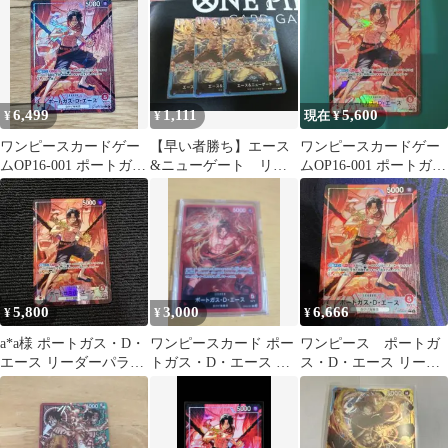
6,499
1,111
5,600
¥
¥
現在 ¥
ワンピースカードゲー
【早い者勝ち】エース
ワンピースカードゲー
ムOP16-001 ポートガ
&ニューゲート リー
ムOP16-001 ポートガ
ス・D・エース リーダ
ダー ST22-001 ワンピ
ス・D・エース リーダ
ーパラレル
ースカード
ーパラレル
5,800
3,000
6,666
¥
¥
¥
a*a様 ポートガス・D・
ワンピースカード ポー
ワンピース ポートガ
エース リーダーパラレ
トガス・D・エース リ
ス・D・エース リーダ
ル 決戦の刻 OP16-
ーダーパラレル OP03-
ーパラレル 決戦の刻
001
001
リーパラ