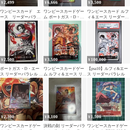
2,499
6,666
3,500
¥
¥
¥
ワンピースカード エ
ワンピースカードゲー
ワンピースカード ルフ
ース リーダーパラレ
ム ポートガス・D・エ
ィ＆エース リーダーパ
ル
ース パラレル
ラレル
2,500
3,500
100,000
¥
¥
¥
ポートガス・D・エー
ワンピースカードゲー
【psa10】ルフィ&エー
ス リーダーパラレル リ
ム ルフィ＆エース リー
ス リーダーパラレル
ーパラOP03-001
ダー ST30-001
2,300
8,100
1,500
¥
¥
¥
ワンピースカードゲー
決戦の刻 リーダーパラ
ワンピースカードゲー