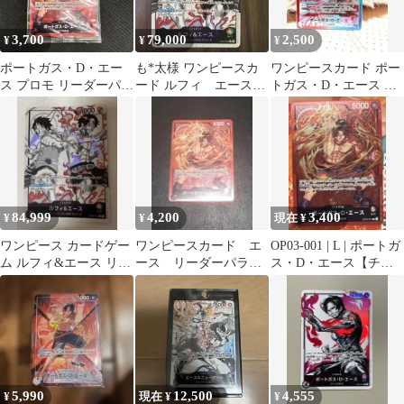
3,700
79,000
2,500
¥
¥
¥
ポートガス・D・エー
も*太様 ワンピースカ
ワンピースカード ポー
ス プロモ リーダーパラ
ード ルフィ エース
トガス・D・エース リ
レル OP03 ワンピース
スタートデッキ リー
ーダーパラレル
カード
ダー パラレル
84,999
4,200
3,400
¥
¥
現在 ¥
ワンピース カードゲー
ワンピースカード エ
OP03-001 | L | ポートガ
ム ルフィ&エース リー
ース リーダーパラレ
ス・D・エース【チャ
ダーパラレル
ル OP03-001
ンピオンシップ】
5,990
12,500
4,555
¥
現在 ¥
¥