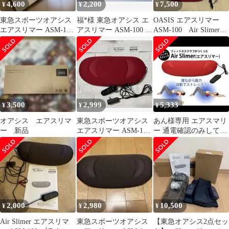
4,600
2,200
7,500
¥
¥
¥
東急スポーツオアシス
福*様 東急オアシス エ
OASIS エアスリマー
エアスリマー ASM-100
アスリマー ASM-100 レ
ASM-100 Air Slimer
レッド
ッド ストレッチ器具
家庭用運動器具
3,500
2,999
5,333
¥
¥
¥
オアシス エアスリマ
東急スポーツオアシス
あん様専用 エアスマリ
ー 新品
エアスリマー ASM-100
ー 通電確認のみしてお
レッド
ります。
2,000
2,980
10,500
¥
¥
¥
Air Slimer エアスリマ
東急スポーツオアシス
【東急オアシス2点セッ