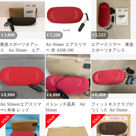
3,800
7,200
5,555
¥
¥
¥
東急スポーツオアシ
Air Slimer エアスリマ
エアースリマー 東急
ス Air Slimer エアス
ー 赤 ASM-100
スポーツオアシス
リマー ASM-100
8,000
6,000
6,488
¥
¥
¥
Air Slimer(エアスリマ
ストレッチ器具 Air
フィットネスクラブが
ー) 本体 レッド
Slimer
つくった Air Slimer
ASM-100 東急オアシス