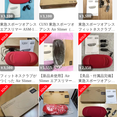
3,100
3,100
3,500
¥
¥
¥
東急スポーツオアシス
CU93 東急スポーツオ
東急スポーツオアシス
エアスリマー ASM‐100
アシス Air Slimer（エア
フィットネスクラブが
未使用 赤
スリマー）ASM-100 エ
作ったAir Slimerエアス
アバック 電動 自動スト
リマー
レッチ器具 クッション
(ブラウン)
3,500
5,555
2,350
¥
¥
¥
フィットネスクラブが
【新品未使用】Air
【美品・付属品完備】
つくった Air Slimer
Slimer エアスリマー
東急スポーツオアシス
ASM-100
ASM-100
エアスリマー ASM-100
レッド