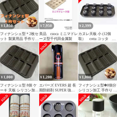
1,850
7,950
2,399
¥
¥
¥
フィナンシェ型＊2枚セ
美品 cuoca ミニマドレ
カヌレ天板 小 (12個
ット 製菓用品 手作り
ーヌ型千代田金属製
取） cotta コッタ ミ
イベント シリコン加工
ニカヌレ型 新品未使
天板
用
1,000
1,200
1,000
¥
¥
¥
フィナンシェ型 8個 ケ
エバーズ EVERS 超 長
フィナンシェ型✽8個分
ーキ 天板 シリコン加工
期防錆剤 SUPER 強力
シリコン加工 手作り お
お菓子型 製菓用品 キッ
錆止め 潤滑剤 220ml
菓子作り 製菓用品 キッ
チン
チン