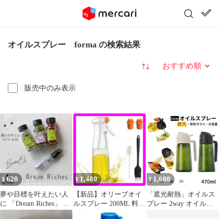
オイルスプレー forma の検索結果
並び替え
販売中のみ表示
620
1,480
1,680
¥
¥
¥
夢や目標を叶えたい人
【新品】オリーブオイ
「遮光耐熱」オイルス
に 「Dream Riches」 メ
ルスプレー 200ML 料理
プレー 2way オイルポ
モリーオイル スプレー
用 スプレー 白
ット ボトル キッチン