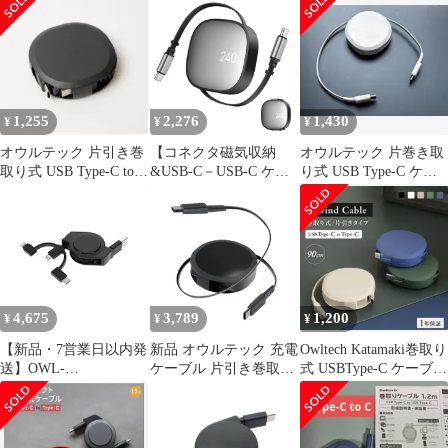
Owltech【1485】
1,255
2,276
1,430
¥
¥
¥
オウルテック 片引き巻
【コネクタ磁気収納
オウルテック 片巻き取
取り式 USB Type-C to C
&USB-C－USB-C ケー
り式 USB Type-C ケー
ケーブル 90cm
ブル240 W】巻き取り
ブル 90cm ホワイト
充電ケーブル240 w usb-
Type C to usb-Type C け
ーブルPD対応240ワ/5A
QC5.0 高速充電 type -c
最大240ワ 高速データ
転送 充電 ...
4,675
3,789
1,200
¥
¥
¥
【新品・7営業日以内発
新品 オウルテック 充電
Owltech Katamaki巻取り
送】OWL-
ケーブル 片引き巻取り
式 USBType-C ケーブル
CBR2AMLC10-BK 軽
式 タイプC to C ケーブ
90cm
量・コンパクトな両引
ル 120cm【スタンド付
き巻取り３ｉｎ１ケー
き】急速充電 PD60W
ブル
データ通信対応 温度セ