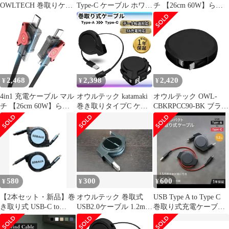
OWLTECH 巻取りケー
Type-C ケーブル ホワイ
チ 【26cm 60W】らい
ブル 3in1 ブラック
ト
とにんくけーぶる タイ
[1m] OWL-
プc PD対応 急速充電 マ
CBR2AMLC10-BK 未使
グネット充電ケーブル
用 送料無料
480Mbpsデータ転送 コ
ンパクト Type-C 全機種
対応 Dark Red 1
2,468
2,398
2,420
¥
¥
¥
4in1 充電ケーブル マル
オウルテック katamaki
オウルテック OWL-
チ 【26cm 60W】らい
巻き取りタイプC ケー
CBKRPCC90-BK ブラッ
とにんくけーぶる タイ
ブル 片側だけ引き出せ
ク 片引き巻取り式
プc PD対応 急速充電 マ
る USB タイプA to Cケ
katamaki Type-C to
グネット充電ケーブル
ーブル 75cm スマート
Type-Cケーブル
480Mbpsデータ転送 コ
フォン/タブレット ブラ
OWLCBKRPCC90BK
ンパクト Type-C 全機種
ック OWL-
対応 Dark Red 1
CBKRPAC75-BK
580
300
600
¥
¥
¥
【2本セット・新品】巻
オウルテック 巻取式
USB Type A to Type C
き取り式 USB-C to
USB2.0ケーブル 1.2m
巻取り式充電ケーブル
USB-Cケーブル 伸縮式
OWL-CBRKCA12
1.2m 黒