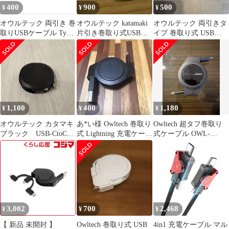
400
900
500
¥
¥
¥
オウルテック 両引き 巻
オウルテック katamaki
オウルテック 両引きタ
取りUSBケーブル Type-
片引き巻取り式USBケ
イプ 巻取り式 USB
A Type-C
ーブル CtoC
Type-A to Cケーブル
1,100
400
1,180
¥
¥
¥
オウルテック カタマキ
あ*い様 Owltech 巻取り
Owltech 超タフ巻取り
ブラック USB-CtoC片
式 Lightning 充電ケーブ
式ケーブル OWL-
引き
ル
CBRKCC10-BK
3,002
700
2,468
¥
¥
¥
【 新品 未開封 】
Owltech 巻取り式 USB
4in1 充電ケーブル マル