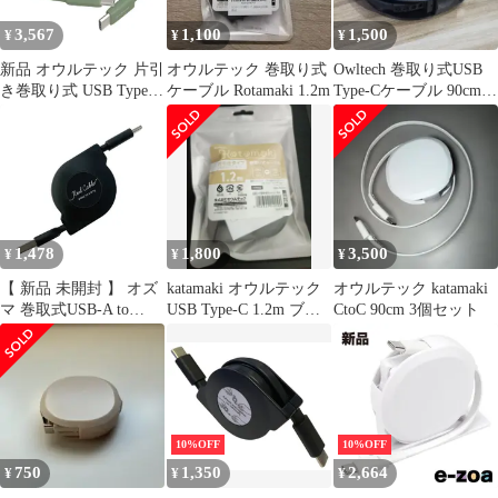
/15 シリーズ/スマート
/15 シリーズ/スマート
3,567
1,100
1,500
¥
¥
¥
フ
フ
新品 オウルテック 片引
オウルテック 巻取り式
Owltech 巻取り式USB
き巻取り式 USB Type-C
ケーブル Rotamaki 1.2m
Type-Cケーブル 90cm
to Cケーブル 90cm
ブラック
PD60W データ通信対応
温度センサー搭載
katamaki 巻き取り Type-
Cケーブル iPhone 17 シ
リーズ / 16 シリーズ
/15 シリーズ/スマート
1,478
1,800
3,500
¥
¥
¥
フ
【 新品 未開封 】 オズ
katamaki オウルテック
オウルテック katamaki
マ 巻取式USB-A to
USB Type-C 1.2m ブラ
CtoC 90cm 3個セット
Type-Cケーブル 90cm
ック
ブラック ［Quick
Charge対応］ UDR-
3C01K 未使用 送料無料
10%OFF
10%OFF
750
1,350
2,664
¥
¥
¥