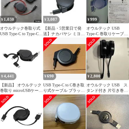
OWLCBR2AMLC10BK
ンサー搭載 巻取り
【沖縄離島販売不可】
katamaki 片引き
iPhone17/16/15シリー
1,030
3,087
999
¥
¥
¥
ズ/スマートフォン/タブ
レット
オウルテック巻取り式
【新品・5営業日で発
オウルテック USB
USB Type-C to Type-C
送】ナカバヤシ ミヨシ
Type-C 巻取りケーブル
1.2m
URC-CC10G USB3.2
1.2m
Gen2対応 超高速データ
転送 USB Type-C 巻き
取り式ケーブル
URCCC10G(URC-
CC10G)
4,441
690
2,800
¥
¥
¥
【新品】 オウルテック
USB Type-C to C巻き取
オウルテック USB ス
巻取り microUSBケーブ
り式ケーブル ブラック
タンド付き 片引き巻取
ル ライトニング変換ア
オウルテック
り式 PD60W
ダプタ/Type-C変換アダ
プタ付き 3 in 1 ケーブ
ル 両引き 軽量 コンパ
クト 静音 MFi認証取得
1.0m ブラック OWL-
CBR2AMLC10-BK 1