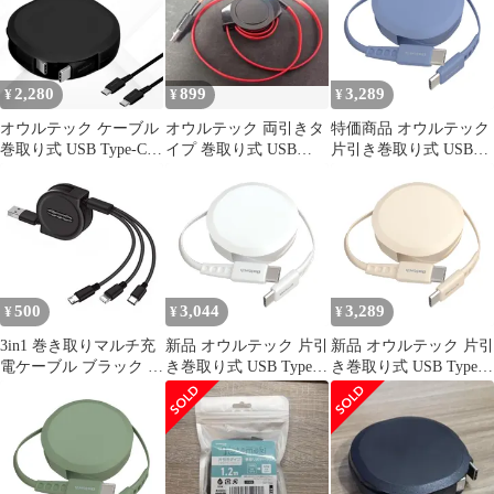
2,280
899
3,289
¥
¥
¥
オウルテック ケーブル
オウルテック 両引きタ
特価商品 オウルテック
巻取り式 USB Type-C to
イプ 巻取り式 USB
片引き巻取り式 USB
Cケーブル 90cm
Type-A to Cケーブル
Type-C to Cケーブル
PD60W 急速充電 iPhone
90cm PD60W データ通
シリーズ / スマホ タブ
信対応 温度センサー搭
レット対応 Owltech
載 katamaki 巻き取り
Type-Cケーブル iPhone
17 シリーズ / 16 シリー
ズ /15 シリーズ/スマー
500
3,044
3,289
¥
¥
¥
3in1 巻き取りマルチ充
新品 オウルテック 片引
新品 オウルテック 片引
電ケーブル ブラック 最
き巻取り式 USB Type-C
き巻取り式 USB Type-C
長1.2m USB・
to Cケーブル 90cm
to Cケーブル 90cm
MicroUSB・Type-C [定
PD60W データ通信対応
PD60W データ通信対応
形外郵便、送料無
温度センサー搭載
温度センサー搭載
料]mer001
katamaki 巻き取り Type-
katamaki 巻き取り Type-
Cケーブル iPhone 17 シ
Cケーブル iPhone 17 シ
リーズ / 16 シリーズ
リーズ / 16 シリーズ