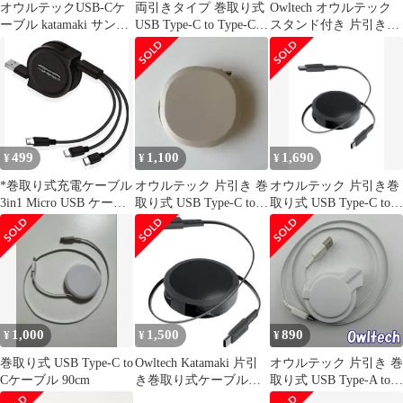
オウルテックUSB-Cケ
両引きタイプ 巻取り式
Owltech オウルテック
ーブル katamaki サンド
USB Type-C to Type-Cケ
スタンド付き 片引き巻
ベージュ
ーブル 1.0m PD60W 急
取り式 katamaki PD60W
速充電 データ転送
CtoC OWL-
480Mbps USB2.0 軽量
CBKRDCC12-WH
コンパクト 温度センサ
(2668059)
ー 静音 巻取り iPhone
16 / 16 Plus / 16 P [ブラ
ック]
499
1,100
1,690
¥
¥
¥
*巻取り式充電ケーブル
オウルテック 片引き 巻
オウルテック 片引き巻
3in1 Micro USB ケーブ
取り式 USB Type-C to C
取り式 USB Type-C to C
ル/Type-C
ケーブル 90cm
ケーブル 120cm
1,000
1,500
890
¥
¥
¥
巻取り式 USB Type-C to
Owltech Katamaki 片引
オウルテック 片引き 巻
Cケーブル 90cm
き巻取り式ケーブル
取り式 USB Type-A to C
USB Type-C
ケーブル 約80cm