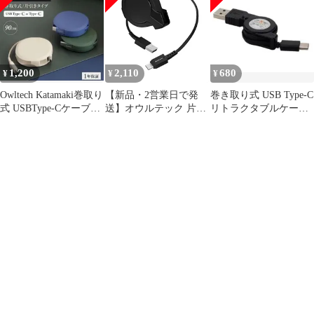
1,200
2,110
680
¥
¥
¥
Owltech Katamaki巻取り
【新品・2営業日で発
巻き取り式 USB Type-C
式 USBType-Cケーブル
送】オウルテック 片側
リトラクタブルケーブ
90cm白
巻き取り式USB Type-C
ル ブラック2点セット
ケーブル ブラック
(OWL-CBKRPAC75-BK)