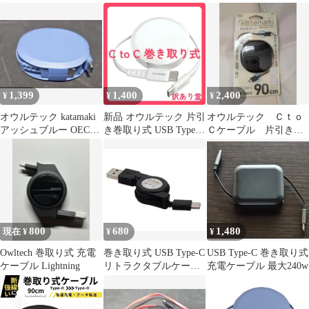
ホワイト
取り式 ＯＷＬ−ＣＢＫ
ブル 1.2m
ＲＰＣＣ９０−ＢＫ
1,399
1,400
2,400
¥
¥
¥
オウルテック katamaki
新品 オウルテック 片引
オウルテック Ｃｔｏ
アッシュブルー OEC-
き巻取り式 USB Type-C
Ｃケーブル 片引き巻
CBKRPCC90-AB
to Cケーブル 90cm
取り式 ＯＷＬ−ＣＢＫ
PD60W データ通信対応
ＲＰＣＣ９０−ＢＫ
温度センサー搭載
katamaki 巻き取り Type-
Cケーブル iPhone 17 シ
リーズ / 16 シリーズ
/15 シリーズ/スマート
800
680
1,480
現在 ¥
¥
¥
フ
Owltech 巻取り式 充電
巻き取り式 USB Type-C
USB Type-C 巻き取り式
ケーブル Lightning
リトラクタブルケーブ
充電ケーブル 最大240w
ル ブラック2点セット