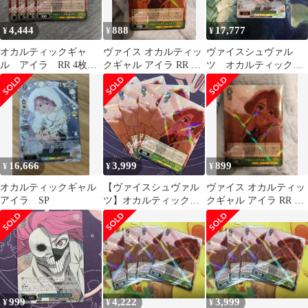
4,444
888
17,777
¥
¥
¥
オカルティックギャ
ヴァイス オカルティッ
ヴァイスシュヴァル
ル アイラ RR 4枚セ
クギャル アイラ RR ①
ツ オカルティックギ
ット ダンダダン ヴ
新品未使用 ダンダダン
ャル アイラ SP サイン
ァイスシュバルツ
2
16,666
3,999
899
¥
¥
¥
オカルティックギャル
【ヴァイスシュヴァル
ヴァイス オカルティッ
アイラ SP
ツ】オカルティックギ
クギャル アイラ RR ②
ャル アイラ rr
新品未使用 ダンダダン
2
999
4,222
3,999
¥
¥
¥