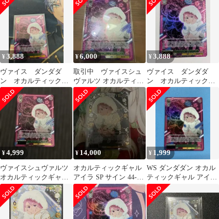
イラ SR★3
3,888
6,000
3,888
¥
¥
¥
ヴァイス ダンダダ
取引中 ヴァイスシュ
ヴァイス ダンダダ
ン オカルティックギ
ヴァルツ オカルティッ
ン オカルティックギ
ャル アイラ sr 1枚
クギャル アイラ SR オ
ャル アイラ sr 1枚
カルンセット
最終値下げ
4,999
14,000
1,999
¥
¥
¥
ヴァイスシュヴァルツ
オカルティックギャル
WS ダンダダン オカル
オカルティックギャル
アイラ SP サイン 44-
ティックギャル アイラ
アイラ SR ⭐︎3
EY0625-27C
SR