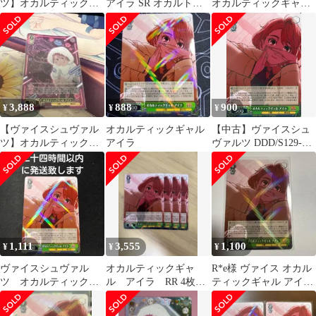
ツ】オカルティックギ
アイラ SR オカルトな
オカルティックギャル
ャル アイラ sr
世界 アイラ SR
アイラ SR ⭐︎3
3,888
888
900
¥
¥
¥
【ヴァイスシュヴァル
オカルティックギャル
【中古】ヴァイスシュ
ツ】オカルティックギ
アイラ
ヴァルツ DDD/S129-
ャル アイラ sr
026[RR]：オカルティッ
クギャル アイラ
1,111
3,555
1,100
¥
¥
¥
ヴァイスシュヴァル
オカルティックギャ
R*e様 ヴァイス オカル
ツ オカルティックギ
ル アイラ RR 4枚セ
ティックギャル アイラ
ャル アイラ rr
ット ダンダダン ヴ
RR ① 新品未使用 ダン
ァイスシュバルツ
ダダ