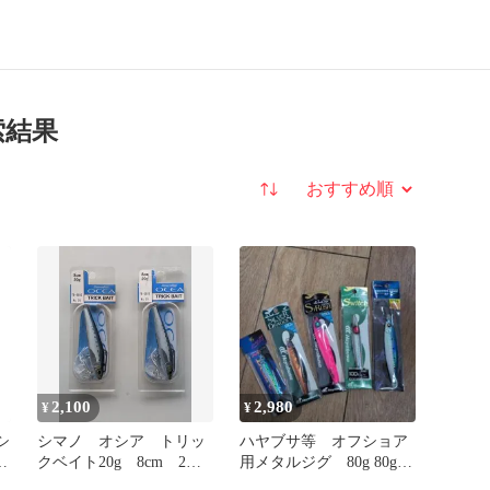
索結果
並び替え
2,100
2,980
¥
¥
シ
シマノ オシア トリッ
ハヤブサ等 オフショア
ボ
クベイト20g 8cm 2個
用メタルジグ 80g 80g
ン
「廃盤」 「希少」
100g 100g 100g