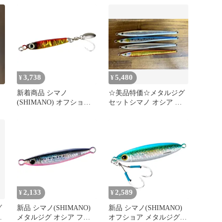
3,738
5,480
¥
¥
新着商品 シマノ
☆美品特価☆メタルジグ
ク
(SHIMANO) オフショア
セットシマノ オシア ジ
メタルジグ オシア メタ
ギング
ルショットTG 32g ボート
サワラ JU-T32W 005 アカ
キン
2,133
2,589
¥
¥
グ
新品 シマノ(SHIMANO)
新品 シマノ(SHIMANO)
☆
メタルジグ オシア フォ
オフショア メタルジグ