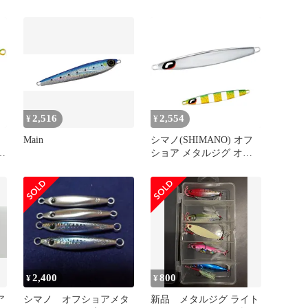
ールショット 80g JV-
オシア フラットライト
A08W 003 SRハデイワシ
50g JU-S05W 008 Sブルー
グリーン
2,516
2,554
¥
¥
Main
シマノ(SHIMANO) オフ
ショア メタルジグ オシ
ア スティンガーバタフラ
リキ
イ センターサーディン
50g JT-705L 013 Sグリキ
ンゼフラ
2,400
800
¥
¥
ア
シマノ オフショアメタ
新品 メタルジグ ライト