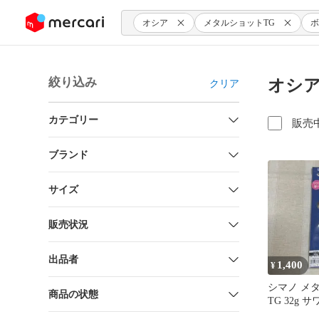
ンツにスキップ
オシア
メタルショットTG
ボ
絞り込み
オシア
クリア
カテゴリー
販売
ブランド
サイズ
販売状況
出品者
1,400
¥
シマノ メ
商品の状態
TG 32g サ