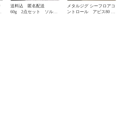
ジ
送料込 匿名配送
メタルジグ シーフロアコ
ル
60g 2点セット ソルテ
ントロール アビス80 レ
ィガ ダイワ ＴＧベイ
クター60その他
ト