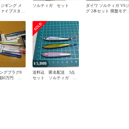
 ジギング メ
ソルティガ セット
ダイワ ソルティガ VS
ファイブスター
グ 2本セット 廃盤モデ
 アナライザー
伊勢湾 鳥羽 敦賀 ブリ
 アシストフッ
 #マイワシ KG-
り具 【メール便
5,000
¥
ングプラグ8
送料込 匿名配送 3点
額6万円 海
セット ソルティガ ダ
ソウルズ マ
イワ ＴＧベイト 45g