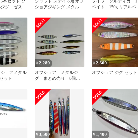
5本セット ソ
シャウト ステイ 80g オフ
ダイワ ソルティガ T
Bジグ ゼス
ショアジギング メタルジ
ベイト 150g リアルベ
 オフショア
グセット
ト各種三点セット
2,280
2,300
¥
¥
 オフショアメタル
オフショア メタルジ
オフショア ジグ セット
セット
グ まとめ売り 8個セ
ット
3,500
1,400
¥
¥