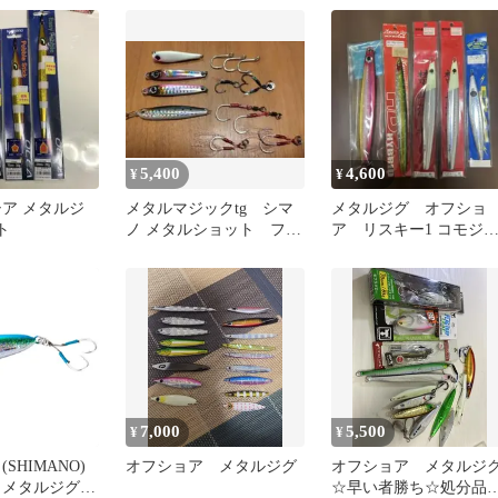
32g
5,400
4,600
¥
¥
シア メタルジ
メタルマジックtg シマ
メタルジグ オフショ
ト
ノ メタルショット フッ
ア リスキー1 コモジ
ク他のセット サワラ ジ
など
グ
7,000
5,500
¥
¥
SHIMANO)
オフショア メタルジグ
オフショア メタルジ
 メタルジグ
☆早い者勝ち☆処分品