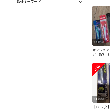
除外キーワード
オシア フ
80g JU-S0
グリーン
2,850
¥
オフショア
グ 5点 80
モ ソルテ
ックス等
1,800
¥
【TGジグ