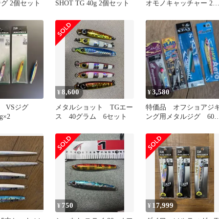
グ 2個セット
SHOT TG 40g 2個セット
オモノキャッチャー 2
セット
8,600
3,580
¥
¥
 VSジグ
メタルショット TGエー
特価品 オフショアジ
g×2
ス 40グラム 6セット
ング用メタルジグ 60g 
点 ゼスタ シャウ
ハヤブサ
750
17,999
¥
¥