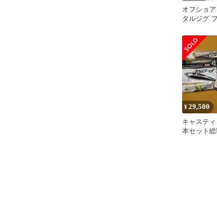
オフショア
タルジグ 
ソルティナ
ホーク OF
ク付 170g
294 / つ
発送】
29,500
¥
キャスティ
本セット総
王ルアー 
リア他