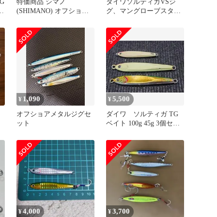
G
特価商品 シマノ
ダイワソルティガVSジ
イ
(SHIMANO) オフショア
グ、マングローブスタジ
メタルジグ オシア ステ
オワイプアウト他メタル
ィンガーバタフライ セン
ジグセット
ターサーディン 90g JT-
709L 008 Sイワシ
1,090
5,500
¥
¥
オフショアメタルジグセ
ダイワ ソルティガ TG
ット
ベイト 100g 45g 3個セッ
ト
4,000
3,700
¥
¥