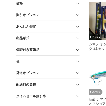
価格
割引オプション
あんしん鑑定
7,777
¥
出品形式
シマノ オ
グ 4本セッ
保証付き整備品
色
発送オプション
配送料の負担
2,904
¥
タイムセール割引率
新品 シマノ(
オフショア