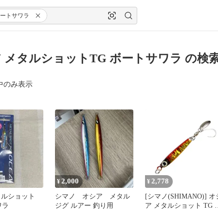
ートサワラ
 メタルショットTG ボートサワラ の検
中のみ表示
2,000
2,778
¥
¥
タルショット
シマノ オシア メタル
[シマノ(SHIMANO)] オ
ワラ
ジグ ルアー 釣り用
ア メタルショット TG 
ートサワラ 005 アカキ