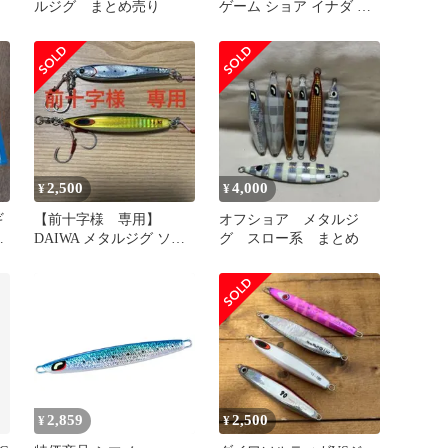
個
ルジグ まとめ売り
ゲーム ショア イナダ ツ
バス サゴシ
2,500
4,000
¥
¥
ギ
【前十字様 専用】
オフショア メタルジ
4
DAIWA メタルジグ ソル
グ スロー系 まとめ
ト
ティガ 80g 2個セット
2,859
2,500
¥
¥