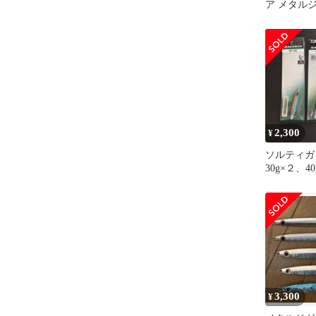
ア メタルジ
2,300
¥
ソルティガ
30g×２、40
3,300
¥