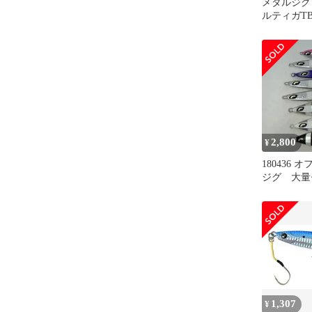
メタルジグ 
ルティガT
タ ニトロ
ジギング
2,800
¥
180436
ジグ 大量
1,307
¥