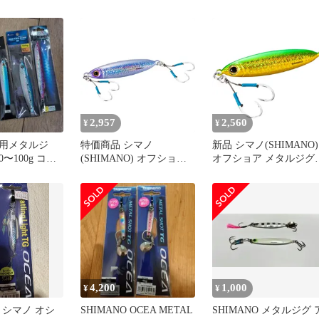
ラットライト
投げ売り☆新品あり☆
8W 008 Sブルー
2,957
2,560
¥
¥
用メタルジ
特価商品 シマノ
新品 シマノ(SHIMANO)
〜100g コ
(SHIMANO) オフショア
オフショア メタルジグ
ィナ エルマ
メタルジグ オシア フラ
オシア フラットライト
ットライト 80g JU-S08W
60g JU-S06W 003 Sグ
007 Sケイムラベイト
ン
4,200
1,000
¥
¥
】シマノ オシ
SHIMANO OCEA METAL
SHIMANO メタルジグ 