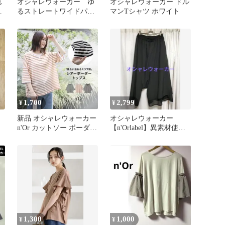
れ
オシャレウォーカー ゆ
オシャレウォーカー ドル
カ
るストレートワイドパン
マンTシャツ ホワイト
イ
ツ
1,700
2,799
¥
¥
新品 オシャレウォーカー
オシャレウォーカー
n'Or カットソー ボーダー
【n'Orlabel】異素材使い
グリーン
アシンメトリーパンツ
1,300
1,000
¥
¥