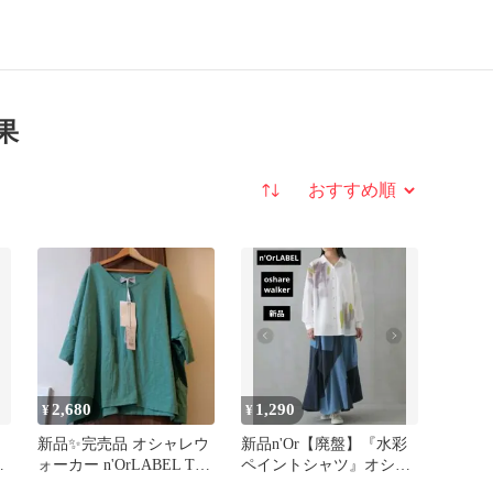
果
並び替え
2,680
1,290
¥
¥
新品✨完売品 オシャレウ
新品n'Or【廃盤】『水彩
ン
ォーカー n'OrLABEL Tシ
ペイントシャツ』オシャ
ャツ
レウォーカー