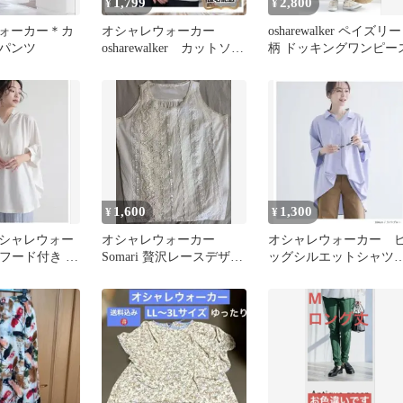
1,799
2,800
¥
¥
ォーカー＊カ
オシャレウォーカー
osharewalker ペイズリー
パンツ
osharewalker カットソ
柄 ドッキングワンピー
ー トップス 新品タグ
付き
1,600
1,300
¥
¥
シャレウォー
オシャレウォーカー
オシャレウォーカー 
r フード付き 半
Somari 贅沢レースデザイ
ッグシルエットシャ
ーバー ホワイ
ンタンクトップ
n'OrLABEL