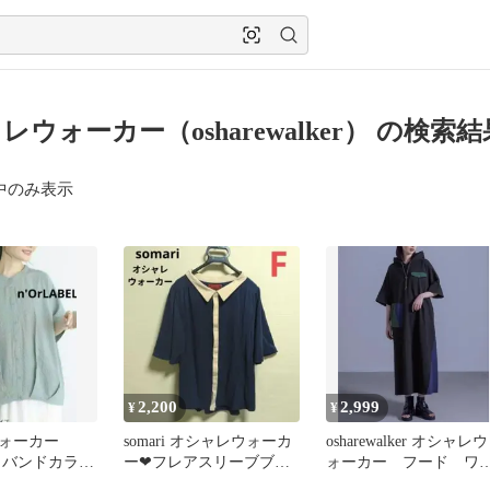
レウォーカー（osharewalker） の検索結
中のみ表示
2,200
2,999
¥
¥
ウォーカー
somari オシャレウォーカ
osharewalker オシャレウ
EL バンドカラー
ー❤フレアスリーブブラ
ォーカー フード ワ
ャツ
ウス バイカラー
ピース kOhAKU