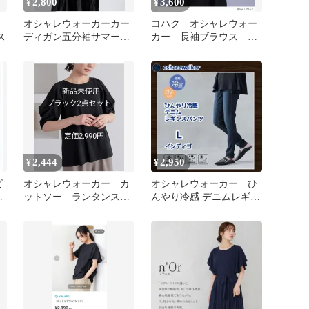
2,800
3,600
¥
¥
オシャレウォーカーカー
コハク オシャレウォー
ス
ディガン五分袖サマーニ
カー 長袖ブラウス シ
ット
ャツ レイヤード風 美品
2,444
2,950
¥
¥
ビ
オシャレウォーカー カ
オシャレウォーカー ひ
ツ
ットソー ランタンスリ
んやり冷感 デニムレギパ
ーブ 五分袖 ブラッ
ン インディゴ L
ク 2点セット