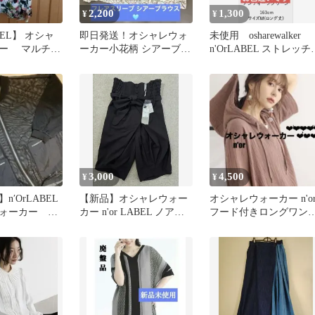
2,200
1,300
¥
¥
ABEL】 オシャ
即日発送！オシャレウォ
未使用 osharewalker
ー マルチカ
ーカー小花柄 シアーブラ
n'OrLABEL ストレッチ
グ スカート
ウス フレアスリーブ LL
ギパン M
～3L
3,000
4,500
¥
¥
n′OrLABEL
【新品】オシャレウォー
オシャレウォーカー n'o
ォーカー メ
カー n'or LABEL ノアー
フード付きロングワン
ゾン フリー
ル サルエル風パンツ 黒
ース、ダブルガーゼ