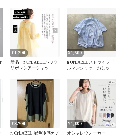
1,290
1,500
¥
¥
r
新品 n'OrLABELバック
n'OrLABELストライプド
リボンシアーシャツ オ
ルマンシャツ おしゃれ
シャレウォーカー
ウォーカー スキッパー
3,700
1,890
¥
¥
ー
n`OrLABEL 配色冷感カノ
オシャレウォーカー