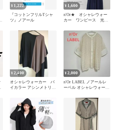
1,222
1,600
¥
¥
『コットンフリルTシャ
n'Or★ オシャレウォー
レ
ツ』ノアール
カー ワンピース 光
沢 プリーツ ネイビ
ー ゆったり
2,400
2,000
¥
¥
r
オシャレウォーカー バ
n'Or LABEL ノアールレ
ピ
イカラー アシンメトリー
ーベル オシャレウォーカ
長袖 トップス
ー シアーブラウス 半袖