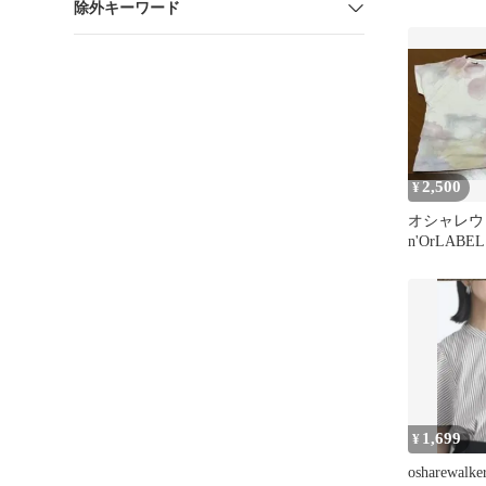
除外キーワード
2,500
¥
オシャレ
n'OrLAB
スドットT
1,699
¥
osharewal