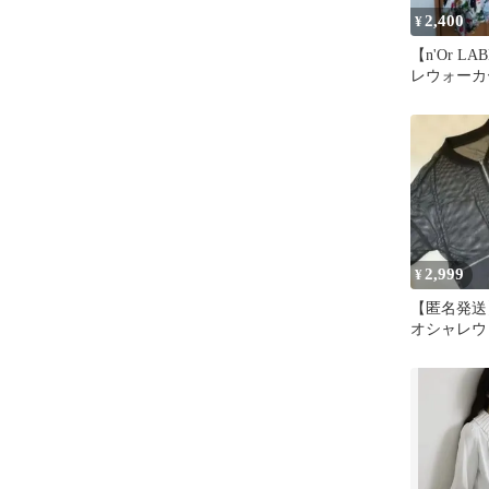
2,400
¥
【n'Or L
レウォーカ
ラー ロン
2,999
¥
【匿名発送】
オシャレウ
ッシュブル