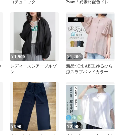
ー
コチュニック
2way「異素材配色ドレー
プカットソー」
1,900
1,200
¥
¥
カ
レディースシアーブルゾ
新品n'OrLABELゆるひら
グ
ン
涼スラブバンドカラーフ
ブ
レア袖ブラウス
990
2,000
¥
¥