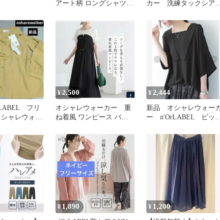
アート柄 ロングシャツ
カー 洗練タックシア
長袖 サイズ1 ブラウス
ブラウス
2,500
2,444
¥
¥
LABEL フリ
オシャレウォーカー 重
新品 オシャレウォー
オシャレウォー
ね着風 ワンピース バイ
ー n'OrLABEL ビッ
カラー ノアール 楽ち
セーラーカラーシアー
ん かわいい
ラウス
1,890
1,200
¥
¥