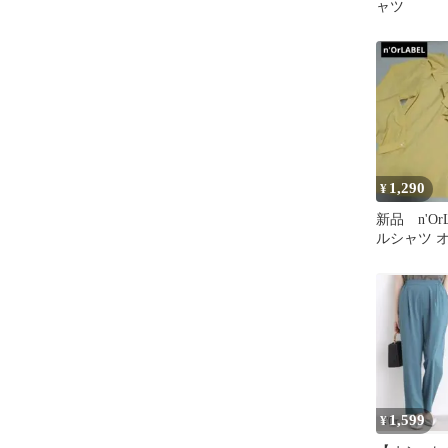
ャツ
1,290
¥
新品 n'Or
ルシャツ 
カー
1,599
¥