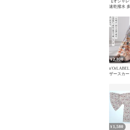
【オシャレ
速乾撥水 
ーパンツ
2,800
¥
n'OrLAB
ザースカー
1,580
¥