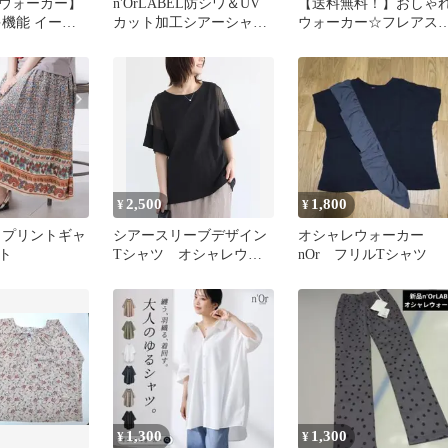
ウォーカー】
n'OrLABEL防シワ＆UV
【送料無料！】おしゃ
多機能 イージ
カット加工シアーシャ
ウォーカー☆フレアス
ツ オシャレウォーカー
ート（レギュラー、ネ
ビー）
2,500
1,800
¥
¥
EL プリントギャ
シアースリーブデザイン
オシャレウォーカー
ト
Tシャツ オシャレウォ
nOr フリルTシャツ
ーカー
1,300
1,300
¥
¥