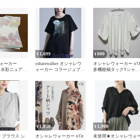
ス オシャレウォーカー
ツ
1,699
800
¥
¥
ウォーカー
osharewalker オシャレウ
オシャレウォーカー n'O
EL 水彩ニュアン
ォーカー コラージュプリ
多機能袖タックTシャ
シャツ
ントTシャツ
ツ ホワイト
1,850
1,900
¥
¥
ker ブラウス シ
オシャレウォーカー n'Or
未使用★オシャレウォ