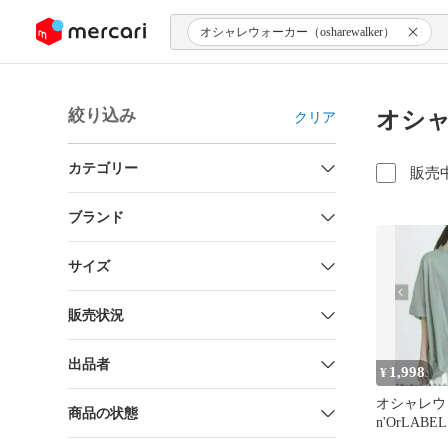
ンツにスキップ
オシャレウォーカー（osharewalker）
絞り込み
オシャ
クリア
カテゴリー
販売
ブランド
サイズ
販売状況
出品者
1,998
¥
オシャレ
商品の状態
n'OrLAB
裾タックシ