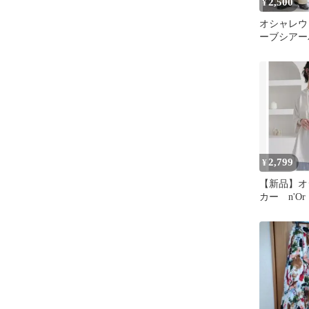
2,500
¥
オシャレウ
ーブシアー
2,799
¥
【新品】オ
カー n'O
袖 プルオ
ト