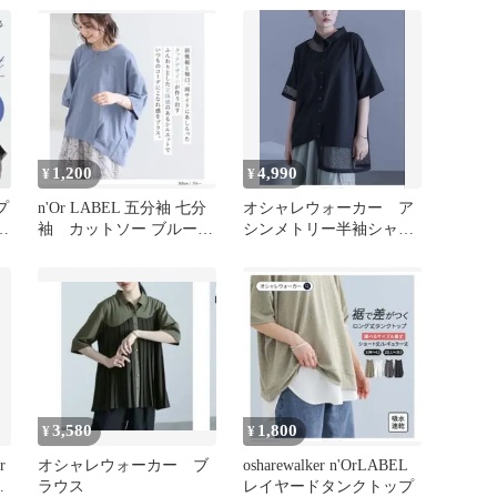
1,200
4,990
¥
¥
プ
n'Or LABEL 五分袖 七分
オシャレウォーカー ア
コ
袖 カットソー ブルー
シンメトリー半袖シャ
オシャレウォーカー
ツ 未使用
3,580
1,800
¥
¥
r
オシャレウォーカー ブ
osharewalker n'OrLABEL
ャ
ラウス
レイヤードタンクトップ