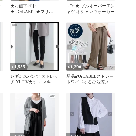
レ
★お値下げ中
n'Or ★ プルオーバー Tシ
裾
★n'OrLABEL★フリルデ
ャツ オシャレウォーカー
ザインTシャツ
1,555
1,200
¥
¥
ー
レギンスパンツ ストレッ
新品n'OrLABELストレー
チ XL UVカット スキニ
トワイドゆるひら涼スラ
ー オシャレウォーカー
ブパンツ オシャレウォ
黒
ーカー