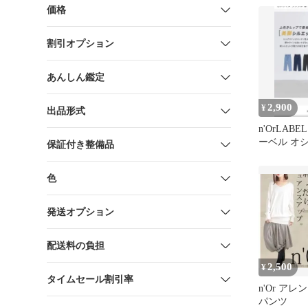
価格
割引オプション
あんしん鑑定
2,900
¥
出品形式
n'OrLA
ーベル オ
保証付き整備品
ー ジーン
色
発送オプション
配送料の負担
2,500
¥
タイムセール割引率
n'Or ア
パンツ