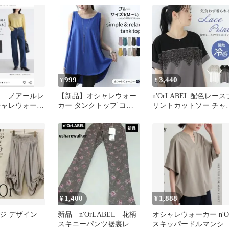
999
3,440
¥
¥
BEL ノアールレ
【新品】オシャレウォー
n'OrLABEL 配色レース
シャレウォーカ
カー タンクトップ コッ
リントカットソー チャ
ズ
トン100% ブルー 1(М〜
ール
L)
1,400
1,888
¥
¥
レンジ デザイン
新品 n'OrLABEL 花柄
オシャレウォーカー n'O
スキニーパンツ裾裏レー
スキッパードルマンシ