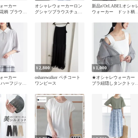
ォーカー
オシャレウォーカーロン
新品n'OrLABELオシャ
EL花柄 ブラウス
グシャツブラウスチュニ
ウォーカー ドット柄
 七分袖
ック
裏チェックレギパン
2,800
1,000
¥
¥
ォーカー
osharewalker ペチコート
★オシャレウォーカ
EL ハーフジップ
ワンピース
ブラ紐隠しタンクトッ
ロカットソ
プ LLサイズ