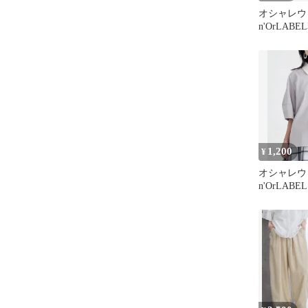
オシャレウ
n'OrLAB
ベージュ系
1,200
¥
オシャレウ
n'OrLAB
ランタンポ
ー 新品