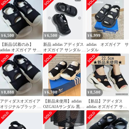
6,500
6,500
6,999
¥
¥
¥
【新品/試着のみ】
新品 adidas アディダス
adidas オズガイア サ
adidas オズガイア サン
オズガイア サンダル ブ
ンダル
ダル 22.5cm
ラック 22.5
8,888
6,700
8,500
¥
¥
¥
アディダスオズガイア
【新品未使用】adidas
【新品】アディダス
オリジナルブラック ス
OZGAIAサンダル 黒白
adidas オズガイア サン
ポーツサンダル23.5
24.5cm 厚底 人気
ダル 22.5cm
㎝ 新品未使用