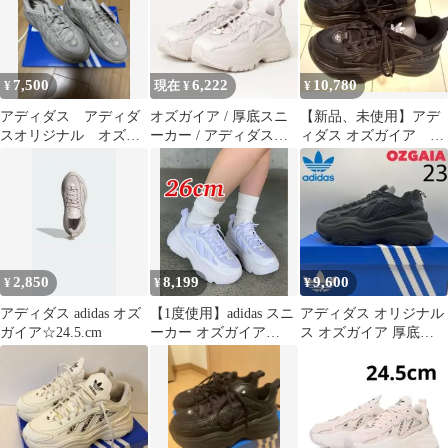
7,500
6,222
10,780
¥
現在 ¥
¥
アディダス アディダ
オズガイア / 厚底スニ
【新品、未使用】アデ
スオリジナル オズガ
ーカー / アディダスオ
ィダス オズガイア 黒
イア 厚底 ベージ
リジナルス ベージュ
厚底スニーカー 22.5cm
ュ 23cm
2,850
8,199
9,600
¥
¥
¥
アディダス adidas オズ
【1度使用】adidas スニ
アディダス オリジナル
ガイア☆24.5.cm
ーカー オズガイア
ス オズガイア 厚底
26cm 厚底 ホワイト
【23cm】