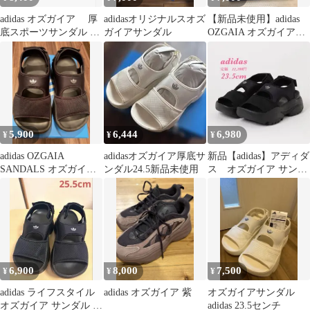
adidas オズガイア 厚
adidasオリジナルスオズ
【新品未使用】adidas
底スポーツサンダル ブ
ガイアサンダル
OZGAIA オズガイア
ラック
サンダル 24.5cm
5,900
6,444
6,980
¥
¥
¥
adidas OZGAIA
adidasオズガイア厚底サ
新品【adidas】アディダ
SANDALS オズガイ
ンダル24.5新品未使用
ス オズガイア サンダ
ア サンダル 25cm
ル 厚底サンダル 23.5cm
6,900
8,000
7,500
¥
¥
¥
adidas ライフスタイル
adidas オズガイア 紫
オズガイアサンダル
オズガイア サンダル ブ
adidas 23.5センチ