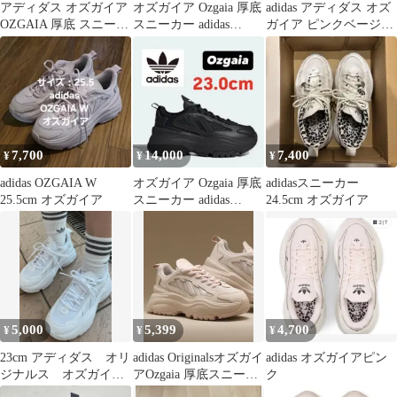
アディダス オズガイア
オズガイア Ozgaia 厚底
adidas アディダス オズ
OZGAIA 厚底 スニーカ
スニーカー adidas
ガイア ピンクベージュ
ー 黒 26
Originals
厚底スニーカー 22.5cm
7,700
14,000
7,400
¥
¥
¥
adidas OZGAIA W
オズガイア Ozgaia 厚底
adidasスニーカー
25.5cm オズガイア
スニーカー adidas
24.5cm オズガイア
Originals 黒
5,000
5,399
4,700
¥
¥
¥
23cm アディダス オリ
adidas Originalsオズガイ
adidas オズガイアピン
ジナルス オズガイア /
アOzgaia 厚底スニーカ
ク
OZGAIA 厚底スニーカ
ーアディダス