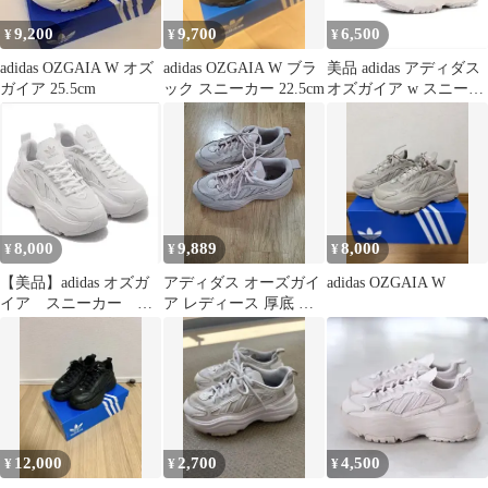
9,200
9,700
6,500
¥
¥
¥
adidas OZGAIA W オズ
adidas OZGAIA W ブラ
美品 adidas アディダス
ガイア 25.5cm
ック スニーカー 22.5cm
オズガイア w スニーカ
ー ピンク 24.5cm
8,000
9,889
8,000
¥
¥
¥
【美品】adidas オズガ
アディダス オーズガイ
adidas OZGAIA W
イア スニーカー 厚
ア レディース 厚底 ス
底
ニーカー 245 4134
12,000
2,700
4,500
¥
¥
¥