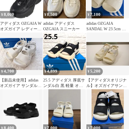
8,000
8,500
7,100
¥
¥
¥
アディダス OZGAIA W
adidas アディダス
adidas OZGAIA
オズガイア レディー
OZGAIA スニーカー
SANDAL W 23.5cm 新
ス 24.5
品未使用タグ付き
4,700
4,899
5,200
¥
¥
¥
【新品未使用】adidas
25.5 アディダス 厚底サ
【アディダスオリジナ
オズガイア サンダル
ンダル白 黒 軽量 オズ
ル】オズガイアサンダ
25.5cm
ガイア adidas
ル
8,400
7,000
7,000
¥
¥
¥