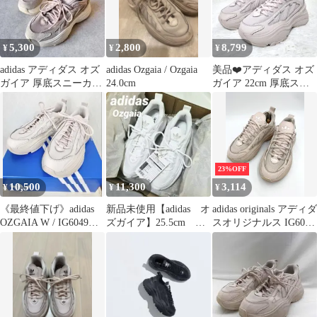
5,300
2,800
8,799
¥
¥
¥
adidas アディダス オズ
adidas Ozgaia / Ozgaia
美品❤️アディダス オズ
ガイア 厚底スニーカー
24.0cm
ガイア 22cm 厚底スニ
ピンクベージュ 24
ーカー ピンクベージュ
23%OFF
10,500
11,300
3,114
¥
¥
¥
《最終値下げ》adidas
新品未使用【adidas オ
adidas originals アディダ
OZGAIA W / IG6049
ズガイア】25.5cm ホ
スオリジナルス IG6049
24.5cm
ワイト 厚底スニーカ
OZGAIA W オズガイア
ー
ローカット スニーカー
size23cm/ピンク ■■ レ
ディース