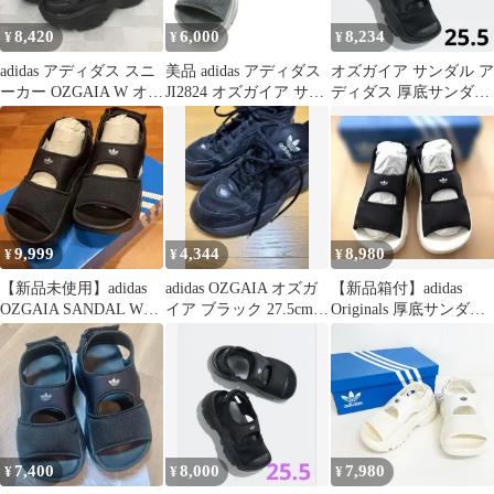
8,420
6,000
8,234
¥
¥
¥
adidas アディダス スニ
美品 adidas アディダス
オズガイア サンダル ア
ーカー OZGAIA W オズ
JI2824 オズガイア サン
ディダス 厚底サンダ
ガイア W IG6045 22cm
ダル 27.5cm 厚底 スポ
ル ブラック 25.5cm
ブラック 美品
ーツサンダル ストラッ
プ レディース AD2299
9,999
4,344
8,980
¥
¥
¥
【新品未使用】adidas
adidas OZGAIA オズガ
【新品箱付】adidas
OZGAIA SANDAL W
イア ブラック 27.5cm
Originals 厚底サンダ
24.5cm
厚底スニーカー
ル 25.5㎝
7,400
8,000
7,980
¥
¥
¥