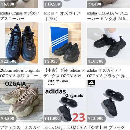
6,000
10,500
4,400
¥
¥
¥
adidas Ozgaia オズガイ
adidas ＊ オズガイア
adidas OZGAIA W スニ
アスニーカー
［26㎝］
ーカー ピンク系 24.5㎝
IG6049
22,500
9,955
16,700
¥
¥
¥
26.5cm adidas Originals
【中古】 箱有 adidas ア
adidas オズガイア /
OZGAIA 厚底 スニーカ
ディダス OZGAIA W
OZGAIA ブラック 厚底
ー
IG6045 ブラック
スニーカー 28cm
US6（23cm）
111456621
4,200
11,000
13,000
¥
¥
¥
アディダス オズガイ
adidas Originals OZGAIA
【公式】黒 ブラック