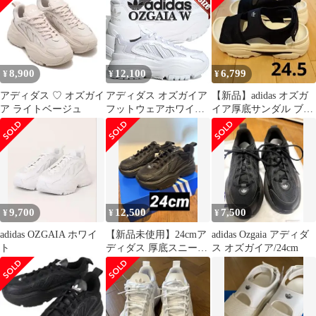
8,900
12,100
6,799
¥
¥
¥
アディダス ♡ オズガイ
アディダス オズガイア
【新品】adidas オズガ
ア ライトベージュ
フットウェアホワイト
イア厚底サンダル ブラ
グリーンオキサイド
ック
adidas OZGAIA W
FTWWHT/FTWWHT/G
REONE ig6047 靴 シュ
ーズ スニーカー ローカ
ット ウィメンズ レディ
ース 厚底
9,700
12,500
7,500
¥
¥
¥
adidas OZGAIA ホワイ
【新品未使用】24cmア
adidas Ozgaia アディダ
ト
ディダス 厚底スニーカ
ス オズガイア/24cm
ー adidas OZGATA W