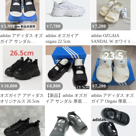
5,900
7,700
7,200
¥
¥
¥
adidas アディダス オズ
adidas オズガイア
adidas OZGAIA
ガイア サンダル
ozgaia 22.5cm
SANDAL W ホワイト
OZGAIA 25.5 厚底
24.5 JI2822
10,800
8,800
7,200
¥
¥
¥
オズガイア アディダス
【新品】adidas オズガ
adidas アディダス オズ
オリジナルス 26.5cm
イア サンダル 厚底 ブ
ガイア Ozgaia 厚底 サ
ラック 23.5cm
ンダル 23.5