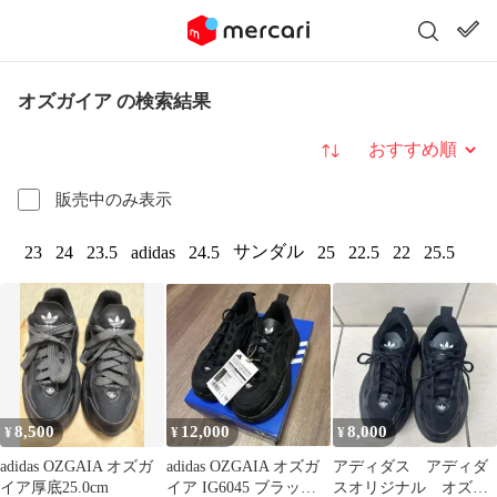
オズガイア の検索結果
並び替え
販売中のみ表示
サンダル
23
24
23.5
adidas
24.5
25
22.5
22
25.5
8,500
12,000
8,000
¥
¥
¥
adidas OZGAIA オズガ
adidas OZGAIA オズガ
アディダス アディダ
イア厚底25.0cm
イア IG6045 ブラック
スオリジナル オズガ