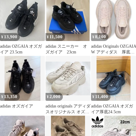
ー
13,900
11,500
8,100
¥
¥
¥
adidas OZGAIA オズガ
adidas スニーカー オ
adidas Originals OZGAI
イア 23.5cm
ズガイア 23cm
W アディダス 厚底ス
ニーカー
13,350
2,000
11,400
¥
¥
¥
adidas オズガイア
adidas originals アディダ
adidas OZGAIA オズガ
スオリジナルス オズガ
イア厚底24.5cm
イア ローカット スニー
カー size23.5/ピンク ■■
レディース