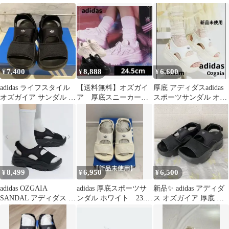
ラック 25.5cm
7,400
8,888
6,600
¥
¥
¥
adidas ライフスタイル
【送料無料】オズガイ
厚底 アディダスadidas
オズガイア サンダル ブ
ア 厚底スニーカー
スポーツサンダル オズ
ラック 23.5cm
オズガイア / Ozgaia
ガイア ホワイト 23.5㎝
24.5
8,499
6,950
6,500
¥
¥
¥
adidas OZGAIA
adidas 厚底スポーツサ
新品✨️ adidas アディダ
SANDAL アディダス オ
ンダル ホワイト 23.5
ス オズガイア 厚底 サ
ズガイア サンダル 22
㎝
ンダル 27.5