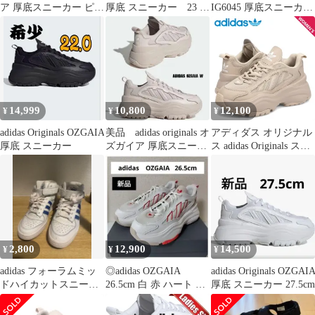
ア 厚底スニーカー ピン
厚底 スニーカー 23 ブ
IG6045 厚底スニーカー
クベージュ 23.5cm
ラック
ローカット atzk
14,999
10,800
12,100
¥
¥
¥
adidas Originals OZGAIA
美品 adidas originals オ
アディダス オリジナル
厚底 スニーカー
ズガイア 厚底スニーカ
ス adidas Originals スニ
ー
ーカー オズガイア レデ
ィース 厚底 OZGAIA W
IG6050
2,800
12,900
14,500
¥
¥
¥
adidas フォーラムミッ
◎adidas OZGAIA
adidas Originals OZGAI
ドハイカットスニーカ
26.5cm 白 赤 ハート 厚
厚底 スニーカー 27.5cm
ー ホワイト/ブルー23
底