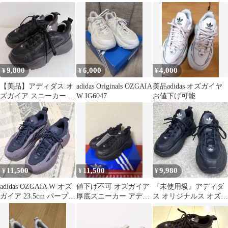
23.5cm
イア 厚底
9,800
6,000
4,000
¥
¥
¥
【美品】アディダス オ
adidas Originals OZGAIA
美品adidas オズガイヤ
ズガイア スニーカー 厚
W IG6047
お値下げ可能
底 ブラック 24.5cm
11,500
11,500
9,980
¥
¥
¥
adidas OZGAIA W オズ
値下げ不可 オズガイア
『未使用級』アディダ
ガイア 23.5cm パープル
厚底スニーカー アディ
ス オリジナルス オズガ
スニーカー
ダスオリジナルス 24cm
イア 厚底スニーカー 黒
24.5