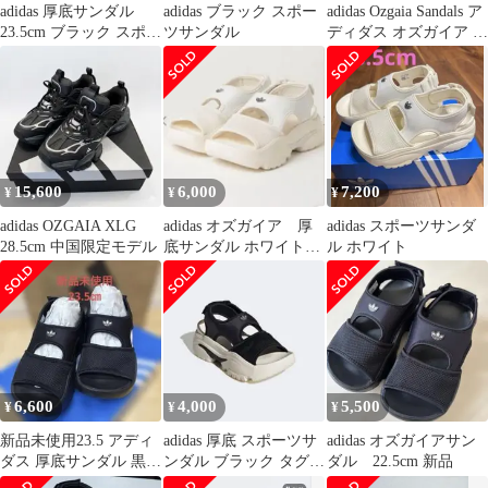
adidas 厚底サンダル
adidas ブラック スポー
adidas Ozgaia Sandals ア
23.5cm ブラック スポー
ツサンダル
ディダス オズガイア サ
ツサンダル アディダ
ンダル 厚底 JI2822
ス
23.5cm Ks6-54
15,600
6,000
7,200
¥
¥
¥
adidas OZGAIA XLG
adidas オズガイア 厚
adidas スポーツサンダ
28.5cm 中国限定モデル
底サンダル ホワイト
ル ホワイト
23.5㎝
6,600
4,000
5,500
¥
¥
¥
新品未使用23.5 アディ
adidas 厚底 スポーツサ
adidas オズガイアサン
ダス 厚底サンダル 黒
ンダル ブラック タグ付
ダル 22.5cm 新品
軽量 オズガイア adidas
き