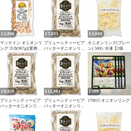
単調理 時短 スナック
園 プランター栽培 短期
パーティ たまねぎ アウ
収穫 新玉ねぎ 玉葱 シ
トドア 【祖の食庵】
ャルム
【甲羅組】
2,890
7,033
3,043
¥
¥
¥
マッケイン オニオンリ
ブリューシティービア
オニオンリング(プレー
ング 2LB(907g)[業務用
バッターオニオンリン
ン) 500G 冷凍【2個セ
冷凍 タマネギ 揚げ物]
グ 1KG 冷凍【2個セッ
ット】
(1160374)
ト】
9,928
15,881
599
¥
¥
¥
ブリューシティービア
ブリューシティービア
170815 オニオンリング
バッターオニオンリン
バッターオニオンリン
グ 1KG 冷凍【3個セッ
グ 1KG 冷凍【5個セッ
ト】
ト】