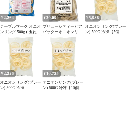
2,264
30,099
5,936
¥
¥
¥
テーブルマーク オニオ
ブリューシティービア
オニオンリング(プレー
ンリング 500g ( 玉ねぎ
バッターオニオンリン
ン) 500G 冷凍【5個セ
/ 玉葱 / 揚げ物 )
グ 1KG 冷凍【10個セッ
ット】
ト】
2,226
10,725
¥
¥
オニオンリング(プレー
オニオンリング(プレー
ン) 500G 冷凍
ン) 500G 冷凍【10個セ
ット】