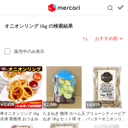
オニオンリング 1kg の検索結果
並び替え
販売中のみ表示
3,420
2,980
4,059
¥
¥
¥
🧅オニオンリング 1kg
たまねぎ 種球 ホーム玉
ブリューシティービア
冷凍 業務用 おつまみ
ねぎ 1Kg セット球 オニ
バッターオニオンリン
大容量 ビール 人気 簡
オンセット 球根 家庭菜
グ 1KG 冷凍