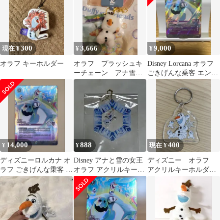
300
3,666
9,000
現在 ¥
¥
¥
オラフ キーホルダー
オラフ プラッシュキ
Disney Lorcana オラフ
ーチェーン アナ雪
ごきげんな乗客 エンチ
ディズニー・ストア
ャンテッド
Darenui
14,000
888
400
¥
¥
現在 ¥
ディズニーロルカナ オ
Disney アナと雪の女王
ディズニー オラフ
ラフ ごきげんな乗客 エ
オラフ アクリルキーホ
アクリルキーホルダ
ンチャンテッド
ルダー
ー アクキー