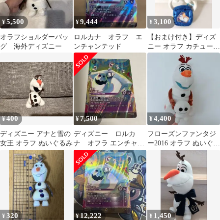
5,500
9,444
3,100
¥
¥
¥
オラフショルダーバッ
ロルカナ オラフ エ
【おまけ付き】ディズ
グ 海外ディズニー
ンチャンテッド
ニー オラフ カチューシ
ャ ポーチ 香港ディズニ
ーランド
400
7,500
4,400
¥
¥
¥
ディズニー アナと雪の
ディズニー ロルカ
フローズンファンタジ
女王 オラフ ぬいぐるみ
ナ オフラ エンチャン
ー2016 オラフ ぬいぐる
テッド 美品
み アナ雪 ホワイト 人
形
320
12,222
1,450
¥
¥
¥