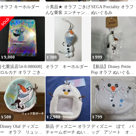
オラフ キーホルダー
☆美品★ オラフ ごきげ
SEGA Preciality オラフ
んな乗客 エンチャンテ
ぬいぐるみ
ッド
9,000
300
999
¥
¥
¥
[七重浜店54-8-080608]
オラフ キーホルダー
【新品】Disney Petite
ロルカナ オラフ ごきげ
Pop オラフ ぬいぐるみ
んな乗客 209/204-JA-
マスコット
5 エンチャンテッド
500
2,980
799
¥
¥
¥
Disney Olaf ディズニ
新品 ディズニー オラフ
ディズニー ぽて バ
ー オラフ リュック
チャームポーチ ぬいぐ
ッグ アソート オラ