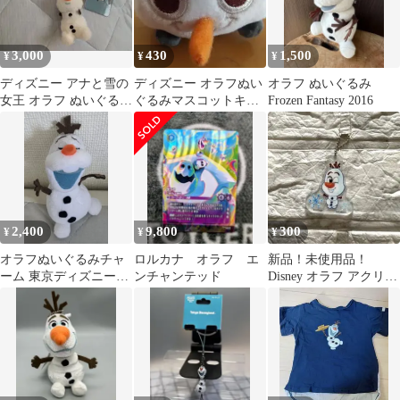
3,000
430
1,500
¥
¥
¥
ディズニー アナと雪の
ディズニー オラフぬい
オラフ ぬいぐるみ
女王 オラフ ぬいぐるみ
ぐるみマスコットキー
Frozen Fantasy 2016
キーホルダー
ホルダー
2,400
9,800
300
¥
¥
¥
オラフぬいぐるみチャ
ロルカナ オラフ エ
新品！未使用品！
ーム 東京ディズニーリ
ンチャンテッド
Disney オラフ アクリル
ゾート
キーホルダー