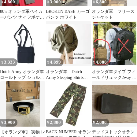
4,800
3,000
6,800
¥
¥
¥
80’s オランダ軍ベイカ
BROKEN BASE カーゴ
オランダ軍 フリース
ーパンツ ナイフポケッ
パンツ ホワイト
ジャケット
ト付 76cm 実物中古良
品
3,333
4,899
4,880
¥
¥
¥
Dutch Army オランダ軍
オランダ軍 Dutch
オランダ軍タイプ フィ
ロールトップ ショルダ
Army Sleeping Shirts
ールドリュック2way シ
ーバッグ ネイビー
Jacket
ョルダーバッグ
YMCLKY
3,900
2,880
2,000
¥
¥
¥
【オランダ軍】 実物 レ
BACK NUMBER オラン
デッドストックオラン