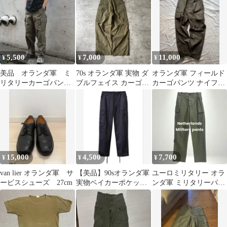
5,500
7,000
11,000
¥
¥
¥
美品 オランダ軍 ミ
70s オランダ軍 実物 ダ
オランダ軍 フィールド
リタリーカーゴパン
ブルフェイス カーゴパ
カーゴパンツ ナイフポ
ツ デッドストック
ンツ 78×80
ケット付き
15,000
4,500
7,700
¥
¥
¥
van lier オランダ軍 サ
【美品】90sオランダ軍
ユーロミリタリー オラ
ービスシューズ 27cm
実物ベイカーポケット
ンダ軍 ミリタリーパン
BDUカーゴパンツ W28
ツ コンバットパンツ