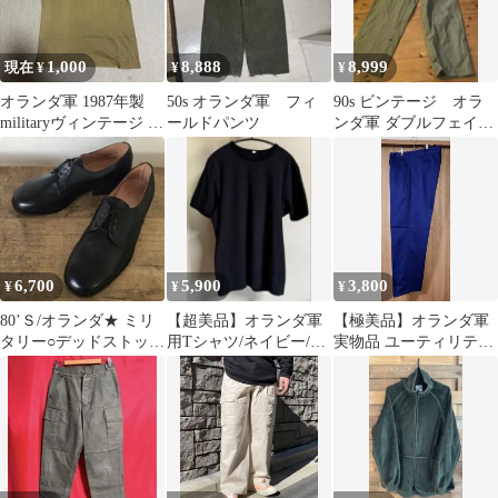
1,000
8,888
8,999
現在 ¥
¥
¥
オランダ軍 1987年製
50s オランダ軍 フィ
90s ビンテージ オラ
militaryヴィンテージ T
ールドパンツ
ンダ軍 ダブルフェイス
シャツ
カーゴパンツ ミリタリ
ー 立体
6,700
5,900
3,800
¥
¥
¥
80’Ｓ/オランダ★ ミリ
【超美品】オランダ軍
【極美品】オランダ軍
タリー○デッドストッ
用Tシャツ/ネイビー/M/
実物品 ユーティリティ
ク/レザーシューズ 靴
セレクトショップ輸入
ーパンツ ブルー
品