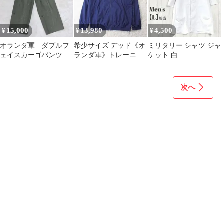
15,000
13,980
4,500
¥
¥
¥
オランダ軍 ダブルフ
希少サイズ デッド《オ
ミリタリー シャツ ジャ
ェイスカーゴパンツ
ランダ軍》トレーニン
ケット 白
グジャケット(10)ネイ
ビー 刺繍
次へ