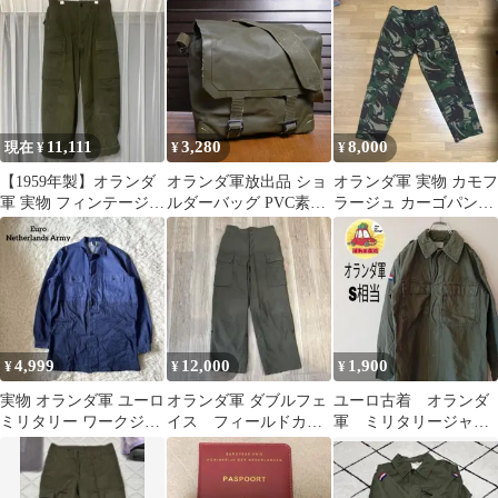
ーフパンツ
ク ミラー付き 中古良
画像現品A
11,111
3,280
8,000
現在 ¥
¥
¥
【1959年製】オランダ
オランダ軍放出品 ショ
オランダ軍 実物 カモフ
軍 実物 フィンテージ
ルダーバッグ PVC素材
ラージュ カーゴパン
フィールドパンツ
OD 仕切りあり [ 可 / 仕
ツ 迷彩パンツ
86x90極太
切りあり ]
4,999
12,000
1,900
¥
¥
¥
実物 オランダ軍 ユーロ
オランダ軍 ダブルフェ
ユーロ古着 オランダ
ミリタリー ワークジャ
イス フィールドカー
軍 ミリタリージャケ
ケット カバーオール 54
ゴパンツ 78x80
ット S相当 モスグリ
ーン