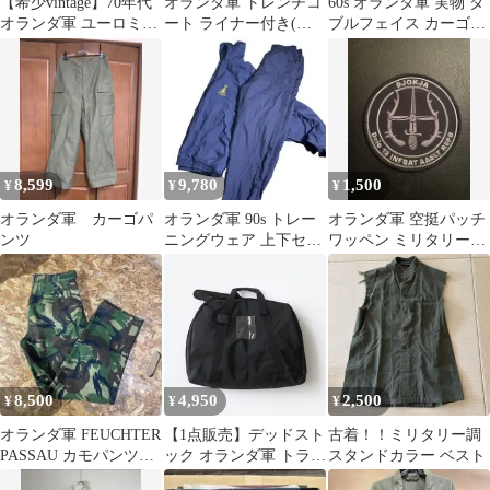
【希少vintage】70年代
オランダ軍 トレンチコ
60s オランダ軍 実物 ダ
オランダ軍 ユーロミリ
ート ライナー付き(デ
ブルフェイス カーゴパ
タリーシャツ
ッドストック)
ンツ 90×80
8,599
9,780
1,500
¥
¥
¥
オランダ軍 カーゴパ
オランダ軍 90s トレー
オランダ軍 空挺パッチ
ンツ
ニングウェア 上下セッ
ワッペン ミリタリー
ト 希少サイズ9 ネイビ
NFP迷彩 刺繍パッチ
ー
8,500
4,950
2,500
¥
¥
¥
オランダ軍 FEUCHTER
【1点販売】デッドスト
古着！！ミリタリー調
PASSAU カモパンツ
ック オランダ軍 トラン
スタンドカラー ベスト
DPM希少 軍パン
スポートキャリングバ