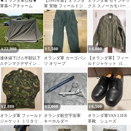
★オランダ軍仕様★
​【1991年製】オランダ
オランダ軍 セインテッ
軍幕ベアチャーム
軍 実物 フィールドジャ
クス スノーカモパーカ
ケット KL ユーロミリ
ー ミリタリージャケッ
タリー
ト 白 古着
22,900
5,500
4,000
¥
¥
¥
連休値下げ⚠半額以下
オランダ軍 カーゴパン
【オランダ軍】フィー
⚠テンマクデザイン
ツ オリーブ
ルドジャケット（Lサ
大炎幕FC＆オランダ軍
イズ）
ペグケース
2,880
2,000
6,500
¥
¥
¥
オランダ軍 フィールド
オランダ航空宇宙軍
オランダ軍VAN LIER
ジャケット ミリタリー
キーホルダー
革靴 シューズ
ウェア