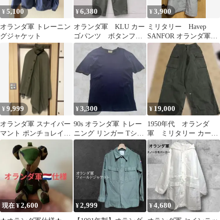
5,100
6,380
3,900
¥
¥
¥
オランダ軍 トレーニン
オランダ軍 KLU カー
ミリタリー Havep
グジャケット
ゴパンツ ボタンフラ
SANFOR オランダ軍
イ MILITARY
デッドストック ワー
クコート
9,999
3,300
19,000
¥
¥
¥
オランダ軍 スナイパー
90s オランダ軍 トレー
1950年代 オランダ
マント ポンチョレイン
ニング リンガー Tシャ
軍 ミリタリー カーゴ
ケープ 84年
ツ XL
パンツ オリーブ ヴィ
ンテージ
2,600
2,999
4,680
現在 ¥
¥
¥