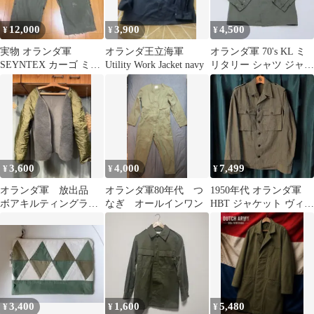
12,000
3,900
4,500
¥
¥
¥
実物 オランダ軍
オランダ王立海軍
オランダ軍 70's KL ミ
SEYNTEX カーゴ ミリ
Utility Work Jacket navy
リタリー シャツ ジャケ
タリーパンツ オリーブ
ット
90×80
3,600
4,000
7,499
¥
¥
¥
オランダ軍 放出品
オランダ軍80年代 つ
1950年代 オランダ軍
ボアキルティングライ
なぎ オールインワン
HBT ジャケット ヴィン
ナー リメイク
テージ
3,400
1,600
5,480
¥
¥
¥