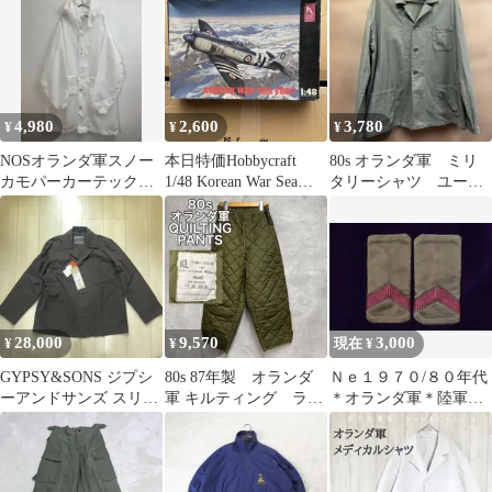
ッグ ブラック[ビッグ
サイズ 大容量 2way フ
ルオープン 旅行 レジャ
ー ナイロン]
4,980
2,600
3,780
¥
¥
¥
NOSオランダ軍スノー
本日特価Hobbycraft
80s オランダ軍 ミリ
カモパーカーテック
1/48 Korean War Sea
タリーシャツ ユーテ
Y2Kユーロミリタリー
Fury
ィリティシャツ ネル
軍物フェス
シャツ
28,000
9,570
3,000
¥
¥
現在 ¥
GYPSY&SONS ジプシ
80s 87年製 オランダ
Ｎｅ１９７０/８０年代
ーアンドサンズ スリー
軍 キルティング ライ
＊オランダ軍＊陸軍＊
ピングシャツジャケッ
ナーパンツ DM520
１等兵エポレット用肩
ト02
章（実物）