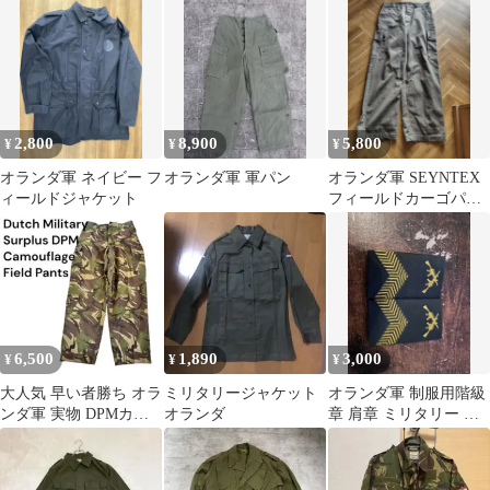
2,800
8,900
5,800
¥
¥
¥
オランダ軍 ネイビー フ
オランダ軍 軍パン
オランダ軍 SEYNTEX
ィールドジャケット
フィールドカーゴパン
ツ ワイドストレート ミ
リタリー
6,500
1,890
3,000
¥
¥
¥
大人気 早い者勝ち オラ
ミリタリージャケット
オランダ軍 制服用階級
ンダ軍 実物 DPMカモ
オランダ
章 肩章 ミリタリー オ
迷彩 フィールド カーゴ
ランダ陸軍 階級章 ドレ
パンツ
ス 伍長