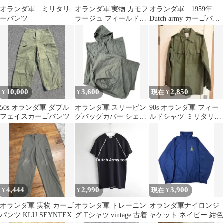
オランダ軍 ミリタリ
オランダ軍 実物 カモフ
オランダ軍 1959年
ーパンツ
ラージュ フィールドジ
Dutch army カーゴパン
ャケット パンツ セット
ツ
10,000
3,600
2,850
¥
¥
現在 ¥
50s オランダ軍 ダブル
オランダ軍 スリーピン
90s オランダ軍 フィー
フェイスカーゴパンツ
グバッグカバー シェラ
ルドシャツ ミリタリー
フカバー
ジャケット ユーロヴィ
ンテージ
4,444
2,990
3,900
¥
¥
現在 ¥
オランダ軍 実物 カーゴ
オランダ軍 トレーニン
オランダ軍ナイロンジ
パンツ KLU SEYNTEX
グ Tシャツ vintage 古着
ャケット ネイビー 紺色