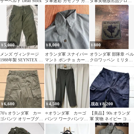
ザーベルト Dead Stock
ダ軍迷彩 カモフラ カー
ダ軍実物放出品グロッ
ゴパンツ L ライトオン
ク17 ピストル メンテナ
ンスボックス
5,000
8,000
800
¥
¥
¥
メンズ ヴィンテージ
オランダ軍 スナイパー
オランダ軍 部隊章 ベル
1988年製 SEYNTEX オ
マント ポンチョ カー
クロワッペン ミリタリ
ランダ軍 カーゴパンツ
キ 希少 80's
ーパッチ オランダ陸軍
6,600
4,500
8,200
¥
¥
現在 ¥
70's オランダ軍 カー
⚪︎オランダ軍 カーゴ
【美品】90s オランダ
ゴパンツ オリーブグリ
パンツ ワークパンツ
軍 実物 ネイビー コッ
ーン ミリタリー ワイ
カーキ ブーツ 軍パ
トン・ベイカーBDUパ
ドパンツ
ン ミリタリー
ンツ