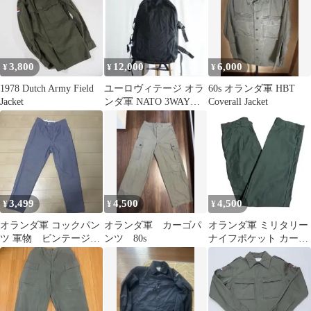
3,800
12,000
6,000
¥
¥
¥
1978 Dutch Army Field
ユーロヴィテージ オラ
60s オランダ軍 HBT
Jacket
ンダ軍 NATO 3WAYフ
Coverall Jacket
ィールドリュックブラ
ック
3,499
4,500
4,500
¥
¥
¥
オランダ軍 コックパン
オランダ軍 カーゴパ
オランダ軍 ミリタリー
ツ 軍物 ビンテージ
ンツ 80s
ナイフポケット カーゴ
古着
パンツ 78×80