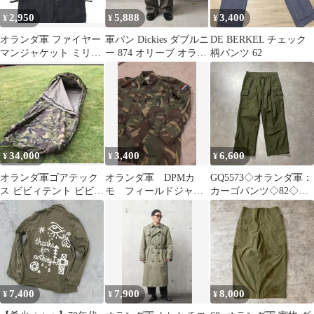
2,950
5,888
3,400
¥
¥
¥
オランダ軍 ファイヤー
軍パン Dickies ダブルニ
DE BERKEL チェック
マンジャケット ミリタ
ー 874 オリーブ オラン
柄パンツ 62
リー ポリスジャケッ
ダ軍
ト 警察
34,000
3,400
6,600
¥
¥
¥
オランダ軍ゴアテック
オランダ軍 DPMカ
GQ5573◇オランダ軍：
ス ビビィテント ビビィ
モ フィールドジャケ
カーゴパンツ◇82◇オ
サック
ット ミリタリージャケ
リーブ系 SEYNTEX ボ
ット
タンフライ
7,400
7,900
8,000
¥
¥
¥