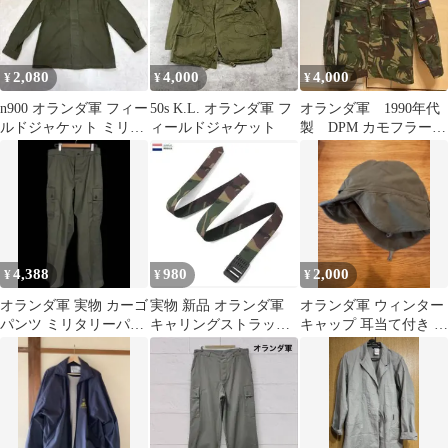
2,080
4,000
4,000
¥
¥
¥
n900 オランダ軍 フィー
50s K.L. オランダ軍 フ
オランダ軍 1990年代
ルドジャケット ミリタ
ィールドジャケット
製 DPM カモフラージ
リー コットン100% カ
ュフィールドジャケッ
ーキ
ト
4,388
980
2,000
¥
¥
¥
オランダ軍 実物 カーゴ
実物 新品 オランダ軍
オランダ軍 ウィンター
パンツ ミリタリーパン
キャリングストラップ
キャップ 耳当て付き オ
ツ50 ワイパーインク
CAMO カモフラージュ
リーブL