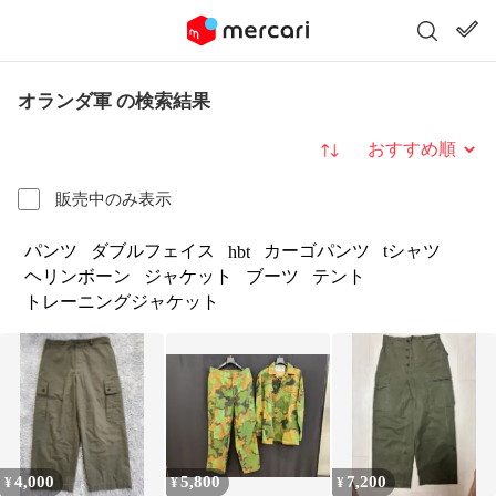
オランダ軍 の検索結果
並び替え
販売中のみ表示
パンツ
ダブルフェイス
カーゴパンツ
tシャツ
hbt
ヘリンボーン
ジャケット
ブーツ
テント
トレーニングジャケット
4,000
5,800
7,200
¥
¥
¥