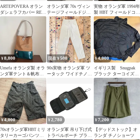
ARTEPOVERA オラン
オランダ軍 70s ヴィン
実物 オランダ軍 1994年
ダシェラフカバー REパ
テージフィールドジャ
製 HBT フィールドコー
ッチワークポーチ M
ケット ミリタリージャ
ト 48 ユーロミリタリー
ケット
8,800
500
4,000
¥
現在 ¥
¥
Umefa オランダ製 オラ
90s実物 オランダ軍 ツ
イギリス製 Snugpak
ンダ軍テント＆帆布バ
ータック ワイドチノト
ブラック ターコイズ
ッグ
ラウザーズ ORCON社
リバーシブルナイロン
製
ジャケット
4,000
2,780
7,200
¥
¥
¥
70sオランダ軍HBTミリ
オランダ軍 吊り下げ式
【デッドストック】オ
タリーカーゴパンツハ
トラベルポーチ ブラッ
ランダ チノショーツ