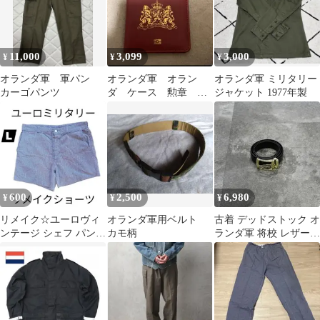
11,000
3,099
3,000
¥
¥
¥
オランダ軍 軍パン
オランダ軍 オラン
オランダ軍 ミリタリー
カーゴパンツ
ダ ケース 勲章 パ
ジャケット 1977年製
スポートケース 名刺
ケース オランダ製
600
2,500
6,980
¥
¥
¥
リメイク☆ユーロヴィ
オランダ軍用ベルト
古着 デッドストック オ
ンテージ シェフ パンツ
カモ柄
ランダ軍 将校 レザーベ
コック千鳥格子Lサイ
ルト ベルト ミリタリー
ズ
黒