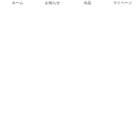
ホーム
お知らせ
出品
マイページ
会社概要（運営会社）
採用情報
プレスリリース
公式ブログ
プレスキット
メルカリUS
メルカリShops
m department（エムデパ）
ヘルプ
ヘルプセンター（ガイド・お問い合わせ）
メルカリShopsでショップを開設する
メルカリShops ショップ管理画面にログイン
メルカリShops出店者向けガイド
お問い合わせ一覧
フリーワードから商品をさがす
プライバシーと利用規約
メルカリ利用規約
メルカリShops利用規約
メルカリアンバサダー利用規約