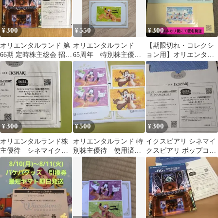
300
550
300
¥
¥
¥
オリエンタルランド 第
オリエンタルランド
【期限切れ・コレクシ
66期 定時株主総会 招集
65周年 特別株主優待
ョン用】オリエンタル
ご通知 ディズニー 株主
券 パスポート
ランド 株主優待 2枚
優待
300
500
300
¥
¥
¥
オリエンタルランド株
オリエンタルランド 特
イクスピアリ シネマイ
主優待 シネマイクス
別株主優待 使用済み
クスピアリ ポップコー
ピアリ ポップコーン
ステッカー4枚セット
ン引換券
SS 引換券1枚