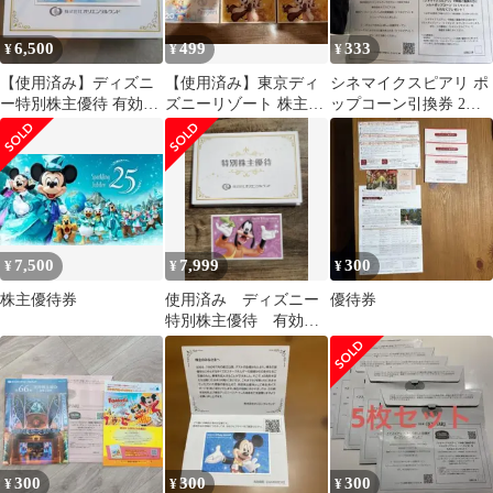
6,500
499
333
¥
¥
¥
【使用済み】ディズニ
【使用済み】東京ディ
シネマイクスピアリ ポ
ー特別株主優待 有効期
ズニーリゾート 株主用
ップコーン引換券 2枚
限2026年６月30日
パスポート Duffyデザ
セット
イン 3枚
7,500
7,999
300
¥
¥
¥
株主優待券
使用済み ディズニー
優待券
特別株主優待 有効期
限2026.08.31
300
300
300
¥
¥
¥