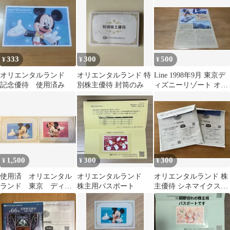
済み
333
300
500
¥
¥
¥
オリエンタルランド
オリエンタルランド 特
Line 1998年9月 東京デ
記念優待 使用済み
別株主優待 封筒のみ
ィズニーリゾート オリ
エンタルランド 社内報
1,500
300
300
¥
¥
¥
使用済 オリエンタル
オリエンタルランド
オリエンタルランド 株
ランド 東京 ディズ
株主用パスポート
主優待 シネマイクスピ
ニー ランド シー
アリ ポップコーン引換
株主優待 優待券
券 2枚