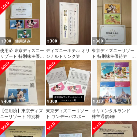
セット
300
300
300
¥
¥
¥
使用済 東京ディズニー
ディズニーホテル オリ
東京ディズニーリゾー
リゾート 特別株主優待
ジナルドリンク券
ト 特別株主優待券 使
券 3枚
用済み
400
300
333
¥
¥
¥
【使用済】東京ディズ
東京ディズニーリゾー
オリエンタルランド
ニーリゾート 特別株主
ト ワンデーパスポー
株主通信4冊
優待パスポート
ト 使用済み コレク
ション用