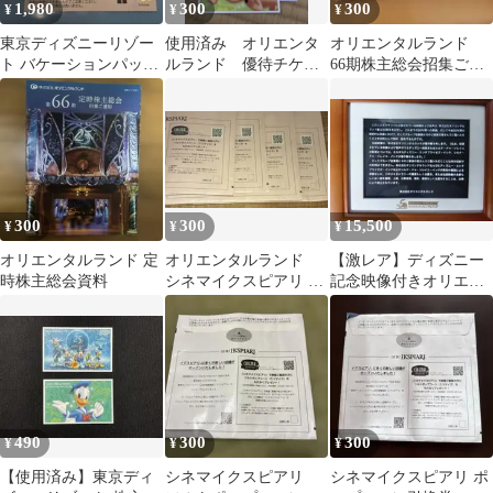
1,980
300
300
¥
¥
¥
東京ディズニーリゾー
使用済み オリエンタ
オリエンタルランド
ト バケーションパッケ
ルランド 優待チケッ
66期株主総会招集ご通
ージグッズ引換券
ト
知 イクスピアリ ソ
ルトポップコーン
300
300
15,500
¥
¥
¥
オリエンタルランド 定
オリエンタルランド
【激レア】ディズニー
時株主総会資料
シネマイクスピアリ ソ
記念映像付きオリエン
ルトポップコーン引換
タルランド50周年デジ
券 4枚セット
タルフォトフレーム
490
300
300
¥
¥
¥
【使用済み】東京ディ
シネマイクスピアリ
シネマイクスピアリ ポ