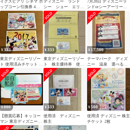
イクスピアリ シネマ ポ
ディズニー ランド
7月28日 ディズニーラ
ップコーン引換券 4枚
シー ショー エリア
ンドorシーアーリー券2
セット
入場券 抽選券
枚
333
333
17,500
¥
¥
¥
東京ディズニーリゾー
東京ディズニーリゾー
テーマパーク ディズ
ト 使用済みチケット 2
ト 株主優待券 使用
ニー 温泉 選べるチ
枚セット
済チケット
ケット 株式会社クラ
スタ
800
333
500
¥
¥
¥
【懸賞応募】キッコー
使用済 ディズニー
使用済 ディズニー 株主
マン 東京ディズニーリ
株主
チケット 2枚
ゾート パークチケット