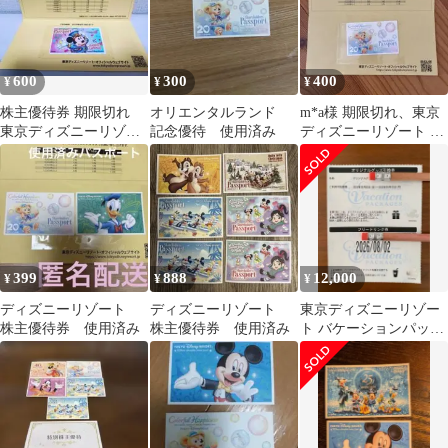
600
300
400
¥
¥
¥
株主優待券 期限切れ
オリエンタルランド
m*a様 期限切れ、東京
東京ディズニーリゾー
記念優待 使用済み
ディズニーリゾート 株
ト パスポート
主用パスポート 1枚未
使用
399
888
12,000
¥
¥
¥
ディズニーリゾート
ディズニーリゾート
東京ディズニーリゾー
株主優待券 使用済み
株主優待券 使用済み
ト バケーションパッケ
ージ 引換券