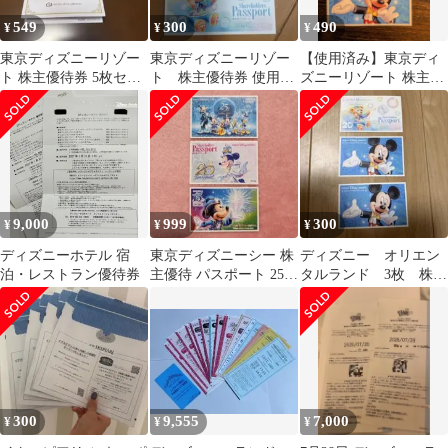
549
300
490
¥
¥
¥
東京ディズニーリゾー
東京ディズニーリゾー
【使用済み】東京ディ
ト 株主優待券 5枚セッ
ト 株主優待券 使用済
ズニーリゾート 株主用
ト 使用済み
み
パスポート ２枚セット
9,000
999
300
¥
¥
¥
ディズニーホテル 宿
東京ディズニーシー 株
ディズニー オリエン
泊・レストラン優待券
主優待 パスポート 25周
タルランド 3枚 株主
年 20周年 15周年 使用
優待 チケット 使用
済み
済み
300
9,555
7,000
¥
¥
¥