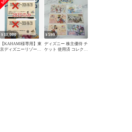
応募券
11,000
599
¥
¥
【KAHAMI様専用】東
ディズニー 株主優待 チ
京ディズニーリゾート
ケット 使用済 コレクシ
バケーションパッケー
ョン
ジ チケット