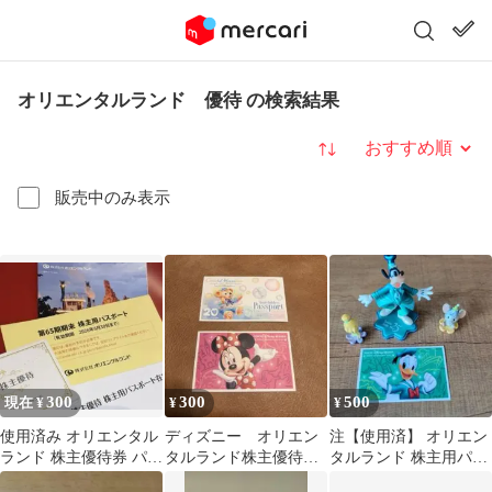
オリエンタルランド 優待 の検索結果
並び替え
販売中のみ表示
300
300
500
現在 ¥
¥
¥
使用済み オリエンタル
ディズニー オリエン
注【使用済】 オリエン
ランド 株主優待券 パス
タルランド株主優待
タルランド 株主用パス
ポート
チケット ２枚 使用
ポート券 券面のみ