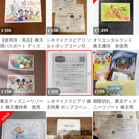
300
350
7,499
¥
¥
¥
【使用済・美品】株主
シネマイクスピアリ ソ
オリエンタルランド
用パスポート ディズニ
ルトポップコーン引換
株主優待 未使用
ー 35周年 期限2020年
券 2枚セット オリエン
1月31日
タルランド
350
300
599
¥
¥
¥
東京ディズニーリゾー
シネマイクスピアリ 株
期限切れ、東京ディズ
ト 株主優待券 使用済
主特典 ポップコーンSS
ニーリゾート 株主用パ
み
サイズ プレゼント券 封
スポート 2枚 ダッフィ
筒現物
ー