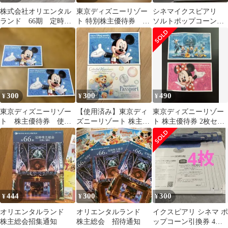
株式会社オリエンタル
東京ディズニーリゾー
シネマイクスピアリ
ランド 66期 定時株
ト 特別株主優待券 使
ソルトポップコーン引
主総会 2026年 プレ
用済み
換券
ゼント付き
300
300
490
¥
¥
¥
東京ディズニーリゾー
【使用済み】東京ディ
東京ディズニーリゾー
ト 株主優待券 使用
ズニーリゾート 株主優
ト 株主優待券 2枚セッ
済チケット 2枚
待券 チケット ２枚
ト
444
300
300
¥
¥
¥
オリエンタルランド
オリエンタルランド
イクスピアリ シネマ ポ
株主総会招集通知
株主総会 招待通知
ップコーン引換券 4枚