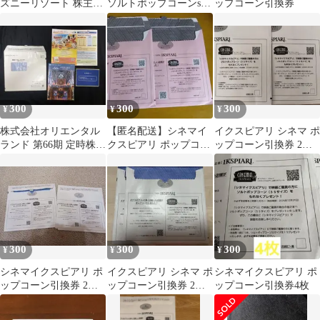
ズニーリゾート 株主優
ソルトポップコーンss
ップコーン引換券
待パスポート ２枚セッ
サイズ券 オリエンタ
ト
ルランド株主優待
300
300
300
¥
¥
¥
株式会社オリエンタル
【匿名配送】シネマイ
イクスピアリ シネマ ポ
ランド 第66期 定時株主
クスピアリ ポップコー
ップコーン引換券 2枚
総会 招集ご通知 引換
ン 引換券 2枚セッ
セット
券付き
ト
300
300
300
¥
¥
¥
シネマイクスピアリ ポ
イクスピアリ シネマ ポ
シネマイクスピアリ ポ
ップコーン引換券 2
ップコーン引換券 2枚
ップコーン引換券4枚
枚 オリエンタルラン
セット
ド