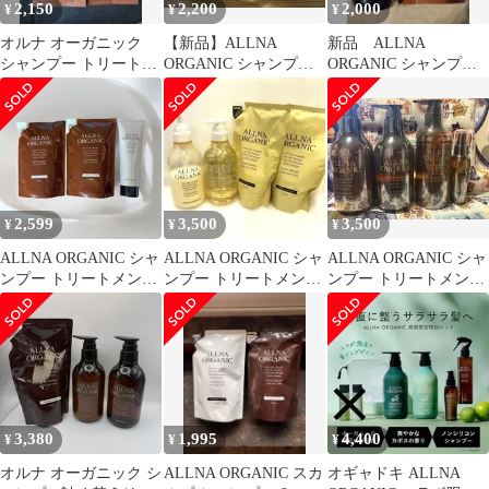
2,150
2,200
2,000
¥
¥
¥
オルナ オーガニック
【新品】ALLNA
新品 ALLNA
シャンプー トリートメ
ORGANIC シャンプー
ORGANIC シャンプー
ント サシェ2個付き
トリートメント 2点セ
本体+ 詰替のセット
新品未開封
ット
2,599
3,500
3,500
¥
¥
¥
ALLNA ORGANIC シャ
ALLNA ORGANIC シャ
ALLNA ORGANIC シャ
ンプー トリートメント
ンプー トリートメント
ンプー トリートメント
リペアセット
セット
ボディソープ セット
3,380
1,995
4,400
¥
¥
¥
オルナ オーガニック シ
ALLNA ORGANIC スカ
オギャドキ ALLNA