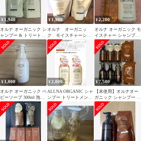
1,940
1,980
2,200
¥
¥
¥
オルナ オーガニック シ
オルナ オーガニッ
オルナ オーガニック モ
ャンプー & トリートメ
ク モイスチャーシャ
イスチャー シャンプー
ント 詰替 モイスチャ
ンプー
＆トリートメント 本体
ータイプ
1,000
2,000
7,500
¥
¥
¥
オルナ オーガニック ベ
ALLNA ORGANIC シャ
【未使用】オルナオー
ビーソープ 300ml 泡タ
ンプー トリートメント
ガニック シャンプー ト
イプ 新品 全身
セット
リートメント 8点セッ
ト