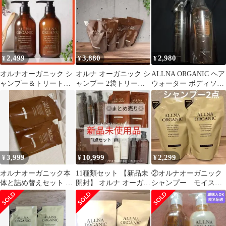
/X000KX1VUF/X000L7
VW7H
2,499
3,880
2,980
¥
¥
¥
オルナオーガニック シ
オルナ オーガニック シ
ALLNA ORGANIC ヘア
ャンプー＆トリートメ
ャンプー 2袋トリート
ウォーター ボディソー
ン スムース 本体 ボト
メント2袋詰替
プ セット
ル 新品未開封
3,999
10,999
2,299
¥
¥
¥
オルナオーガニック本
11種類セット 【新品未
②オルナオーガニック
体と詰め替えセット 計
開封】 オルナ オーガニ
シャンプー モイスチ
4点
ック スムースタイプ
ャータイプ2点