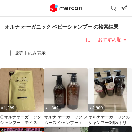
オルナ オーガニック ベビーシャンプー の検索結果
並び替え
販売中のみ表示
1,299
1,800
5,900
¥
¥
¥
①オルナオーガニック
オルナ オーガニック ス
オルナオーガニックの
シャンプー モイスチ
ムース シャンプー +ボ
シャンプー3個&トリー
ャータイプ
ディソープ//733890
トメント3個