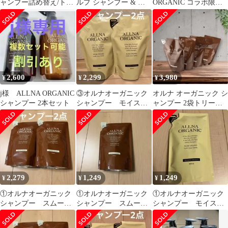
ャンプー詰め替え/トリ
ルプ シャンプー & ト
ORGANIC コラボ限定
ートメント/シャンプー
リートメント400ml
特別セット シャンプー
セッ
オルナ
ト//734533/X000KX1VU
F/X000KRTCNT/X000T
U2EOL
2,600
2,299
3,980
¥
¥
¥
j様 ALLNA ORGANIC
③オルナオーガニック
オルナ オーガニック シ
シャンプー 2本セット
シャンプー モイスチ
ャンプー 2袋トリート
ャータイプ2点
メント2袋詰替
2,279
1,249
1,249
¥
¥
¥
①オルナオーガニック
①オルナオーガニック
①オルナオーガニック
シャンプー スムース
シャンプー スムース
シャンプー モイスチ
タイプ2点
タイプ
ャータイプ